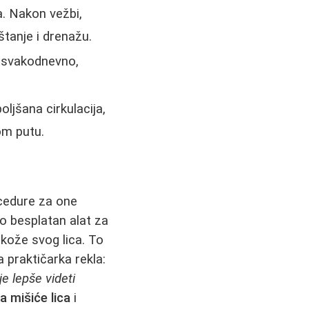
a. Nakon vežbi,
štanje i drenažu.
li svakodnevno,
ljšana cirkulacija,
om putu.
cedure za one
o besplatan alat za
 kože svog lica. To
 praktičarka rekla:
e lepše videti
a mišiće lica
i