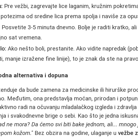
:
Pre vežbi, zagrevajte lice laganim, kružnim pokretim
potezima od sredine lica prema spolja i naviše za opu
:
Posvetite 3-5 minuta dnevno. Bolje je raditi kratko, a
jno sat vremena.
lo:
Ako nešto boli, prestanite. Ako vidite napredak (pobo
, manje izražene fine linije), to je znak da ste na prav
rodna alternativa i dopuna
enduje da bude zamena za medicinske ili hirurške pro
no. Međutim, ona predstavlja moćan, prirodan i potpun
aktivno radi na očuvanju mladalačkog izgleda i zdravlja
a i svakodnevne brige o sebi. Kao što je jedna iskusna
kad ne mora? Da ćemo svi biti bake jednom, ali... mnogo j
epom kožom."
Bez obzira na godine, ulaganje u
vežbe z