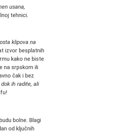
umen usana,
lnoj tehnici.
osta klipova na
at izvor besplatnih
ormu kako ne biste
e na srpskom ili
avno čak i bez
ok ih radite, ali
afu!
budu bolne. Blagi
dan od ključnih