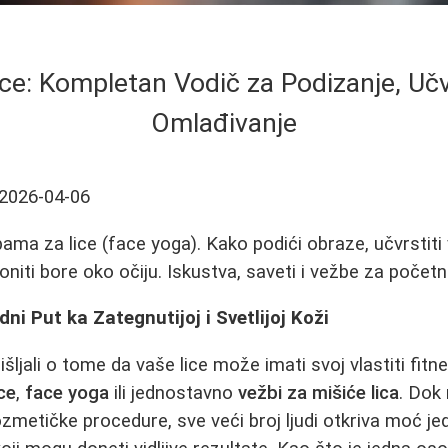
ce: Kompletan Vodič za Podizanje, Učv
Omlađivanje
2026-04-06
ama za lice (face yoga). Kako podići obraze, učvrstiti 
niti bore oko očiju. Iskustva, saveti i vežbe za početn
dni Put ka Zategnutijoj i Svetlijoj Koži
išljali o tome da vaše lice može imati svoj vlastiti fit
ice
,
face yoga
ili jednostavno
vežbi za mišiće lica
. Dok
metičke procedure, sve veći broj ljudi otkriva moć jed