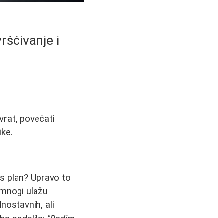
ršćivanje i
vrat, povećati
ike.
nes plan? Upravo to
 mnogi ulažu
nostavnih, ali