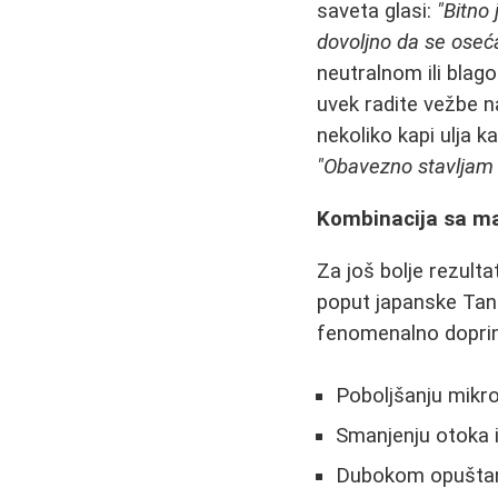
saveta glasi:
"Bitno
dovoljno da se oseća
neutralnom ili blag
uvek radite vežbe n
nekoliko kapi ulja ka
"Obavezno stavljam k
Kombinacija sa ma
Za još bolje rezult
poput japanske Tan
fenomenalno doprin
Poboljšanju mikroc
Smanjenju otoka i
Dubokom opuštanju