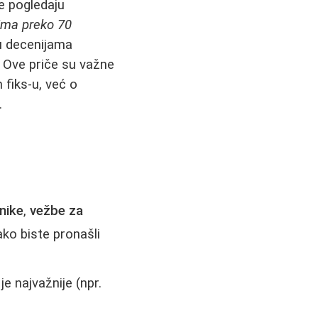
e pogledaju
 ima preko 70
su decenijama
l. Ove priče su važne
 fiks-u, već o
.
nike
,
vežbe za
kako biste pronašli
e najvažnije (npr.