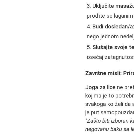
Uključite masažu
prođite se laganim 
Budi dosledan/a
nego jednom nedel
Slušajte svoje te
osećaj zategnutosti
Završne misli: Pri
Joga za lice
ne pret
kojima je to potreb
svakoga ko želi da 
je put samopouzdanj
"Zašto biti izboran 
negovanu baku sa l