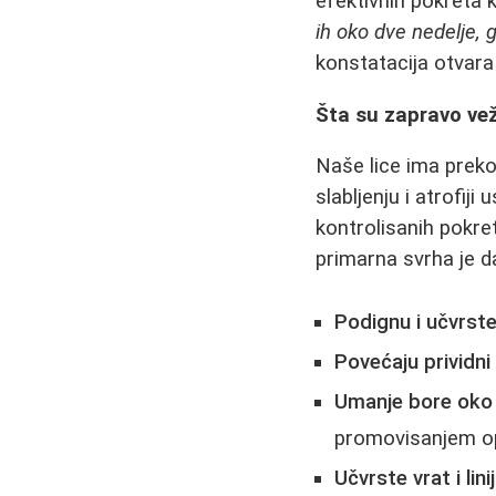
efektivnih pokreta k
ih oko dve nedelje, 
konstatacija otvara
Šta su zapravo vež
Naše lice ima preko 
slabljenju i atrofiji
kontrolisanih pokret
primarna svrha je d
Podignu i učvrste
Povećaju prividn
Umanje bore oko o
promovisanjem o
Učvrste vrat i linij