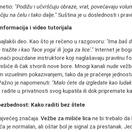
metio:
"Podižu i učvršćuju obraze, vrat, povećavaju vol
ju na čelu i tako dalje."
Suština je u doslednosti i pravi
nformacija i video tutorijala
ajlakši deo. Kao što je rečeno u razgovoru:
"Ima baš d
žite i kao 'face yoga' ili 'joga za lice'."
Internet je bog
ronaći pouzdane instruktore koji naglašavaju pravilnu f
šiće ili čak stvorili nove bore. Mnogi kanali nude vežb
 vizuelnim pokazivanjem, tako da je praćenje jednost
 Važno je napomenuti:
"Malo ćete da izgledate kao ludak d
 radite u privatnosti svog kupatila ili dok pripremate k
 bezbednost: Kako raditi bez štete
ajvećeg značaja.
Vežbe za mišiće lica
ne bi trebalo da 
ća je normalan, ali oštar bol je signal za prestanak. Je