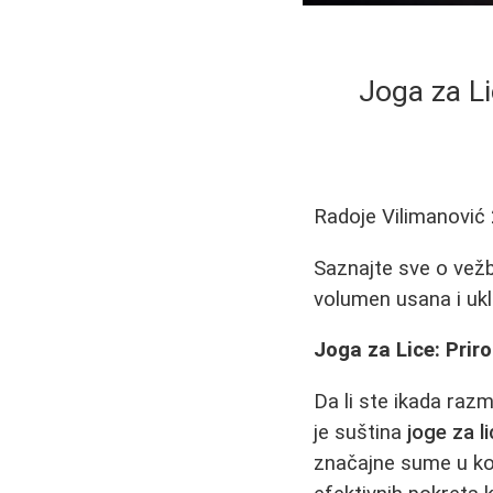
Joga za Li
Radoje Vilimanović
Saznajte sve o vežb
volumen usana i uklo
Joga za Lice: Priro
Da li ste ikada razm
je suština
joge za l
značajne sume u koz