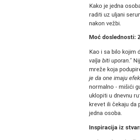
Kako je jedna osob
raditi uz uljani ser
nakon vežbi.
Moć doslednosti: Z
Kao i sa bilo kojim
valja biti uporan."
Nij
mreže koja podupire
je da one imaju efek
normalno - mišići g
uklopiti u dnevnu r
krevet ili čekaju da
jedna osoba.
Inspiracija iz stv