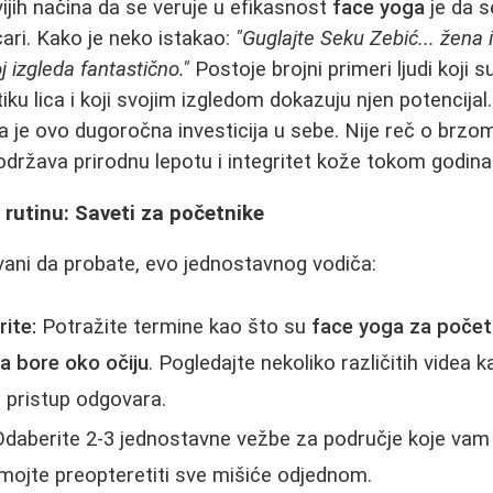
vijih načina da se veruje u efikasnost
face yoga
je da s
čari. Kako je neko istakao:
"Guglajte Seku Zebić... žena
oj izgleda fantastično."
Postoje brojni primeri ljudi koji 
iku lica i koji svojim izgledom dokazuju njen potencija
a je ovo dugoročna investicija u sebe. Nije reč o brzom
podržava prirodnu lepotu i integritet kože tokom godina
u rutinu: Saveti za početnike
ani da probate, evo jednostavnog vodiča:
rite:
Potražite termine kao što su
face yoga za počet
a bore oko očiju
. Pogledajte nekoliko različitih videa 
m pristup odgovara.
daberite 2-3 jednostavne vežbe za područje koje vam j
Nemojte preopteretiti sve mišiće odjednom.