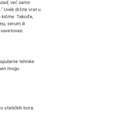
nazad, već samo
."
Uvek držite vrat u
o kičme. Takođe,
u, serum ili
ko savetovao:
Popularne tehnike
amen mogu
 statičkih bora.