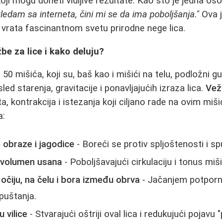
oji mogu doneti vidljive rezultate. Kao što je jedna os
gledam sa interneta, čini mi se da ima poboljšanja."
Ova 
 vrata fascinantnom svetu prirodne nege lica.
be za lice i kako deluju?
50 mišića, koji su, baš kao i mišići na telu, podložni g
 usled starenja, gravitacije i ponavljajućih izraza lica.
Vež
a, kontrakcija i istezanja koji ciljano rade na ovim miš
a:
 obraze i jagodice
- Boreći se protiv spljoštenosti i sp
i volumen usana
- Poboljšavajući cirkulaciju i tonus miš
čiju, na čelu i bora između obrva
- Jačanjem potporni
puštanja.
u vilice
- Stvarajući oštriji oval lica i redukujući pojavu