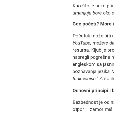
Kao što je neko pri
umanjuju bore oko oči
Gde početi? More i
Početak može biti n
YouTube, možete da tra
resursa. Ključ je p
napregli pogrešne mi
engleskom sa jasnim
poznavanja jezika.
funkcionišu."
Zato ih
Osnovni principi i
Bezbednost je od n
otpor ili zamor miši