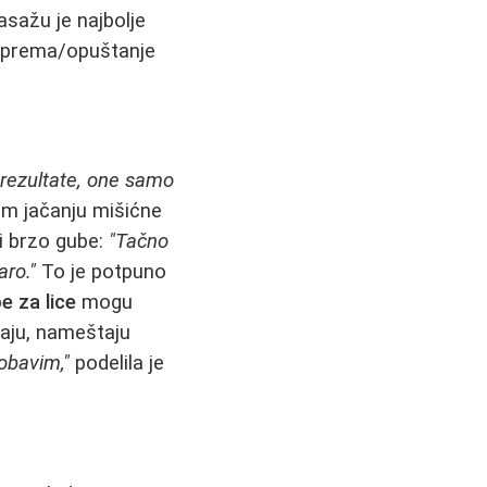
sažu je najbolje
priprema/opuštanje
 rezultate, one samo
nom jačanju mišićne
i brzo gube:
"Tačno
aro."
To je potpuno
e za lice
mogu
vaju, nameštaju
 obavim,"
podelila je