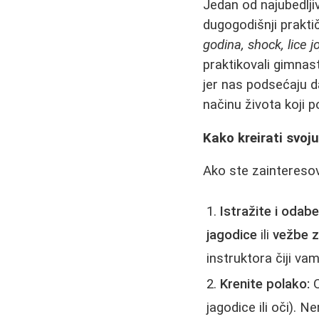
Jedan od najubedlji
dugogodišnji prakti
godina, shock, lice j
praktikovali gimnast
jer nas podsećaju d
načinu života koji 
Kako kreirati svoj
Ako ste zainteresov
Istražite i odabe
jagodice
ili
vežbe z
instruktora čiji va
Krenite polako:
O
jagodice ili oči). 