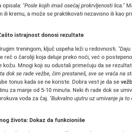
a opisala:
"Posle kojih imaš osećaj prokrvljenosti lica."
Ma
um ili kremu, a može se praktikovati nezavisno ili kao 
ašto istrajnost donosi rezultate
 drugim treningom, ključ uspeha leži u redovnosti.
"Daju
e reč o čaroliji koja deluje preko noći, već o postepe
 kožu. Mnogi koji su odustali primećuju da se rezultat
ta dok se rade vežbe, čim prestaneš, sve se vraća na st
ube tonus kada se ne koriste. Dobra vest je da se
vežb
utinu za manje od 5-10 minuta. Neki ih rade dok se umi
 prokuva voda za čaj.
"Bukvalno ujutru uz umivanje ja to
arnog života: Dokaz da funkcioniše