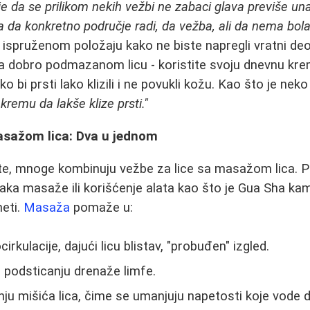
 je da se prilikom nekih vežbi ne zabaci glava previše u
 da konkretno područje radi, da vežba, ali da nema bola
o ispruženom položaju kako ne biste napregli vratni de
a dobro podmazanom licu - koristite svoju dnevnu krem
ko bi prsti lako klizili i ne povukli kožu. Kao što je ne
remu da lakše klize prsti."
sažom lica: Dva u jednom
ate, mnoge kombinuju vežbe za lice sa masažom lica. 
aka masaže ili korišćenje alata kao što je Gua Sha k
eti.
Masaža
pomaže u:
irkulacije, dajući licu blistav, "probuđen" izgled.
 podsticanju drenaže limfe.
 mišića lica, čime se umanjuju napetosti koje vode do