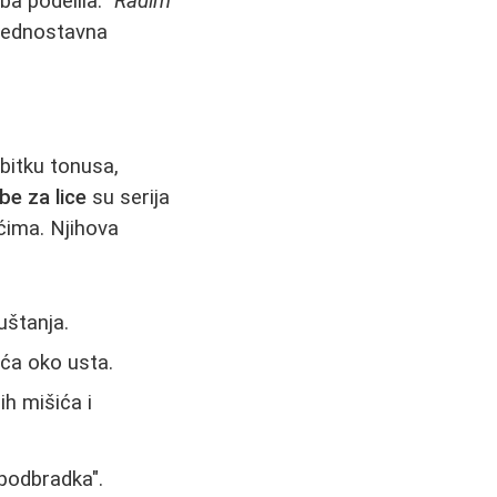
oba podelila:
"Radim
jednostavna
ubitku tonusa,
be za lice
su serija
ićima. Njihova
uštanja.
ića oko usta.
h mišića i
 "podbradka".