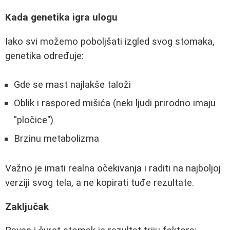
Kada genetika igra ulogu
Iako svi možemo poboljšati izgled svog stomaka,
genetika određuje:
Gde se mast najlakše taloži
Oblik i raspored mišića (neki ljudi prirodno imaju
"pločice")
Brzinu metabolizma
Važno je imati realna očekivanja i raditi na najboljoj
verziji svog tela, a ne kopirati tuđe rezultate.
Zaključak