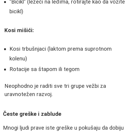
"Bicikl" (ležeći na leđima, rotirajte kao da vozite
bicikl)
Kosi mišići:
Kosi trbušnjaci (laktom prema suprotnom
kolenu)
Rotacije sa štapom ili tegom
Neophodno je raditi sve tri grupe vežbi za
uravnotežen razvoj.
Česte greške i zablude
Mnogi ljudi prave iste greške u pokušaju da dobiju