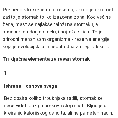
Pre nego što krenemo u rešenja, važno je razumeti
zašto je stomak toliko izazovna zona. Kod većine
žena, mast se najlakše taloži na stomaku, a
posebno na donjem delu, i najteže skida. To je
prirodni mehanizam organizma - rezerva energije
koja je evolucijski bila neophodna za reprodukciju.
Tri ključna elementa za ravan stomak
Ishrana - osnova svega
Bez obzira koliko trbušnjaka radili, stomak se
neće videti dok ga prekriva sloj masti. Ključ je u
kreiranju kalorijskog deficita, ali na pametan način: