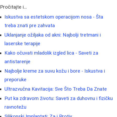
Pročitajte i...
Iskustva sa estetskom operacijom nosa - Šta
treba znati pre zahvata
Uklanjanje ožiljaka od akni: Najbolji tretmani i
laserske terapije
Kako očuvati mladolik izgled lica - Saveti za
antistarenje
Najbolje kreme za suvu kožu i bore - Iskustva i
preporuke
Ultrazvučna Kavitacija: Sve Što Treba Da Znate
Put ka zdravom životu: Saveti za duhovnu i fizičku
ravnotežu
Silikonski Implantati: Za i Protiv