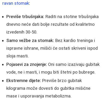
ravan stomak
:
Previše trbušnjaka:
Raditi na stotine trbušnjaka
dnevno neće dati bolje rezultate od kvalitetno
izvedenih 30-50.
Samo vežbe za stomak:
Bez kardio treninga i
ispravne ishrane, mišići će ostati skriveni ispod
sloja masti.
Pojasevi za znojenje:
Oni samo izazivaju gubitak
vode, ne i masti, i mogu biti štetni po bubrege.
Ekstremne dijete:
Previše brzo gubitak
kilograma može dovesti do gubitka mišićne
mase i usporavanja metabolizma.