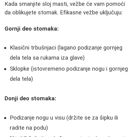
Kada smanjite sloj masti, vežbe će vam pomoći
da oblikujete stomak. Efikasne vežbe uključuju:
Gornji deo stomaka:
Klasični trbušnjaci (lagano podizanje gornjeg
dela tela sa rukama iza glave)
Sklopke (istovremeno podizanje nogu i gornjeg
dela tela)
Donji deo stomaka:
Podizanje nogu u visu (držite se za šipku ili
radite na podu)