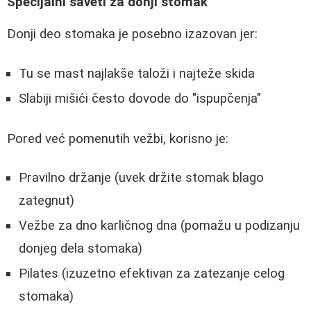
Specijalni saveti za donji stomak
Donji deo stomaka je posebno izazovan jer:
Tu se mast najlakše taloži i najteže skida
Slabiji mišići često dovode do "ispupčenja"
Pored već pomenutih vežbi, korisno je:
Pravilno držanje (uvek držite stomak blago
zategnut)
Vežbe za dno karličnog dna (pomažu u podizanju
donjeg dela stomaka)
Pilates (izuzetno efektivan za zatezanje celog
stomaka)