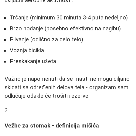
uključiti aerobne aktivnosti:
Trčanje (minimum 30 minuta 3-4 puta nedeljno)
Brzo hodanje (posebno efektivno na nagibu)
Plivanje (odlično za celo telo)
Voznja bicikla
Preskakanje užeta
Važno je napomenuti da se masti ne mogu ciljano
skidati sa određenih delova tela - organizam sam
odlučuje odakle će trošiti rezerve.
Vežbe za stomak - definicija mišića