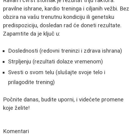
Ravan i čvrst stomak je rezultat triju faktora:
pravilne ishrane, kardio treninga i ciljanih vežbi. Bez
obzira na vašu trenutnu kondiciju ili genetsku
predispoziciju, dosledan rad će doneti rezultate.
Zapamtite da je ključ u:
Doslednosti (redovni treninzi i zdrava ishrana)
Strpljenju (rezultati dolaze vremenom)
Svesti o svom telu (slušajte svoje telo i
prilagodite trening)
Počnite danas, budite uporni, i videćete promene
koje želite!
Komentari