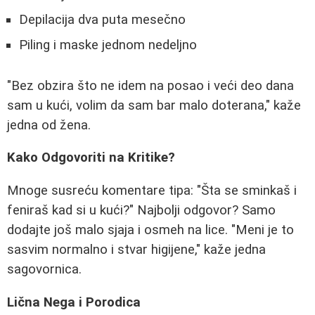
Depilacija dva puta mesečno
Piling i maske jednom nedeljno
"Bez obzira što ne idem na posao i veći deo dana
sam u kući, volim da sam bar malo doterana," kaže
jedna od žena.
Kako Odgovoriti na Kritike?
Mnoge susreću komentare tipa: "Šta se sminkaš i
feniraš kad si u kući?" Najbolji odgovor? Samo
dodajte još malo sjaja i osmeh na lice. "Meni je to
sasvim normalno i stvar higijene," kaže jedna
sagovornica.
Lična Nega i Porodica