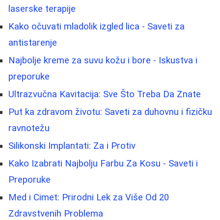
laserske terapije
Kako očuvati mladolik izgled lica - Saveti za
antistarenje
Najbolje kreme za suvu kožu i bore - Iskustva i
preporuke
Ultrazvučna Kavitacija: Sve Što Treba Da Znate
Put ka zdravom životu: Saveti za duhovnu i fizičku
ravnotežu
Silikonski Implantati: Za i Protiv
Kako Izabrati Najbolju Farbu Za Kosu - Saveti i
Preporuke
Med i Cimet: Prirodni Lek za Više Od 20
Zdravstvenih Problema