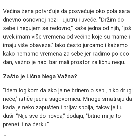
Većina žena potvrđuje da posvećuje oko pola sata
dnevno osnovnoj nezi - ujutru i uveče. "Držim do
sebe i negujem se redovno," kaže jedna od njih, "još
uvek imam više vremena od većine koje su mame i
imaju više obaveza." Iako često jurcamo i kažemo
kako nemamo vremena za sebe jer radimo po ceo
dan, važno je naći bar mali prostor za ličnu negu.
Zašto je Lična Nega Važna?
"Idem logikom da ako ja ne brinem o sebi, niko drugi
neće," ističe jedna sagovornica. Mnoge smatraju da
kada je neko zapušten i prljav spolja, takav je i u
duši. "Nije sve do novca," dodaju, "bitno mi je to
preneti i na ćerku."