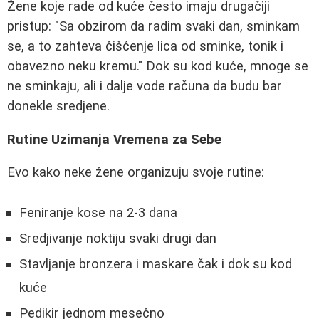
Žene koje rade od kuće često imaju drugačiji
pristup: "Sa obzirom da radim svaki dan, sminkam
se, a to zahteva čišćenje lica od sminke, tonik i
obavezno neku kremu." Dok su kod kuće, mnoge se
ne sminkaju, ali i dalje vode računa da budu bar
donekle sredjene.
Rutine Uzimanja Vremena za Sebe
Evo kako neke žene organizuju svoje rutine:
Feniranje kose na 2-3 dana
Sredjivanje noktiju svaki drugi dan
Stavljanje bronzera i maskare čak i dok su kod
kuće
Pedikir jednom mesečno