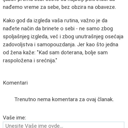
nađemo vreme za sebe, bez obzira na obaveze.
Kako god da izgleda vaša rutina, važno je da
nađete način da brinete o sebi - ne samo zbog
spoljašnjeg izgleda, već i zbog unutrašnjeg osećaja
zadovoljstva i samopouzdanja. Jer kao što jedna
od žena kaže: "Kad sam doterana, bolje sam
raspoložena i srećnija."
Komentari
Trenutno nema komentara za ovaj članak.
Vaše ime: