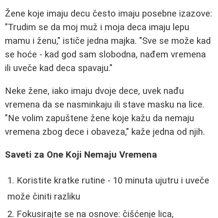
Žene koje imaju decu često imaju posebne izazove:
"Trudim se da moj muž i moja deca imaju lepu
mamu i ženu," ističe jedna majka. "Sve se može kad
se hoće - kad god sam slobodna, nađem vremena
ili uveče kad deca spavaju."
Neke žene, iako imaju dvoje dece, uvek nađu
vremena da se nasminkaju ili stave masku na lice.
"Ne volim zapuštene žene koje kažu da nemaju
vremena zbog dece i obaveza," kaže jedna od njih.
Saveti za One Koji Nemaju Vremena
Koristite kratke rutine - 10 minuta ujutru i uveče
može činiti razliku
Fokusirajte se na osnove: čišćenje lica,