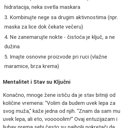
hidratacija, neka svetla maskara
Kombinujte nege sa drugim aktivnostima (npr.
maska za lice dok čekate večeru)
Ne zanemarujte nokte - čistoća je ključ, a ne
dužina
Imajte osnovne proizvode pri ruci (vlažne
maramice, brza krema)
Mentalitet i Stav su Ključni
Konačno, mnoge žene ističu da je stav bitniji od
količine vremena: "Volim da budem uvek lepa za
svog muža," kaže jedna od njih. "Znam da sam mu
uvek lepa, ali eto, vooooolim!" Ovaj entuzijazam i
ljubav prema sebi često su najbolji pokretači da