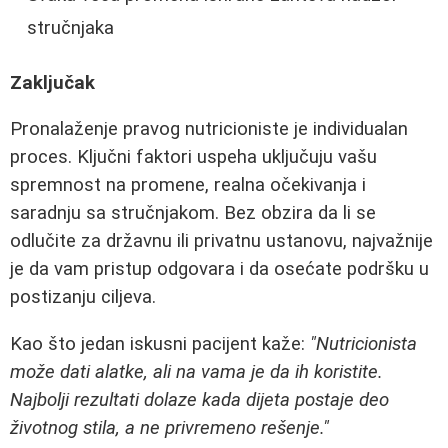
stručnjaka
Zaključak
Pronalaženje pravog nutricioniste je individualan
proces. Ključni faktori uspeha uključuju vašu
spremnost na promene, realna očekivanja i
saradnju sa stručnjakom. Bez obzira da li se
odlučite za državnu ili privatnu ustanovu, najvažnije
je da vam pristup odgovara i da osećate podršku u
postizanju ciljeva.
Kao što jedan iskusni pacijent kaže:
"Nutricionista
može dati alatke, ali na vama je da ih koristite.
Najbolji rezultati dolaze kada dijeta postaje deo
životnog stila, a ne privremeno rešenje."