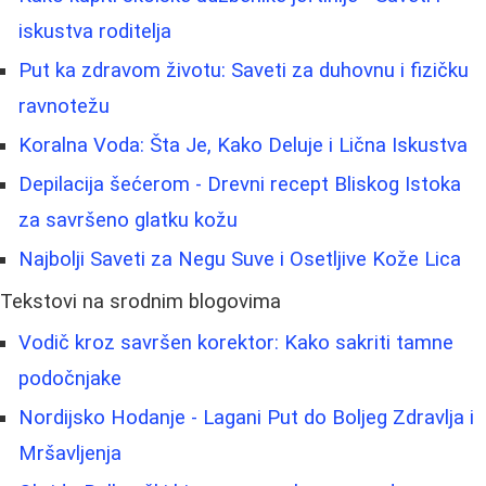
iskustva roditelja
Put ka zdravom životu: Saveti za duhovnu i fizičku
ravnotežu
Koralna Voda: Šta Je, Kako Deluje i Lična Iskustva
Depilacija šećerom - Drevni recept Bliskog Istoka
za savršeno glatku kožu
Najbolji Saveti za Negu Suve i Osetljive Kože Lica
Tekstovi na srodnim blogovima
Vodič kroz savršen korektor: Kako sakriti tamne
podočnjake
Nordijsko Hodanje - Lagani Put do Boljeg Zdravlja i
Mršavljenja