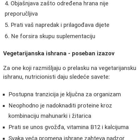
Objašnjava zašto određena hrana nije
preporučljiva
Prati vaš napredak i prilagođava dijete
Ne forsira skupu suplementaciju
Vegetarijanska ishrana - poseban izazov
Za one koji razmišljaju o prelasku na vegetarijansku
ishranu, nutricionisti daju sledeće savete:
Postupna tranzicija je ključna za organizam
Neophodno je nadoknaditi proteine kroz
kombinaciju mahunarki i žitarica
Prati se unos gvožđa, vitamina B12 i kalcijuma
Svaka veća promena ishrane zahteva nadzor