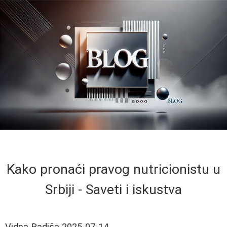
Kako pronaći pravog nutricionistu u
Srbiji - Saveti i iskustva
Vidna Radiša
2025-07-14