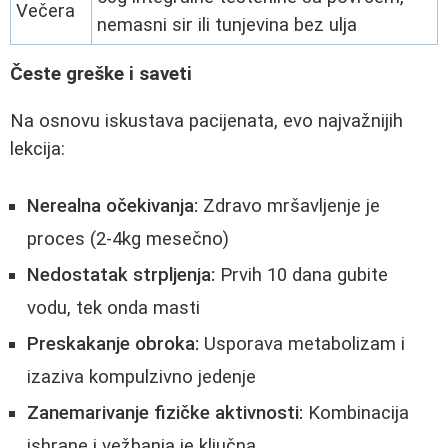
Večera
nemasni sir ili tunjevina bez ulja
Česte greške i saveti
Na osnovu iskustava pacijenata, evo najvažnijih
lekcija:
Nerealna očekivanja:
Zdravo mršavljenje je
proces (2-4kg mesečno)
Nedostatak strpljenja:
Prvih 10 dana gubite
vodu, tek onda masti
Preskakanje obroka:
Usporava metabolizam i
izaziva kompulzivno jedenje
Zanemarivanje fizičke aktivnosti:
Kombinacija
ishrane i vežbanja je ključna