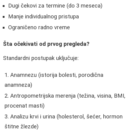
Dugi čekovi za termine (do 3 meseca)
Manje individualnog pristupa
Ograničeno radno vreme
Šta očekivati od prvog pregleda?
Standardni postupak uključuje:
Anamnezu (istorija bolesti, porodična
anamneza)
Antropometrijska merenja (težina, visina, BMI,
procenat masti)
Analizu krvi i urina (holesterol, šećer, hormon
štitne žlezde)