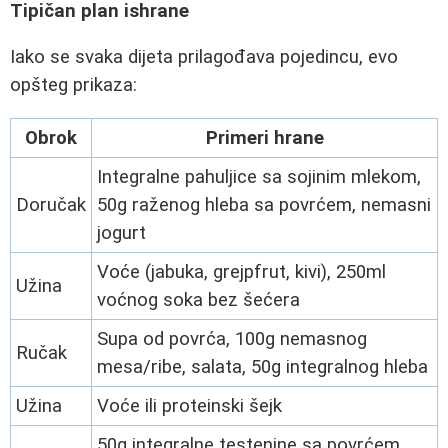
Tipičan plan ishrane
Iako se svaka dijeta prilagođava pojedincu, evo
opšteg prikaza:
Obrok
Primeri hrane
Integralne pahuljice sa sojinim mlekom,
Doručak
50g raženog hleba sa povrćem, nemasni
jogurt
Voće (jabuka, grejpfrut, kivi), 250ml
Užina
voćnog soka bez šećera
Supa od povrća, 100g nemasnog
Ručak
mesa/ribe, salata, 50g integralnog hleba
Užina
Voće ili proteinski šejk
50g integralne testenine sa povrćem,