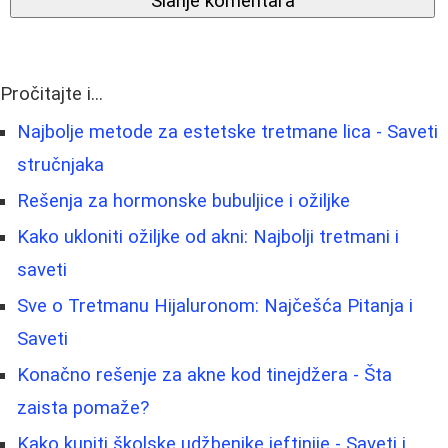
Slanje komentara
Pročitajte i...
Najbolje metode za estetske tretmane lica - Saveti
stručnjaka
Rešenja za hormonske bubuljice i ožiljke
Kako ukloniti ožiljke od akni: Najbolji tretmani i
saveti
Sve o Tretmanu Hijaluronom: Najčešća Pitanja i
Saveti
Konačno rešenje za akne kod tinejdžera - Šta
zaista pomaže?
Kako kupiti školske udžbenike jeftinije - Saveti i