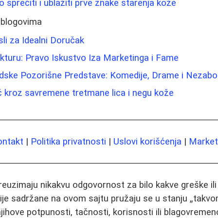
 sprečiti i ublažiti prve znake starenja kože
 blogovima
i za Idealni Doručak
kturu: Pravo Iskustvo Iza Marketinga i Fame
dske Pozorišne Predstave: Komedije, Drame i Nezabor
č kroz savremene tretmane lica i negu kože
ontakt
|
Politika privatnosti
|
Uslovi korišćenja
|
Marketi
preuzimaju nikakvu odgovornost za bilo kakve greške il
ije sadržane na ovom sajtu pružaju se u stanju „takvo
jihove potpunosti, tačnosti, korisnosti ili blagovremeno