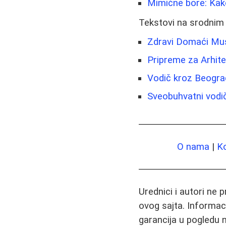
Mimične bore: Kako
Tekstovi na srodnim
Zdravi Domaći Musl
Pripreme za Arhite
Vodič kroz Beogra
Sveobuhvatni vodi
O nama
|
K
Urednici i autori ne 
ovog sajta. Informac
garancija u pogledu n