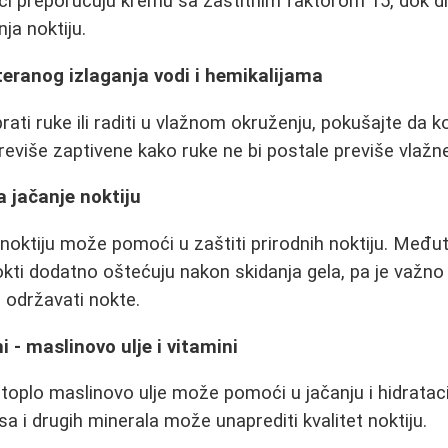
nici preporučuju kremu sa zaštitnim faktorom 15, dok dr
nja noktiju.
teranog izlaganja vodi i hemikalijama
ti ruke ili raditi u vlažnom okruženju, pokušajte da kor
reviše zaptivene kako ruke ne bi postale previše vlažne
a jačanje noktiju
noktiju može pomoći u zaštiti prirodnih noktiju. Međuti
okti dodatno oštećuju nakon skidanja gela, pa je važno b
 održavati nokte.
i - maslinovo ulje i vitamini
 toplo maslinovo ulje može pomoći u jačanju i hidratac
a i drugih minerala može unaprediti kvalitet noktiju.