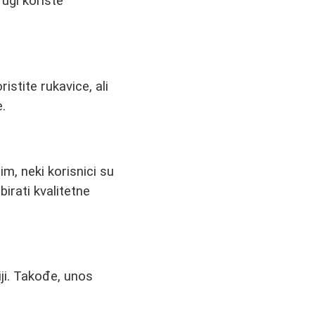
ugi koriste
istite rukavice, ali
.
m, neki korisnici su
irati kvalitetne
iji. Takođe, unos