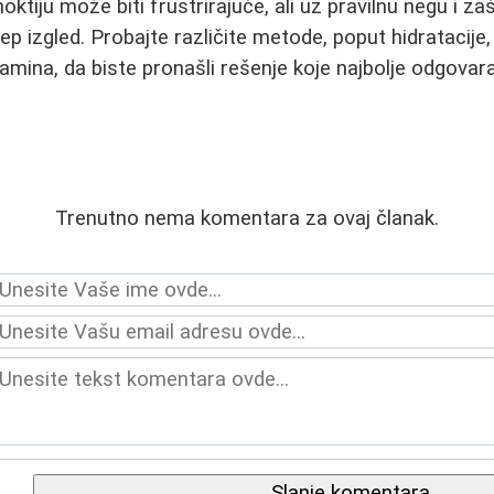
noktiju može biti frustrirajuće, ali uz pravilnu negu i z
 lep izgled. Probajte različite metode, poput hidratacije,
itamina, da biste pronašli rešenje koje najbolje odgov
Trenutno nema komentara za ovaj članak.
Slanje komentara