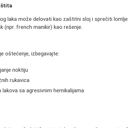
aštita
og laka može delovati kao zaštitni sloj i sprečiti lomlje
ak (npr. french manikir) kao rešenje.
lje oštećenje, izbegavajte:
anje noktiju
žnih rukavica
ih lakova sa agresivnim hemikalijama