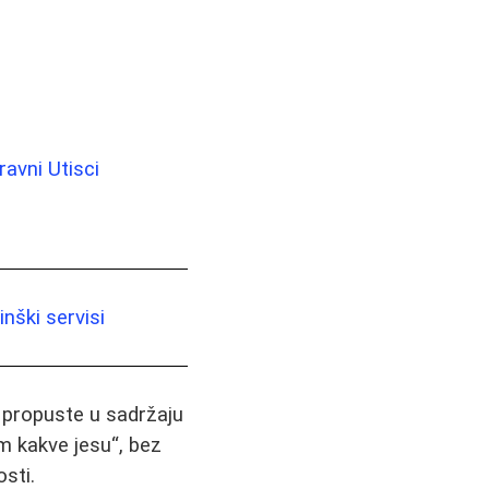
avni Utisci
nški servisi
i propuste u sadržaju
m kakve jesu“, bez
sti.