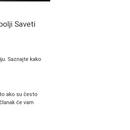
olji Saveti
tiju. Saznajte kako
ito ako su često
j članak će vam