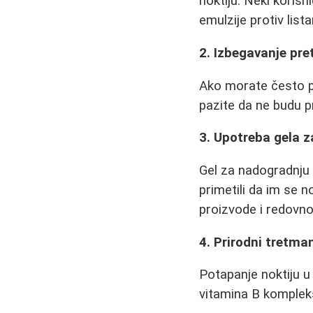
noktiju. Neki koris
emulzije protiv lista
2. Izbegavanje pre
Ako morate često pra
pazite da ne budu p
3. Upotreba gela z
Gel za nadogradnju 
primetili da im se n
proizvode i redovno
4. Prirodni tretman
Potapanje noktiju u
vitamina B kompleks