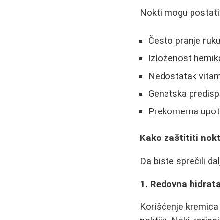
Nokti mogu postati sl
Često pranje ruku
Izloženost hemikal
Nedostatak vitam
Genetska predispo
Prekomerna upotreb
Kako zaštititi nok
Da biste sprečili d
1. Redovna hidrata
Korišćenje kremica