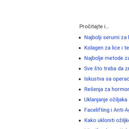
Pročitajte i...
Najbolji serumi za 
Kolagen za lice i te
Najbolje metode za
Sve što treba da z
Iskustva sa operac
Rešenja za hormons
Uklanjanje ožiljaka 
Facelifting i Anti-
Kako ukloniti ožiljk