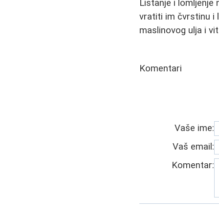
Listanje i lomljenje 
vratiti im čvrstinu i
maslinovog ulja i v
Komentari
Vaše ime:
Vaš email:
Komentar: