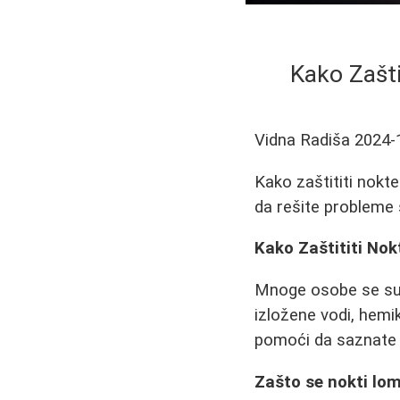
Kako Zašti
Vidna Radiša
2024-
Kako zaštititi nokte
da rešite probleme
Kako Zaštititi Nokt
Mnoge osobe se susr
izložene vodi, hemik
pomoći da saznate k
Zašto se nokti lome