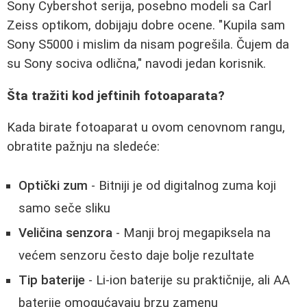
Sony Cybershot serija, posebno modeli sa Carl
Zeiss optikom, dobijaju dobre ocene. "Kupila sam
Sony S5000 i mislim da nisam pogrešila. Čujem da
su Sony sociva odlična," navodi jedan korisnik.
Šta tražiti kod jeftinih fotoaparata?
Kada birate fotoaparat u ovom cenovnom rangu,
obratite pažnju na sledeće:
Optički zum
- Bitniji je od digitalnog zuma koji
samo seče sliku
Veličina senzora
- Manji broj megapiksela na
većem senzoru često daje bolje rezultate
Tip baterije
- Li-ion baterije su praktičnije, ali AA
baterije omogućavaju brzu zamenu