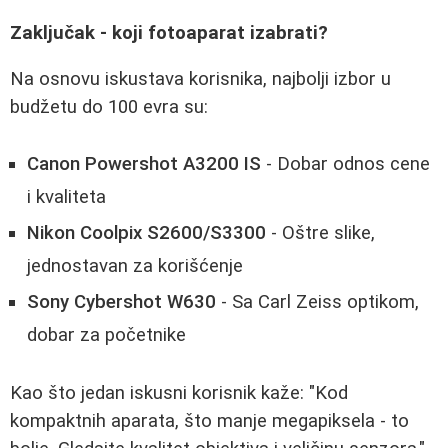
Zaključak - koji fotoaparat izabrati?
Na osnovu iskustava korisnika, najbolji izbor u
budžetu do 100 evra su:
Canon Powershot A3200 IS
- Dobar odnos cene
i kvaliteta
Nikon Coolpix S2600/S3300
- Oštre slike,
jednostavan za korišćenje
Sony Cybershot W630
- Sa Carl Zeiss optikom,
dobar za početnike
Kao što jedan iskusni korisnik kaže: "Kod
kompaktnih aparata, što manje megapiksela - to