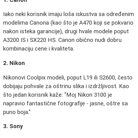
Iako neki korisnik imaju loša iskustva sa određenim
modelima Canona (kao što je A470 koji se pokvario
nakon isteka garancije), drugi hvale modele poput
A3200 IS i SX220 HS. Canon obično nudi dobru
kombinaciju cene i kvaliteta.
2. Nikon
Nikonovi Coolpix modeli, poput L19 ili S2600, često
dobijaju pohvale za oštrinu slika i izdržljivost. Kao
što jedan korisnik kaže: "Moj Nikon 3100 je
napravio fantastične fotografije - jasne, oštre sa
puno boja."
3. Sony