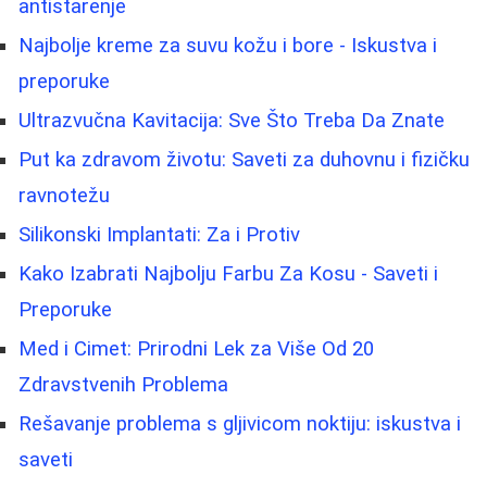
antistarenje
Najbolje kreme za suvu kožu i bore - Iskustva i
preporuke
Ultrazvučna Kavitacija: Sve Što Treba Da Znate
Put ka zdravom životu: Saveti za duhovnu i fizičku
ravnotežu
Silikonski Implantati: Za i Protiv
Kako Izabrati Najbolju Farbu Za Kosu - Saveti i
Preporuke
Med i Cimet: Prirodni Lek za Više Od 20
Zdravstvenih Problema
Rešavanje problema s gljivicom noktiju: iskustva i
saveti