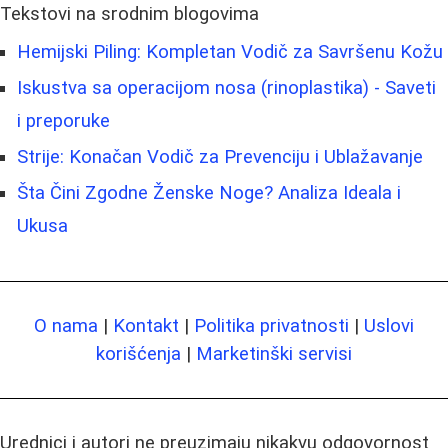
Tekstovi na srodnim blogovima
Hemijski Piling: Kompletan Vodič za Savršenu Kožu
Iskustva sa operacijom nosa (rinoplastika) - Saveti
i preporuke
Strije: Konačan Vodič za Prevenciju i Ublažavanje
Šta Čini Zgodne Ženske Noge? Analiza Ideala i
Ukusa
O nama
|
Kontakt
|
Politika privatnosti
|
Uslovi
korišćenja
|
Marketinški servisi
Urednici i autori ne preuzimaju nikakvu odgovornost