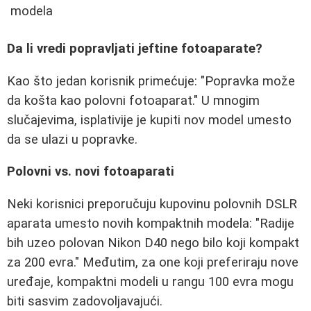
modela
Da li vredi popravljati jeftine fotoaparate?
Kao što jedan korisnik primećuje: "Popravka može
da košta kao polovni fotoaparat." U mnogim
slučajevima, isplativije je kupiti nov model umesto
da se ulazi u popravke.
Polovni vs. novi fotoaparati
Neki korisnici preporučuju kupovinu polovnih DSLR
aparata umesto novih kompaktnih modela: "Radije
bih uzeo polovan Nikon D40 nego bilo koji kompakt
za 200 evra." Međutim, za one koji preferiraju nove
uređaje, kompaktni modeli u rangu 100 evra mogu
biti sasvim zadovoljavajući.