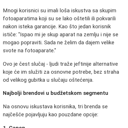
Mnogi korisnici su imali loša iskustva sa skupim
fotoaparatima koji su se lako oštetili ili pokvarili
nakon isteka garancije. Kao što jedan korisnik
ističe: "Ispao mi je skup aparat na zemlju i nije se
mogao popraviti. Sada ne želim da dajem velike
svote na fotoaparate."
Ovo je čest slučaj - ljudi traže jeftinije alternative
koje će im služiti za osnovne potrebe, bez straha
od velikog gubitka u slučaju oštećenja.
Najbolji brendovi u budžetskom segmentu
Na osnovu iskustava korisnika, tri brenda se
najčešće pojavljuju kao pouzdane opcije:
1. Canon