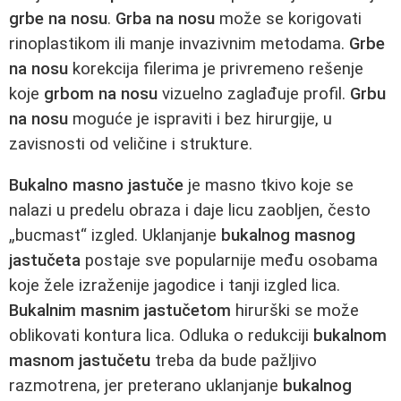
grbe na nosu
.
Grba na nosu
može se korigovati
rinoplastikom ili manje invazivnim metodama.
Grbe
na nosu
korekcija filerima je privremeno rešenje
koje
grbom na nosu
vizuelno zaglađuje profil.
Grbu
na nosu
moguće je ispraviti i bez hirurgije, u
zavisnosti od veličine i strukture.
Bukalno masno jastuče
je masno tkivo koje se
nalazi u predelu obraza i daje licu zaobljen, često
„bucmast“ izgled. Uklanjanje
bukalnog masnog
jastučeta
postaje sve popularnije među osobama
koje žele izraženije jagodice i tanji izgled lica.
Bukalnim masnim jastučetom
hirurški se može
oblikovati kontura lica. Odluka o redukciji
bukalnom
masnom jastučetu
treba da bude pažljivo
razmotrena, jer preterano uklanjanje
bukalnog