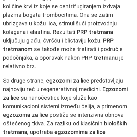
količine krvi iz koje se centrifugiranjem izdvaja
plazma bogata trombocitima. Ona se zatim
ubrizgava u kožu lica, stimulišući proizvodnju
kolagena i elastina. Rezultati
PRP tretmana
uključuju glađu, čvršću i blistaviju kožu.
PRP
tretmanom
se takođe može tretirati i područje
podočnjaka, a oporavak nakon
PRP tretmanu
je
relativno brz.
Sa druge strane,
egzozomi za lice
predstavljaju
najnoviju reč u regenerativnoj medicini.
Egzozomi
za lice
su nanočestice koje služe kao
komunikacioni sistemi između ćelija, a primenom
egzozoma za lice
postiže se intenzivna obnova
oštećenog tkiva. Za razliku od klasičnih
bioloških
tretmana
, upotreba
egzozomima za lice