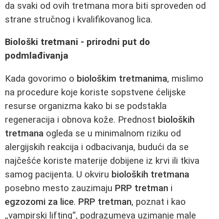
da svaki od ovih tretmana mora biti sproveden od
strane stručnog i kvalifikovanog lica.
Biološki tretmani - prirodni put do
podmlađivanja
Kada govorimo o
biološkim tretmanima
, mislimo
na procedure koje koriste sopstvene ćelijske
resurse organizma kako bi se podstakla
regeneracija i obnova kože. Prednost
bioloških
tretmana
ogleda se u minimalnom riziku od
alergijskih reakcija i odbacivanja, budući da se
najčešće koriste materije dobijene iz krvi ili tkiva
samog pacijenta. U okviru
bioloških tretmana
posebno mesto zauzimaju
PRP tretman
i
egzozomi za lice
.
PRP tretman
, poznat i kao
„vampirski lifting“, podrazumeva uzimanje male