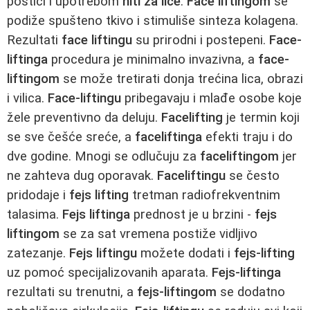
postići i upotrebom
niti za lice
.
Face liftingom
se
podiže spušteno tkivo i stimuliše sinteza kolagena.
Rezultati
face liftingu
su prirodni i postepeni.
Face-
liftinga
procedura je minimalno invazivna, a
face-
liftingom
se može tretirati donja trećina lica, obrazi
i vilica.
Face-liftingu
pribegavaju i mlađe osobe koje
žele preventivno da deluju.
Facelifting
je termin koji
se sve češće sreće, a
faceliftinga
efekti traju i do
dve godine. Mnogi se odlučuju za
faceliftingom
jer
ne zahteva dug oporavak.
Faceliftingu
se često
pridodaje i
fejs lifting
tretman radiofrekventnim
talasima.
Fejs liftinga
prednost je u brzini -
fejs
liftingom
se za sat vremena postiže vidljivo
zatezanje.
Fejs liftingu
možete dodati i
fejs-lifting
uz pomoć specijalizovanih aparata.
Fejs-liftinga
rezultati su trenutni, a
fejs-liftingom
se dodatno