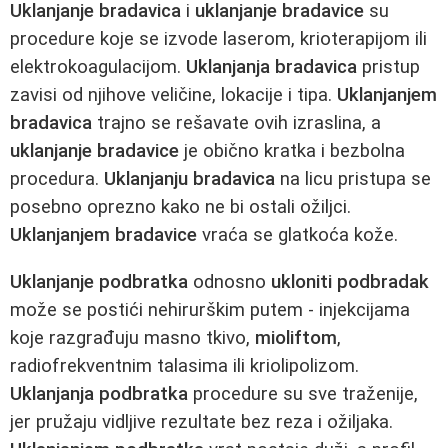
Uklanjanje bradavica
i
uklanjanje bradavice
su
procedure koje se izvode laserom, krioterapijom ili
elektrokoagulacijom.
Uklanjanja bradavica
pristup
zavisi od njihove veličine, lokacije i tipa.
Uklanjanjem
bradavica
trajno se rešavate ovih izraslina, a
uklanjanje bradavice
je obično kratka i bezbolna
procedura.
Uklanjanju bradavica
na licu pristupa se
posebno oprezno kako ne bi ostali ožiljci.
Uklanjanjem bradavice
vraća se glatkoća kože.
Uklanjanje podbratka
odnosno
ukloniti podbradak
može se postići nehirurškim putem - injekcijama
koje razgrađuju masno tkivo,
mioliftom
,
radiofrekventnim talasima ili kriolipolizom.
Uklanjanja podbratka
procedure su sve traženije,
jer pružaju vidljive rezultate bez reza i ožiljaka.