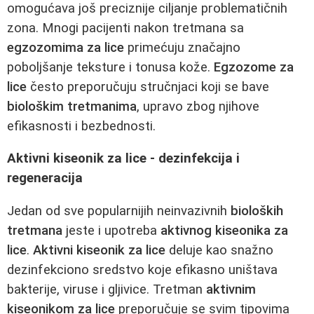
omogućava još preciznije ciljanje problematičnih
zona. Mnogi pacijenti nakon tretmana sa
egzozomima za lice
primećuju značajno
poboljšanje teksture i tonusa kože.
Egzozome za
lice
često preporučuju stručnjaci koji se bave
biološkim tretmanima
, upravo zbog njihove
efikasnosti i bezbednosti.
Aktivni kiseonik za lice - dezinfekcija i
regeneracija
Jedan od sve popularnijih neinvazivnih
bioloških
tretmana
jeste i upotreba
aktivnog kiseonika za
lice
.
Aktivni kiseonik za lice
deluje kao snažno
dezinfekciono sredstvo koje efikasno uništava
bakterije, viruse i gljivice. Tretman
aktivnim
kiseonikom za lice
preporučuje se svim tipovima