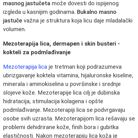
masnog jastučeta
može dovesti do ispijenog
izgleda u kasnijim godinama.
Bukalno masno
jastuče
važna je struktura koja licu daje mladalački
volumen.
Mezoterapija lica, dermapen i skin busteri -
kokteli za podmlađivanje
Mezoterapija lica
je tretman koji podrazumeva
ubrizgavanje koktela vitamina, hijaluronske kiseline,
minerala i aminokiselina u površinske i srednje
slojeve kože. Mezoterapije lica cilj je dubinska
hidratacija, stimulacija kolagena i opšte
podmlađivanje. Mezoterapiji lica se podvrgavaju
osobe svih uzrasta. Mezoterapijom lica rešavaju se
problemi dehidrirane kože, finih bora i gubitka
elastičnosti. Nakon mezoterapiju lica koža je