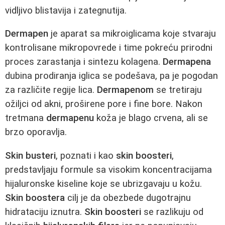
vidljivo blistavija i zategnutija.
Dermapen
je aparat sa mikroiglicama koje stvaraju
kontrolisane mikropovrede i time pokreću prirodni
proces zarastanja i sintezu kolagena.
Dermapena
dubina prodiranja iglica se podešava, pa je pogodan
za različite regije lica.
Dermapenom
se tretiraju
ožiljci od akni, proširene pore i fine bore. Nakon
tretmana
dermapenu
koža je blago crvena, ali se
brzo oporavlja.
Skin busteri
, poznati i kao
skin boosteri
,
predstavljaju formule sa visokim koncentracijama
hijaluronske kiseline koje se ubrizgavaju u kožu.
Skin boostera
cilj je da obezbede dugotrajnu
hidrataciju iznutra.
Skin boosteri
se razlikuju od