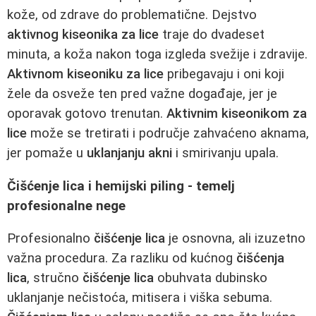
kože, od zdrave do problematične. Dejstvo
aktivnog kiseonika za lice
traje do dvadeset
minuta, a koža nakon toga izgleda svežije i zdravije.
Aktivnom kiseoniku za lice
pribegavaju i oni koji
žele da osveže ten pred važne događaje, jer je
oporavak gotovo trenutan.
Aktivnim kiseonikom za
lice
može se tretirati i područje zahvaćeno aknama,
jer pomaže u
uklanjanju akni
i smirivanju upala.
Čišćenje lica i hemijski piling - temelj
profesionalne nege
Profesionalno
čišćenje lica
je osnovna, ali izuzetno
važna procedura. Za razliku od kućnog
čišćenja
lica
, stručno
čišćenje lica
obuhvata dubinsko
uklanjanje nečistoća, mitisera i viška sebuma.