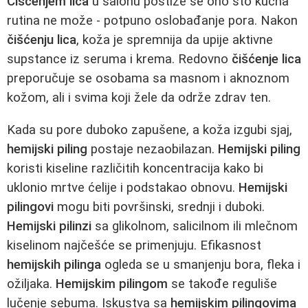
Čišćenjem lica
u salonu postiže se ono što kućna
rutina ne može - potpuno oslobađanje pora. Nakon
čišćenju lica
, koža je spremnija da upije aktivne
supstance iz seruma i krema. Redovno
čišćenje lica
preporučuje se osobama sa masnom i aknoznom
kožom, ali i svima koji žele da održe zdrav ten.
Kada su pore duboko zapušene, a koža izgubi sjaj,
hemijski piling
postaje nezaobilazan.
Hemijski piling
koristi kiseline različitih koncentracija kako bi
uklonio mrtve ćelije i podstakao obnovu.
Hemijski
pilingovi
mogu biti površinski, srednji i duboki.
Hemijski pilinzi
sa glikolnom, salicilnom ili mlečnom
kiselinom najčešće se primenjuju. Efikasnost
hemijskih pilinga
ogleda se u smanjenju bora, fleka i
ožiljaka.
Hemijskim pilingom
se takođe reguliše
lučenje sebuma. Iskustva sa
hemijskim pilingovima