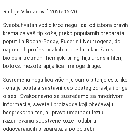
Radoje Vilimanović
2026-05-20
Sveobuhvatan vodič kroz negu lica: od izbora pravih
krema za vaš tip kože, preko popularnih preparata
poput La Roche-Posay, Eucerin i Neutrogena, do
naprednih profesionalnih procedura kao što su
biološki tretmani, hemijski piling, hijaluronski fileri,
botoks, mezoterapija lica i mnoge druge.
Savremena nega lica više nije samo pitanje estetike
- ona je postala sastavni deo opšteg zdravlja i brige
o sebi. Svakodnevno se susrećemo sa mnoštvom
informacija, saveta i proizvoda koji obećavaju
besprekoran ten, ali prava umetnost leži u
razumevanju sopstvene kože i odabiru
odgovarajućih preparata, a po potrebi i