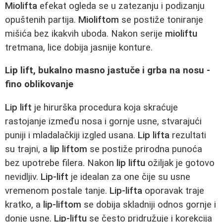
Miolifta
efekat ogleda se u zatezanju i podizanju
opuštenih partija.
Mioliftom
se postiže toniranje
mišića bez ikakvih uboda. Nakon serije
mioliftu
tretmana, lice dobija jasnije konture.
Lip lift, bukalno masno jastuče i grba na nosu -
fino oblikovanje
Lip lift
je hirurška procedura koja skraćuje
rastojanje između nosa i gornje usne, stvarajući
puniji i mladalačkiji izgled usana.
Lip lifta
rezultati
su trajni, a
lip liftom
se postiže prirodna punoća
bez upotrebe filera. Nakon
lip liftu
ožiljak je gotovo
nevidljiv.
Lip-lift
je idealan za one čije su usne
vremenom postale tanje.
Lip-lifta
oporavak traje
kratko, a
lip-liftom
se dobija skladniji odnos gornje i
donje usne.
Lip-liftu
se često pridružuje i korekcija