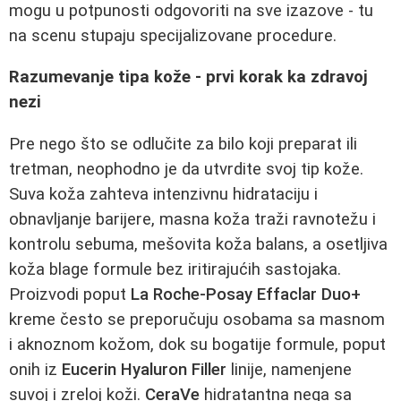
mogu u potpunosti odgovoriti na sve izazove - tu
na scenu stupaju specijalizovane procedure.
Razumevanje tipa kože - prvi korak ka zdravoj
nezi
Pre nego što se odlučite za bilo koji preparat ili
tretman, neophodno je da utvrdite svoj tip kože.
Suva koža zahteva intenzivnu hidrataciju i
obnavljanje barijere, masna koža traži ravnotežu i
kontrolu sebuma, mešovita koža balans, a osetljiva
koža blage formule bez iritirajućih sastojaka.
Proizvodi poput
La Roche-Posay Effaclar Duo+
kreme često se preporučuju osobama sa masnom
i aknoznom kožom, dok su bogatije formule, poput
onih iz
Eucerin Hyaluron Filler
linije, namenjene
suvoj i zreloj koži.
CeraVe
hidratantna nega sa