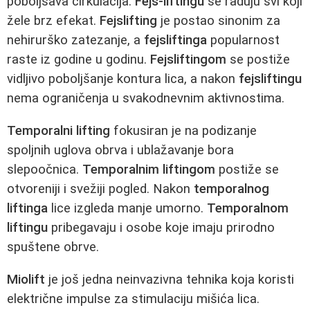
poboljšava cirkulacija.
Fejs-liftingu
se raduju svi koji
žele brz efekat.
Fejslifting
je postao sinonim za
nehirurško zatezanje, a
fejsliftinga
popularnost
raste iz godine u godinu.
Fejsliftingom
se postiže
vidljivo poboljšanje kontura lica, a nakon
fejsliftingu
nema ograničenja u svakodnevnim aktivnostima.
Temporalni lifting
fokusiran je na podizanje
spoljnih uglova obrva i ublažavanje bora
slepoočnica.
Temporalnim liftingom
postiže se
otvoreniji i svežiji pogled. Nakon
temporalnog
liftinga
lice izgleda manje umorno.
Temporalnom
liftingu
pribegavaju i osobe koje imaju prirodno
spuštene obrve.
Miolift
je još jedna neinvazivna tehnika koja koristi
električne impulse za stimulaciju mišića lica.