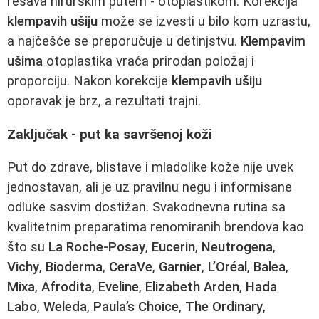
rešava hirurškim putem - otoplastikom. Korekcija
klempavih ušiju
može se izvesti u bilo kom uzrastu,
a najčešće se preporučuje u detinjstvu.
Klempavim
ušima
otoplastika vraća prirodan položaj i
proporciju. Nakon korekcije
klempavih ušiju
oporavak je brz, a rezultati trajni.
Zaključak - put ka savršenoj koži
Put do zdrave, blistave i mladolike kože nije uvek
jednostavan, ali je uz pravilnu negu i informisane
odluke sasvim dostižan. Svakodnevna rutina sa
kvalitetnim preparatima renomiranih brendova kao
što su
La Roche-Posay
,
Eucerin
,
Neutrogena
,
Vichy
,
Bioderma
,
CeraVe
,
Garnier
,
L’Oréal
,
Balea
,
Mixa
,
Afrodita
,
Eveline
,
Elizabeth Arden
,
Hada
Labo
,
Weleda
,
Paula’s Choice
,
The Ordinary
,