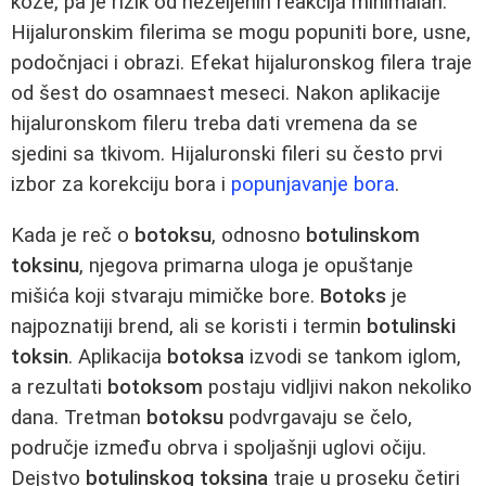
kože, pa je rizik od neželjenih reakcija minimalan.
Hijaluronskim filerima se mogu popuniti bore, usne,
podočnjaci i obrazi. Efekat hijaluronskog filera traje
od šest do osamnaest meseci. Nakon aplikacije
hijaluronskom fileru treba dati vremena da se
sjedini sa tkivom. Hijaluronski fileri su često prvi
izbor za korekciju bora i
popunjavanje bora
.
Kada je reč o
botoksu
, odnosno
botulinskom
toksinu
, njegova primarna uloga je opuštanje
mišića koji stvaraju mimičke bore.
Botoks
je
najpoznatiji brend, ali se koristi i termin
botulinski
toksin
. Aplikacija
botoksa
izvodi se tankom iglom,
a rezultati
botoksom
postaju vidljivi nakon nekoliko
dana. Tretman
botoksu
podvrgavaju se čelo,
područje između obrva i spoljašnji uglovi očiju.
Dejstvo
botulinskog toksina
traje u proseku četiri