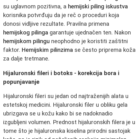
su uglavnom pozitivna, a
hemijski piling iskustva
korisnika potvrđuju da je reč o proceduri koja
donosi vidljive rezultate. Pravilna primena
hemijskog pilinga
garantuje ujednačen ten. Nakon
hemijskom pilingu
neophodno je koristiti zaštitni
faktor.
Hemijskim pilinzima
se često priprema koža
za dalje tretmane.
Hijaluronski fileri i botoks - korekcija bora i
popunjavanje
Hijaluronski fileri su jedan od najtraženijih alata u
estetskoj medicini. Hijaluronski filer u obliku gela
ubrizgava se u kožu kako bi se nadoknadio
izgubljeni volumen. Prednost hijaluronskih filera je u
tome što je hijaluronska kiselina prirodni sastojak