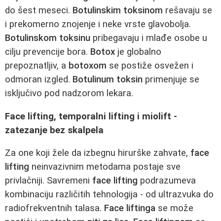
do šest meseci.
Botulinskim toksinom
rešavaju se
i prekomerno znojenje i neke vrste glavobolja.
Botulinskom toksinu
pribegavaju i mlađe osobe u
cilju prevencije bora.
Botox
je globalno
prepoznatljiv, a
botoxom
se postiže osvežen i
odmoran izgled.
Botulinum toksin
primenjuje se
isključivo pod nadzorom lekara.
Face lifting, temporalni lifting i miolift -
zatezanje bez skalpela
Za one koji žele da izbegnu hirurške zahvate,
face
lifting
neinvazivnim metodama postaje sve
privlačniji. Savremeni
face lifting
podrazumeva
kombinaciju različitih tehnologija - od ultrazvuka do
radiofrekventnih talasa.
Face liftinga
se može