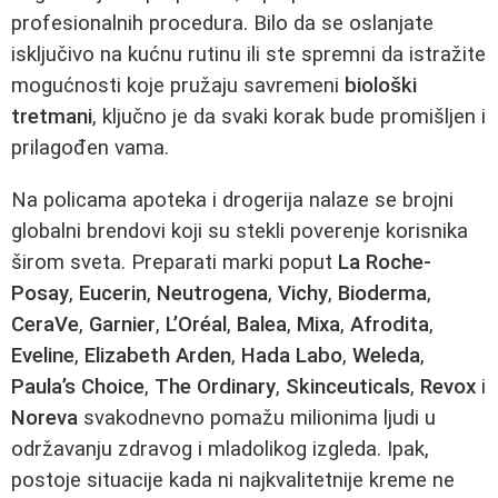
profesionalnih procedura. Bilo da se oslanjate
isključivo na kućnu rutinu ili ste spremni da istražite
mogućnosti koje pružaju savremeni
biološki
tretmani
, ključno je da svaki korak bude promišljen i
prilagođen vama.
Na policama apoteka i drogerija nalaze se brojni
globalni brendovi koji su stekli poverenje korisnika
širom sveta. Preparati marki poput
La Roche-
Posay
,
Eucerin
,
Neutrogena
,
Vichy
,
Bioderma
,
CeraVe
,
Garnier
,
L’Oréal
,
Balea
,
Mixa
,
Afrodita
,
Eveline
,
Elizabeth Arden
,
Hada Labo
,
Weleda
,
Paula’s Choice
,
The Ordinary
,
Skinceuticals
,
Revox
i
Noreva
svakodnevno pomažu milionima ljudi u
održavanju zdravog i mladolikog izgleda. Ipak,
postoje situacije kada ni najkvalitetnije kreme ne