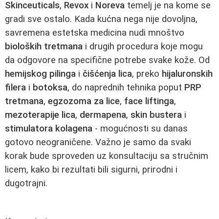
Skinceuticals
,
Revox
i
Noreva
temelj je na kome se
gradi sve ostalo. Kada kućna nega nije dovoljna,
savremena estetska medicina nudi mnoštvo
bioloških tretmana
i drugih procedura koje mogu
da odgovore na specifične potrebe svake kože. Od
hemijskog pilinga
i
čišćenja lica
, preko
hijaluronskih
filera
i
botoksa
, do naprednih tehnika poput
PRP
tretmana
,
egzozoma za lice
,
face liftinga
,
mezoterapije lica
,
dermapena
,
skin bustera
i
stimulatora kolagena
- mogućnosti su danas
gotovo neograničene. Važno je samo da svaki
korak bude sproveden uz konsultaciju sa stručnim
licem, kako bi rezultati bili sigurni, prirodni i
dugotrajni.