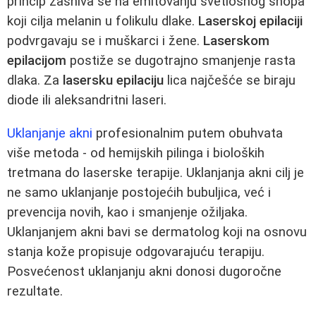
princip zasniva se na emitovanju svetlosnog snopa
koji cilja melanin u folikulu dlake.
Laserskoj epilaciji
podvrgavaju se i muškarci i žene.
Laserskom
epilacijom
postiže se dugotrajno smanjenje rasta
dlaka. Za
lasersku epilaciju
lica najčešće se biraju
diode ili aleksandritni laseri.
Uklanjanje akni
profesionalnim putem obuhvata
više metoda - od hemijskih pilinga i bioloških
tretmana do laserske terapije. Uklanjanja akni cilj je
ne samo uklanjanje postojećih bubuljica, već i
prevencija novih, kao i smanjenje ožiljaka.
Uklanjanjem akni bavi se dermatolog koji na osnovu
stanja kože propisuje odgovarajuću terapiju.
Posvećenost uklanjanju akni donosi dugoročne
rezultate.