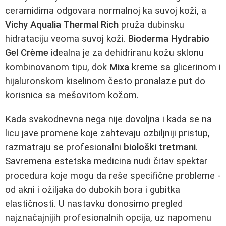
ceramidima odgovara normalnoj ka suvoj koži, a
Vichy Aqualia Thermal Rich
pruža dubinsku
hidrataciju veoma suvoj koži.
Bioderma Hydrabio
Gel Crème
idealna je za dehidriranu kožu sklonu
kombinovanom tipu, dok
Mixa
kreme sa glicerinom i
hijaluronskom kiselinom često pronalaze put do
korisnica sa mešovitom kožom.
Kada svakodnevna nega nije dovoljna i kada se na
licu jave promene koje zahtevaju ozbiljniji pristup,
razmatraju se profesionalni
biološki tretmani
.
Savremena estetska medicina nudi čitav spektar
procedura koje mogu da reše specifične probleme -
od akni i ožiljaka do dubokih bora i gubitka
elastičnosti. U nastavku donosimo pregled
najznačajnijih profesionalnih opcija, uz napomenu