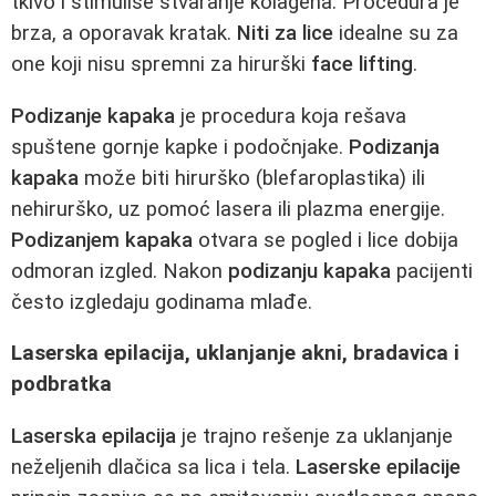
tkivo i stimuliše stvaranje kolagena. Procedura je
brza, a oporavak kratak.
Niti za lice
idealne su za
one koji nisu spremni za hirurški
face lifting
.
Podizanje kapaka
je procedura koja rešava
spuštene gornje kapke i podočnjake.
Podizanja
kapaka
može biti hirurško (blefaroplastika) ili
nehirurško, uz pomoć lasera ili plazma energije.
Podizanjem kapaka
otvara se pogled i lice dobija
odmoran izgled. Nakon
podizanju kapaka
pacijenti
često izgledaju godinama mlađe.
Laserska epilacija, uklanjanje akni, bradavica i
podbratka
Laserska epilacija
je trajno rešenje za uklanjanje
neželjenih dlačica sa lica i tela.
Laserske epilacije