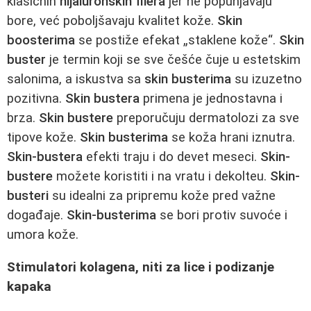
klasičnih
hijaluronskih filera
jer ne popunjavaju
bore, već poboljšavaju kvalitet kože.
Skin
boosterima
se postiže efekat „staklene kože“.
Skin
buster
je termin koji se sve češće čuje u estetskim
salonima, a iskustva sa
skin busterima
su izuzetno
pozitivna.
Skin bustera
primena je jednostavna i
brza.
Skin bustere
preporučuju dermatolozi za sve
tipove kože.
Skin busterima
se koža hrani iznutra.
Skin-bustera
efekti traju i do devet meseci.
Skin-
bustere
možete koristiti i na vratu i dekolteu.
Skin-
busteri
su idealni za pripremu kože pred važne
događaje.
Skin-busterima
se bori protiv suvoće i
umora kože.
Stimulatori kolagena, niti za lice i podizanje
kapaka