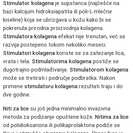
Stimulator kolagena
je supstanca (najčešće na
bazi kalcijum hidroksiapatita ili poli-L-mlečne
kiseline) koja se ubrizgava u kožu kako bi se
pokrenula prirodna proizvodnja kolagena.
Stimulatora kolagena
efekat nije trenutan, već se
razvija postepeno tokom nekoliko meseci.
Stimulatori kolagena
koriste se za zatezanje lica,
vrata i tela.
Stimulatorima kolagena
postiže se
dugotrajno podmlađivanje.
Stimulatorom kolagena
može se tretirati i područje podbratka. Nakon
primene
stimulatoru kolagena
rezultati traju i do
dve godine.
Niti za lice
su još jedna minimalno invazivna
metoda za podizanje opuštene kože.
Nitima za lice
od polidioksanona ili polikaprolaktona podiže se