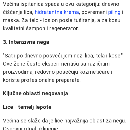
Većina ispitanica spada u ovu kategoriju: dnevno
čišćenje lica,
hidratantna krema
, povremeni
piling
i
maska. Za telo - losion posle tuširanja, a za kosu
kvalitetni šampon i regenerator.
3. Intenzivna nega
"Sat i po dnevno posvećujem nezi lica, tela i kose."
Ove žene često eksperimentišu sa različitim
proizvodima, redovno posećuju kozmetičare i
koriste profesionalne preparate.
Ključne oblasti negovanja
Lice - temelj lepote
Većina se slaže da je lice najvažnija oblast za negu.
Osnovni ritual uključuje: