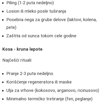
Piling (1-2 puta nedeljno)
Losion ili mleko posle tuširanja
Posebna nega za grube delove (laktovi, kolena,
pete)
Zaštita od sunca tokom cele godine
Kosa - kruna lepote
Najčešći rituali:
Pranje 2-3 puta nedeljno
Korišćenje regeneratora ili maske
Ulja za vrhove (kokosovo, arganovo, ricinusovo)
Minimalno termičko tretiranje (fen, peglanje)