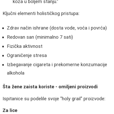
koza u boljem stanju."
Ključni elementi holističkog pristupa:
Zdrav način ishrane (dosta vode, voća i povrća)
Redovan san (minimalno 7 sati)
Fizička aktivnost
Ograničenje stresa
Izbegavanje cigareta i prekomerne konzumacije
alkohola
Šta žene zaista koriste - omiljeni proizvodi
Ispitanice su podelile svoje "holy grail" proizvode:
Za lice