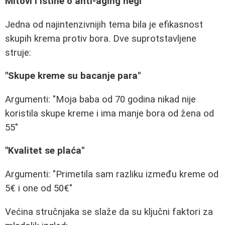
Mitovi i istine o anti-aging negi
Jedna od najintenzivnijih tema bila je efikasnost
skupih krema protiv bora. Dve suprotstavljene
struje:
"Skupe kreme su bacanje para"
Argumenti: "Moja baba od 70 godina nikad nije
koristila skupe kreme i ima manje bora od žena od
55"
"Kvalitet se plaća"
Argumenti: "Primetila sam razliku između kreme od
5€ i one od 50€"
Većina stručnjaka se slaže da su ključni faktori za