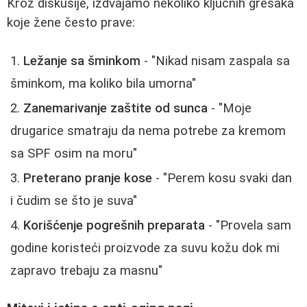
Kroz diskusije, izdvajamo nekoliko ključnih grešaka
koje žene često prave:
Ležanje sa šminkom
- "Nikad nisam zaspala sa
šminkom, ma koliko bila umorna"
Zanemarivanje zaštite od sunca
- "Moje
drugarice smatraju da nema potrebe za kremom
sa SPF osim na moru"
Preterano pranje kose
- "Perem kosu svaki dan
i čudim se što je suva"
Korišćenje pogrešnih preparata
- "Provela sam
godine koristeći proizvode za suvu kožu dok mi
zapravo trebaju za masnu"