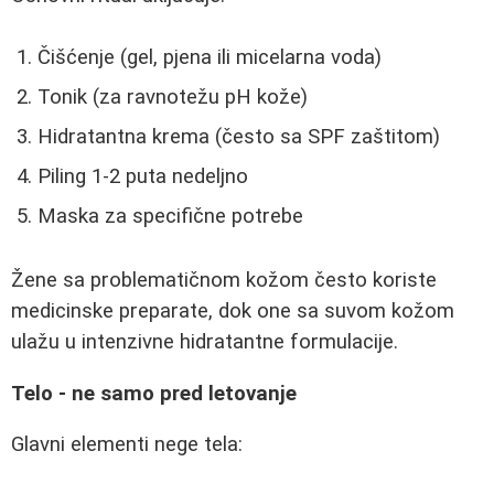
Čišćenje (gel, pjena ili micelarna voda)
Tonik (za ravnotežu pH kože)
Hidratantna krema (često sa SPF zaštitom)
Piling 1-2 puta nedeljno
Maska za specifične potrebe
Žene sa problematičnom kožom često koriste
medicinske preparate, dok one sa suvom kožom
ulažu u intenzivne hidratantne formulacije.
Telo - ne samo pred letovanje
Glavni elementi nege tela: