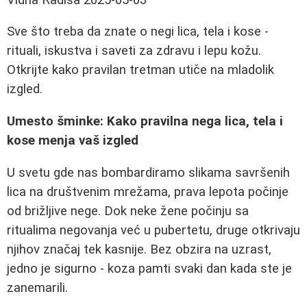
Sve što treba da znate o negi lica, tela i kose -
rituali, iskustva i saveti za zdravu i lepu kožu.
Otkrijte kako pravilan tretman utiče na mladolik
izgled.
Umesto šminke: Kako pravilna nega lica, tela i
kose menja vaš izgled
U svetu gde nas bombardiramo slikama savršenih
lica na društvenim mrežama, prava lepota počinje
od brižljive nege. Dok neke žene počinju sa
ritualima negovanja već u pubertetu, druge otkrivaju
njihov značaj tek kasnije. Bez obzira na uzrast,
jedno je sigurno - koza pamti svaki dan kada ste je
zanemarili.