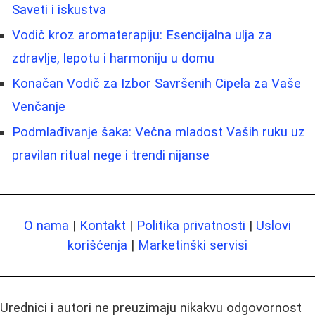
Saveti i iskustva
Vodič kroz aromaterapiju: Esencijalna ulja za
zdravlje, lepotu i harmoniju u domu
Konačan Vodič za Izbor Savršenih Cipela za Vaše
Venčanje
Podmlađivanje šaka: Večna mladost Vaših ruku uz
pravilan ritual nege i trendi nijanse
O nama
|
Kontakt
|
Politika privatnosti
|
Uslovi
korišćenja
|
Marketinški servisi
Urednici i autori ne preuzimaju nikakvu odgovornost