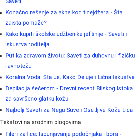
Saveti
Konačno rešenje za akne kod tinejdžera - Šta
zaista pomaže?
Kako kupiti školske udžbenike jeftinije - Saveti i
iskustva roditelja
Put ka zdravom životu: Saveti za duhovnu i fizičku
ravnotežu
Koralna Voda: Šta Je, Kako Deluje i Lična Iskustva
Depilacija šećerom - Drevni recept Bliskog Istoka
za savršeno glatku kožu
Najbolji Saveti za Negu Suve i Osetljive Kože Lica
Tekstovi na srodnim blogovima
Fileri za lice: Ispunjavanje podočnjaka i bora -