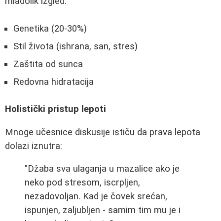
mladolik izgled:
Genetika (20-30%)
Stil života (ishrana, san, stres)
Zaštita od sunca
Redovna hidratacija
Holistički pristup lepoti
Mnoge učesnice diskusije ističu da prava lepota
dolazi iznutra:
"Džaba sva ulaganja u mazalice ako je
neko pod stresom, iscrpljen,
nezadovoljan. Kad je čovek srećan,
ispunjen, zaljubljen - samim tim mu je i