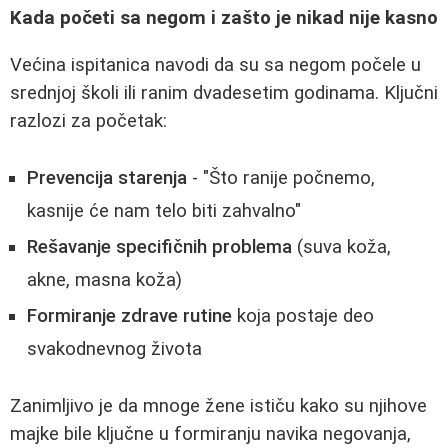
Kada početi sa negom i zašto je nikad nije kasno
Većina ispitanica navodi da su sa negom počele u
srednjoj školi ili ranim dvadesetim godinama. Ključni
razlozi za početak:
Prevencija starenja
- "Što ranije počnemo,
kasnije će nam telo biti zahvalno"
Rešavanje specifičnih problema
(suva koža,
akne, masna koža)
Formiranje zdrave rutine
koja postaje deo
svakodnevnog života
Zanimljivo je da mnoge žene ističu kako su njihove
majke bile ključne u formiranju navika negovanja,