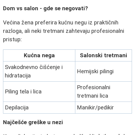
Dom vs salon - gde se negovati?
Većina žena preferira kućnu negu iz praktičnih
razloga, ali neki tretmani zahtevaju profesionalni
pristup:
Kućna nega
Salonski tretmani
Svakodnevno čišćenje i
Hemijski pilingi
hidratacija
Profesionalni
Piling tela i lica
tretmani lica
Depilacija
Manikir/pedikir
Najčešće greške u nezi