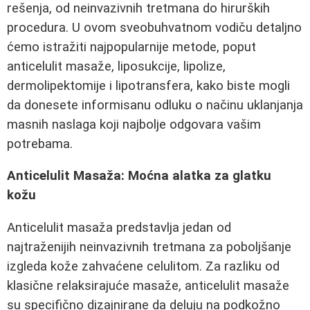
rešenja, od neinvazivnih tretmana do hirurških
procedura. U ovom sveobuhvatnom vodiču detaljno
ćemo istražiti najpopularnije metode, poput
anticelulit masaže, liposukcije, lipolize,
dermolipektomije i lipotransfera, kako biste mogli
da donesete informisanu odluku o načinu uklanjanja
masnih naslaga koji najbolje odgovara vašim
potrebama.
Anticelulit Masaža: Moćna alatka za glatku
kožu
Anticelulit masaža predstavlja jedan od
najtraženijih neinvazivnih tretmana za poboljšanje
izgleda kože zahvaćene celulitom. Za razliku od
klasične relaksirajuće masaže, anticelulit masaže
su specifično dizajnirane da deluju na podkožno