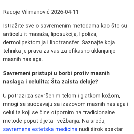
Radoje Vilimanović
2026-04-11
Istražite sve o savremenim metodama kao što su
anticelulit masaža, liposukcija, lipoliza,
dermolipektomija i lipotransfer. Saznajte koja
tehnika je prava za vas za efikasno uklanjanje
masnih naslaga.
Savremeni pristupi u borbi protiv masnih
naslaga i celulita: Šta zaista deluje?
U potrazi za savršenim telom i glatkom kožom,
mnogi se suočavaju sa izazovom masnih naslaga i
celulita koji se čine otpornim na tradicionalne
metode poput dijeta i vežbanja. Na sreću,
savremena estetska medicina
nudi širok spektar