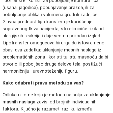
lipotransfer koristi za poboljšanje kontura lica
(usana, jagodica), popunjavanje brazda, ili za
poboljšanje oblika i volumena grudi ili zadnjice.
Glavna prednost lipotransfera je korišćenje
sopstvenog tkiva pacijenta, što eliminiše rizik od
alergijskih reakcija i daje veoma prirodan izgled.
Lipotransfer omogućava hirurgu da istovremeno
obavi dva zadatka: uklanjanje masnih naslaga iz
problematičnih zona i koristi tu istu masnoću da bi
stvorio ili poboljšao druge delove tela, postižući
harmoničniju i uravnoteženiju figuru.
Kako odabrati pravu metodu za vas?
Odluka o tome koja je metoda najbolja za
uklanjanje
masnih naslaga
zavisi od brojnih individualnih
faktora. Ključno je razumeti razliku između