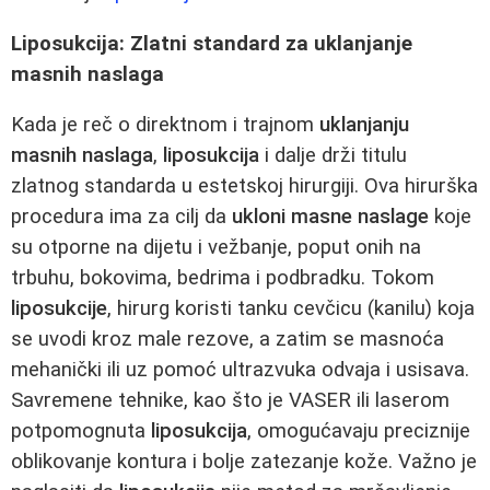
Liposukcija: Zlatni standard za uklanjanje
masnih naslaga
Kada je reč o direktnom i trajnom
uklanjanju
masnih naslaga
,
liposukcija
i dalje drži titulu
zlatnog standarda u estetskoj hirurgiji. Ova hirurška
procedura ima za cilj da
ukloni masne naslage
koje
su otporne na dijetu i vežbanje, poput onih na
trbuhu, bokovima, bedrima i podbradku. Tokom
liposukcije
, hirurg koristi tanku cevčicu (kanilu) koja
se uvodi kroz male rezove, a zatim se masnoća
mehanički ili uz pomoć ultrazvuka odvaja i usisava.
Savremene tehnike, kao što je VASER ili laserom
potpomognuta
liposukcija
, omogućavaju preciznije
oblikovanje kontura i bolje zatezanje kože. Važno je