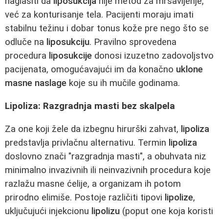
naglasiti da
liposukcija
nije metod za mršavljenje,
već za konturisanje tela. Pacijenti moraju imati
stabilnu težinu i dobar tonus kože pre nego što se
odluče na
liposukciju
. Pravilno sprovedena
procedura
liposukcije
donosi izuzetno zadovoljstvo
pacijenata, omogućavajući im da konačno
uklone
masne naslage
koje su ih mučile godinama.
Lipoliza: Razgradnja masti bez skalpela
Za one koji žele da izbegnu hirurški zahvat,
lipoliza
predstavlja privlačnu alternativu. Termin
lipoliza
doslovno znači "razgradnja masti", a obuhvata niz
minimalno invazivnih ili neinvazivnih procedura koje
razlažu masne ćelije, a organizam ih potom
prirodno elimiše. Postoje različiti tipovi
lipolize
,
uključujući injekcionu
lipolizu
(poput one koja koristi