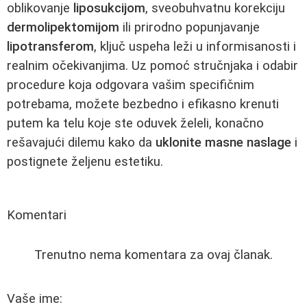
oblikovanje
liposukcijom
, sveobuhvatnu korekciju
dermolipektomijom
ili prirodno popunjavanje
lipotransferom
, ključ uspeha leži u informisanosti i
realnim očekivanjima. Uz pomoć stručnjaka i odabir
procedure koja odgovara vašim specifičnim
potrebama, možete bezbedno i efikasno krenuti
putem ka telu koje ste oduvek želeli, konačno
rešavajući dilemu kako da
uklonite masne naslage
i
postignete željenu estetiku.
Komentari
Trenutno nema komentara za ovaj članak.
Vaše ime: