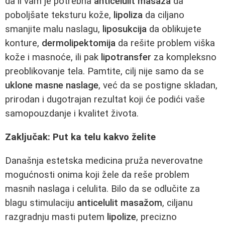
da li vam je potrebna
anticelulit masaža
da
poboljšate teksturu kože,
lipoliza
da ciljano
smanjite malu naslagu,
liposukcija
da oblikujete
konture,
dermolipektomija
da rešite problem viška
kože i masnoće, ili pak
lipotransfer
za kompleksno
preoblikovanje tela. Pamtite, cilj nije samo da se
uklone masne naslage
, već da se postigne skladan,
prirodan i dugotrajan rezultat koji će podići vaše
samopouzdanje i kvalitet života.
Zaključak: Put ka telu kakvo želite
Današnja estetska medicina pruža neverovatne
mogućnosti onima koji žele da reše problem
masnih naslaga i celulita. Bilo da se odlučite za
blagu stimulaciju
anticelulit masažom
, ciljanu
razgradnju masti putem
lipolize
, precizno