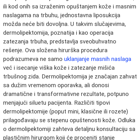
ili kod onih sa izraženim opuštanjem kože i masnim
naslagama na trbuhu, jednostavna liposukcija
možda neće biti dovoljna. U takvim slučajevima,
dermolipektomija, poznatija i kao operacija
zatezanja trbuha, predstavlja sveobuhvatno
rešenje. Ova složena hirurška procedura
podrazumeva ne samo
uklanjanje masnih naslaga
već i isecanje viška kože i zatezanje mišića
trbušnog zida. Dermolipektomija je značajan zahvat
sa dužim vremenom oporavka, ali donosi
dramatične i transformativne rezultate, potpuno
menjajući siluetu pacijenta. Različiti tipovi
dermolipektomije (poput mini, klasične ili rozete)
prilagođavaju se stepenu opuštenosti kože. Odluka
o dermolipektomiji zahteva detaljnu konsultaciju sa
plastičnim hirurgom koji će proceniti stanje