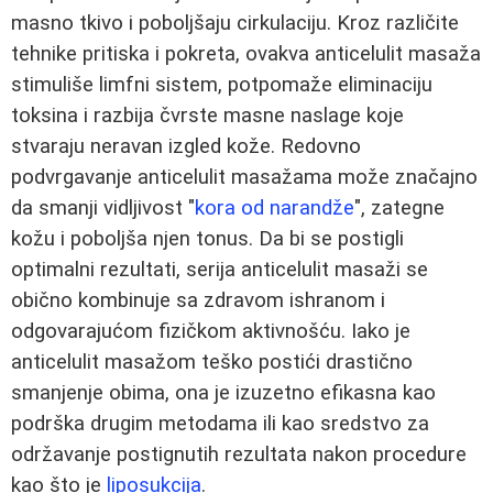
masno tkivo i poboljšaju cirkulaciju. Kroz različite
tehnike pritiska i pokreta, ovakva anticelulit masaža
stimuliše limfni sistem, potpomaže eliminaciju
toksina i razbija čvrstе masne naslage koje
stvaraju neravan izgled kože. Redovno
podvrgavanje anticelulit masažama može značajno
da smanji vidljivost "
kora od narandže
", zategne
kožu i poboljša njen tonus. Da bi se postigli
optimalni rezultati, serija anticelulit masaži se
obično kombinuje sa zdravom ishranom i
odgovarajućom fizičkom aktivnošću. Iako je
anticelulit masažom teško postići drastično
smanjenje obima, ona je izuzetno efikasna kao
podrška drugim metodama ili kao sredstvo za
održavanje postignutih rezultata nakon procedure
kao što je
liposukcija
.