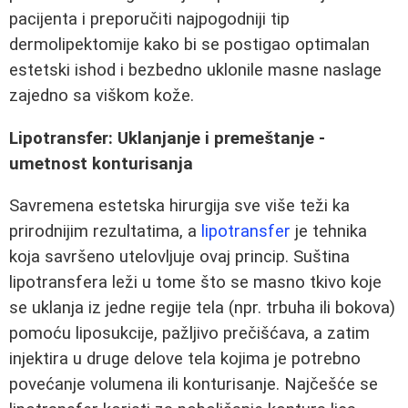
pacijenta i preporučiti najpogodniji tip
dermolipektomije kako bi se postigao optimalan
estetski ishod i bezbedno uklonile masne naslage
zajedno sa viškom kože.
Lipotransfer: Uklanjanje i premeštanje -
umetnost konturisanja
Savremena estetska hirurgija sve više teži ka
prirodnijim rezultatima, a
lipotransfer
je tehnika
koja savršeno utelovljuje ovaj princip. Suština
lipotransfera leži u tome što se masno tkivo koje
se uklanja iz jedne regije tela (npr. trbuha ili bokova)
pomoću liposukcije, pažljivo prečišćava, a zatim
injektira u druge delove tela kojima je potrebno
povećanje volumena ili konturisanje. Najčešće se