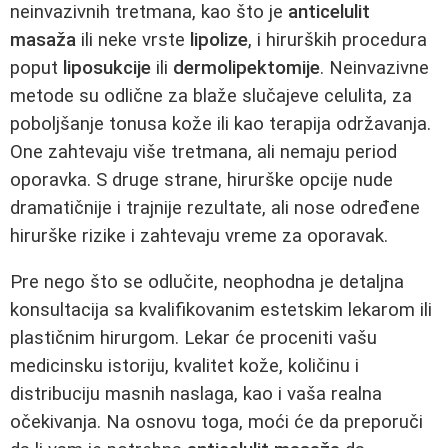
neinvazivnih tretmana, kao što je
anticelulit
masaža
ili neke vrste
lipolize
, i hirurških procedura
poput
liposukcije
ili
dermolipektomije
. Neinvazivne
metode su odlične za blaže slučajeve celulita, za
poboljšanje tonusa kože ili kao terapija održavanja.
One zahtevaju više tretmana, ali nemaju period
oporavka. S druge strane, hirurške opcije nude
dramatičnije i trajnije rezultate, ali nose određene
hirurške rizike i zahtevaju vreme za oporavak.
Pre nego što se odlučite, neophodna je detaljna
konsultacija sa kvalifikovanim estetskim lekarom ili
plastičnim hirurgom. Lekar će proceniti vašu
medicinsku istoriju, kvalitet kože, količinu i
distribuciju masnih naslaga, kao i vaša realna
očekivanja. Na osnovu toga, moći će da preporuči