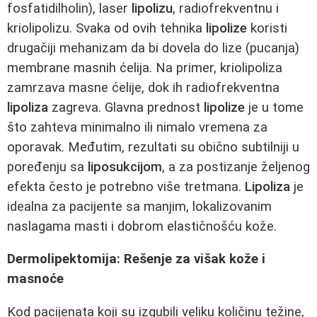
fosfatidilholin), laser
lipolizu
, radiofrekventnu i
kriolipolizu. Svaka od ovih tehnika
lipolize
koristi
drugačiji mehanizam da bi dovela do lize (pucanja)
membrane masnih ćelija. Na primer, kriolipoliza
zamrzava masne ćelije, dok ih radiofrekventna
lipoliza
zagreva. Glavna prednost
lipolize
je u tome
što zahteva minimalno ili nimalo vremena za
oporavak. Međutim, rezultati su obično subtilniji u
poređenju sa
liposukcijom
, a za postizanje željenog
efekta često je potrebno više tretmana.
Lipoliza
je
idealna za pacijente sa manjim, lokalizovanim
naslagama masti i dobrom elastičnošću kože.
Dermolipektomija: Rešenje za višak kože i
masnoće
Kod pacijenata koji su izgubili veliku količinu težine,