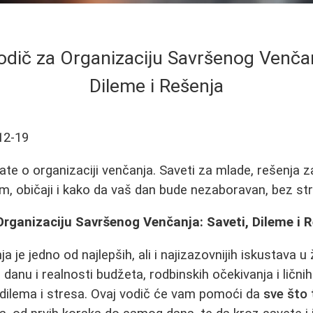
dič za Organizaciju Savršenog Venčan
Dileme i Rešenja
12-19
ate o organizaciji venčanja. Saveti za mlade, rešenja z
m, običaji i kako da vaš dan bude nezaboravan, bez st
rganizaciju Savršenog Venčanja: Saveti, Dileme i 
a je jedno od najlepših, ali i najizazovnijih iskustava 
anu i realnosti budžeta, rodbinskih očekivanja i ličnih
dilema i stresa. Ovaj vodič će vam pomoći da
sve što 