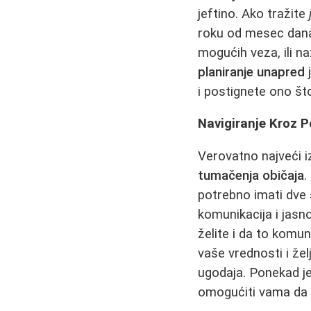
jeftino. Ako tražite
roku od mesec dana 
mogućih veza, ili na
planiranje unapred
j
i postignete ono što
Navigiranje Kroz P
Verovatno najveći i
tumačenja običaja
.
potrebno imati dve 
komunikacija i jasn
želite i da to komu
vaše vrednosti i žel
ugodaja. Ponekad je
omogućiti vama da 