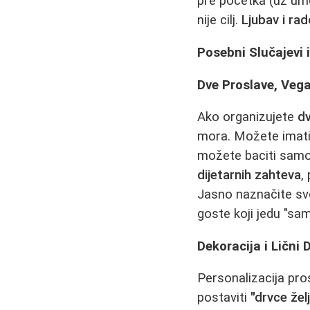
pre početka (uz um
nije cilj.
Ljubav i ra
Posebni Slučajevi 
Dve Proslave, Vega
Ako organizujete
d
mora. Možete imati 
možete baciti samo 
dijetarnih zahteva
,
Jasno naznačite svo
goste koji jedu "s
Dekoracija i Lični 
Personalizacija pro
postaviti
"drvce žel