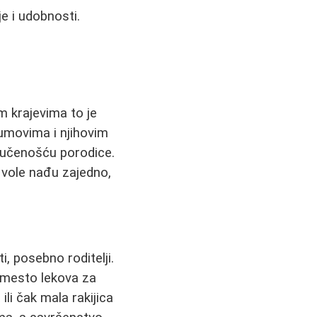
je i udobnosti.
m krajevima to je
umovima i njihovim
ljučenošću porodice.
i vole nađu zajedno,
, posebno roditelji.
 Umesto lekova za
i čak mala rakijica