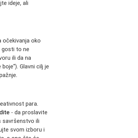
e ideje, ali
a očekivanja oko
 gosti to ne
oru ili da na
boje"). Glavni cilj je
pažnje.
reativnost para.
dite
- da proslavite
 savršenstvo ili
rujte svom izboru i