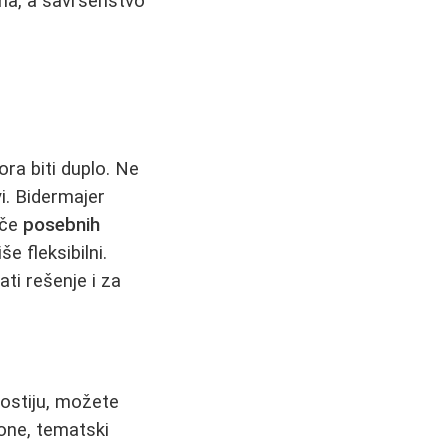
ma, a savršenstvo
ora biti duplo. Ne
i. Bidermajer
iče
posebnih
e fleksibilni.
ti rešenje i za
gostiju, možete
one, tematski