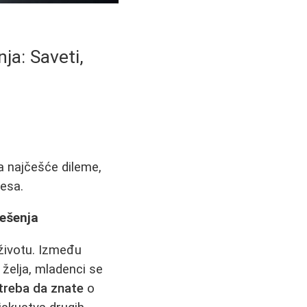
ja: Saveti,
a najčešće dileme,
resa.
Rešenja
u životu. Između
 želja, mladenci se
treba da znate
o