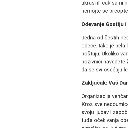
ukrasi ili čak sami 
nemojte se preopter
Odevanje Gostiju i
Jedna od čestih ned
odeće. Iako je bela 
poštuju. Ukoliko va
pozivnici navedete 
da se svi osećaju l
Zaključak: Vaš Dan
Organizacija venčanj
Kroz sve nedoumice
svoju ljubav i započ
tuđa očekivanja ob