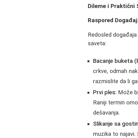
Dileme i Praktični
Raspored Događaj
Redosled događaja n
saveta:
Bacanje buketa (
crkve, odmah nako
razmislite da li g
Prvi ples:
Može bit
Raniji termin omo
dešavanja.
Slikanje sa gosti
muzika to najavi. 