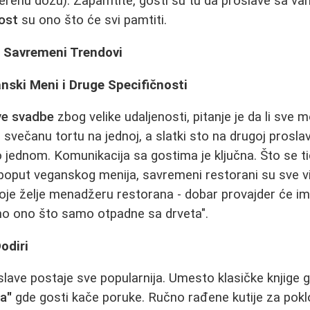
erenu dozu). Zapamtite, gosti su tu da proslave sa va
dost
su ono što će svi pamtiti.
i Savremeni Trendovi
nski Meni i Druge Specifičnosti
ve svadbe
zbog velike udaljenosti, pitanje je da li sve m
svečanu tortu na jednoj, a slatki sto na drugoj proslav
jednom. Komunikacija sa gostima je ključna. Što se t
 poput veganskog menija, savremeni restorani su sve viš
je želje menadžeru restorana - dobar provajder će ima
amo ono što samo otpadne sa drveta".
Dodiri
slave postaje sve popularnija. Umesto klasičke knjige 
ja"
gde gosti kače poruke. Ručno rađene kutije za pokl