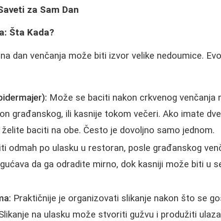
 Saveti za Sam Dan
a: Šta Kada?
a dan venčanja može biti izvor velike nedoumice. Evo 
bidermajer):
Može se baciti nakon crkvenog venčanja 
n građanskog, ili kasnije tokom večeri. Ako imate dve
a želite baciti na obe. Često je dovoljno samo jednom.
i odmah po ulasku u restoran, posle građanskog venčan
gućava da ga odradite mirno, dok kasniji može biti u s
ma:
Praktičnije je organizovati slikanje nakon što se go
Slikanje na ulasku može stvoriti gužvu i produžiti ulaza