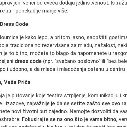
napravljeni venci od cveća dodaju jedinstvenost. Istražujt
etiti - ponekad je
manje više
.
 Dress Code
oumica je kako lepo, a pritom jasno, saopštiti gostim
boja tradicionalno rezervisana za mladu, nažalost, neki
m je to bitno, možete to blago da napomenete u razgov
željeni
dress code
(npr. "svečano poslovno" ili "bez bele 
epo i udobno, a da mlada i mladoženja ostanu u centru 
, Vaša Priča
a je putovanje koje testira strpljenje, komunikaciju i k
 i izazove,
najvažnije je da se setite zašto sve ovo ra
nete novi životni put zajedno. Nemojte dozvoliti da vas
eshrabre.
Fokusirajte se na ono što je vama bitno
, ve