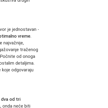
iskustva drugih
or je jednostavan -
ptimalno vreme
.
e najvažnije,
ngažovanje traženog
. Počnite od onoga
ostalim detaljima.
e koje odgovaraju
o
dva od tri
o
, onda neće biti