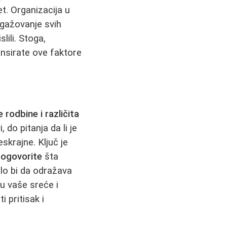
et. Organizacija u
ngažovanje svih
lili. Stoga,
nsirate ove faktore
 rodbine i različita
 do pitanja da li je
skrajne. Ključ je
 dogovorite
šta
alo bi da odražava
tu vaše sreće i
i pritisak i