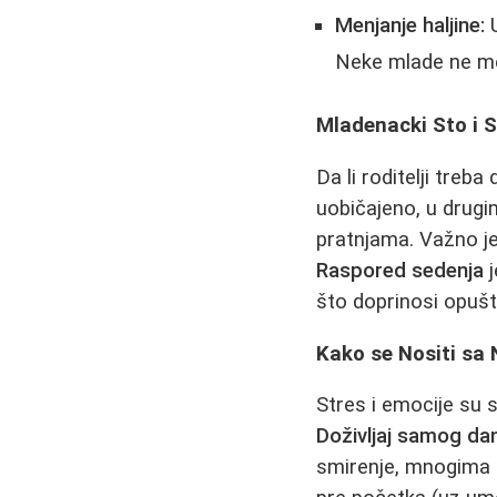
Menjanje haljine:
U
Neke mlade ne men
Mladenacki Sto i S
Da li roditelji tre
uobičajeno, u drug
pratnjama. Važno je
Raspored sedenja
j
što doprinosi opušt
Kako se Nositi sa
Stres i emocije su 
Doživljaj samog dan
smirenje, mnogima p