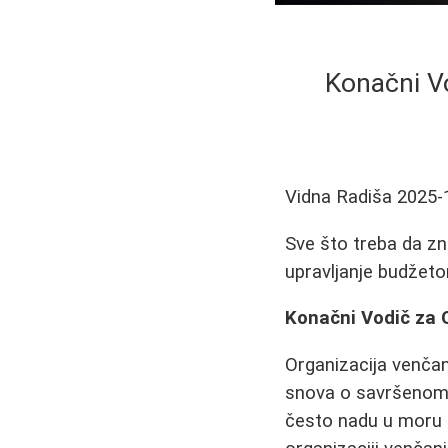
Konačni Vo
Vidna Radiša
2025-
Sve što treba da zn
upravljanje budžeto
Konačni Vodič za O
Organizacija venčanj
snova o savršenom d
često nadu u moru 