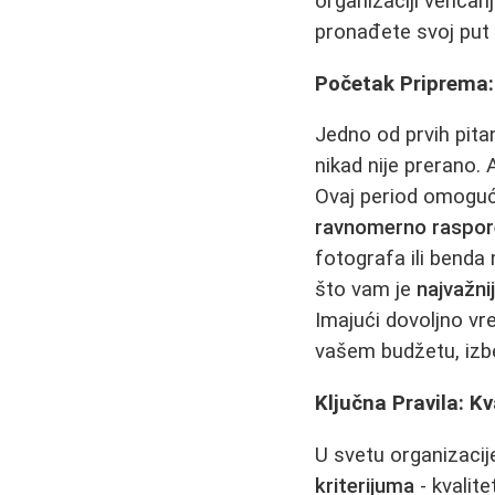
organizaciji venčan
pronađete svoj put
Početak Priprema:
Jedno od prvih pitan
nikad nije prerano.
Ovaj period omoguća
ravnomerno raspor
fotografa ili benda
što vam je
najvažni
Imajući dovoljno vr
vašem budžetu, izbe
Ključna Pravila: Kv
U svetu organizacij
kriterijuma
- kvalite