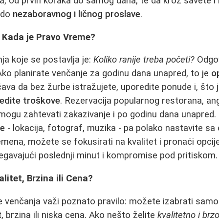
ja, od prvih koraka do samog dana, te da kroz savete i 
 do
nezaboravnog i ličnog proslave
.
 Kada je Pravo Vreme?
ja koje se postavlja je:
Koliko ranije treba početi?
Odgov
 Ako planirate venčanje za godinu dana unapred, to je
o
va da bez žurbe istražujete, uporedite ponude i, što j
edite troškove
. Rezervacija popularnog restorana, a
 mogu zahtevati zakazivanje i po godinu dana unapred
je
- lokacija, fotograf, muzika - pa polako nastavite sa 
emena, možete se fokusirati na kvalitet i pronaći opcij
gavajući poslednji minut i kompromise pod pritiskom.
alitet, Brzina ili Cena?
e venčanja važi poznato pravilo: možete izabrati sam
t, brzina ili niska cena. Ako nešto želite
kvalitetno i brz