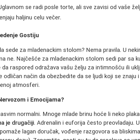
glavnom se radi posle torte, ali sve zavisi od vaše žel
jaju haljinu celu večer.
edenje Gostiju
ba da sede za mladenackim stolom? Nema pravila. U neki
ima ne. Najčešće za mladenackim stolom sedi par sa k
 da raspored odražava vašu želju za intimnošću ili uk
e odličan način da obezbedite da se ljudi koji se znaju 
enoj atmosferi.
 Nervozom i Emocijama?
sasvim normalni. Mnoge mlade brinu hoće li neko plakati
a je drugačiji
. Adrenalin i euforija često preovladaju.
omaže lagan doručak, vođenje razgovora sa bliskima il