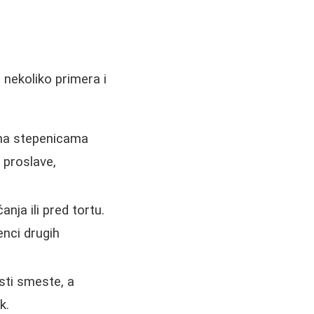
nekoliko primera i
na stepenicama
 proslave,
ja ili pred tortu.
enci drugih
sti smeste, a
k.