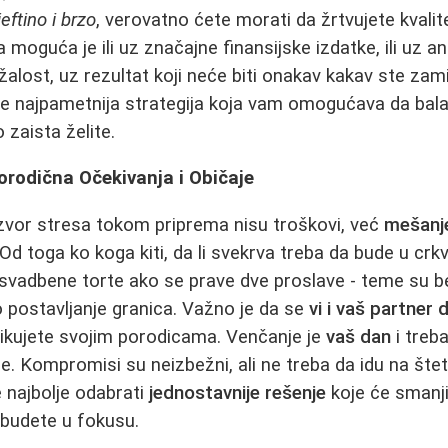
jeftino i brzo
, verovatno ćete morati da žrtvujete kvalit
moguća je ili uz značajne finansijske izdatke, ili uz a
žalost, uz rezultat koji neće biti onakav kakav ste zamis
e najpametnija strategija koja vam omogućava da bala
 zaista želite.
orodična Očekivanja i Običaje
zvor stresa tokom priprema nisu troškovi, već
mešanje
 Od toga ko koga kiti, da li svekrva treba da bude u crkvi,
svadbene torte ako se prave dve proslave - teme su be
o postavljanje granica. Važno je da se
vi i vaš partner
nikujete svojim porodicama. Venčanje je
vaš dan
i treb
je. Kompromisi su neizbežni, ali ne treba da idu na šte
 najbolje odabrati
jednostavnije rešenje
koje će smanjit
budete u fokusu.