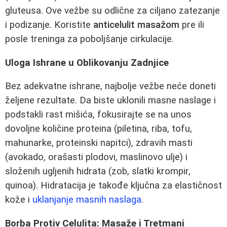
gluteusa. Ove vežbe su odlične za ciljano zatezanje
i podizanje. Koristite
anticelulit masažom
pre ili
posle treninga za poboljšanje cirkulacije.
Uloga Ishrane u Oblikovanju Zadnjice
Bez adekvatne ishrane, najbolje vežbe neće doneti
željene rezultate. Da biste uklonili masne naslage i
podstakli rast mišića, fokusirajte se na unos
dovoljne količine proteina (piletina, riba, tofu,
mahunarke, proteinski napitci), zdravih masti
(avokado, orašasti plodovi, maslinovo ulje) i
složenih ugljenih hidrata (zob, slatki krompir,
quinoa). Hidratacija je takođe ključna za elastičnost
kože i
uklanjanje masnih naslaga
.
Borba Protiv Celulita: Masaže i Tretmani