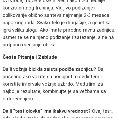
čvrstoće, možete osetiti već nakon 2-3 nedelje
konzistentnog treninga. Vidljivo podizanje i
oblikovanje obično zahteva najmanje 2-3 meseca
napornog rada. Svako telo je drugačije, a genetika
igra veliku ulogu. Ako imate prirodno ravnu zadnjicu,
usmerite se na njeno podizanje i zatezanje, a ne na
potpuno menjanje oblika.
Česta Pitanja i Zablude
Da li vožnja bicikla zaista podiže zadnjicu?
Da,
posebno ako vozite sa podignutim sedištem i
koristite intervale vožnje uzbrdo. Međutim, za
najbolje rezultate, kombinujte je sa vežbama sa
opterećenjem.
Da li "test olovke" ima ikakvu vrednost?
Ovaj test,