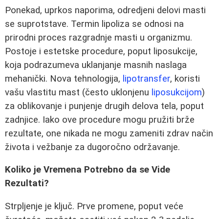
Ponekad, uprkos naporima, odredjeni delovi masti
se suprotstave. Termin lipoliza se odnosi na
prirodni proces razgradnje masti u organizmu.
Postoje i estetske procedure, poput liposukcije,
koja podrazumeva uklanjanje masnih naslaga
mehanički. Nova tehnologija,
lipotransfer
, koristi
vašu vlastitu mast (često uklonjenu
liposukcijom
)
za oblikovanje i punjenje drugih delova tela, poput
zadnjice. Iako ove procedure mogu pružiti brže
rezultate, one nikada ne mogu zameniti zdrav način
života i vežbanje za dugoročno održavanje.
Koliko je Vremena Potrebno da se Vide
Rezultati?
Strpljenje je ključ. Prve promene, poput veće