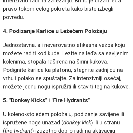
intenzivno radi na zatezanju. Bitno je držati leđa
pravo tokom celog pokreta kako biste izbegli
povredu.
4. Podizanje Karlice u Ležećem Položaju
Jednostavna, ali neverovatno efikasna vežba koju
možete raditi kod kuće. Lezite na leđa sa savijenim
kolenima, stopala raširena na širini kukova.
Podignite karlice ka plafonu, stegnite zadnjicu na
vrhu i polako se spuštajte. Za intenzivniji osećaj,
možete jednu nogu ispružiti ili staviti teg na kukove.
5. "Donkey Kicks" i "Fire Hydrants"
U koleno-stojećem položaju, podizanje savijene ili
ispružene noge unazad (
donkey kick
) ili u stranu
(
fire hydrant
) izuzetno dobro radi na aktivaciju