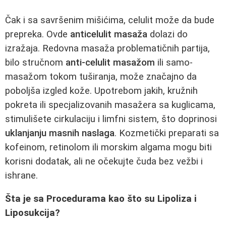
Čak i sa savršenim mišićima, celulit može da bude
prepreka. Ovde
anticelulit masaža
dolazi do
izražaja. Redovna masaža problematičnih partija,
bilo stručnom
anti-celulit masažom
ili samo-
masažom tokom tuširanja, može značajno da
poboljša izgled kože. Upotrebom jakih, kružnih
pokreta ili specjalizovanih masažera sa kuglicama,
stimulišete cirkulaciju i limfni sistem, što doprinosi
uklanjanju masnih naslaga
. Kozmetički preparati sa
kofeinom, retinolom ili morskim algama mogu biti
korisni dodatak, ali ne očekujte čuda bez vežbi i
ishrane.
Šta je sa Procedurama kao što su Lipoliza i
Liposukcija?