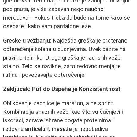
gde olovka treba da padne ako je zadnjica dovoljno
podignuta, je više zabavan nego naučno
merodavan. Fokus treba da bude na tome kako se
osećate i kako vam pantalone leže.
Greske u vežbanju:
Najčešća greška je preterano
opterećenje kolena u čučnjevima. Uvek pazite na
pravilnu tehniku. Druga greška je rad istih vežbi
stalno. Telo se navikne, zato redovno menjajte
rutinu i povećavajte opterećenje.
Zaključak: Put do Uspeha je Konzistentnost
Oblikovanje zadnjice je maraton, a ne sprint.
Kombinacija snaznih vežbi kao što su čučnjevi i
iskoraci, zdrave ishrane bogate proteinima i
redovne
anticelulit masaže
je nepobediva