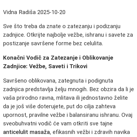
Vidna Radiša
2025-10-20
Sve što treba da znate o zatezanju i podizanju
zadnjice. Otkrijte najbolje vežbe, ishranu i savete za
postizanje savršene forme bez celulita.
Konačni Vodič za Zatezanje i Oblikovanje
Zadnjice: Vežbe, Saveti i Trikovi
Savršeno oblikovana, zategnuta i podignuta
zadnjica predstavlja želju mnogih. Bez obzira da li je
vaša prirodno ravna, mlitava ili jednostavno želite
da je još više doterujete, put do cilja zahteva
upornost, pravilne vežbe i balansiranu ishranu. Ovaj
sveobuhvatni vodič će vam otkriti sve tajne
anticelulit masaža
, efikasnih vežbi i zdravih navika