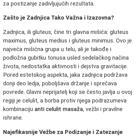
za postizanje zadivljujućih rezultata.
Zašto je Zadnjica Tako Važna i Izazovna?
Zadnjica, ili gluteus, čine tri glavna mišića: gluteus
maximus, gluteus medius i gluteus minimus. Ovo je
najveća mišićna grupa u telu, ali je takođe i
podložna gubitku tonusa usled sedelačkog načina
života, nedostatka aktivnosti i dejstva gravitacije.
Pored estetskog aspekta, jaka zadnjica podržava
donji deo ledja, poboljšava držanje i sprečava
povrede. Glavni neprijatelj koji se često javlja u ovoj
regiji je celulit, a borba protiv njega podrazumeva
kombinaciju
anti celulit masaža
, vežbi i pravilne
ishrane.
Najefikasnije Vežbe za Podizanje i Zatezanje