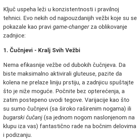
Ključ uspeha leži u konzistentnosti i pravilnoj
tehnici. Evo nekih od najpouzdanijih vežbi koje su se
pokazale kao pravi
game-changer
za oblikovanje
zadnjice:
1. Čučnjevi - Kralj Svih Vežbi
Nema efikasnije vežbe od dubokih čučnjeva. Da
biste maksimalno aktivirali gluteuse, pazite da
kolena ne prelaze liniju prstiju, a zadnjicu spuštajte
što je niže moguće. Počnite bez opterećenja, a
zatim postepeno uvodi tegove. Varijacije kao što
su sumo čučnjevi (sa široko raširenim nogama) ili
bugarski čučanj
(sa jednom nogom naslonjenom na
klupu iza vas) fantastično rade na bočnim delovima
i podizanju.