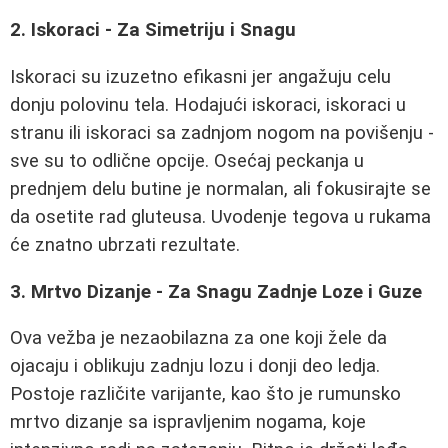
2. Iskoraci - Za Simetriju i Snagu
Iskoraci su izuzetno efikasni jer angažuju celu
donju polovinu tela. Hodajući iskoraci, iskoraci u
stranu ili iskoraci sa zadnjom nogom na povišenju -
sve su to odlične opcije. Osećaj peckanja u
prednjem delu butine je normalan, ali fokusirajte se
da osetite rad gluteusa. Uvodenje tegova u rukama
će znatno ubrzati rezultate.
3. Mrtvo Dizanje - Za Snagu Zadnje Loze i Guze
Ova vežba je nezaobilazna za one koji žele da
ojacaju i oblikuju zadnju lozu i donji deo ledja.
Postoje različite varijante, kao što je rumunsko
mrtvo dizanje sa ispravljenim nogama, koje