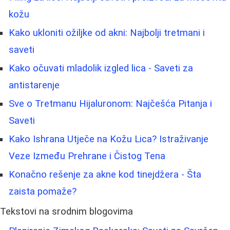
kožu
Kako ukloniti ožiljke od akni: Najbolji tretmani i
saveti
Kako očuvati mladolik izgled lica - Saveti za
antistarenje
Sve o Tretmanu Hijaluronom: Najčešća Pitanja i
Saveti
Kako Ishrana Utječe na Kožu Lica? Istraživanje
Veze Između Prehrane i Čistog Tena
Konačno rešenje za akne kod tinejdžera - Šta
zaista pomaže?
Tekstovi na srodnim blogovima