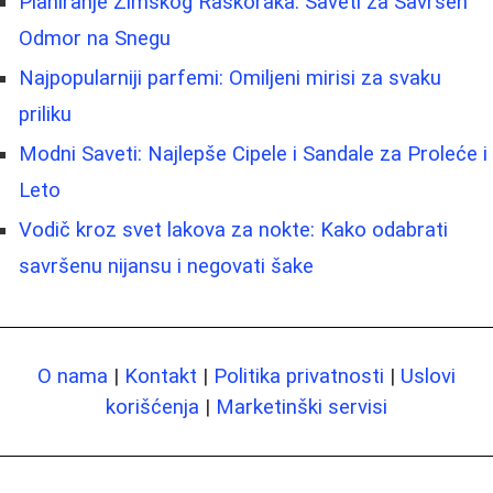
Planiranje Zimskog Raskoraka: Saveti za Savršen
Odmor na Snegu
Najpopularniji parfemi: Omiljeni mirisi za svaku
priliku
Modni Saveti: Najlepše Cipele i Sandale za Proleće i
Leto
Vodič kroz svet lakova za nokte: Kako odabrati
savršenu nijansu i negovati šake
O nama
|
Kontakt
|
Politika privatnosti
|
Uslovi
korišćenja
|
Marketinški servisi