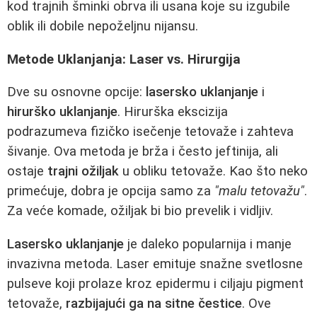
kod trajnih šminki obrva ili usana koje su izgubile
oblik ili dobile nepoželjnu nijansu.
Metode Uklanjanja: Laser vs. Hirurgija
Dve su osnovne opcije:
lasersko uklanjanje
i
hirurško uklanjanje
. Hirurška ekscizija
podrazumeva fizičko isečenje tetovaže i zahteva
šivanje. Ova metoda je brža i često jeftinija, ali
ostaje
trajni ožiljak
u obliku tetovaže. Kao što neko
primećuje, dobra je opcija samo za
"malu tetovažu"
.
Za veće komade, ožiljak bi bio prevelik i vidljiv.
Lasersko uklanjanje
je daleko popularnija i manje
invazivna metoda. Laser emituje snažne svetlosne
pulseve koji prolaze kroz epidermu i ciljaju pigment
tetovaže,
razbijajući ga na sitne čestice
. Ove