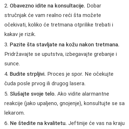
Obavezno idite na konsultacije.
Dobar
stručnjak će vam realno reći šta možete
očekivati, koliko će tretmana otprilike trebati i
kakav je rizik.
Pazite šta stavljate na kožu nakon tretmana.
Pridržavajte se uputstva, izbegavajte grebanje i
sunce.
Budite strpljivi.
Proces je spor. Ne očekujte
čuda posle prvog ili drugog lasera.
Slušajte svoje telo.
Ako vidite alarmantne
reakcije (jako upaljeno, gnojenje), konsultujte se sa
lekarom.
Ne štedite na kvalitetu.
Jeftinije će vas na kraju