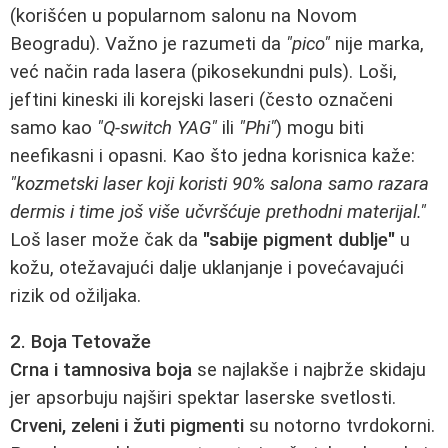
(korišćen u popularnom salonu na Novom
Beogradu). Važno je razumeti da
"pico"
nije marka,
već način rada lasera (pikosekundni puls). Loši,
jeftini kineski ili korejski laseri (često označeni
samo kao
"Q-switch YAG"
ili
"Phi"
) mogu biti
neefikasni i opasni. Kao što jedna korisnica kaže:
"kozmetski laser koji koristi 90% salona samo razara
dermis i time još više učvršćuje prethodni materijal."
Loš laser može čak da
"sabije pigment dublje"
u
kožu, otežavajući dalje uklanjanje i povećavajući
rizik od ožiljaka.
2. Boja Tetovaže
Crna i tamnosiva boja
se najlakše i najbrže skidaju
jer apsorbuju najširi spektar laserske svetlosti.
Crveni, zeleni i žuti pigmenti
su notorno tvrdokorni.