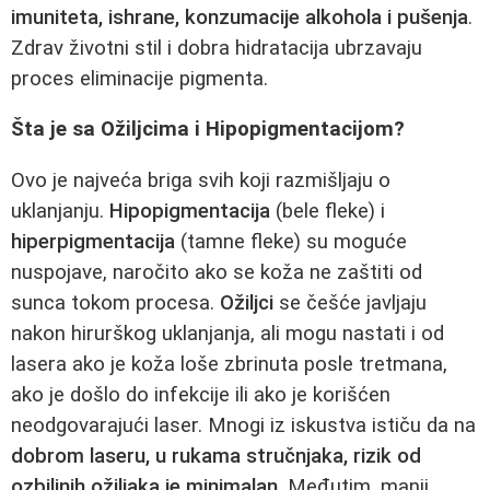
imuniteta, ishrane, konzumacije alkohola i pušenja
.
Zdrav životni stil i dobra hidratacija ubrzavaju
proces eliminacije pigmenta.
Šta je sa Ožiljcima i Hipopigmentacijom?
Ovo je najveća briga svih koji razmišljaju o
uklanjanju.
Hipopigmentacija
(bele fleke) i
hiperpigmentacija
(tamne fleke) su moguće
nuspojave, naročito ako se koža ne zaštiti od
sunca tokom procesa.
Ožiljci
se češće javljaju
nakon hirurškog uklanjanja, ali mogu nastati i od
lasera ako je koža loše zbrinuta posle tretmana,
ako je došlo do infekcije ili ako je korišćen
neodgovarajući laser. Mnogi iz iskustva ističu da na
dobrom laseru, u rukama stručnjaka, rizik od
ozbiljnih ožiljaka je minimalan
. Međutim, manji