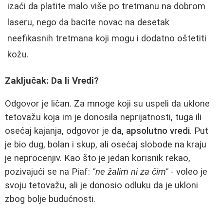
izaći da platite malo više po tretmanu na dobrom
laseru, nego da bacite novac na desetak
neefikasnih tretmana koji mogu i dodatno oštetiti
kožu.
Zaključak: Da li Vredi?
Odgovor je ličan. Za mnoge koji su uspeli da uklone
tetovažu koja im je donosila neprijatnosti, tuga ili
osećaj kajanja, odgovor je
da, apsolutno vredi
. Put
je bio dug, bolan i skup, ali osećaj slobode na kraju
je neprocenjiv. Kao što je jedan korisnik rekao,
pozivajući se na Piaf:
"ne žalim ni za čim"
- voleo je
svoju tetovažu, ali je donosio odluku da je ukloni
zbog bolje budućnosti.