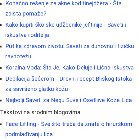
Konačno rešenje za akne kod tinejdžera - Šta
zaista pomaže?
Kako kupiti školske udžbenike jeftinije - Saveti i
iskustva roditelja
Put ka zdravom životu: Saveti za duhovnu i fizičku
ravnotežu
Koralna Voda: Šta Je, Kako Deluje i Lična Iskustva
Depilacija šećerom - Drevni recept Bliskog Istoka
za savršeno glatku kožu
Najbolji Saveti za Negu Suve i Osetljive Kože Lica
Tekstovi na srodnim blogovima
Face Lifting - Sve što treba da znate o hirurškom
podmlađivanju lica