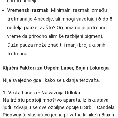
i do tri nedelje.
Vremenski razmak:
Minimalni razmak između
tretmana je 4 nedelje, ali mnogi savetuju i
6 do 8
nedelja pauze
. Zašto? Organizmu je potrebno
vreme da prirodno elimiše razbijeni pigment.
Duža pauza može značiti i manji broj ukupnih
tretmana.
Ključni Faktori za Uspeh: Laser, Boja i Lokacija
Nije svejedno gde i kako se uklanja tetovaža.
1. Vrsta Lasera - Najvažnija Odluka
Na tržištu postoji mnoštvo aparata. Iz iskustava
ljudi izdvajaju se dve ozbiljne opcije u Srbiji:
Candela
Picoway
(u vlasništvu jedne privatne klinike) i
Biaxis