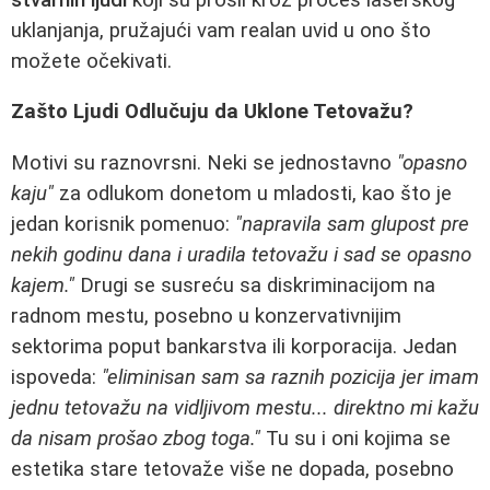
uklanjanja, pružajući vam realan uvid u ono što
možete očekivati.
Zašto Ljudi Odlučuju da Uklone Tetovažu?
Motivi su raznovrsni. Neki se jednostavno
"opasno
kaju"
za odlukom donetom u mladosti, kao što je
jedan korisnik pomenuo:
"napravila sam glupost pre
nekih godinu dana i uradila tetovažu i sad se opasno
kajem."
Drugi se susreću sa diskriminacijom na
radnom mestu, posebno u konzervativnijim
sektorima poput bankarstva ili korporacija. Jedan
ispoveda:
"eliminisan sam sa raznih pozicija jer imam
jednu tetovažu na vidljivom mestu... direktno mi kažu
da nisam prošao zbog toga."
Tu su i oni kojima se
estetika stare tetovaže više ne dopada, posebno