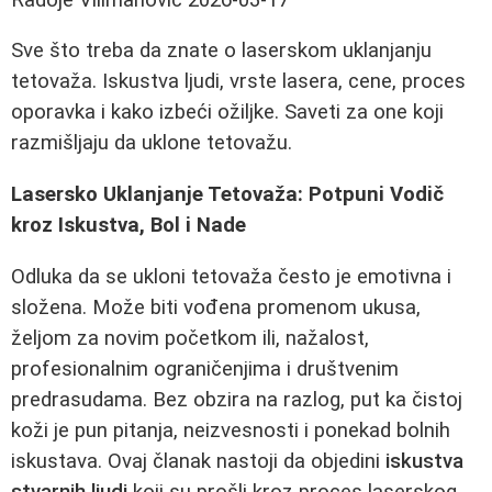
Sve što treba da znate o laserskom uklanjanju
tetovaža. Iskustva ljudi, vrste lasera, cene, proces
oporavka i kako izbeći ožiljke. Saveti za one koji
razmišljaju da uklone tetovažu.
Lasersko Uklanjanje Tetovaža: Potpuni Vodič
kroz Iskustva, Bol i Nade
Odluka da se ukloni tetovaža često je emotivna i
složena. Može biti vođena promenom ukusa,
željom za novim početkom ili, nažalost,
profesionalnim ograničenjima i društvenim
predrasudama. Bez obzira na razlog, put ka čistoj
koži je pun pitanja, neizvesnosti i ponekad bolnih
iskustava. Ovaj članak nastoji da objedini
iskustva
stvarnih ljudi
koji su prošli kroz proces laserskog