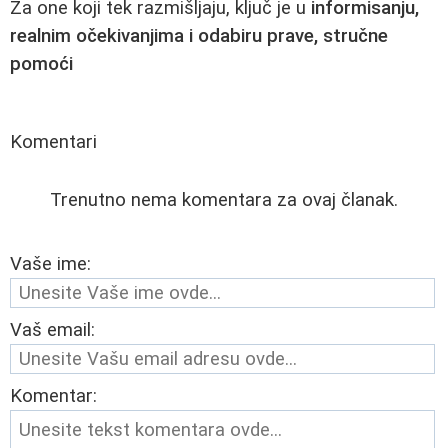
Za one koji tek razmišljaju, ključ je u
informisanju,
realnim očekivanjima i odabiru prave, stručne
pomoći
Komentari
Trenutno nema komentara za ovaj članak.
Vaše ime:
Vaš email:
Komentar: