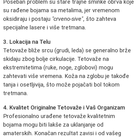
Poseban problem su stare trajne šminke obrva koje
su rađene bojama sa metalima, jer vremenom
oksidiraju i postaju
"crveno-sive"
, što zahteva
specijalne lasere i više tretmana.
3. Lokacija na Telu
Tetovaže bliže srcu (grudi, leda) se generalno brže
skidaju zbog bolje cirkulacije. Tetovaže na
ekstremitetima (ruke, noge, zglobovi) mogu
zahtevati više vremena. Koža na zglobu je takođe
tanja i osetljivija, što može pojačati bol tokom
tretmana.
4. Kvalitet Originalne Tetovaže i Vaš Organizam
Profesionalno urađene tetovaže kvalitetnim
bojama mogu biti lakše za uklanjanje od
amaterskih. Konačan rezultat zavisi i od vašeg