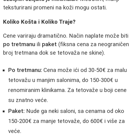
teksturirani promeni na koži mogu ostati.
Koliko Košta i Koliko Traje?
Cene variraju dramatično. Način naplate može biti
po tretmanu
ili
paket
(fiksna cena za neograničen
broj tretmana dok se tetovaža ne skine).
Po tretmanu:
Cena može ići od 30-50€ za malu
tetovažu u manjim salonima, do 150-300€ u
renomiranim klinikama. Za tetovaže u boji cene
su znatno veće.
Paket:
Nude ga neki saloni, sa cenama od oko
150-200€ za manje tetovaže, do 600€ i više za
veće.