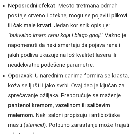
Neposredni efekat:
Mesto tretmana odmah
postaje crveno i otekne, mogu se pojaviti
plikovi
ili čak male krvari
. Jedan korisnik opisuje:
"bukvalno imam ranu koja i blago gnoji."
Važno je
napomenuti da neki smartaju da pojava rana i
jakih podliva ukazuje na loš kvalitet lasera ili
neadekvatne podešene parametre.
Oporavak:
U narednim danima formira se krasta,
koža se ljušti i jako svrbi. Ovaj deo je ključan za
sprečavanje ožiljaka. Preporučuje se maženje
pantenol kremom, vazelinom ili saličevim
melemom
. Neki saloni propisuju i antibiotiske
masti (
stanicid
). Potpuno zarastanje može trajati