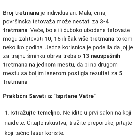
Broj tretmana
je individualan. Mala, crna,
površinska tetovaža može nestati za
3-4
tretmana
. Veće, boje ili duboko ubodene tetovaže
mogu zahtevati
10, 15 ili čak više tretmana
tokom
nekoliko godina. Jedna korisnica je podelila da joj je
za trajnu šminku obrva trebalo
13 neuspešnih
tretmana na jednom mestu
, da bi na drugom
mestu sa boljim laserom postigla rezultat za
5
tretmana
.
Praktični Saveti iz "Ispitane Vatre"
Istražujte temeljno.
Ne idite u prvi salon na koji
naiđete. Čitajte iskustva, tražite preporuke, pitajte
koji tačno laser koriste.