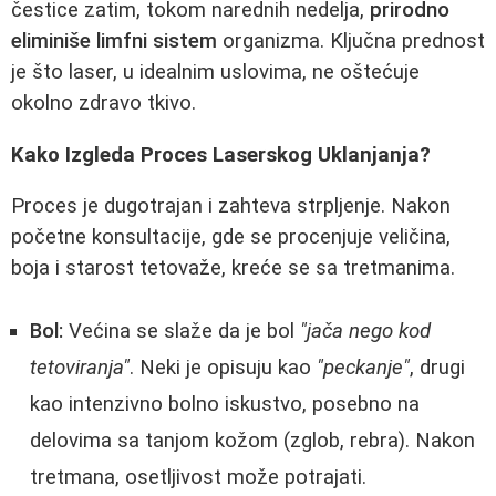
čestice zatim, tokom narednih nedelja,
prirodno
eliminiše limfni sistem
organizma. Ključna prednost
je što laser, u idealnim uslovima, ne oštećuje
okolno zdravo tkivo.
Kako Izgleda Proces Laserskog Uklanjanja?
Proces je dugotrajan i zahteva strpljenje. Nakon
početne konsultacije, gde se procenjuje veličina,
boja i starost tetovaže, kreće se sa tretmanima.
Bol:
Većina se slaže da je bol
"jača nego kod
tetoviranja"
. Neki je opisuju kao
"peckanje"
, drugi
kao intenzivno bolno iskustvo, posebno na
delovima sa tanjom kožom (zglob, rebra). Nakon
tretmana, osetljivost može potrajati.