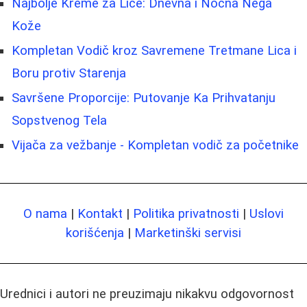
Najbolje Kreme za Lice: Dnevna i Noćna Nega
Kože
Kompletan Vodič kroz Savremene Tretmane Lica i
Boru protiv Starenja
Savršene Proporcije: Putovanje Ka Prihvatanju
Sopstvenog Tela
Vijača za vežbanje - Kompletan vodič za početnike
O nama
|
Kontakt
|
Politika privatnosti
|
Uslovi
korišćenja
|
Marketinški servisi
Urednici i autori ne preuzimaju nikakvu odgovornost