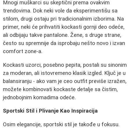
Mnogi muškarci su skeptični prema ovakvim
trendovima. Dok neki vole da eksperimentišu sa
stilom, drugi ostaju pri tradicionalnim izborima. Na
primer, neki će prihvatiti kockasti gornji deo odeće,
ali odbijaju takve pantalone. Žene, s druge strane,
često su spremnije da isprobaju nešto novo i izvan
comfort zone-a.
Kockasti uzorci, posebno pepita, postali su sinonim
za moderan, ali istovremeno klasik izgled. Ključ je u
balansiranju - ako vam je ceo outfit previše izražen,
možete kombinovati kockaste detalje sa čistim,
jednobojnim komadima odeće.
Sportski Stil i Plivanje Kao Inspiracija
Osim elegancije, sportski stil je takođe u fokusu.