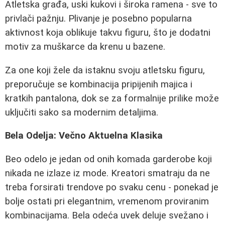
Atletska građa, uski kukovi i široka ramena - sve to
privlači pažnju. Plivanje je posebno popularna
aktivnost koja oblikuje takvu figuru, što je dodatni
motiv za muškarce da krenu u bazene.
Za one koji žele da istaknu svoju atletsku figuru,
preporučuje se kombinacija pripijenih majica i
kratkih pantalona, dok se za formalnije prilike može
uključiti sako sa modernim detaljima.
Bela Odelja: Večno Aktuelna Klasika
Beo odelo je jedan od onih komada garderobe koji
nikada ne izlaze iz mode. Kreatori smatraju da ne
treba forsirati trendove po svaku cenu - ponekad je
bolje ostati pri elegantnim, vremenom proviranim
kombinacijama. Bela odeća uvek deluje svežano i