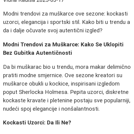
Modni trendovi za muškarce ove sezone: kockasti
uzorci, elegancija i sportski stil. Kako biti u trendu a
da i dalje očuvate svoj autentični izgled?
Modni Trendovi za Muškarce: Kako Se Uklopiti
Bez Gubitka Autentičnosti
Da bi muškarac bio u trendu, mora makar delimično
pratiti modne smjernice. Ove sezone kreatori su
muškarce obukli u kockice, inspirisani izgledom
poput Sherlocka Holmesa. Pepita uzorci, diskretne
kockaste kravate i pletenine postaju sve popularniji,
nudeći spoj elegancije i nonšalantnosti.
Kockasti Uzorci: Da Ili Ne?