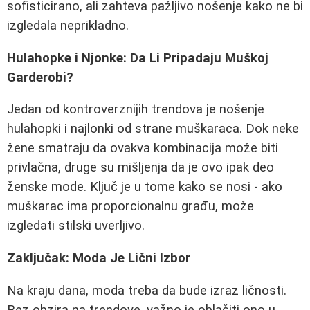
sofisticirano, ali zahteva pažljivo nošenje kako ne bi
izgledala neprikladno.
Hulahopke i Njonke: Da Li Pripadaju Muškoj
Garderobi?
Jedan od kontroverznijih trendova je nošenje
hulahopki i najlonki od strane muškaraca. Dok neke
žene smatraju da ovakva kombinacija može biti
privlačna, druge su mišljenja da je ovo ipak deo
ženske mode. Ključ je u tome kako se nosi - ako
muškarac ima proporcionalnu građu, može
izgledati stilski uverljivo.
Zaključak: Moda Je Lični Izbor
Na kraju dana, moda treba da bude izraz ličnosti.
Bez obzira na trendove, važno je oblačiti ono u