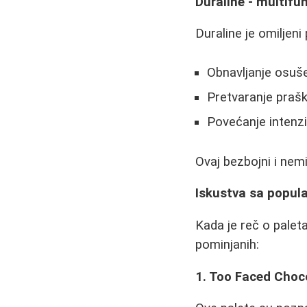
Duraline - multifu
Duraline je omiljen
Obnavljanje osuš
Pretvaranje prašk
Povećanje intenz
Ovaj bezbojni i nem
Iskustva sa popul
Kada je reč o palet
pominjanih:
1. Too Faced Choc