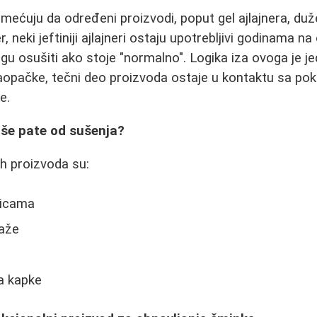
mećuju da određeni proizvodi, poput gel ajlajnera, duž
 neki jeftiniji ajlajneri ostaju upotrebljivi godinama na
ogu osušiti ako stoje "normalno". Logika iza ovoga je j
aopačke, tečni deo proizvoda ostaje u kontaktu sa po
e.
više pate od sušenja?
jih proizvoda su:
glicama
aže
a kapke