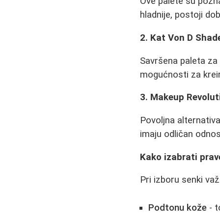
Ove palete su pozna
hladnije, postoji do
2. Kat Von D Shade
Savršena paleta za 
mogućnosti za kreira
3. Makeup Revolut
Povoljna alternativ
imaju odličan odnos 
Kako izabrati prav
Pri izboru senki važ
Podtonu kože
- t