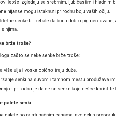
ovi lepše izgledaju sa srebrnim, ljubičastim i hladnim 
ne nijanse mogu istaknuti prirodnu boju vaših očiju.
litetne senke bi trebale da budu dobro pigmentovane, a
i s njima.
ke brže troše?
zloga zašto se neke senke brže troše:
a više ulja i voska obično traju duže.
držanje senki na suvom i tamnom mestu produžava im 
ćenja
- prirodno je da će se senke koje češće koristite b
ke palete senki
tne palete po pristupačnim cenama, evo nekih preporuk