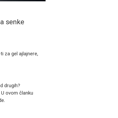
za senke
 za gel ajlajnere,
od drugih?
. U ovom članku
de.