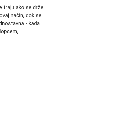
e traju ako se drže
 ovaj način, dok se
ednostavna - kada
klopcem,