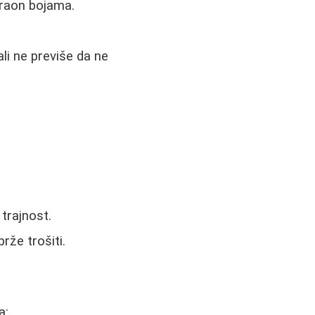
braon bojama.
li ne previše da ne
trajnost.
rže trošiti.
a: