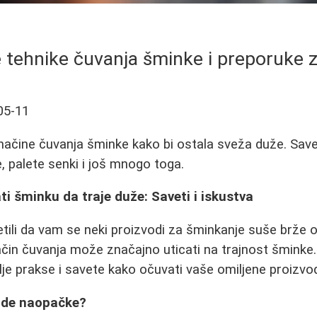
e tehnike čuvanja šminke i preporuke 
05-11
načine čuvanja šminke kako bi ostala sveža duže. Saveti
 palete senki i još mnogo toga.
ti šminku da traje duže: Saveti i iskustva
metili da vam se neki proizvodi za šminkanje suše brže 
ačin čuvanja može značajno uticati na trajnost šminke
lje prakse i savete kako očuvati vaše omiljene proizvo
vode naopačke?