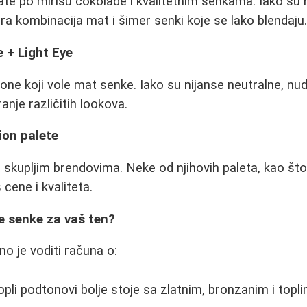
te po mirisu čokolade i kvalitetnim senkama. Iako su 
bra kombinacija mat i šimer senki koje se lako blendaju
 + Light Eye
one koji vole mat senke. Iako su nijanse neutralne, n
nje različitih lookova.
ion palete
a skupljim brendovima. Neke od njihovih paleta, kao što
cene i kvaliteta.
e senke za vaš ten?
no je voditi računa o:
opli podtonovi bolje stoje sa zlatnim, bronzanim i top