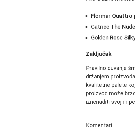
Flormar Quattro 
Catrice The Nud
Golden Rose Silk
Zaključak
Pravilno čuvanje šm
držanjem proizvoda 
kvalitetne palete k
proizvod može brzo i
iznenaditi svojim 
Komentari