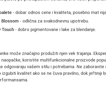
palete
- dobar odnos cene i kvaliteta, posebno mat nij
e Blossom
- odlična za svakodnevnu upotrebu.
y Touch
- dobro pigmentovane i lake za blendanje.
inke može značajno produžiti njen vek trajanja. Ekspe
naopačke, koristite multifunkcionalne proizvode poput 
oje odgovaraju vašem stilu i potrebama. Ne zaboravite d
zgubiti kvalitet ako se ne čuva pravilno, dok jeftiniji
performansama.