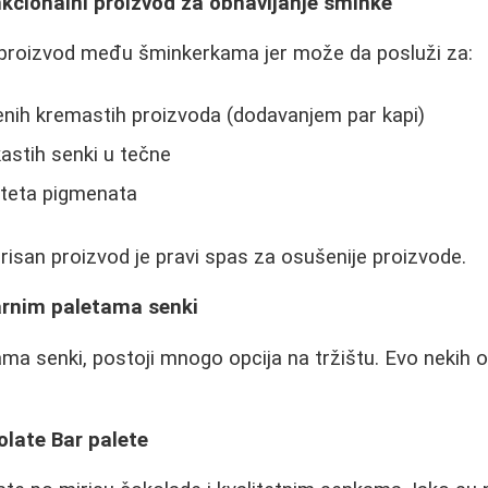
nkcionalni proizvod za obnavljanje šminke
i proizvod među šminkerkama jer može da posluži za:
enih kremastih proizvoda (dodavanjem par kapi)
astih senki u tečne
iteta pigmenata
irisan proizvod je pravi spas za osušenije proizvode.
arnim paletama senki
ama senki, postoji mnogo opcija na tržištu. Evo nekih 
olate Bar palete