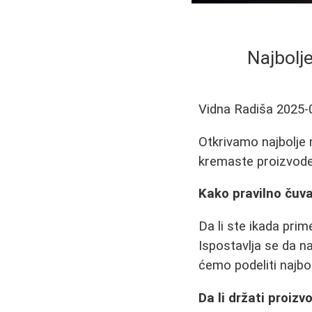
Najbolj
Vidna Radiša
2025-
Otkrivamo najbolje 
kremaste proizvode,
Kako pravilno čuva
Da li ste ikada pri
Ispostavlja se da n
ćemo podeliti najbo
Da li držati proiz