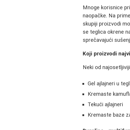
Mnoge korisnice pri
naopačke. Na primer,
skupiji proizvodi m
se teglica okrene n
sprečavajući sušenj
Koji proizvodi naj
Neki od najosetljivi
Gel ajlajneri u te
Kremaste kamufl
Tekući ajlajneri
Kremaste baze z