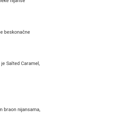
neke nijanse
.
ude beskonačne
 je Salted Caramel,
lim braon nijansama,