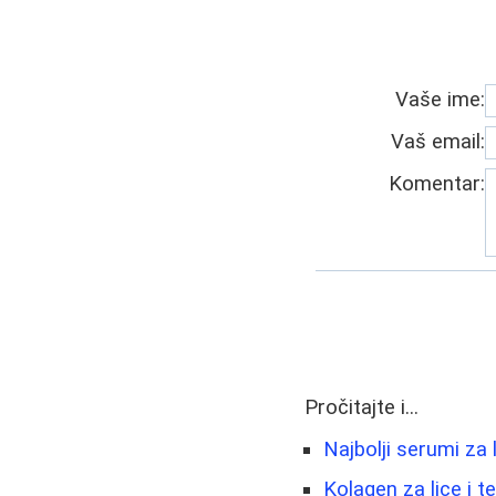
Vaše ime:
Vaš email:
Komentar:
Pročitajte i...
Najbolji serumi za 
Kolagen za lice i te