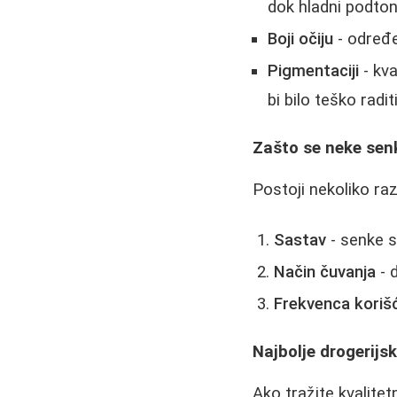
dok hladni podton
Boji očiju
- određe
Pigmentaciji
- kva
bi bilo teško radit
Zašto se neke sen
Postoji nekoliko ra
Sastav
- senke s
Način čuvanja
- 
Frekvenca koriš
Najbolje drogerijs
Ako tražite kvalite