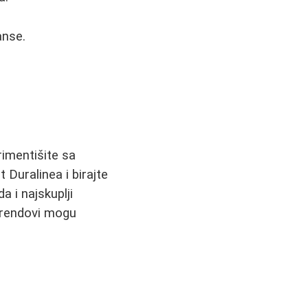
anse.
rimentišite sa
Duralinea i birajte
a i najskuplji
 brendovi mogu