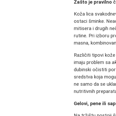
Zašto je pravilno
č
Koža lica svakodne
ostaci šminke. Ne
mitisera i drugih n
rutine. Pri izboru 
masna, kombinovana 
Različiti tipovi ko
imaju problem sa
a
dubinski očistiti p
sredstva koja mogu d
ne samo da se uklan
nutritivnih preparat
Gelovi, pene ili sa
Na tržištu postoji 