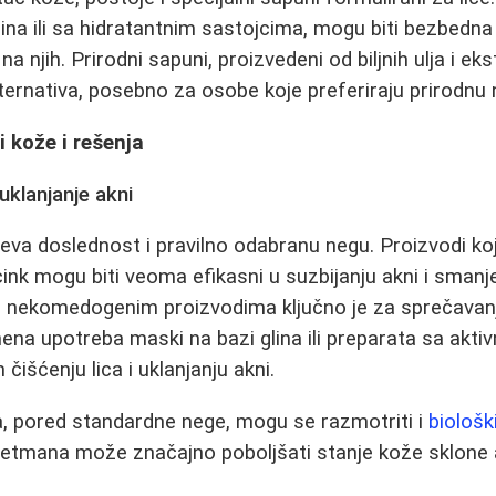
rina ili sa hidratantnim sastojcima, mogu biti bezbedna
a njih. Prirodni sapuni, proizvedeni od biljnih ulja i ek
lternativa, posebno za osobe koje preferiraju prirodnu 
i kože i rešenja
uklanjanje akni
va doslednost i pravilno odabranu negu. Proizvodi koji
 cink mogu biti veoma efikasni u suzbijanju akni i sman
m, nekomedogenim proizvodima ključno je za sprečavanje
na upotreba maski na bazi glina ili preparata sa akt
čišćenju lica i uklanjanju akni.
a, pored standardne nege, mogu se razmotriti i
biološk
tretmana može značajno poboljšati stanje kože sklone