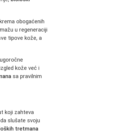
i krema obogaćenih
omažu u regeneraciji
ve tipove kože, a
dugoročne
zgled kože već i
tmana
sa pravilnim
ut koji zahteva
e da slušate svoju
loških tretmana