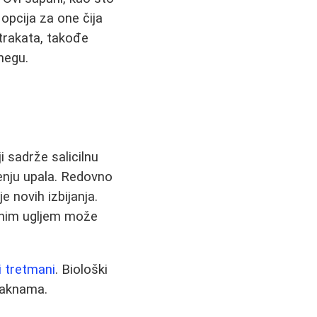
 opcija za one čija
strakata, takođe
negu.
 sadrže salicilnu
jenju upala. Redovno
 novih izbijanja.
ivnim ugljem može
i tretmani
. Biološki
 aknama.