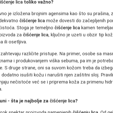
išćenje lica
toliko važno?
vno je izložena brojnim agensima kao što su prašina, 
adekvatno
čišćenje lica
može dovesti do začepljenih po
ečistoća. Stoga je temeljno
čišćenje lica
kamen temelja
proizvoda za
čišćenje lica
, ključno je uzeti u obzir tip kož
ili osetljiva.
že zahtevaju različite pristupe. Na primer, osobe sa 
knama
i produkovanjem viška sebuma, pa im je potreba
ore. S druge strane, oni sa suvom kožom treba da izbeg
odatno isušiti kožu i narušiti njen zaštitni sloj. Prav
jaju nečistoće već se i priprema koža za primenu hidr
a.
puni - šta je najbolje za
čišćenje lica
?
širok spektar proizvoda namenjenih
čišćenju lica
. Od ge