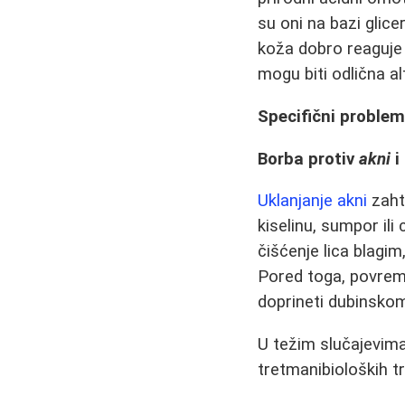
su oni na bazi glice
koža dobro reaguje n
mogu biti odlična a
Specifični problem
Borba protiv
akni
i
Uklanjanje akni
zahte
kiselinu, sumpor ili
čišćenje lica blagi
Pored toga, povreme
doprineti dubinskom 
U težim slučajevim
tretmanibioloških 