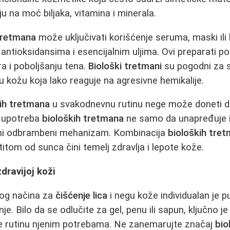
u na moć biljaka, vitamina i minerala.
tretmana
može uključivati korišćenje seruma, maski il
 antioksidansima i esencijalnim uljima. Ovi preparati p
a i poboljšanju tena.
Biološki tretmani
su pogodni za s
u kožu koja lako reaguje na agresivne hemikalije.
ih tretmana
u svakodnevnu rutinu nege može doneti 
a upotreba
bioloških tretmana
ne samo da unapređuje i
dni odbrambeni mehanizam. Kombinacija
bioloških tre
titom od sunca čini temelj zdravlja i lepote kože.
dravijoj koži
nog načina za
čišćenje lica
i negu kože individualan je p
anje. Bilo da se odlučite za gel, penu ili sapun, ključno j
te rutinu njenim potrebama. Ne zanemarujte značaj
bio