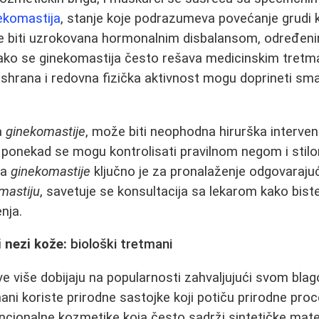
ekomastija
, stanje koje podrazumeva povećanje grudi
 biti uzrokovana hormonalnim disbalansom, određenim
Iako se ginekomastija često rešava medicinskim tretm
 ishrana i redovna fizička aktivnost mogu doprineti s
a
ginekomastije
, može biti neophodna hirurška interven
ponekad se mogu kontrolisati pravilnom negom i stil
ka
ginekomastije
ključno je za pronalaženje odgovaraju
mastiju
, savetuje se konsultacija sa lekarom kako biste
enja.
 nezi kože:
biološki tretmani
e više dobijaju na popularnosti zahvaljujući svom bla
mani koriste prirodne sastojke koji potiču prirodne pr
ncionalne kozmetike koja često sadrži sintetičke mate