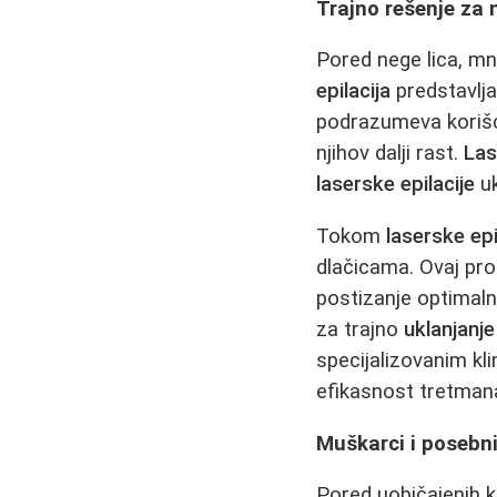
Trajno rešenje za 
Pored nege lica, m
epilacija
predstavlja
podrazumeva korišće
njihov dalji rast.
Las
laserske epilacije
uk
Tokom
laserske epi
dlačicama. Ovaj pro
postizanje optimaln
za trajno
uklanjanje
specijalizovanim kl
efikasnost tretman
Muškarci i posebni
Pored uobičajenih k