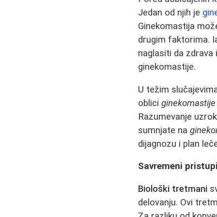
Jedan od njih je
gin
Ginekomastija može
drugim faktorima. 
naglasiti da zdrava
ginekomastije.
U težim slučajevim
oblici
ginekomastije
Razumevanje uzro
sumnjate na
gineko
dijagnozu i plan leč
Savremeni pristupi
Biološki tretmani
sv
delovanju. Ovi tret
Za razliku od konve