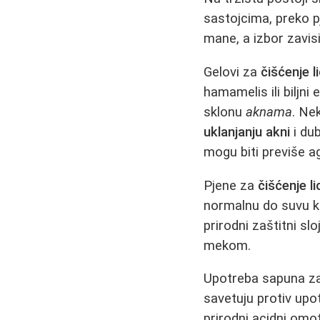
sastojcima, preko p
mane, a izbor zavisi
Gelovi za
čišćenje l
hamamelis ili biljn
sklonu
aknama
. Ne
uklanjanju akni
i du
mogu biti previše agr
Pjene za
čišćenje li
normalnu do suvu ko
prirodni zaštitni sl
mekom.
Upotreba sapuna z
savetuju protiv upo
prirodni acidni omot