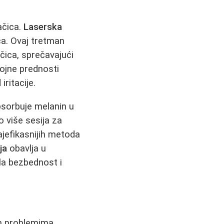
ačica.
Laserska
ca. Ovaj tretman
čica, sprečavajući
rojne prednosti
iritacije.
psorbuje melanin u
 više sesija za
jefikasnijih metoda
ja
obavlja u
la bezbednost i
im problemima.