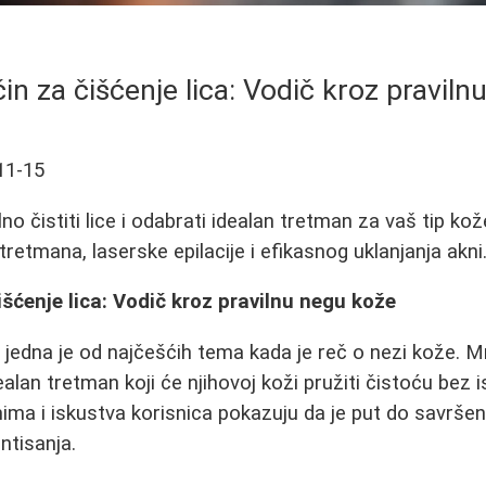
čin za čišćenje lica: Vodič kroz pravil
11-15
no čistiti lice i odabrati idealan tretman za vaš tip kož
tretmana, laserske epilacije i efikasnog uklanjanja akni
išćenje lica: Vodič kroz pravilnu negu kože
a
jedna je od najčešćih tema kada je reč o nezi kože.
lan tretman koji će njihovoj koži pružiti čistoću bez isuš
ma i iskustva korisnica pokazuju da je put do savrše
ntisanja.