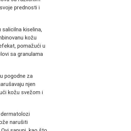
svoje prednosti i
alicilna kiselina,
kombinovanu kožu
g efekat, pomažući u
elovi sa granulama
su pogodne za
narušavaju njen
ajući kožu svežom i
 dermatolozi
ože narušiti
. Ovi sapuni, kao što