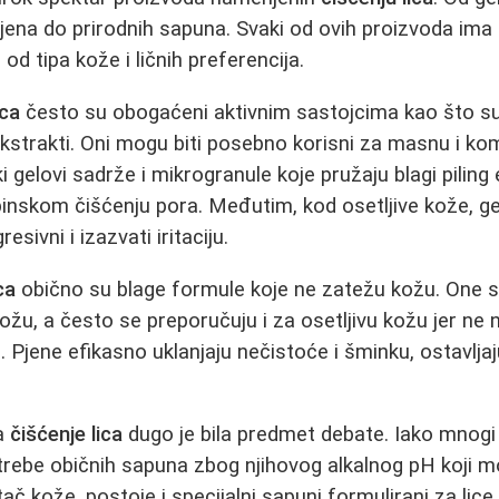
jena do prirodnih sapuna. Svaki od ovih proizvoda ima 
 od tipa kože i ličnih preferencija.
ica
često su obogaćeni aktivnim sastojcima kao što su s
i ekstrakti. Oni mogu biti posebno korisni za masnu i 
ki gelovi sadrže i mikrogranule koje pružaju blagi pilin
binskom čišćenju pora. Međutim, kod osetljive kože, g
esivni i izazvati iritaciju.
ca
obično su blage formule koje ne zatežu kožu. One 
žu, a često se preporučuju i za osetljivu kožu jer ne 
oj. Pjene efikasno uklanjaju nečistoće i šminku, ostavlj
a
čišćenje lica
dugo je bila predmet debate. Iako mnogi
trebe običnih sapuna zbog njihovog alkalnog pH koji m
ač kože, postoje i specijalni sapuni formulirani za lice