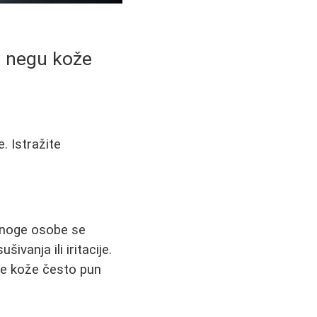
nu negu kože
e. Istražite
.
 Mnoge osobe se
ivanja ili iritacije.
ne kože često pun