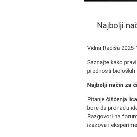
Najbolji na
Vidna Radiša
2025-
Saznajte kako pravil
prednosti bioloških 
Najbolji način za č
Pitanje
čišćenja lic
bore da pronađu idea
Razgovori na forumi
izazova i eksperime