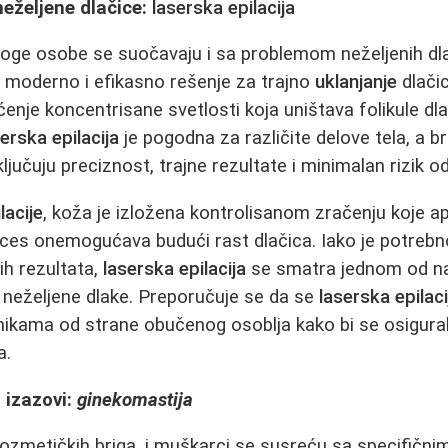
neželjene dlačice:
laserska epilacija
noge osobe se suočavaju i sa problemom neželjenih dl
 moderno i efikasno rešenje za trajno
uklanjanje
dlači
nje koncentrisane svetlosti koja uništava folikule dla
erska epilacija
je pogodna za različite delove tela, a b
ljučuju preciznost, trajne rezultate i minimalan rizik od 
lacije
, koža je izložena kontrolisanom zračenju koje a
ces onemogućava budući rast dlačica. Iako je potrebno
ih rezultata,
laserska epilacija
se smatra jednom od na
neželjene dlake. Preporučuje se da se
laserska epilaci
inikama od strane obučenog osoblja kako bi se osigura
a.
 izazovi:
ginekomastija
ozmetičkih briga, i muškarci se susreću sa specifičn