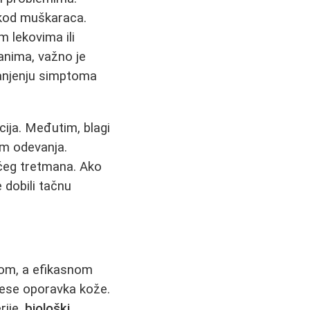
 kod muškaraca.
 lekovima ili
anima, važno je
manjenju simptoma
cija. Međutim, blagi
om odevanja.
ćeg tretmana. Ako
 dobili tačnu
gom, a efikasnom
ocese oporavka kože.
rije,
biološki