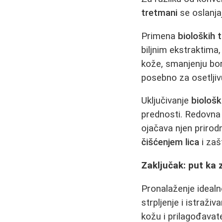
tretmani
se oslanjaj
Primena
bioloških 
biljnim ekstraktima,
kože, smanjenju bor
posebno za osetljiv
Uključivanje
biološk
prednosti. Redovn
ojačava njen priro
čišćenjem lica
i zaš
Zaključak: put ka z
Pronalaženje ideal
strpljenje i istraživ
kožu i prilagođava