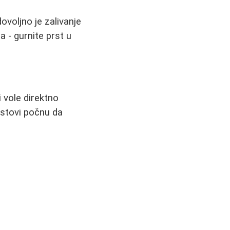
ovoljno je zalivanje
 - gurnite prst u
i vole direktno
listovi počnu da