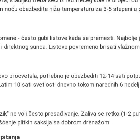
ta, stabljiku treba seći iznad trećeg kolena brojeći od
im noću obezbedite nižu temperaturu za 3-5 stepeni u
romene - često gubi listove kada se premesti. Najbolje j
i direktnog sunca. Listove povremeno brisati vlažno
ovo procvetala, potrebno je obezbediti 12-14 sati po
zatim 10 sati svetlosti dnevno tokom narednih 6 nedelj
zik" ne voli često presađivanje. Zaliva se retko (1-2 p
šćenje plitkih saksija sa dobrom drenažom.
 pitanja