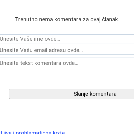
Trenutno nema komentara za ovaj članak.
Slanje komentara
tljive i problematične kože