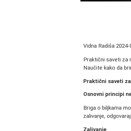
Vidna Radiša
2024-
Praktični saveti za
Naučite kako da bri
Praktični saveti z
Osnovni principi n
Briga o biljkama mo
zalivanje, odgovaraj
Zalivanje