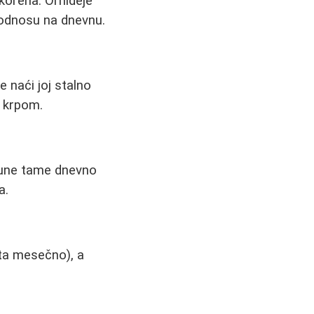
 korena. Orhideje
 odnosu na dnevnu.
e naći joj stalno
m krpom.
tpune tame dnevno
a.
uta mesečno), a