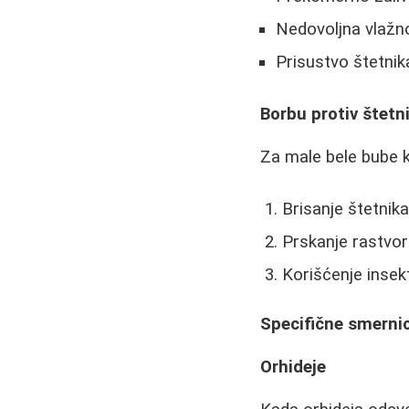
Nedovoljna vlažn
Prisustvo štetnik
Borbu protiv štetn
Za male bele bube k
Brisanje štetni
Prskanje rastvo
Korišćenje insek
Specifične smernic
Orhideje