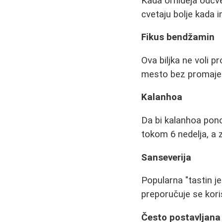
Kada orhideja odcve
cvetaju bolje kada 
Fikus bendžamin
Ova biljka ne voli p
mesto bez promaje 
Kalanhoa
Da bi kalanhoa pon
tokom 6 nedelja, a 
Sanseverija
Popularna "tastin je
preporučuje se kori
Često postavljana