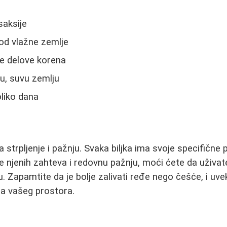
 saksije
 od vlažne zemlje
le delove korena
u, suvu zemlju
oliko dana
 strpljenje i pažnju. Svaka biljka ima svoje specifične p
njenih zahteva i redovnu pažnju, moći ćete da uživate
 Zapamtite da je bolje zalivati ređe nego češće, i uvek
ma vašeg prostora.