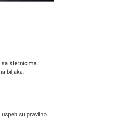
 sa štetnicima.
a biljaka.
a uspeh su pravilno