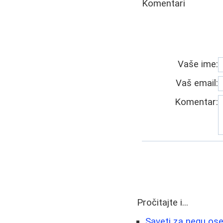
Komentari
Vaše ime:
Vaš email:
Komentar:
Pročitajte i...
Saveti za negu ose