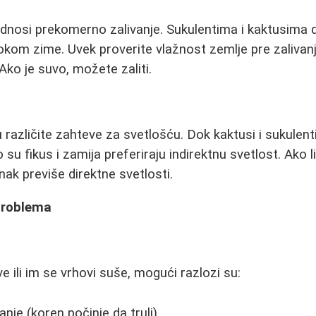
odnosi prekomerno zalivanje. Sukulentima i kaktusima d
kom zime. Uvek proverite vlažnost zemlje pre zalivanja
Ako je suvo, možete zaliti.
ju različite zahteve za svetlošću. Dok kaktusi i sukulent
o su fikus i zamija preferiraju indirektnu svetlost. Ako 
nak previše direktne svetlosti.
problema
ve ili im se vrhovi suše, mogući razlozi su:
nje (koren počinje da truli)