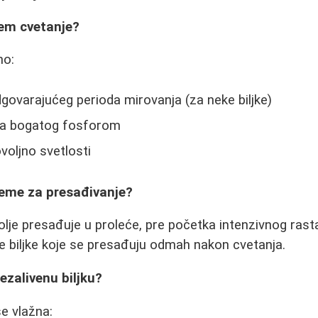
em cvetanje?
no:
ovarajućeg perioda mirovanja (za neke biljke)
va bogatog fosforom
oljno svetlosti
reme za presađivanje?
bolje presađuje u proleće, pre početka intenzivnog rast
ge biljke koje se presađuju odmah nakon cvetanja.
zalivenu biljku?
še vlažna: