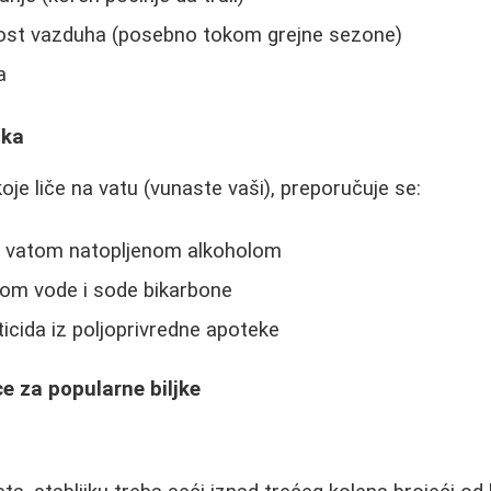
ost vazduha (posebno tokom grejne sezone)
a
ika
oje liče na vatu (vunaste vaši), preporučuje se:
ka vatom natopljenom alkoholom
rom vode i sode bikarbone
ticida iz poljoprivredne apoteke
e za popularne biljke