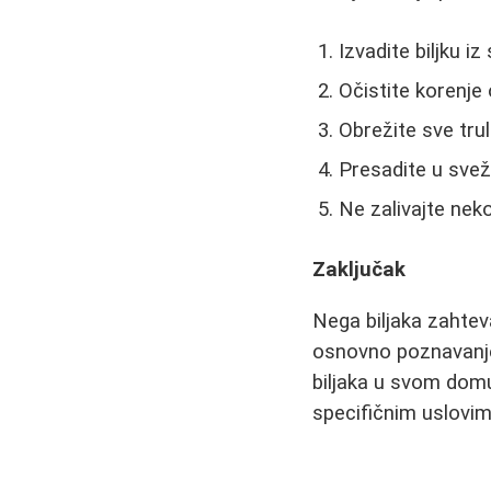
Izvadite biljku iz
Očistite korenje
Obrežite sve tru
Presadite u svež
Ne zalivajte nek
Zaključak
Nega biljaka zahteva
osnovno poznavanje 
biljaka u svom domu.
specifičnim uslovi