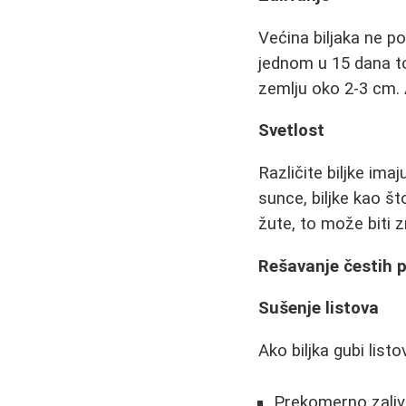
Većina biljaka ne p
jednom u 15 dana to
zemlju oko 2-3 cm. 
Svetlost
Različite biljke ima
sunce, biljke kao št
žute, to može biti z
Rešavanje čestih 
Sušenje listova
Ako biljka gubi listo
Prekomerno zaliva