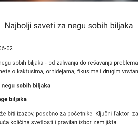
Najbolji saveti za negu sobih biljaka
06-02
 negu sobih biljaka - od zalivanja do rešavanja problema
nete o kaktusima, orhidejama, fikusima i drugim vrstam
a negu sobih biljaka
ege biljaka
že biti izazov, posebno za početnike. Ključni faktori z
uća količina svetlosti i pravilan izbor zemljišta.