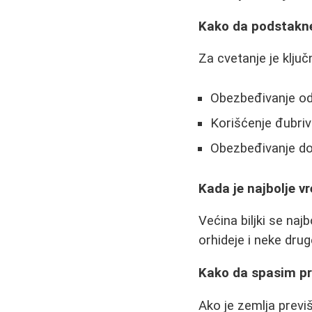
Kako da podstakn
Za cvetanje je ključ
Obezbeđivanje odg
Korišćenje đubri
Obezbeđivanje dov
Kada je najbolje v
Većina biljki se naj
orhideje i neke dru
Kako da spasim pre
Ako je zemlja previ