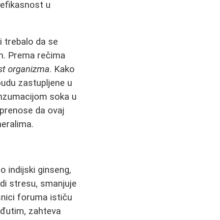
 efikasnost u
 trebalo da se
om. Prema rečima
st organizma
. Kako
budu zastupljene u
konzumacijom soka u
 prenose da ovaj
neralima.
o indijski ginseng,
di stresu, smanjuje
snici foruma ističu
đutim, zahteva