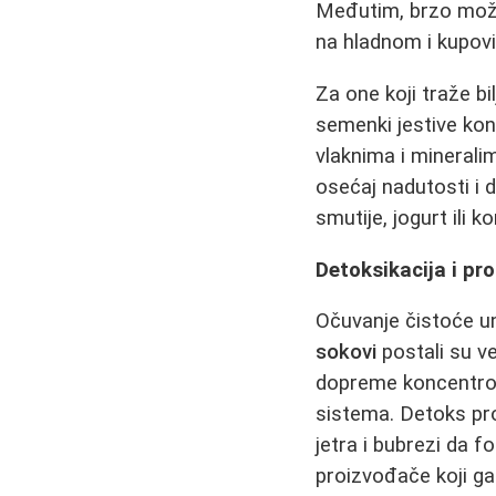
Međutim, brzo može 
na hladnom i kupov
Za one koji traže bil
semenki jestive kon
vlaknima i minerali
osećaj nadutosti i 
smutije, jogurt ili ko
Detoksikacija i pr
Očuvanje čistoće un
sokovi
postali su v
dopreme koncentrov
sistema. Detoks p
jetra i bubrezi da f
proizvođače koji ga