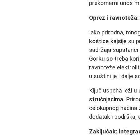
prekomerni unos mož
Oprez i ravnoteža:
Iako prirodna, mnog
koštice kajsije
su pr
sadržaja supstanci 
Gorku so
treba kori
ravnoteže elektroli
u suštini je i dalje
Ključ uspeha leži u
stručnjacima
. Prir
celokupnog načina ži
dodatak i podrška, 
Zaključak: Integra