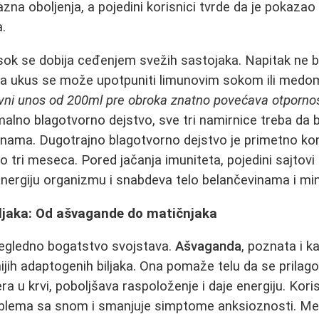
zna oboljenja, a pojedini korisnici tvrde da je pokazao
.
ok se dobija ceđenjem svežih sastojaka. Napitak ne bi
 a ukus se može upotpuniti limunovim sokom ili med
ni unos od 200ml pre obroka znatno povećava otporno
malno blagotvorno dejstvo, sve tri namirnice treba da 
ičinama. Dugotrajno blagotvorno dejstvo je primetno 
o tri meseca. Pored jačanja imuniteta, pojedini sajtovi
nergiju organizmu i snabdeva telo belančevinama i mi
iljaka: Od ašvagande do matičnjaka
pregledno bogatstvo svojstava.
Ašvaganda
, poznata i ka
ijih adaptogenih biljaka. Ona pomaže telu da se prilago
era u krvi, poboljšava raspoloženje i daje energiju. Kori
blema sa snom i smanjuje simptome anksioznosti. Me