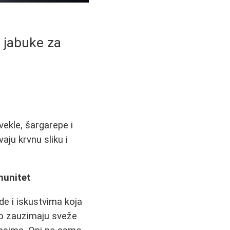
i jabuke za
vekle, šargarepe i
aju krvnu sliku i
imunitet
de i iskustvima koja
o zauzimaju sveže