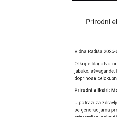
Prirodni e
Vidna Radiša
2026-
Otkrijte blagotvorn
jabuke, ašvagande, l
doprinose celokupn
Prirodni eliksiri: 
U potrazi za zdravlj
se generacijama pr