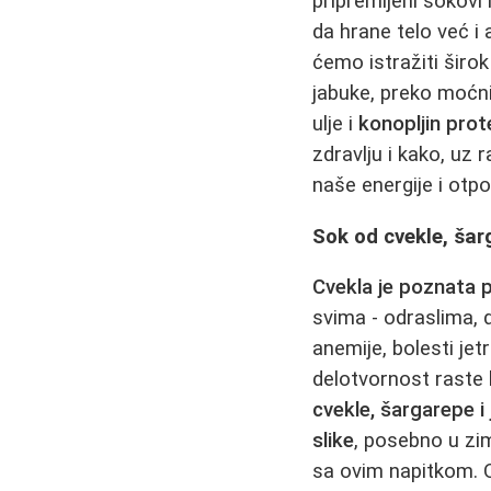
pripremljeni sokovi
da hrane telo već i
ćemo istražiti širo
jabuke, preko moćni
ulje i
konopljin prot
zdravlju i kako, uz
naše energije i otpo
Sok od cvekle, šar
Cvekla je poznata 
svima - odraslima, 
anemije, bolesti jet
delotvornost raste
cvekle, šargarepe i
slike
, posebno u zi
sa ovim napitkom. On