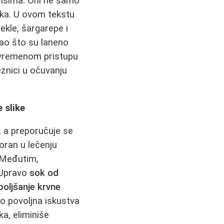
dansima. Oni ne samo
vka. U ovom tekstu
ekle, šargarepe i
kao što su laneno
avremenom pristupu
znici u očuvanju
 slike
, a preporučuje se
oran u lečenju
. Međutim,
 Upravo
sok od
boljšanje krvne
o povoljna iskustva
ka, eliminiše