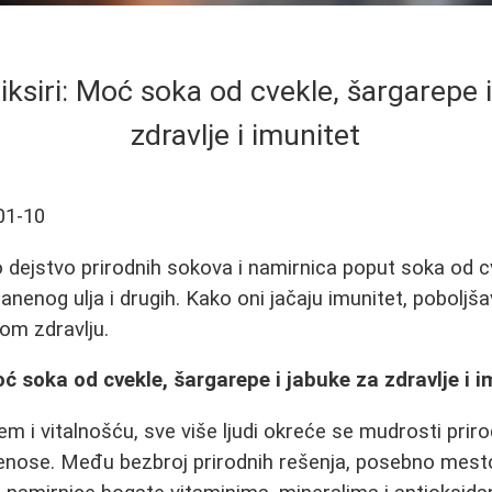
liksiri: Moć soka od cvekle, šargarepe 
zdravlje i imunitet
01-10
o dejstvo prirodnih sokova i namirnica poput soka od c
anenog ulja i drugih. Kako oni jačaju imunitet, poboljšav
om zdravlju.
Moć soka od cvekle, šargarepe i jabuke za zdravlje i 
em i vitalnošću, sve više ljudi okreće se mudrosti priro
enose. Među bezbroj prirodnih rešenja, posebno mest