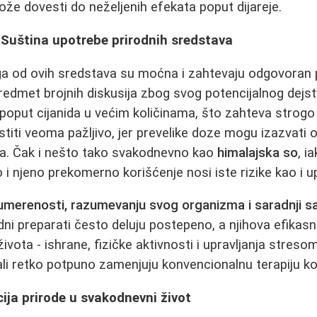
e dovesti do neželjenih efekata poput dijareje.
 Suština upotrebe prirodnih sredstava
a od ovih sredstava su moćna i zahtevaju odgovoran p
edmet brojnih diskusija zbog svog potencijalnog dejstv
poput cijanida u većim količinama, što zahteva strogo
stiti veoma pažljivo, jer prevelike doze mogu izazvati 
ta. Čak i nešto tako svakodnevno kao
himalajska so
, i
 so i njeno prekomerno korišćenje nosi iste rizike kao i 
umerenosti, razumevanju svog organizma i saradnji s
odni preparati često deluju postepeno, a njihova efikasn
vota - ishrane, fizičke aktivnosti i upravljanja stresom
ali retko potpuno zamenjuju konvencionalnu terapiju kod
cija prirode u svakodnevni život