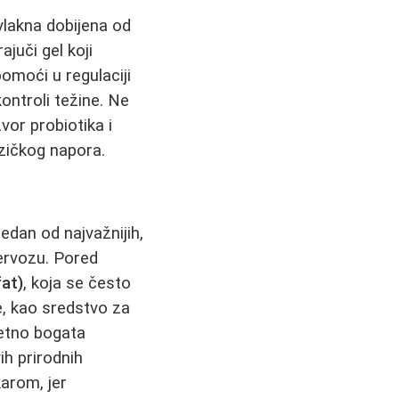
a vlakna dobijena od
juči gel koji
omoći u regulaciji
kontroli težine. Ne
izvor probiotika i
izičkog napora.
jedan od najvažnijih,
ervozu. Pored
at)
, koja se često
e, kao sredstvo za
zetno bogata
h prirodnih
karom, jer