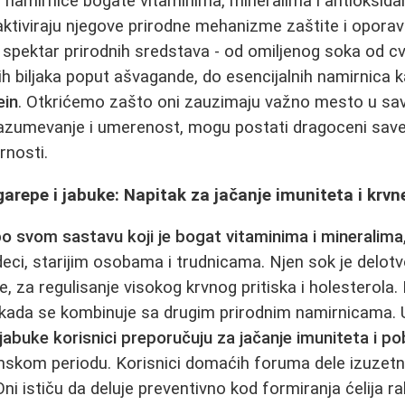
 i namirnice bogate vitaminima, mineralima i antioksi
 aktiviraju njegove prirodne mehanizme zaštite i opora
k spektar prirodnih sredstava - od omiljenog soka od cv
h biljaka poput ašvagande, do esencijalnih namirnica 
ein
. Otkrićemo zašto oni zauzimaju važno mesto u s
 razumevanje i umerenost, mogu postati dragoceni save
rnosti.
garepe i jabuke: Napitak za jačanje imuniteta i krvne
po svom sastavu koji je bogat vitaminima i mineralima
deci, starijim osobama i trudnicama. Njen sok je delotv
re, za regulisanje visokog krvnog pritiska i holesterola
 kada se kombinuje sa drugim prirodnim namirnicama.
 jabuke korisnici preporučuju za jačanje imuniteta i po
mskom periodu. Korisnici domaćih foruma dele izuzetn
i ističu da deluje preventivno kod formiranja ćelija ra