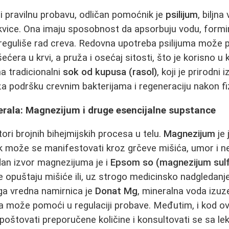
 i pravilnu probavu, odličan pomoćnik je
psilijum
, biljn
vice. Ona imaju sposobnost da apsorbuju vodu, formira
reguliše rad creva. Redovna upotreba psilijuma može p
šećera u krvi, a pruža i osećaj sitosti, što je korisno u 
na tradicionalni
sok od kupusa (rasol)
, koji je prirodni 
n za podršku crevnim bakterijama i regeneraciju nakon f
nerala: Magnezijum i druge esencijalne supstance
tori brojnih bihejmijskih procesa u telu.
Magnezijum
je 
k može se manifestovati kroz grčeve mišića, umor i n
dan izvor magnezijuma je i
Epsom so (magnezijum sulf
je opuštaju mišiće ili, uz strogo medicinsko nadgledanj
ga vredna namirnica je
Donat Mg
, mineralna voda izu
 može pomoći u regulaciji probave. Međutim, i kod ovi
poštovati preporučene količine i konsultovati se sa le