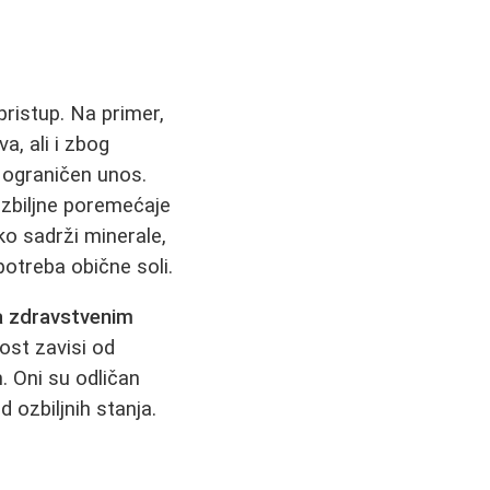
ristup. Na primer,
a, ali i zbog
 ograničen unos.
ozbiljne poremećaje
ako sadrži minerale,
upotreba obične soli.
a zdravstvenim
ost zavisi od
. Oni su odličan
 ozbiljnih stanja.