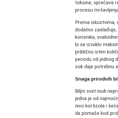
toksine, sprečava ra
procesu mršavljenja
Prema iskustvima, s
dodatno zaslađuje,
korisnika,
svakodnev
bi se izvuklo maksi
približno istim kol
periodu od jednog d
sok daje potrebnu e
Snaga prirodnih b
Biljni svet nudi ne
jedna je od najmoćn
nivo kortizola i šeć
da pomaže kod pro