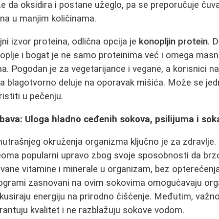
da oksidira i postane užeglo, pa se preporučuje čuva
ina u manjim količinama.
jni izvor proteina, odlična opcija je
konopljin protein
. 
oplje i bogat je ne samo proteinima već i omega masn
ma. Pogodan je za vegetarijance i vegane, a korisnici n
da blagotvorno deluje na oporavak mišića. Može se je
ristiti u pečenju.
obava: Uloga hladno ceđenih sokova, psilijuma i so
utrašnjeg okruženja organizma ključno je za zdravlje.
eoma popularni upravo zbog svoje sposobnosti da brzo
ane vitamine i minerale u organizam, bez opterećenj
rogrami zasnovani na ovim sokovima omogućavaju org
okusiraju energiju na prirodno čišćenje. Međutim, važno
rantuju kvalitet i ne razblažuju sokove vodom.