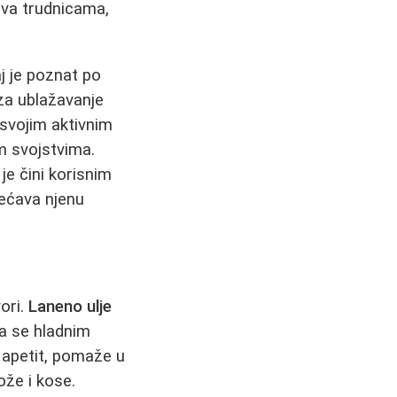
iva trudnicama,
j je poznat po
za ublažavanje
 svojim aktivnim
m svojstvima.
je čini korisnim
ećava njenu
vori.
Laneno ulje
ja se hladnim
a apetit, pomaže u
kože i kose.