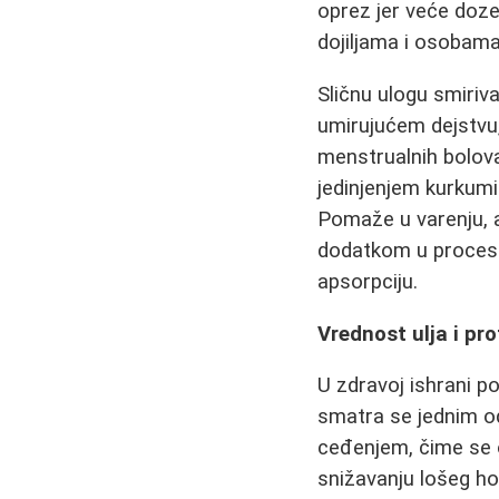
oprez jer veće doze
dojiljama i osobam
Sličnu ulogu smiriv
umirujućem dejstvu,
menstrualnih bolova
jedinjenjem kurkumi
Pomaže u varenju, a
dodatkom u procesu
apsorpciju.
Vrednost ulja i pro
U zdravoj ishrani po
smatra se jednim od
ceđenjem, čime se o
snižavanju lošeg hole