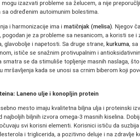
 mogu izazvati probleme sa želucem, a nije preporučlj
a sa određenim autoimunim bolestima.
anja i harmonizacije ima i
matičnjak (melisa)
. Njegov ča
 pogodan je za probleme sa nesanicom, a koristi se i 
, glavobolje i napetosti. Sa druge strane,
kurkuma
, sa
nom, ističe se snažnim protivupalnim i antioksidativni
 smatra se da stimuliše topljenje masnih naslaga, što 
 mršavljenja kada se unosi sa crnim biberom koji pov
teina: Laneno ulje i konopljin protein
sebno mesto imaju kvalitetna biljna ulja i proteinski iz
 najboljih biljnih izvora omega-3 masnih kiselina. Dobi
čuvaju svi korisni elementi. Korisnici ističu da suzbij
sterola i triglicerida, a pozitivno deluje i na zdravlje 