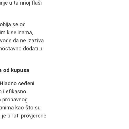
nje u tamnoj flaši
Dobija se od
im kiselinama,
avode da ne izaziva
dnostavno dodati u
ka od kupusa
Hladno ceđeni
 i efikasno
a probavnog
anima kao što su
 je birati provjerene