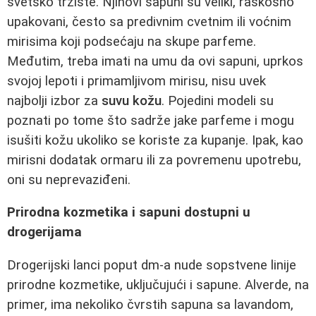
svetsko tržište. Njihovi sapuni su veliki, raskošno
upakovani, često sa predivnim cvetnim ili voćnim
mirisima koji podsećaju na skupe parfeme.
Međutim, treba imati na umu da ovi sapuni, uprkos
svojoj lepoti i primamljivom mirisu, nisu uvek
najbolji izbor za
suvu kožu
. Pojedini modeli su
poznati po tome što sadrže jake parfeme i mogu
isušiti kožu ukoliko se koriste za kupanje. Ipak, kao
mirisni dodatak ormaru ili za povremenu upotrebu,
oni su neprevaziđeni.
Prirodna kozmetika i sapuni dostupni u
drogerijama
Drogerijski lanci poput dm-a nude sopstvene linije
prirodne kozmetike, uključujući i sapune. Alverde, na
primer, ima nekoliko čvrstih sapuna sa lavandom,