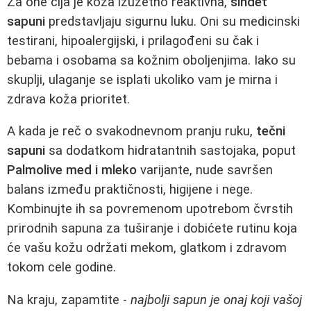
Za one čija je koža izuzetno reaktivna,
sindet
sapuni
predstavljaju sigurnu luku. Oni su medicinski
testirani, hipoalergijski, i prilagođeni su čak i
bebama i osobama sa kožnim oboljenjima. Iako su
skuplji, ulaganje se isplati ukoliko vam je mirna i
zdrava koža prioritet.
A kada je reč o svakodnevnom pranju ruku,
tečni
sapuni
sa dodatkom hidratantnih sastojaka, poput
Palmolive med i mleko
varijante, nude savršen
balans između praktičnosti, higijene i nege.
Kombinujte ih sa povremenom upotrebom čvrstih
prirodnih sapuna za tuširanje i dobićete rutinu koja
će vašu kožu održati mekom, glatkom i zdravom
tokom cele godine.
Na kraju, zapamtite -
najbolji sapun je onaj koji vašoj