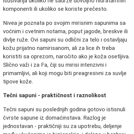
isušivanja ukoliko ne sadrže dovoljno hidratantnih
komponenti ili ukoliko se koriste prečesto.
Nivea je poznata po svojim mirisnim sapunima sa
voćnim i cvetnim notama, poput jagode, breskve ili
divlje ruže. Ovi sapuni su odlični za telo i ostavljaju
kožu prijatno namirisanom, ali za lice ih treba
koristiti sa oprezom, naročito ako je koža osetljiva.
Slično važi i za Fa, čiji su mirisi intenzivni i
primamljivi, ali koji mogu biti preagresivni za suvlje
tipove kože.
Tečni sapuni - praktičnost i raznolikost
Tečni sapuni su poslednjih godina gotovo istisnuli
čvrste sapune iz domaćinstava. Razlog je
jednostavan - praktičniji su za upotrebu, deljenje