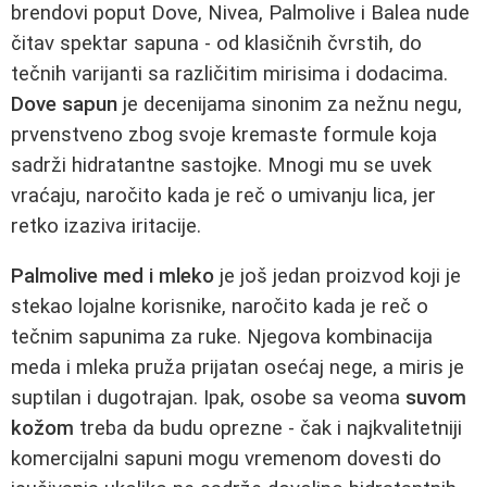
brendovi poput Dove, Nivea, Palmolive i Balea nude
čitav spektar sapuna - od klasičnih čvrstih, do
tečnih varijanti sa različitim mirisima i dodacima.
Dove sapun
je decenijama sinonim za nežnu negu,
prvenstveno zbog svoje kremaste formule koja
sadrži hidratantne sastojke. Mnogi mu se uvek
vraćaju, naročito kada je reč o umivanju lica, jer
retko izaziva iritacije.
Palmolive med i mleko
je još jedan proizvod koji je
stekao lojalne korisnike, naročito kada je reč o
tečnim sapunima za ruke. Njegova kombinacija
meda i mleka pruža prijatan osećaj nege, a miris je
suptilan i dugotrajan. Ipak, osobe sa veoma
suvom
kožom
treba da budu oprezne - čak i najkvalitetniji
komercijalni sapuni mogu vremenom dovesti do