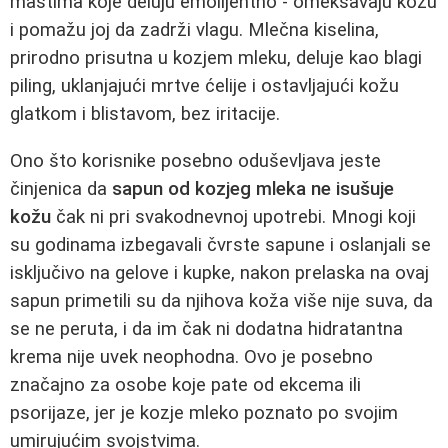
mastima koje deluju emolijentno - omekšavaju kožu
i pomažu joj da zadrži vlagu. Mlečna kiselina,
prirodno prisutna u kozjem mleku, deluje kao blagi
piling, uklanjajući mrtve ćelije i ostavljajući kožu
glatkom i blistavom, bez iritacije.
Ono što korisnike posebno oduševljava jeste
činjenica da
sapun od kozjeg mleka ne isušuje
kožu
čak ni pri svakodnevnoj upotrebi. Mnogi koji
su godinama izbegavali čvrste sapune i oslanjali se
isključivo na gelove i kupke, nakon prelaska na ovaj
sapun primetili su da njihova koža više nije suva, da
se ne peruta, i da im čak ni dodatna hidratantna
krema nije uvek neophodna. Ovo je posebno
značajno za osobe koje pate od ekcema ili
psorijaze, jer je kozje mleko poznato po svojim
umirujućim svojstvima.