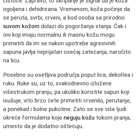
čistoće. Zapravo, to škripanje je signal da je koža
ogoljena i dehidrirana. Vremenom, koža počinje da
se peruta, svrbi, crveni, a kod osoba sa prirodno
suvom kožom
dolazi do pogoršanja stanja. Čak i
oni koji imaju normalnu ili masnu kožu mogu
primetiti da im se nakon upotrebe agresivnih
sapuna javlja neprijatan osećaj zatezanja, naročito
na licu.
Posebno su osetljiva područja poput lica, dekoltea i
ruku. Ruke su, uz to, svakodnevno izložene
višestrukom pranju, pa ukoliko koristite sapun koji
isušuje, vrlo brzo ćete primetiti crvenilo, perutanje,
a ponekad i bolne pukotine. Zato se sve više ljudi
okreće formulama koje
neguju kožu
tokom pranja,
umesto da je dodatno oštećuju.