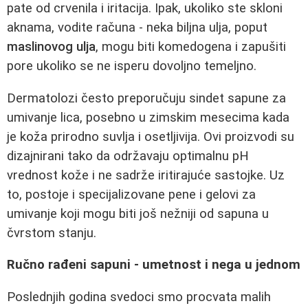
pate od crvenila i iritacija. Ipak, ukoliko ste skloni
aknama, vodite računa - neka biljna ulja, poput
maslinovog ulja
, mogu biti komedogena i zapušiti
pore ukoliko se ne isperu dovoljno temeljno.
Dermatolozi često preporučuju sindet sapune za
umivanje lica, posebno u zimskim mesecima kada
je koža prirodno suvlja i osetljivija. Ovi proizvodi su
dizajnirani tako da održavaju optimalnu pH
vrednost kože i ne sadrže iritirajuće sastojke. Uz
to, postoje i specijalizovane pene i gelovi za
umivanje koji mogu biti još nežniji od sapuna u
čvrstom stanju.
Ručno rađeni sapuni - umetnost i nega u jednom
Poslednjih godina svedoci smo procvata malih