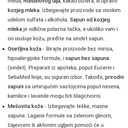
meda,
maslinovog ulja
, kakao butera, ili upravo
kozjeg mleka
. Izbegavajte proizvode sa visokim
udelom sulfata i alkohola.
Sapun od kozjeg
mleka
je odlična polazna tačka, a ukoliko vam i
on isušuje kožu, pređite na sindet sapun.
Osetljiva koža
- Birajte proizvode bez mirisa,
hipoalergijske formule, i
sapun bez sapuna
(sindet). Preparati iz apoteka, poput Eucerin i
SebaMed linije, su siguran izbor. Takođe,
prirodni
sapuni
sa umirujućim sastojcima poput nevena,
kamilice i lavande mogu biti blagotvorni.
Mešovita koža
- Izbegavajte teške, masne
sapune. Lagane formule sa zelenom glinom,
čajevcem ili aktivnim ugljem pomoći će u