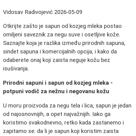
Vidosav Radivojević
2026-05-09
Otkrijte zašto je sapun od kozjeg mleka postao
omiljeni saveznik za negu suve i osetljive kože.
Saznajte koja je razlika između prirodnih sapuna,
sindet sapuna i komercijalnih opcija, i kako da
odaberete onaj koji zaista neguje kožu bez
isušivanja.
Prirodni sapuni i sapun od kozjeg mleka -
potpuni vodič za nežnu i negovanu kožu
U moru proizvoda za negu tela i lica, sapun je jedan
od najosnovnijih, a opet najvažnijih. Iako ga
koristimo svakodnevno, retko kada zastanemo i
zapitamo se: da li je sapun koji koristim zaista