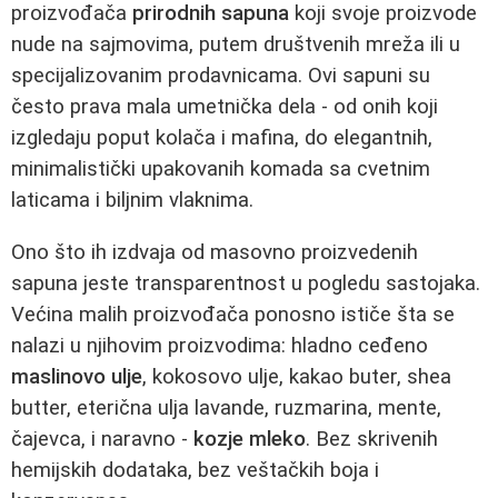
proizvođača
prirodnih sapuna
koji svoje proizvode
nude na sajmovima, putem društvenih mreža ili u
specijalizovanim prodavnicama. Ovi sapuni su
često prava mala umetnička dela - od onih koji
izgledaju poput kolača i mafina, do elegantnih,
minimalistički upakovanih komada sa cvetnim
laticama i biljnim vlaknima.
Ono što ih izdvaja od masovno proizvedenih
sapuna jeste transparentnost u pogledu sastojaka.
Većina malih proizvođača ponosno ističe šta se
nalazi u njihovim proizvodima: hladno ceđeno
maslinovo ulje
, kokosovo ulje, kakao buter, shea
butter, eterična ulja lavande, ruzmarina, mente,
čajevca, i naravno -
kozje mleko
. Bez skrivenih
hemijskih dodataka, bez veštačkih boja i