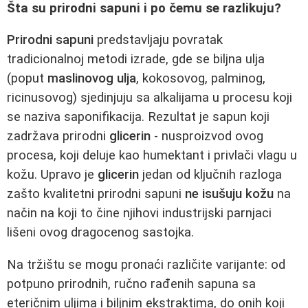
Šta su prirodni sapuni i po čemu se razlikuju?
Prirodni sapuni
predstavljaju povratak
tradicionalnoj metodi izrade, gde se biljna ulja
(poput
maslinovog ulja
, kokosovog, palminog,
ricinusovog) sjedinjuju sa alkalijama u procesu koji
se naziva saponifikacija. Rezultat je sapun koji
zadržava prirodni
glicerin
- nusproizvod ovog
procesa, koji deluje kao humektant i privlači vlagu u
kožu. Upravo je
glicerin
jedan od ključnih razloga
zašto kvalitetni prirodni sapuni
ne isušuju kožu
na
način na koji to čine njihovi industrijski parnjaci
lišeni ovog dragocenog sastojka.
Na tržištu se mogu pronaći različite varijante: od
potpuno prirodnih, ručno rađenih sapuna sa
eteričnim uljima i biljnim ekstraktima, do onih koji