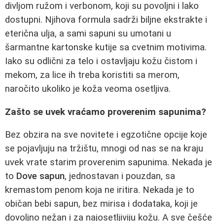
divljom ružom i verbonom, koji su povoljni i lako
dostupni. Njihova formula sadrži biljne ekstrakte i
eterična ulja, a sami sapuni su umotani u
šarmantne kartonske kutije sa cvetnim motivima.
Iako su odlični za telo i ostavljaju kožu čistom i
mekom, za lice ih treba koristiti sa merom,
naročito ukoliko je koža veoma osetljiva.
Zašto se uvek vraćamo proverenim sapunima?
Bez obzira na sve novitete i egzotične opcije koje
se pojavljuju na tržištu, mnogi od nas se na kraju
uvek vrate starim proverenim sapunima. Nekada je
to
Dove sapun
, jednostavan i pouzdan, sa
kremastom penom koja ne iritira. Nekada je to
običan bebi sapun, bez mirisa i dodataka, koji je
dovoljno nežan i za najosetljiviju kožu. A sve češće