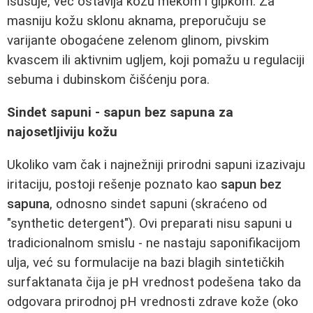
isušuje, već ostavlja kožu mekom i gipkom. Za
masniju kožu sklonu aknama, preporučuju se
varijante obogaćene zelenom glinom, pivskim
kvascem ili aktivnim ugljem, koji pomažu u regulaciji
sebuma i dubinskom čišćenju pora.
Sindet sapuni - sapun bez sapuna za
najosetljiviju kožu
Ukoliko vam čak i najnežniji prirodni sapuni izazivaju
iritaciju, postoji rešenje poznato kao
sapun bez
sapuna
, odnosno sindet sapuni (skraćeno od
"synthetic detergent"). Ovi preparati nisu sapuni u
tradicionalnom smislu - ne nastaju saponifikacijom
ulja, već su formulacije na bazi blagih sintetičkih
surfaktanata čija je pH vrednost podešena tako da
odgovara prirodnoj pH vrednosti zdrave kože (oko