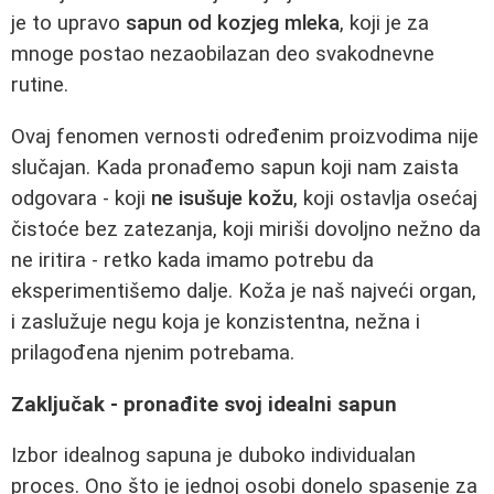
je to upravo
sapun od kozjeg mleka
, koji je za
mnoge postao nezaobilazan deo svakodnevne
rutine.
Ovaj fenomen vernosti određenim proizvodima nije
slučajan. Kada pronađemo sapun koji nam zaista
odgovara - koji
ne isušuje kožu
, koji ostavlja osećaj
čistoće bez zatezanja, koji miriši dovoljno nežno da
ne iritira - retko kada imamo potrebu da
eksperimentišemo dalje. Koža je naš najveći organ,
i zaslužuje negu koja je konzistentna, nežna i
prilagođena njenim potrebama.
Zaključak - pronađite svoj idealni sapun
Izbor idealnog sapuna je duboko individualan
proces. Ono što je jednoj osobi donelo spasenje za