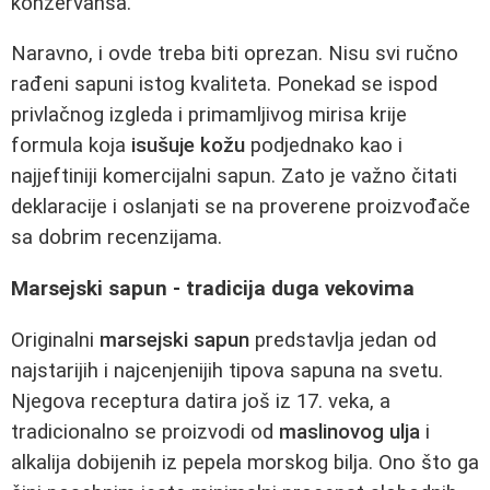
konzervansa.
Naravno, i ovde treba biti oprezan. Nisu svi ručno
rađeni sapuni istog kvaliteta. Ponekad se ispod
privlačnog izgleda i primamljivog mirisa krije
formula koja
isušuje kožu
podjednako kao i
najjeftiniji komercijalni sapun. Zato je važno čitati
deklaracije i oslanjati se na proverene proizvođače
sa dobrim recenzijama.
Marsejski sapun - tradicija duga vekovima
Originalni
marsejski sapun
predstavlja jedan od
najstarijih i najcenjenijih tipova sapuna na svetu.
Njegova receptura datira još iz 17. veka, a
tradicionalno se proizvodi od
maslinovog ulja
i
alkalija dobijenih iz pepela morskog bilja. Ono što ga