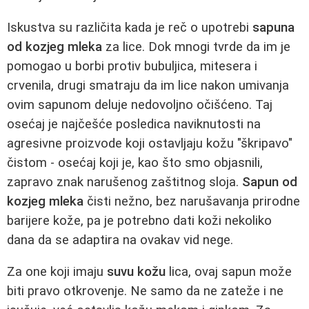
Iskustva su različita kada je reč o upotrebi
sapuna
od kozjeg mleka
za lice. Dok mnogi tvrde da im je
pomogao u borbi protiv bubuljica, mitesera i
crvenila, drugi smatraju da im lice nakon umivanja
ovim sapunom deluje nedovoljno očišćeno. Taj
osećaj je najčešće posledica naviknutosti na
agresivne proizvode koji ostavljaju kožu "škripavo"
čistom - osećaj koji je, kao što smo objasnili,
zapravo znak narušenog zaštitnog sloja.
Sapun od
kozjeg mleka
čisti nežno, bez narušavanja prirodne
barijere kože, pa je potrebno dati koži nekoliko
dana da se adaptira na ovakav vid nege.
Za one koji imaju
suvu kožu
lica, ovaj sapun može
biti pravo otkrovenje. Ne samo da ne zateže i ne