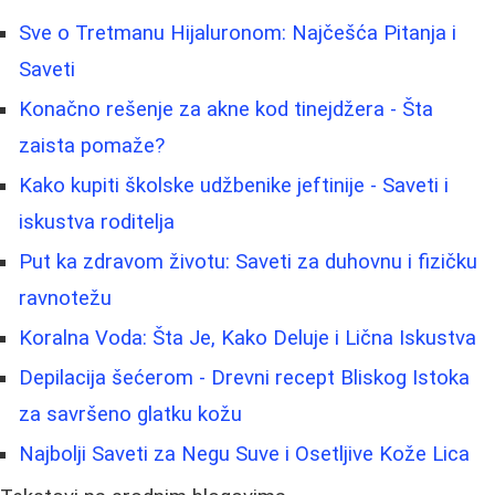
Sve o Tretmanu Hijaluronom: Najčešća Pitanja i
Saveti
Konačno rešenje za akne kod tinejdžera - Šta
zaista pomaže?
Kako kupiti školske udžbenike jeftinije - Saveti i
iskustva roditelja
Put ka zdravom životu: Saveti za duhovnu i fizičku
ravnotežu
Koralna Voda: Šta Je, Kako Deluje i Lična Iskustva
Depilacija šećerom - Drevni recept Bliskog Istoka
za savršeno glatku kožu
Najbolji Saveti za Negu Suve i Osetljive Kože Lica