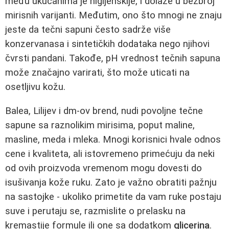
među ukućanima je higijenskije, i dolaze u bezbroj
mirisnih varijanti. Međutim, ono što mnogi ne znaju
jeste da tečni sapuni često sadrže više
konzervanasa i sintetičkih dodataka nego njihovi
čvrsti pandani. Takođe, pH vrednost tečnih sapuna
može značajno varirati, što može uticati na
osetljivu kožu.
Balea, Lilijev i dm-ov brend, nudi povoljne tečne
sapune sa raznolikim mirisima, poput maline,
masline, meda i mleka. Mnogi korisnici hvale odnos
cene i kvaliteta, ali istovremeno primećuju da neki
od ovih proizvoda vremenom mogu dovesti do
isušivanja kože ruku. Zato je važno obratiti pažnju
na sastojke - ukoliko primetite da vam ruke postaju
suve i perutaju se, razmislite o prelasku na
kremastije formule ili one sa dodatkom
glicerina
.