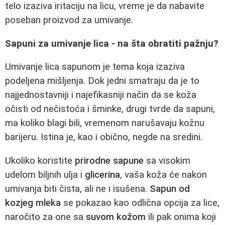
telo izaziva iritaciju na licu, vreme je da nabavite
poseban proizvod za umivanje.
Sapuni za umivanje lica - na šta obratiti pažnju?
Umivanje lica sapunom je tema koja izaziva
podeljena mišljenja. Dok jedni smatraju da je to
najjednostavniji i najefikasniji način da se koža
očisti od nečistoća i šminke, drugi tvrde da sapuni,
ma koliko blagi bili, vremenom narušavaju kožnu
barijeru. Istina je, kao i obično, negde na sredini.
Ukoliko koristite
prirodne sapune
sa visokim
udelom biljnih ulja i
glicerina
, vaša koža će nakon
umivanja biti čista, ali ne i isušena.
Sapun od
kozjeg mleka
se pokazao kao odlična opcija za lice,
naročito za one sa
suvom kožom
ili pak onima koji