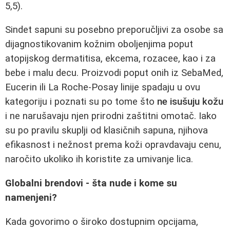
5,5).
Sindet sapuni su posebno preporučljivi za osobe sa
dijagnostikovanim kožnim oboljenjima poput
atopijskog dermatitisa, ekcema, rozacee, kao i za
bebe i malu decu. Proizvodi poput onih iz SebaMed,
Eucerin ili La Roche-Posay linije spadaju u ovu
kategoriju i poznati su po tome što
ne isušuju kožu
i ne narušavaju njen prirodni zaštitni omotač. Iako
su po pravilu skuplji od klasičnih sapuna, njihova
efikasnost i nežnost prema koži opravdavaju cenu,
naročito ukoliko ih koristite za umivanje lica.
Globalni brendovi - šta nude i kome su
namenjeni?
Kada govorimo o široko dostupnim opcijama,