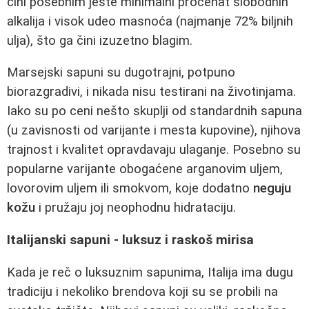
čini posebnim jeste minimalni procenat slobodnih
alkalija i visok udeo masnoća (najmanje 72% biljnih
ulja), što ga čini izuzetno blagim.
Marsejski sapuni su dugotrajni, potpuno
biorazgradivi, i nikada nisu testirani na životinjama.
Iako su po ceni nešto skuplji od standardnih sapuna
(u zavisnosti od varijante i mesta kupovine), njihova
trajnost i kvalitet opravdavaju ulaganje. Posebno su
popularne varijante obogaćene arganovim uljem,
lovorovim uljem ili smokvom, koje dodatno
neguju
kožu
i pružaju joj neophodnu hidrataciju.
Italijanski sapuni - luksuz i raskoš mirisa
Kada je reč o luksuznim sapunima, Italija ima dugu
tradiciju i nekoliko brendova koji su se probili na