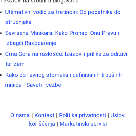
Tekstovi na srodnim blogovima
Ultimativni vodič za tretinoin: Od početnika do
stručnjaka
Savršena Maskara: Kako Pronaći Onu Pravu i
Izbegći Razоčarenje
Crna Gora na raskršću: Izazovi i prilike za održivi
turizam
Kako do ravnog stomaka i definisanih trbušnih
mišića - Saveti i vežbe
O nama
|
Kontakt
|
Politika privatnosti
|
Uslovi
korišćenja
|
Marketinški servisi