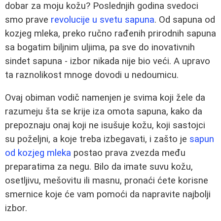
dobar za moju kožu? Poslednjih godina svedoci
smo prave
revolucije u svetu sapuna
. Od sapuna od
kozjeg mleka, preko ručno rađenih prirodnih sapuna
sa bogatim biljnim uljima, pa sve do inovativnih
sindet sapuna - izbor nikada nije bio veći. A upravo
ta raznolikost mnoge dovodi u nedoumicu.
Ovaj obiman vodič namenjen je svima koji žele da
razumeju šta se krije iza omota sapuna, kako da
prepoznaju onaj koji ne isušuje kožu, koji sastojci
su poželjni, a koje treba izbegavati, i zašto je
sapun
od kozjeg mleka
postao prava zvezda među
preparatima za negu. Bilo da imate suvu kožu,
osetljivu, mešovitu ili masnu, pronaći ćete korisne
smernice koje će vam pomoći da napravite najbolji
izbor.