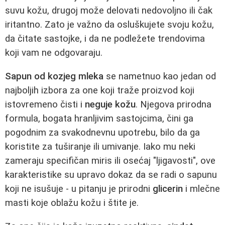
suvu kožu, drugoj može delovati nedovoljno ili čak
iritantno. Zato je važno da osluškujete svoju kožu,
da čitate sastojke, i da ne podležete trendovima
koji vam ne odgovaraju.
Sapun od kozjeg mleka
se nametnuo kao jedan od
najboljih izbora za one koji traže proizvod koji
istovremeno čisti i
neguje kožu
. Njegova prirodna
formula, bogata hranljivim sastojcima, čini ga
pogodnim za svakodnevnu upotrebu, bilo da ga
koristite za tuširanje ili umivanje. Iako mu neki
zameraju specifičan miris ili osećaj "ljigavosti", ove
karakteristike su upravo dokaz da se radi o sapunu
koji ne isušuje - u pitanju je prirodni
glicerin
i mlečne
masti koje oblažu kožu i štite je.