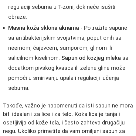
regulaciji sebuma u T-zoni, dok neće isušiti
obraze.
Masna koža sklona aknama
- Potražite sapune
sa antibakterijskim svojstvima, poput onih sa
neemom, čajevcem, sumporom, glinom ili
salicilnom kiselinom.
Sapun od kozjeg mleka
sa
dodatkom pivskog kvasca ili zelene gline može
pomoći u smirivanju upala i regulaciji lučenja
sebuma.
Takođe, važno je napomenuti da isti sapun ne mora
biti idealan i za lice i za telo. Koža lica je tanja i
osetljivija od kože tela, i često zahteva drugačiju
negu. Ukoliko primetite da vam omiljeni sapun za