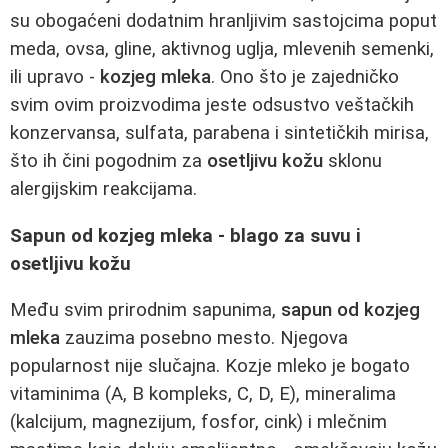
su obogaćeni dodatnim hranljivim sastojcima poput
meda, ovsa, gline, aktivnog uglja, mlevenih semenki,
ili upravo -
kozjeg mleka
. Ono što je zajedničko
svim ovim proizvodima jeste odsustvo veštačkih
konzervansa, sulfata, parabena i sintetičkih mirisa,
što ih čini pogodnim za
osetljivu kožu
sklonu
alergijskim reakcijama.
Sapun od kozjeg mleka - blago za suvu i
osetljivu kožu
Među svim prirodnim sapunima,
sapun od kozjeg
mleka
zauzima posebno mesto. Njegova
popularnost nije slučajna. Kozje mleko je bogato
vitaminima (A, B kompleks, C, D, E), mineralima
(kalcijum, magnezijum, fosfor, cink) i mlečnim