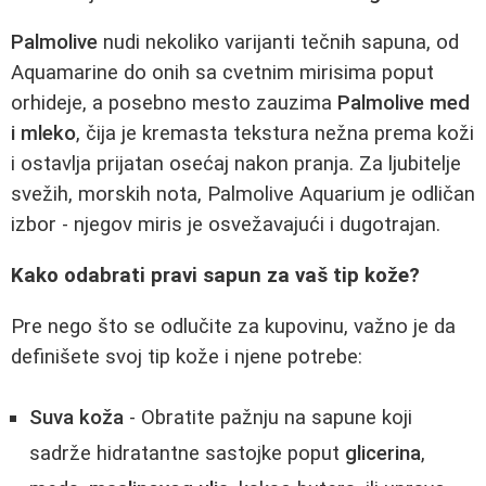
Palmolive
nudi nekoliko varijanti tečnih sapuna, od
Aquamarine do onih sa cvetnim mirisima poput
orhideje, a posebno mesto zauzima
Palmolive med
i mleko
, čija je kremasta tekstura nežna prema koži
i ostavlja prijatan osećaj nakon pranja. Za ljubitelje
svežih, morskih nota, Palmolive Aquarium je odličan
izbor - njegov miris je osvežavajući i dugotrajan.
Kako odabrati pravi sapun za vaš tip kože?
Pre nego što se odlučite za kupovinu, važno je da
definišete svoj tip kože i njene potrebe:
Suva koža
- Obratite pažnju na sapune koji
sadrže hidratantne sastojke poput
glicerina
,