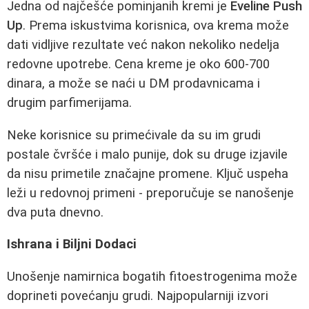
Jedna od najčešće pominjanih kremi je
Eveline Push
Up
. Prema iskustvima korisnica, ova krema može
dati vidljive rezultate već nakon nekoliko nedelja
redovne upotrebe. Cena kreme je oko 600-700
dinara, a može se naći u DM prodavnicama i
drugim parfimerijama.
Neke korisnice su primećivale da su im grudi
postale čvršće i malo punije, dok su druge izjavile
da nisu primetile značajne promene. Ključ uspeha
leži u redovnoj primeni - preporučuje se nanošenje
dva puta dnevno.
Ishrana i Biljni Dodaci
Unošenje namirnica bogatih fitoestrogenima može
doprineti povećanju grudi. Najpopularniji izvori