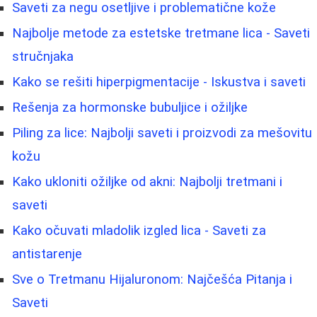
Saveti za negu osetljive i problematične kože
Najbolje metode za estetske tretmane lica - Saveti
stručnjaka
Kako se rešiti hiperpigmentacije - Iskustva i saveti
Rešenja za hormonske bubuljice i ožiljke
Piling za lice: Najbolji saveti i proizvodi za mešovitu
kožu
Kako ukloniti ožiljke od akni: Najbolji tretmani i
saveti
Kako očuvati mladolik izgled lica - Saveti za
antistarenje
Sve o Tretmanu Hijaluronom: Najčešća Pitanja i
Saveti