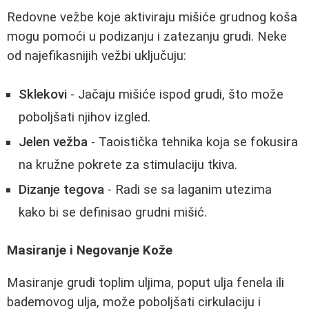
Redovne vežbe koje aktiviraju mišiće grudnog koša
mogu pomoći u podizanju i zatezanju grudi. Neke
od najefikasnijih vežbi uključuju:
Sklekovi
- Jačaju mišiće ispod grudi, što može
poboljšati njihov izgled.
Jelen vežba
- Taoistička tehnika koja se fokusira
na kružne pokrete za stimulaciju tkiva.
Dizanje tegova
- Radi se sa laganim utezima
kako bi se definisao grudni mišić.
Masiranje i Negovanje Kože
Masiranje grudi toplim uljima, poput ulja fenela ili
bademovog ulja, može poboljšati cirkulaciju i