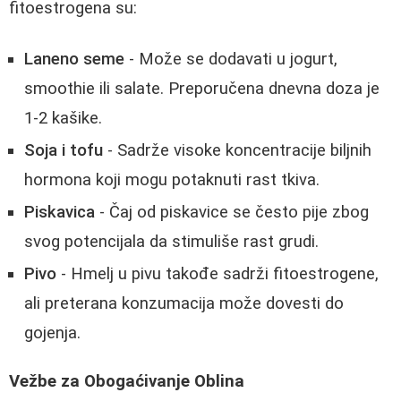
fitoestrogena su:
Laneno seme
- Može se dodavati u jogurt,
smoothie ili salate. Preporučena dnevna doza je
1-2 kašike.
Soja i tofu
- Sadrže visoke koncentracije biljnih
hormona koji mogu potaknuti rast tkiva.
Piskavica
- Čaj od piskavice se često pije zbog
svog potencijala da stimuliše rast grudi.
Pivo
- Hmelj u pivu takođe sadrži fitoestrogene,
ali preterana konzumacija može dovesti do
gojenja.
Vežbe za Obogaćivanje Oblina