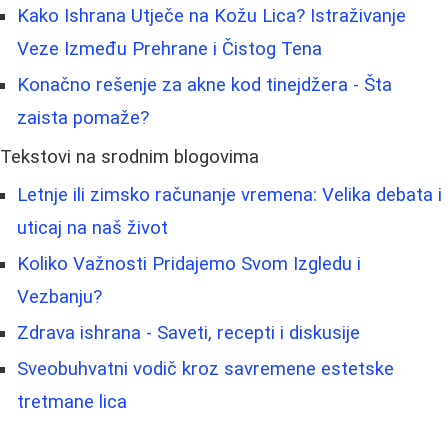
Kako Ishrana Utječe na Kožu Lica? Istraživanje
Veze Između Prehrane i Čistog Tena
Konačno rešenje za akne kod tinejdžera - Šta
zaista pomaže?
Tekstovi na srodnim blogovima
Letnje ili zimsko računanje vremena: Velika debata i
uticaj na naš život
Koliko Važnosti Pridajemo Svom Izgledu i
Vezbanju?
Zdrava ishrana - Saveti, recepti i diskusije
Sveobuhvatni vodič kroz savremene estetske
tretmane lica