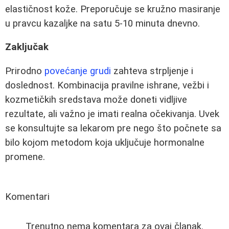
elastičnost kože. Preporučuje se kružno masiranje
u pravcu kazaljke na satu 5-10 minuta dnevno.
Zaključak
Prirodno
povećanje grudi
zahteva strpljenje i
doslednost. Kombinacija pravilne ishrane, vežbi i
kozmetičkih sredstava može doneti vidljive
rezultate, ali važno je imati realna očekivanja. Uvek
se konsultujte sa lekarom pre nego što počnete sa
bilo kojom metodom koja uključuje hormonalne
promene.
Komentari
Trenutno nema komentara za ovaj članak.