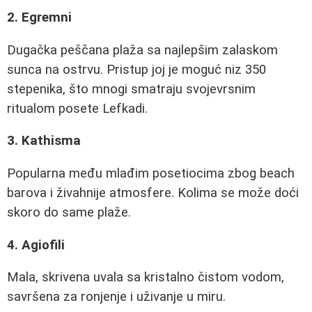
2. Egremni
Dugačka peščana plaža sa najlepšim zalaskom
sunca na ostrvu. Pristup joj je moguć niz 350
stepenika, što mnogi smatraju svojevrsnim
ritualom posete Lefkadi.
3. Kathisma
Popularna među mlađim posetiocima zbog beach
barova i živahnije atmosfere. Kolima se može doći
skoro do same plaže.
4. Agiofili
Mala, skrivena uvala sa kristalno čistom vodom,
savršena za ronjenje i uživanje u miru.