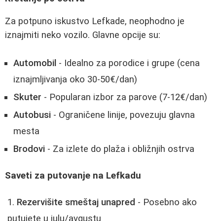
Za potpuno iskustvo Lefkade, neophodno je
iznajmiti neko vozilo. Glavne opcije su:
Automobil
- Idealno za porodice i grupe (cena
iznajmljivanja oko 30-50€/dan)
Skuter
- Popularan izbor za parove (7-12€/dan)
Autobusi
- Ograničene linije, povezuju glavna
mesta
Brodovi
- Za izlete do plaža i obližnjih ostrva
Saveti za putovanje na Lefkadu
Rezervišite smeštaj unapred
- Posebno ako
putujete u julu/avgustu