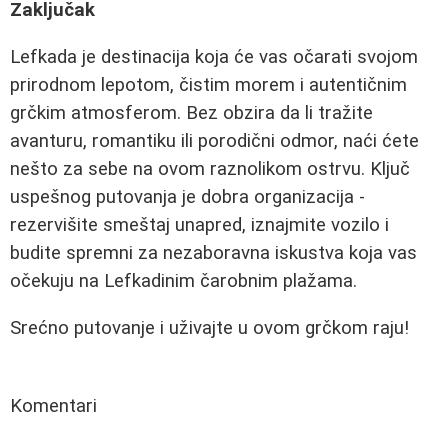
Zaključak
Lefkada je destinacija koja će vas očarati svojom
prirodnom lepotom, čistim morem i autentičnim
grčkim atmosferom. Bez obzira da li tražite
avanturu, romantiku ili porodični odmor, naći ćete
nešto za sebe na ovom raznolikom ostrvu. Ključ
uspešnog putovanja je dobra organizacija -
rezervišite smeštaj unapred, iznajmite vozilo i
budite spremni za nezaboravna iskustva koja vas
očekuju na Lefkadinim čarobnim plažama.
Srećno putovanje i uživajte u ovom grčkom raju!
Komentari