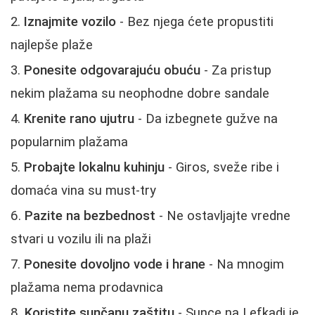
Iznajmite vozilo
- Bez njega ćete propustiti
najlepše plaže
Ponesite odgovarajuću obuću
- Za pristup
nekim plažama su neophodne dobre sandale
Krenite rano ujutru
- Da izbegnete gužve na
popularnim plažama
Probajte lokalnu kuhinju
- Giros, sveže ribe i
domaća vina su must-try
Pazite na bezbednost
- Ne ostavljajte vredne
stvari u vozilu ili na plaži
Ponesite dovoljno vode i hrane
- Na mnogim
plažama nema prodavnica
Koristite sunčanu zaštitu
- Sunce na Lefkadi je