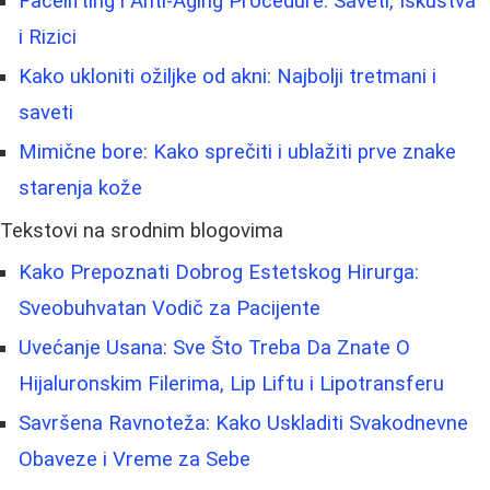
Facelifting i Anti-Aging Procedure: Saveti, Iskustva
i Rizici
Kako ukloniti ožiljke od akni: Najbolji tretmani i
saveti
Mimične bore: Kako sprečiti i ublažiti prve znake
starenja kože
Tekstovi na srodnim blogovima
Kako Prepoznati Dobrog Estetskog Hirurga:
Sveobuhvatan Vodič za Pacijente
Uvećanje Usana: Sve Što Treba Da Znate O
Hijaluronskim Filerima, Lip Liftu i Lipotransferu
Savršena Ravnoteža: Kako Uskladiti Svakodnevne
Obaveze i Vreme za Sebe