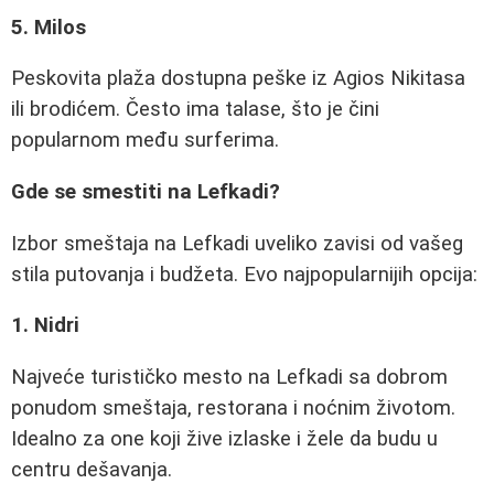
5. Milos
Peskovita plaža dostupna peške iz Agios Nikitasa
ili brodićem. Često ima talase, što je čini
popularnom među surferima.
Gde se smestiti na Lefkadi?
Izbor smeštaja na Lefkadi uveliko zavisi od vašeg
stila putovanja i budžeta. Evo najpopularnijih opcija:
1. Nidri
Najveće turističko mesto na Lefkadi sa dobrom
ponudom smeštaja, restorana i noćnim životom.
Idealno za one koji žive izlaske i žele da budu u
centru dešavanja.