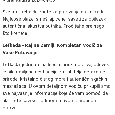
Sve što treba da znate za putovanje na Lefkadu.
Najlepše plaže, smeštaj, cene, saveti za obilazak i
autentična iskustva putnika. Pročitajte pre nego
što krenete!
Lefkada - Raj na Zemlji: Kompletan Vodič za
Vaše Putovanje
Lefkada, jedno od najlepših jonskih ostrva, oduvek
je bila omiljena destinacija za ljubitelje netaknute
prirode, kristalno čistog mora i autentičnih grčkih
mestašaca. U ovom detaljnom vodiču prikupili smo
sve najvažnije informacije koje će vam pomoći da
planirete savršen odmor na ovom čarobnom
ostrvu.