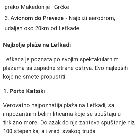
preko Makedonije i Grčke
Avionom do Preveze
- Najbliži aerodrom,
udaljen oko 20km od Lefkade
Najbolje plaže na Lefkadi
Lefkada je poznata po svojim spektakularnim
plažama sa zapadne strane ostrva. Evo najlepših
koje ne smete propustiti:
1. Porto Katsiki
Verovatno najpoznatija plaža na Lefkadi, sa
impozantnim belim liticama koje se spuštaju u
tirkizno more. Dolazak do nje zahteva spuštanje niz
100 stepenika, ali vredi svakog truda.