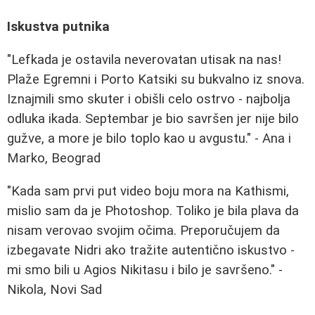
Iskustva putnika
"Lefkada je ostavila neverovatan utisak na nas!
Plaže Egremni i Porto Katsiki su bukvalno iz snova.
Iznajmili smo skuter i obišli celo ostrvo - najbolja
odluka ikada. Septembar je bio savršen jer nije bilo
gužve, a more je bilo toplo kao u avgustu." - Ana i
Marko, Beograd
"Kada sam prvi put video boju mora na Kathismi,
mislio sam da je Photoshop. Toliko je bila plava da
nisam verovao svojim očima. Preporučujem da
izbegavate Nidri ako tražite autentično iskustvo -
mi smo bili u Agios Nikitasu i bilo je savršeno." -
Nikola, Novi Sad