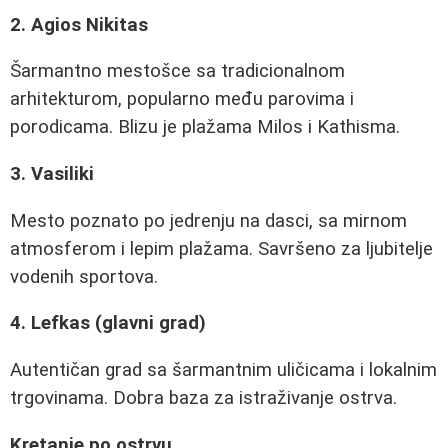
2. Agios Nikitas
Šarmantno mestošce sa tradicionalnom
arhitekturom, popularno među parovima i
porodicama. Blizu je plažama Milos i Kathisma.
3. Vasiliki
Mesto poznato po jedrenju na dasci, sa mirnom
atmosferom i lepim plažama. Savršeno za ljubitelje
vodenih sportova.
4. Lefkas (glavni grad)
Autentičan grad sa šarmantnim uličicama i lokalnim
trgovinama. Dobra baza za istraživanje ostrva.
Kretanje po ostrvu