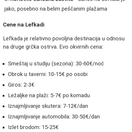
jako, posebno na belim peščanim plažama
Cene na Lefkadi
Lefkada je relativno povoljna destinacija u odnosu
na druge grčka ostrva. Evo okvirnih cena:
Smeštaj u studiju (sezona): 30-60€/noć
Obrok u taverni: 10-15€ po osobi
Giros: 2-3€
Ležaljke na plaži: 5-7€ po komadu
Iznajmljivanje skutera: 7-12€/dan
Iznajmljivanje automobila: 30-50€/dan
Izlet brodom: 15-25€