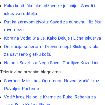
Kako kupiti školske udžbenike jeftinije - Saveti i
iskustva roditelja
Put ka zdravom životu: Saveti za duhovnu i fizičku
ravnotežu
Koralna Voda: Šta Je, Kako Deluje i Lična Iskustva
Depilacija šećerom - Drevni recept Bliskog Istoka
za savršeno glatku kožu
Najbolji Saveti za Negu Suve i Osetljive Kože Lica
Tekstovi na srodnim blogovima
Savršeni Mirisi bez Ogromnog Novca: Vodič kroz
Povoljne Parfeme
Vodič kroz Najbolje Kreme za Ruke: Rešenja za
Jako Suvu Kožu i Ekcem