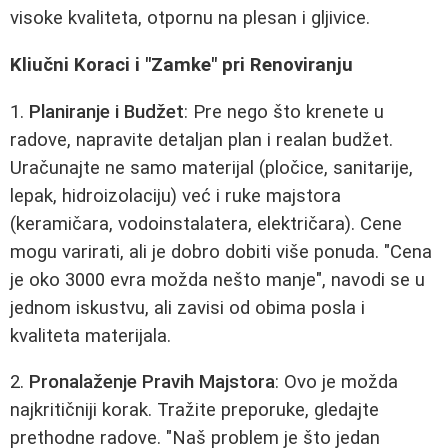
visoke kvaliteta, otpornu na plesan i gljivice.
Kliučni Koraci i "Zamke" pri Renoviranju
1.
Planiranje i Budžet
: Pre nego što krenete u
radove, napravite detaljan plan i realan budžet.
Uračunajte ne samo materijal (pločice, sanitarije,
lepak, hidroizolaciju) već i ruke majstora
(keramičara, vodoinstalatera, električara). Cene
mogu varirati, ali je dobro dobiti više ponuda. "Cena
je oko 3000 evra možda nešto manje", navodi se u
jednom iskustvu, ali zavisi od obima posla i
kvaliteta materijala.
2.
Pronalaženje Pravih Majstora
: Ovo je možda
najkritičniji korak. Tražite preporuke, gledajte
prethodne radove. "Naš problem je što jedan