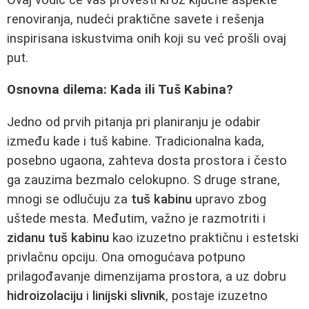
renoviranja, nudeći praktične savete i rešenja
inspirisana iskustvima onih koji su već prošli ovaj
put.
Osnovna dilema: Kada ili Tuš Kabina?
Jedno od prvih pitanja pri planiranju je odabir
između kade i tuš kabine. Tradicionalna kada,
posebno ugaona, zahteva dosta prostora i često
ga zauzima bezmalo celokupno. S druge strane,
mnogi se odlučuju za
tuš kabinu
upravo zbog
uštede mesta. Međutim, važno je razmotriti i
zidanu tuš kabinu
kao izuzetno praktičnu i estetski
privlačnu opciju. Ona omogućava potpuno
prilagođavanje dimenzijama prostora, a uz dobru
hidroizolaciju
i
linijski slivnik
, postaje izuzetno