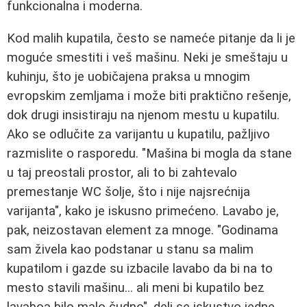
funkcionalna i moderna.
Kod malih kupatila, često se nameće pitanje da li je
moguće smestiti i veš mašinu. Neki je smeštaju u
kuhinju, što je uobičajena praksa u mnogim
evropskim zemljama i može biti praktično rešenje,
dok drugi insistiraju na njenom mestu u kupatilu.
Ako se odlučite za varijantu u kupatilu, pažljivo
razmislite o rasporedu. "Mašina bi mogla da stane
u taj preostali prostor, ali to bi zahtevalo
premestanje WC šolje, što i nije najsrećnija
varijanta", kako je iskusno primećeno. Lavabo je,
pak, neizostavan element za mnoge. "Godinama
sam živela kao podstanar u stanu sa malim
kupatilom i gazde su izbacile lavabo da bi na to
mesto stavili mašinu... ali meni bi kupatilo bez
lavaboa bilo malo čudno", deli se iskustvo jedne