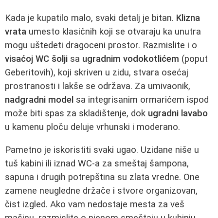
Kada je kupatilo malo, svaki detalj je bitan.
Klizna
vrata
umesto klasičnih koji se otvaraju ka unutra
mogu uštedeti dragoceni prostor. Razmislite i o
visaćoj WC šolji
sa
ugradnim vodokotlićem
(poput
Geberitovih), koji skriven u zidu, stvara osećaj
prostranosti i lakše se održava. Za umivaonik,
nadgradni model
sa integrisanim ormarićem ispod
može biti spas za skladištenje, dok
ugradni lavabo
u kamenu ploču deluje vrhunski i moderano.
Pametno je iskoristiti svaki ugao. Uzidane niše u
tuš kabini ili iznad WC-a za smeštaj šampona,
sapuna i drugih potrepština su zlata vredne. One
zamene neugledne držače i stvore organizovan,
čist izgled. Ako vam nedostaje mesta za veš
mašinu, razmislite o njenom smeštaju u kuhinju,