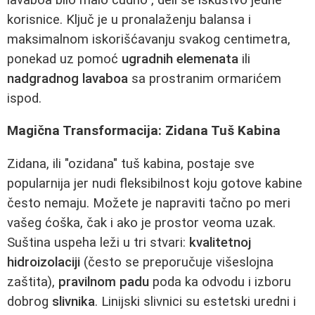
korisnice. Ključ je u pronalaženju balansa i
maksimalnom iskorišćavanju svakog centimetra,
ponekad uz pomoć
ugradnih elemenata
ili
nadgradnog lavaboa
sa prostranim ormarićem
ispod.
Magična Transformacija: Zidana Tuš Kabina
Zidana, ili "ozidana" tuš kabina, postaje sve
popularnija jer nudi fleksibilnost koju gotove kabine
često nemaju. Možete je napraviti tačno po meri
vašeg ćoška, čak i ako je prostor veoma uzak.
Suština uspeha leži u tri stvari:
kvalitetnoj
hidroizolaciji
(često se preporučuje višeslojna
zaštita),
pravilnom padu
poda ka odvodu i izboru
dobrog
slivnika
. Linijski slivnici su estetski uredni i