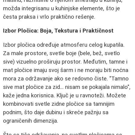
možda integrisanu u kuhinjske elemente, što je
česta praksa i vrlo praktično rešenje.
Izbor Pločica: Boja, Tekstura i Praktičnost
Izbor pločica određuje atmosferu celog kupatila.
Za male prostore, svetle boje (bele, bež, svetlo
sive) vizuelno proširuju prostor. Međutim, tamne i
mat pločice imaju svoj šarm i ne moraju biti noćna
mora za održavanje ako se redovno čiste. "Tamno
sive mat pločice za zid... nisam se pokajala nimalo",
kaže jedna korisnica. Ključ je u ravnoteži. Možete
kombinovati svetle zidne pločice sa tamnijim
podnim, što daje dubinu i skreće pažnju sa
ograničenih dimenzija.
Što se tiče održavanja, na svetlim pločicama se