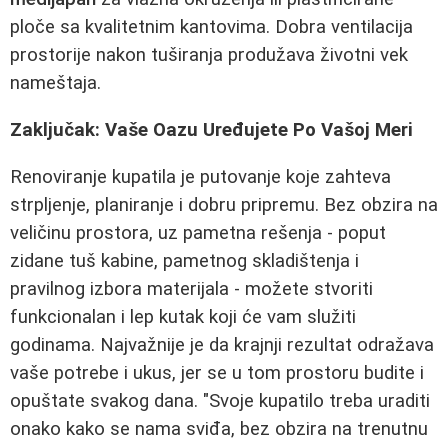
ploče sa kvalitetnim kantovima. Dobra ventilacija
prostorije nakon tuširanja produžava životni vek
nameštaja.
Zaključak: Vaše Oazu Uređujete Po Vašoj Meri
Renoviranje kupatila je putovanje koje zahteva
strpljenje, planiranje i dobru pripremu. Bez obzira na
veličinu prostora, uz pametna rešenja - poput
zidane tuš kabine, pametnog skladištenja i
pravilnog izbora materijala - možete stvoriti
funkcionalan i lep kutak koji će vam služiti
godinama. Najvažnije je da krajnji rezultat odražava
vaše potrebe i ukus, jer se u tom prostoru budite i
opuštate svakog dana. "Svoje kupatilo treba uraditi
onako kako se nama sviđa, bez obzira na trenutnu