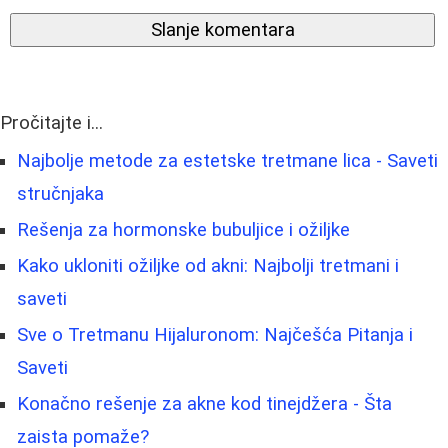
Slanje komentara
Pročitajte i...
Najbolje metode za estetske tretmane lica - Saveti
stručnjaka
Rešenja za hormonske bubuljice i ožiljke
Kako ukloniti ožiljke od akni: Najbolji tretmani i
saveti
Sve o Tretmanu Hijaluronom: Najčešća Pitanja i
Saveti
Konačno rešenje za akne kod tinejdžera - Šta
zaista pomaže?