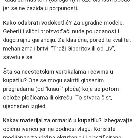
jer se ne zazida u potpunosti.
Kako odabrati vodokotlić?
Za ugradne modele,
Geberit i slični proizvođači nude pouzdanost i
dugotrajnu garanciju. Za klasične, poredite kvalitet
mehanizma i brtvi. "Traži Giberitov ili od Liv",
savetuje se.
Šta sa neestetskim vertikalama i cevima u
kupatilu?
One se mogu sakriti gipsanim
pregradama (od "knauf" ploča) koje se potom
oblože pločicama ili okreču. To stvara čist,
ujednačen izgled.
Kakav materijal za ormarić u kupatilu?
Izbegavajte
običnu ivericu jer ne podnosi vlagu. Koristite
medijapan
za vlažna okruženja ili plastificirane