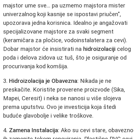
majstor ume sve... pa uzmemo majstora mister
univerzalnog koji kasnije se ispostavi priučen",
upozorava jedna korisnica. Idealno je angažovati
specijalizovane majstore za svaki segment
(keramičara za pločice, vodoinstalatera za cevi).
Dobar majstor će insistirati na
hidroizolaciji
celog
poda i delova zidova uz tuš, što je osiguranje od
procurivanja kod komšija.
3.
Hidroizolacija je Obavezna
: Nikada je ne
preskačite. Koristite proverene proizvode (Sika,
Mapei, Ceresit) i neka se nanosi u više slojeva
prema uputstvu. Ovo je investicija koja štedi
buduće glavobolje i velike troškove.
4.
Zamena Instalacija
: Ako su cevi stare, obavezno
ih zamenite tokom renoviranja. Plastične PVC cevi