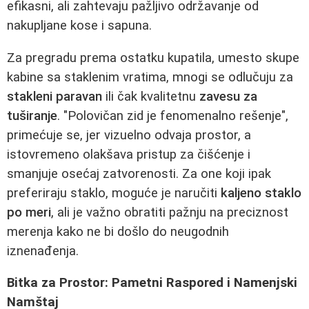
efikasni, ali zahtevaju pažljivo održavanje od
nakupljane kose i sapuna.
Za pregradu prema ostatku kupatila, umesto skupe
kabine sa staklenim vratima, mnogi se odlučuju za
stakleni paravan
ili čak kvalitetnu
zavesu za
tuširanje
. "Polovičan zid je fenomenalno rešenje",
primećuje se, jer vizuelno odvaja prostor, a
istovremeno olakšava pristup za čišćenje i
smanjuje osećaj zatvorenosti. Za one koji ipak
preferiraju staklo, moguće je naručiti
kaljeno staklo
po meri
, ali je važno obratiti pažnju na preciznost
merenja kako ne bi došlo do neugodnih
iznenađenja.
Bitka za Prostor: Pametni Raspored i Namenjski
Namštaj