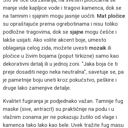
manje vide kapljice vode i tragovi kamenca, dok se
na tamnim i sjajnim mogu jasnije uočiti.
Mat pločice
su opraštajuće prema ogrebotinama i nisu toliko
podložne tragovima, dok se
sjajne
mogu češće i
lakše usijati. Ako volite akcent boje, umesto
oblaganja celog zida, možete uvesti
mozaik
ili
pločice u živim bojama (poput tirkizne) samo kao
dekorativni detalj ili u jednoj zoni. "Jaka boja će ti
preje dosaditi nego neka neutralna", savetuje se, pa
je pametnije boju uneti kroz pokućstvo, peškire i
druge lako zamenjive detalje.
Kvalitet fugiranja je podjednako važan. Tamnije fug
maske (sive, antracit) su praktičnije na podu i u
vlažnim zonama jer ne pokazuju žutilo od vlage i
kamenca tako lako kao bele. Uvek tražite fug masu