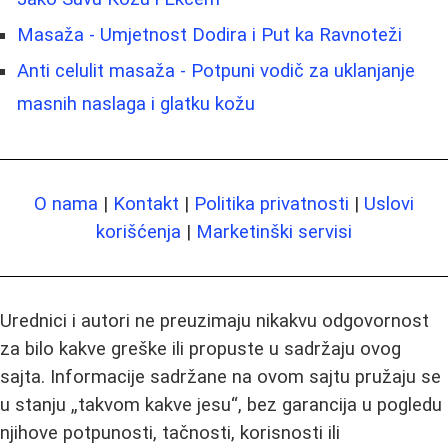
Masaža - Umjetnost Dodira i Put ka Ravnoteži
Anti celulit masaža - Potpuni vodič za uklanjanje
masnih naslaga i glatku kožu
O nama
|
Kontakt
|
Politika privatnosti
|
Uslovi
korišćenja
|
Marketinški servisi
Urednici i autori ne preuzimaju nikakvu odgovornost
za bilo kakve greške ili propuste u sadržaju ovog
sajta. Informacije sadržane na ovom sajtu pružaju se
u stanju „takvom kakve jesu“, bez garancija u pogledu
njihove potpunosti, tačnosti, korisnosti ili