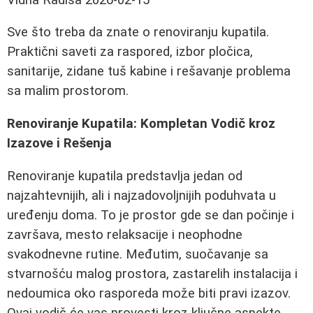
Sve što treba da znate o renoviranju kupatila.
Praktični saveti za raspored, izbor pločica,
sanitarije, zidane tuš kabine i rešavanje problema
sa malim prostorom.
Renoviranje Kupatila: Kompletan Vodič kroz
Izazove i Rešenja
Renoviranje kupatila predstavlja jedan od
najzahtevnijih, ali i najzadovoljnijih poduhvata u
uređenju doma. To je prostor gde se dan počinje i
završava, mesto relaksacije i neophodne
svakodnevne rutine. Međutim, suočavanje sa
stvarnošću malog prostora, zastarelih instalacija i
nedoumica oko rasporeda može biti pravi izazov.
Ovaj vodič će vas provesti kroz ključne aspekte