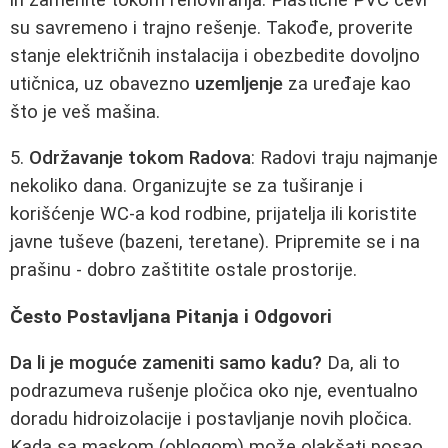
su savremeno i trajno rešenje. Takođe, proverite
stanje električnih instalacija i obezbedite dovoljno
utičnica, uz obavezno
uzemljenje
za uređaje kao
što je veš mašina.
5.
Održavanje tokom Radova
: Radovi traju najmanje
nekoliko dana. Organizujte se za tuširanje i
korišćenje WC-a kod rodbine, prijatelja ili koristite
javne tuševe (bazeni, teretane). Pripremite se i na
prašinu - dobro zaštitite ostale prostorije.
Često Postavljana Pitanja i Odgovori
Da li je moguće zameniti samo kadu?
Da, ali to
podrazumeva rušenje pločica oko nje, eventualno
doradu hidroizolacije i postavljanje novih pločica.
Kada sa maskom (oblogom) može olakšati posao