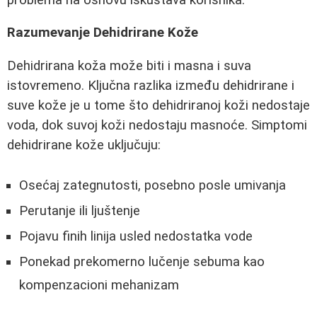
Razumevanje Dehidrirane Kože
Dehidrirana koža može biti i masna i suva
istovremeno. Ključna razlika između dehidrirane i
suve kože je u tome što dehidriranoj koži nedostaje
voda, dok suvoj koži nedostaju masnoće. Simptomi
dehidrirane kože uključuju:
Osećaj zategnutosti, posebno posle umivanja
Perutanje ili ljuštenje
Pojavu finih linija usled nedostatka vode
Ponekad prekomerno lučenje sebuma kao
kompenzacioni mehanizam