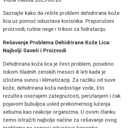
Saznajte kako da rešite problem dehidrirane kože
lica uz pomoć iskustava korisnika. Preporučeni
proizvodi, rutine nege i trikovi za hidrataciju.
Rešavanje Problema Dehidrirane Kože Lica:
Najbolji Saveti i Proizvodi
Dehidrirana koža lica je čest problem, posebno
tokom hladnih zimskih meseci ili leti kada je
izložena suncu i klimatizaciji. Za razliku od suve
kože, dehidrirana koža nedostaje vode, što
rezultira osećajem zategnutosti, perutanjem i čak
pojavom bubuljica usled prekomernog lučenja
sebuma kao reakcije organizma. U ovom članku
ćemo istražiti najbolje načine za rešavanje ovog
problema na osnovu iskustava korisnika.