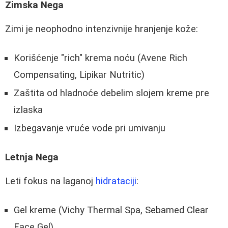
Zimska Nega
Zimi je neophodno intenzivnije hranjenje kože:
Korišćenje "rich" krema noću (Avene Rich
Compensating, Lipikar Nutritic)
Zaštita od hladnoće debelim slojem kreme pre
izlaska
Izbegavanje vruće vode pri umivanju
Letnja Nega
Leti fokus na laganoj
hidrataciji
:
Gel kreme (Vichy Thermal Spa, Sebamed Clear
Face Gel)