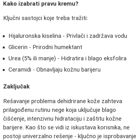
Kako izabrati pravu kremu?
Ključni sastojci koje treba tražiti:
Hijaluronska kiselina - Privlači i zadržava vodu
Glicerin - Prirodni humektant
Urea (5% ili manje) - Hidratira i blago eksfolira
Ceramidi - Obnavljaju kožnu barijeru
Zaključak
Rešavanje problema dehidrirane kože zahteva
prilagođenu rutinu nege koja uključuje blago
čišćenje, intenzivnu hidrataciju i zaštitu kožne
barijere. Kao što se vidi iz iskustava korisnika, ne
postoji univerzalno rešenje - ključno je isprobavanje