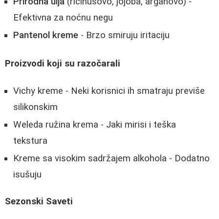
Prirodna ulja
(ricinusovo, jojoba, arganovo) -
Efektivna za noćnu negu
Pantenol kreme
- Brzo smiruju iritaciju
Proizvodi koji su razočarali
Vichy kreme - Neki korisnici ih smatraju previše
silikonskim
Weleda ružina krema - Jaki mirisi i teška
tekstura
Kreme sa visokim sadržajem alkohola - Dodatno
isušuju
Sezonski Saveti