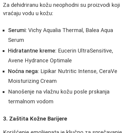
Za dehidriranu kožu neophodni su proizvodi koji
vraćaju vodu u kožu:
Serumi
: Vichy Aqualia Thermal, Balea Aqua
Serum
Hidratantne kreme
: Eucerin UltraSensitive,
Avene Hydrance Optimale
Noćna nega
: Lipikar Nutritic Intense, CeraVe
Moisturizing Cream
Nanošenje na vlažnu kožu posle prskanja
termalnom vodom
3. Zaštita Kožne Barijere
Korišćenje emolijenata je ključno za sprečavanje