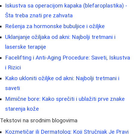
Iskustva sa operacijom kapaka (blefaroplastika) -
Šta treba znati pre zahvata
Rešenja za hormonske bubuljice i ožiljke
Uklanjanje ožiljaka od akni: Najbolji tretmani i
laserske terapije
Facelifting i Anti-Aging Procedure: Saveti, Iskustva
i Rizici
Kako ukloniti ožiljke od akni: Najbolji tretmani i
saveti
Mimične bore: Kako sprečiti i ublažiti prve znake
starenja kože
Tekstovi na srodnim blogovima
Kozmetičar ili Dermatolog: Koji Stručnjak Je Pravi