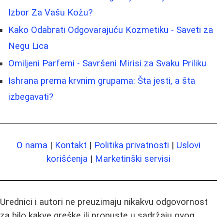
Izbor Za Vašu Kožu?
Kako Odabrati Odgovarajuću Kozmetiku - Saveti za
Negu Lica
Omiljeni Parfemi - Savršeni Mirisi za Svaku Priliku
Ishrana prema krvnim grupama: Šta jesti, a šta
izbegavati?
O nama
|
Kontakt
|
Politika privatnosti
|
Uslovi
korišćenja
|
Marketinški servisi
Urednici i autori ne preuzimaju nikakvu odgovornost
za bilo kakve greške ili propuste u sadržaju ovog