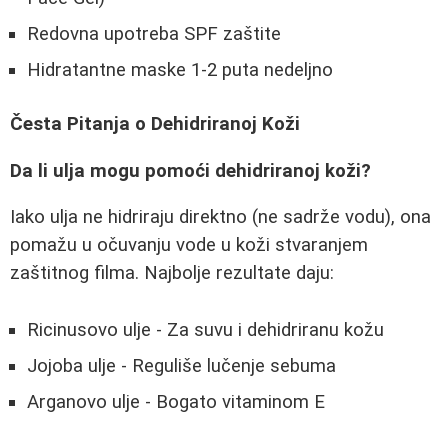
Redovna upotreba SPF zaštite
Hidratantne maske 1-2 puta nedeljno
Česta Pitanja o Dehidriranoj Koži
Da li ulja mogu pomoći dehidriranoj koži?
Iako ulja ne hidriraju direktno (ne sadrže vodu), ona
pomažu u očuvanju vode u koži stvaranjem
zaštitnog filma. Najbolje rezultate daju:
Ricinusovo ulje - Za suvu i dehidriranu kožu
Jojoba ulje - Reguliše lučenje sebuma
Arganovo ulje - Bogato vitaminom E