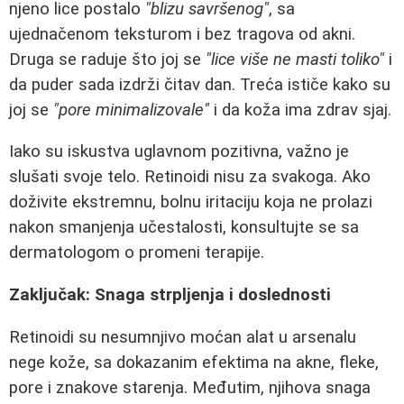
njeno lice postalo
"blizu savršenog"
, sa
ujednačenom teksturom i bez tragova od akni.
Druga se raduje što joj se
"lice više ne masti toliko"
i
da puder sada izdrži čitav dan. Treća ističe kako su
joj se
"pore minimalizovale"
i da koža ima zdrav sjaj.
Iako su iskustva uglavnom pozitivna, važno je
slušati svoje telo. Retinoidi nisu za svakoga. Ako
doživite ekstremnu, bolnu iritaciju koja ne prolazi
nakon smanjenja učestalosti, konsultujte se sa
dermatologom o promeni terapije.
Zaključak: Snaga strpljenja i doslednosti
Retinoidi su nesumnjivo moćan alat u arsenalu
nege kože, sa dokazanim efektima na akne, fleke,
pore i znakove starenja. Međutim, njihova snaga