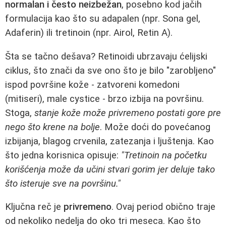
normalan i često neizbežan
, posebno kod jačih
formulacija kao što su adapalen (npr. Sona gel,
Adaferin) ili tretinoin (npr. Airol, Retin A).
Šta se tačno dešava? Retinoidi ubrzavaju ćelijski
ciklus, što znači da sve ono što je bilo "zarobljeno"
ispod površine kože - zatvoreni komedoni
(mitiseri), male cystice - brzo izbija na površinu.
Stoga,
stanje kože može privremeno postati gore pre
nego što krene na bolje
. Može doći do povećanog
izbijanja, blagog crvenila, zatezanja i ljuštenja. Kao
što jedna korisnica opisuje:
"Tretinoin na početku
korišćenja može da učini stvari gorim jer deluje tako
što isteruje sve na površinu."
Ključna reč je
privremeno
. Ovaj period obično traje
od nekoliko nedelja do oko tri meseca. Kao što