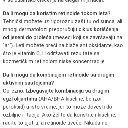
vrše dubinsko čišćenje na elegantniji način.
Da li mogu da koristim retinoide tokom leta?
Tehnički možete uz rigoroznu zaštitu od sunca, ali
mnogi dermatolozi preporučuju
ciklus korišćenja
od jeseni do proleća
(meseci koji se završavaju na
"ar"). Leti možete preći na blaže antioksidante, kao
što je vitamin C, ili održavati rezultate sa
kozmetičkim retinolom niske koncentracije.
Da li mogu da kombinujem retinoide sa drugim
aktivnim sastojcima?
Oprezno.
Izbegavajte kombinaciju sa drugim
egzfolijantima
(AHA/BHA kiseline, benzoil
peroksid) u isto vreme, jer to može dovesti do
ozbiljne iritacije. Ako želite da koristite i kiseline,
radite to ujutru, a retinoide uveče. Nikada ne