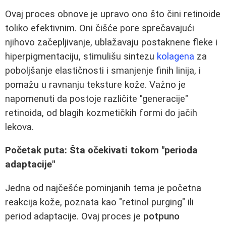
Ovaj proces obnove je upravo ono što čini retinoide
toliko efektivnim. Oni čišće pore sprečavajući
njihovo začepljivanje, ublažavaju postaknene fleke i
hiperpigmentaciju, stimulišu sintezu
kolagena
za
poboljšanje elastičnosti i smanjenje finih linija, i
pomažu u ravnanju teksture kože. Važno je
napomenuti da postoje različite "generacije"
retinoida, od blagih kozmetičkih formi do jačih
lekova.
Početak puta: Šta očekivati tokom "perioda
adaptacije"
Jedna od najčešće pominjanih tema je početna
reakcija kože, poznata kao "retinol purging" ili
period adaptacije. Ovaj proces je
potpuno