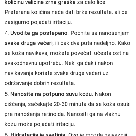
količinu veličine zrna graška
za celo lice.
Preterana količina neće dati brže rezultate, ali će
zasigurno pojačati iritaciju.
Uvodite ga postepeno.
Počnite sa nanošenjem
svake druge večeri
, ili čak dva puta nedeljno. Kako
se koža navikava, možete povećati učestalost na
svakodnevnu upotrebu. Neki ga čak i nakon
navikavanja koriste svake druge večeri uz
održavanje dobrih rezultata.
Nanosite na potpuno suvu kožu.
Nakon
čišćenja, sačekajte 20-30 minuta da se koža osuši
pre nanošenja retinoida. Nanositi ga na vlažnu
kožu može pojačati iritaciju.
Hidratacija je svetinja.
Ovo je možda najvažniji