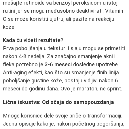
mešajte retinoide sa benzoyl peroksidom u istoj
rutini jer se mogu međusobno deaktivirati. Vitamin
C se može koristiti ujutru, ali pazite na reakciju
kože.
Kada ću videti rezultate?
Prva poboljšanja u teksturi i sjaju mogu se primetiti
nakon 4-8 nedelja. Za značajno smanjenje akni i
fleka potrebno je
3-6 meseci
dosledne upotrebe.
Anti-aging efekti, kao što su smanjenje finih linija i
poboljšanje gustine kože, postaju vidljivi nakon 6
meseci do godinu dana. Ovo je maraton, ne sprint.
Lična iskustva: Od očaja do samopouzdanja
Mnoge korisnice dele svoje priče o transformaciji.
Jedna opisuje kako je, nakon početnog pogoršanja,