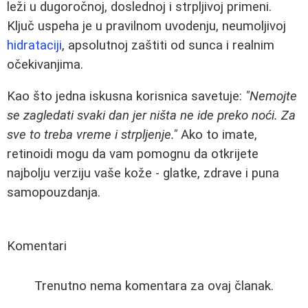
leži u dugoročnoj, doslednoj i strpljivoj primeni.
Ključ uspeha je u pravilnom uvodenju, neumoljivoj
hidrataciji
, apsolutnoj zaštiti od sunca i realnim
očekivanjima.
Kao što jedna iskusna korisnica savetuje:
"Nemojte
se zagledati svaki dan jer ništa ne ide preko noći. Za
sve to treba vreme i strpljenje."
Ako to imate,
retinoidi mogu da vam pomognu da otkrijete
najbolju verziju vaše kože - glatke, zdrave i puna
samopouzdanja.
Komentari
Trenutno nema komentara za ovaj članak.