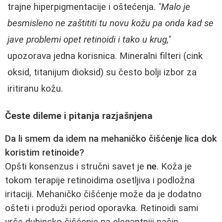
trajne hiperpigmentacije i oštećenja.
"Malo je
besmisleno ne zaštititi tu novu kožu pa onda kad se
jave problemi opet retinoidi i tako u krug,"
upozorava jedna korisnica. Mineralni filteri (cink
oksid, titanijum dioksid) su često bolji izbor za
iritiranu kožu.
Česte dileme i pitanja razjašnjena
Da li smem da idem na mehaničko čišćenje lica dok
koristim retinoide?
Opšti konsenzus i stručni savet je
ne
. Koža je
tokom terapije retinoidima osetljiva i podložna
iritaciji. Mehaničko čišćenje može da je dodatno
ošteti i produži period oporavka. Retinoidi sami