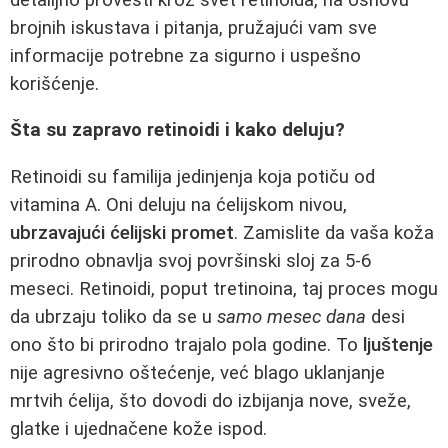
brojnih iskustava i pitanja, pružajući vam sve
informacije potrebne za sigurno i uspešno
korišćenje.
Šta su zapravo retinoidi i kako deluju?
Retinoidi su familija jedinjenja koja potiču od
vitamina A. Oni deluju na ćelijskom nivou,
ubrzavajući ćelijski promet
. Zamislite da vaša koža
prirodno obnavlja svoj površinski sloj za 5-6
meseci. Retinoidi, poput tretinoina, taj proces mogu
da ubrzaju toliko da se u
samo mesec dana
desi
ono što bi prirodno trajalo pola godine. To
ljuštenje
nije agresivno oštećenje, već blago uklanjanje
mrtvih ćelija, što dovodi do izbijanja nove, sveže,
glatke i ujednačene kože ispod.