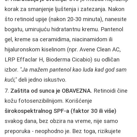
korak za smanjenje ljuštenja i zatezanja. Nakon
što retinoid upije (nakon 20-30 minuta), nanesite
bogatu, umirujuću hidratantnu kremu. Pantenol
gel, kreme sa ceramidima, niacinamidom ili
hijaluronskom kiselinom (npr. Avene Clean AC,
LRP Effaclar H, Bioderma Cicabio) su odličan
izbor.
"Ja mažem pantenol kao luda kad god sam
kući,"
deli jedno iskustvo.
Zaštita od sunca je OBAVEZNA.
Retinoidi čine
kožu fotosenzibilnijom. Korišćenje
širokospektralnog SPF-a (faktor 30 ili više)
svakog dana, bez obzira na vreme, nije samo
preporuka - neophodno je. Bez toga, rizikujete