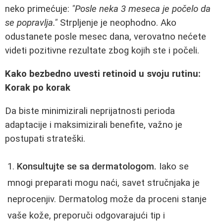
neko primećuje:
"Posle neka 3 meseca je počelo da
se popravlja."
Strpljenje je neophodno. Ako
odustanete posle mesec dana, verovatno nećete
videti pozitivne rezultate zbog kojih ste i počeli.
Kako bezbedno uvesti retinoid u svoju rutinu:
Korak po korak
Da biste minimizirali neprijatnosti perioda
adaptacije i maksimizirali benefite, važno je
postupati strateški.
Konsultujte se sa dermatologom.
Iako se
mnogi preparati mogu naći, savet stručnjaka je
neprocenjiv. Dermatolog može da proceni stanje
vaše kože, preporuči odgovarajući tip i