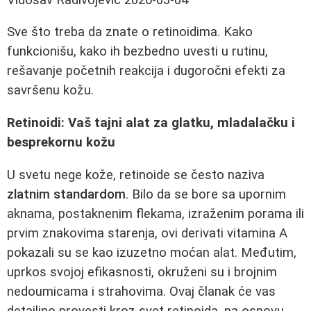
Sve što treba da znate o retinoidima. Kako
funkcionišu, kako ih bezbedno uvesti u rutinu,
rešavanje početnih reakcija i dugoročni efekti za
savršenu kožu.
Retinoidi: Vaš tajni alat za glatku, mladalačku i
besprekornu kožu
U svetu nege kože, retinoide se često naziva
zlatnim standardom
. Bilo da se bore sa upornim
aknama, postaknenim flekama, izraženim porama ili
prvim znakovima starenja, ovi derivati vitamina A
pokazali su se kao izuzetno moćan alat. Međutim,
uprkos svojoj efikasnosti, okruženi su i brojnim
nedoumicama i strahovima. Ovaj članak će vas
detailjno provesti kroz svet retinoida, na osnovu