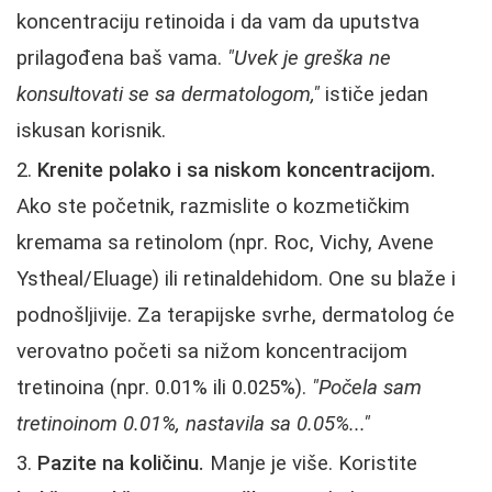
koncentraciju retinoida i da vam da uputstva
prilagođena baš vama.
"Uvek je greška ne
konsultovati se sa dermatologom,"
ističe jedan
iskusan korisnik.
Krenite polako i sa niskom koncentracijom.
Ako ste početnik, razmislite o kozmetičkim
kremama sa retinolom (npr. Roc, Vichy, Avene
Ystheal/Eluage) ili retinaldehidom. One su blaže i
podnošljivije. Za terapijske svrhe, dermatolog će
verovatno početi sa nižom koncentracijom
tretinoina (npr. 0.01% ili 0.025%).
"Počela sam
tretinoinom 0.01%, nastavila sa 0.05%..."
Pazite na količinu.
Manje je više. Koristite