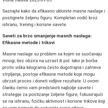
Saznajte kako da efikasno uklonite masne naslage i
postignete željenu figuru. Kompletan vodič kroz
ishranu, trening i korisne savete.
Saveti za brzo smanjenje masnih naslaga:
Efikasne metode i trikovi
Masne naslage su problem sa kojim se suočavaju
mnogi, bez obzira na uzrast ili pol. Iako je borba
protiv viška kilograma često dugotrajna i zahteva
strpljenje, postoje efikasne metode koje mogu
ubrzati proces i doneti vidljive rezultate. U ovom
članku ćemo vam predstaviti najbolje savete i
strategije za postizanje željene figure, fokusirajući
se na ishranu, fizičku aktivnost i korisne trikove koji
će vam pomoći da ostvarite svoje ciljeve.