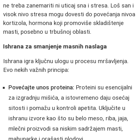
ne treba zanemariti ni uticaj sna i stresa. Loš san i
visok nivo stresa mogu dovesti do povećanja nivoa
kortizola, hormona koji promoviše skladištenje
masti, posebno u trbušnoj oblasti.
Ishrana za smanjenje masnih naslaga
Ishrana igra ključnu ulogu u procesu mršavljenja.
Evo nekih važnih principa:
Povećajte unos proteina:
Proteini su esencijalni
za izgradnju mišića, a istovremeno daju osećaj
sitosti i pomažu u kontroli apetita. Uključite u
ishranu izvore kao što su belo meso, riba, jaja,
mlečni proizvodi sa niskim sadržajem masti,
mahunarke i orašasti plodovi.