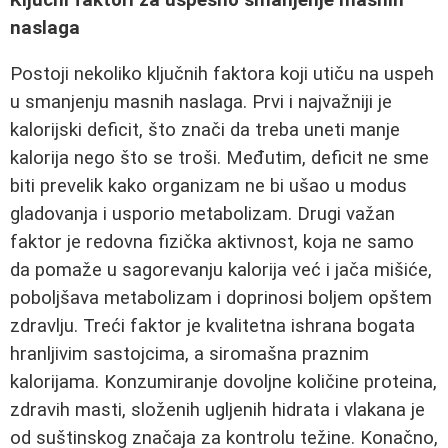
naslaga
Postoji nekoliko ključnih faktora koji utiču na uspeh
u smanjenju masnih naslaga. Prvi i najvažniji je
kalorijski deficit, što znači da treba uneti manje
kalorija nego što se troši. Međutim, deficit ne sme
biti prevelik kako organizam ne bi ušao u modus
gladovanja i usporio metabolizam. Drugi važan
faktor je redovna fizička aktivnost, koja ne samo
da pomaže u sagorevanju kalorija već i jača mišiće,
poboljšava metabolizam i doprinosi boljem opštem
zdravlju. Treći faktor je kvalitetna ishrana bogata
hranljivim sastojcima, a siromašna praznim
kalorijama. Konzumiranje dovoljne količine proteina,
zdravih masti, složenih ugljenih hidrata i vlakana je
od suštinskog značaja za kontrolu težine. Konačno,