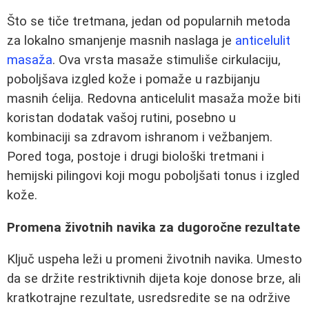
Što se tiče tretmana, jedan od popularnih metoda
za lokalno smanjenje masnih naslaga je
anticelulit
masaža
. Ova vrsta masaže stimuliše cirkulaciju,
poboljšava izgled kože i pomaže u razbijanju
masnih ćelija. Redovna anticelulit masaža može biti
koristan dodatak vašoj rutini, posebno u
kombinaciji sa zdravom ishranom i vežbanjem.
Pored toga, postoje i drugi biološki tretmani i
hemijski pilingovi koji mogu poboljšati tonus i izgled
kože.
Promena životnih navika za dugoročne rezultate
Ključ uspeha leži u promeni životnih navika. Umesto
da se držite restriktivnih dijeta koje donose brze, ali
kratkotrajne rezultate, usredsredite se na održive