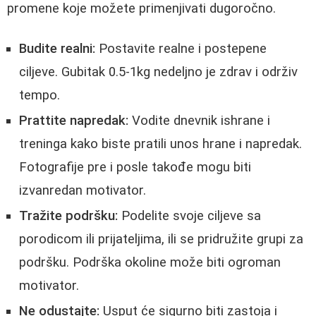
promene koje možete primenjivati dugoročno.
Budite realni:
Postavite realne i postepene
ciljeve. Gubitak 0.5-1kg nedeljno je zdrav i održiv
tempo.
Prattite napredak:
Vodite dnevnik ishrane i
treninga kako biste pratili unos hrane i napredak.
Fotografije pre i posle takođe mogu biti
izvanredan motivator.
Tražite podršku:
Podelite svoje ciljeve sa
porodicom ili prijateljima, ili se pridružite grupi za
podršku. Podrška okoline može biti ogroman
motivator.
Ne odustajte:
Usput će sigurno biti zastoja i