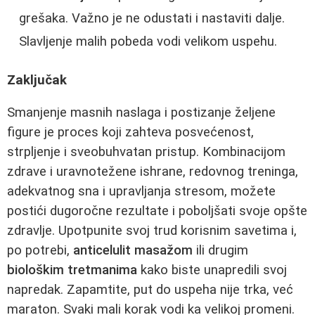
grešaka. Važno je ne odustati i nastaviti dalje.
Slavljenje malih pobeda vodi velikom uspehu.
Zaključak
Smanjenje masnih naslaga i postizanje željene
figure je proces koji zahteva posvećenost,
strpljenje i sveobuhvatan pristup. Kombinacijom
zdrave i uravnotežene ishrane, redovnog treninga,
adekvatnog sna i upravljanja stresom, možete
postići dugoročne rezultate i poboljšati svoje opšte
zdravlje. Upotpunite svoj trud korisnim savetima i,
po potrebi,
anticelulit masažom
ili drugim
biološkim tretmanima
kako biste unapredili svoj
napredak. Zapamtite, put do uspeha nije trka, već
maraton. Svaki mali korak vodi ka velikoj promeni.