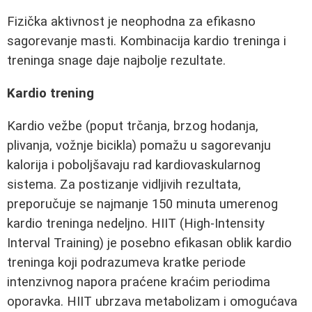
Fizička aktivnost je neophodna za efikasno
sagorevanje masti. Kombinacija kardio treninga i
treninga snage daje najbolje rezultate.
Kardio trening
Kardio vežbe (poput trčanja, brzog hodanja,
plivanja, vožnje bicikla) pomažu u sagorevanju
kalorija i poboljšavaju rad kardiovaskularnog
sistema. Za postizanje vidljivih rezultata,
preporučuje se najmanje 150 minuta umerenog
kardio treninga nedeljno. HIIT (High-Intensity
Interval Training) je posebno efikasan oblik kardio
treninga koji podrazumeva kratke periode
intenzivnog napora praćene kraćim periodima
oporavka. HIIT ubrzava metabolizam i omogućava