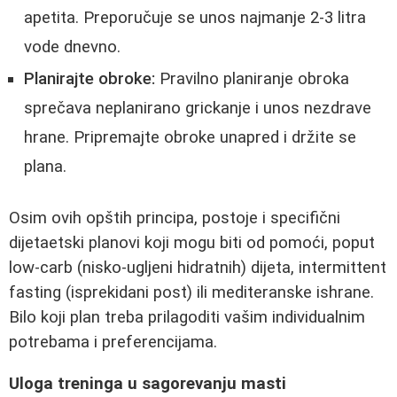
apetita. Preporučuje se unos najmanje 2-3 litra
vode dnevno.
Planirajte obroke:
Pravilno planiranje obroka
sprečava neplanirano grickanje i unos nezdrave
hrane. Pripremajte obroke unapred i držite se
plana.
Osim ovih opštih principa, postoje i specifični
dijetaetski planovi koji mogu biti od pomoći, poput
low-carb (nisko-ugljeni hidratnih) dijeta, intermittent
fasting (isprekidani post) ili mediteranske ishrane.
Bilo koji plan treba prilagoditi vašim individualnim
potrebama i preferencijama.
Uloga treninga u sagorevanju masti