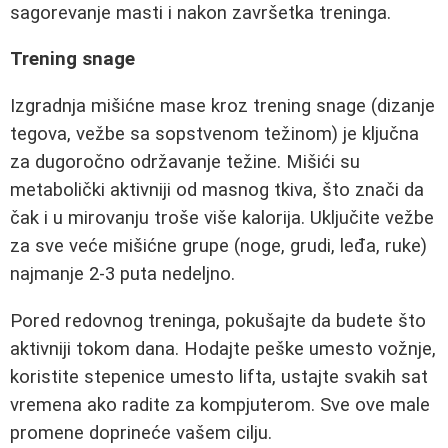
sagorevanje masti i nakon završetka treninga.
Trening snage
Izgradnja mišićne mase kroz trening snage (dizanje
tegova, vežbe sa sopstvenom težinom) je ključna
za dugoročno održavanje težine. Mišići su
metabolički aktivniji od masnog tkiva, što znači da
čak i u mirovanju troše više kalorija. Uključite vežbe
za sve veće mišićne grupe (noge, grudi, leđa, ruke)
najmanje 2-3 puta nedeljno.
Pored redovnog treninga, pokušajte da budete što
aktivniji tokom dana. Hodajte peške umesto vožnje,
koristite stepenice umesto lifta, ustajte svakih sat
vremena ako radite za kompjuterom. Sve ove male
promene doprineće vašem cilju.