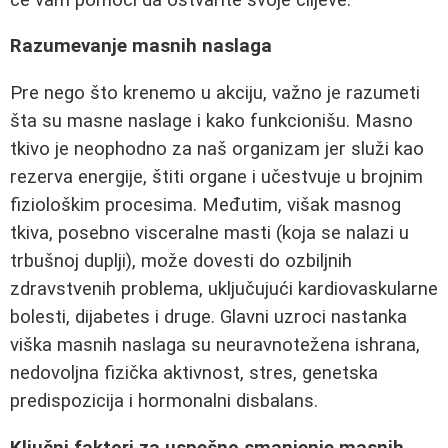
Razumevanje masnih naslaga
Pre nego što krenemo u akciju, važno je razumeti
šta su masne naslage i kako funkcionišu. Masno
tkivo je neophodno za naš organizam jer služi kao
rezerva energije, štiti organe i učestvuje u brojnim
fiziološkim procesima. Međutim, višak masnog
tkiva, posebno visceralne masti (koja se nalazi u
trbušnoj duplji), može dovesti do ozbiljnih
zdravstvenih problema, uključujući kardiovaskularne
bolesti, dijabetes i druge. Glavni uzroci nastanka
viška masnih naslaga su neuravnotežena ishrana,
nedovoljna fizička aktivnost, stres, genetska
predispozicija i hormonalni disbalans.
Ključni faktori za uspešno smanjenje masnih