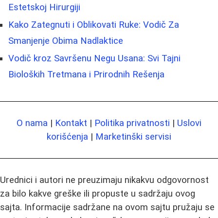
Estetskoj Hirurgiji
Kako Zategnuti i Oblikovati Ruke: Vodič Za
Smanjenje Obima Nadlaktice
Vodič kroz Savršenu Negu Usana: Svi Tajni
Bioloških Tretmana i Prirodnih Rešenja
O nama
|
Kontakt
|
Politika privatnosti
|
Uslovi
korišćenja
|
Marketinški servisi
Urednici i autori ne preuzimaju nikakvu odgovornost
za bilo kakve greške ili propuste u sadržaju ovog
sajta. Informacije sadržane na ovom sajtu pružaju se