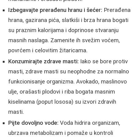
Izbegavajte prerađenu hranu i šećer:
Prerađena
hrana, gazirana pića, slatkiši i brza hrana bogati
su praznim kalorijama i doprinose stvaranju
masnih naslaga. Zamenite ih svežim voćem,
povrćem i celovitim žitaricama.
Konzumirajte zdrave masti:
Iako se bore protiv
masti, zdrave masti su neophodne za normalno
funkcionisanje organizma. Avokado, maslinovo
ulje, orašasti plodovi i riba bogata masnim
kiselinama (poput lososa) su izvori zdravih
masti.
Pijte dovoljno vode:
Voda hidrira organizam,
ubrzava metabolizam i pomaže u kontroli