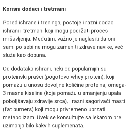
Korisni dodaci i tretmani
Pored ishrane i treninga, postoje i razni dodaci
ishrani i tretmani koji mogu podržati proces
mršavljenja. Međutim, važno je naglasiti da oni
sami po sebi ne mogu zameniti zdrave navike, već
služe kao dopuna.
Od dodataka ishrani, neki od popularnijih su
proteinski prašci (pogotovo whey protein), koji
pomažu u unosu dovoljne količine proteina, omega-
3 masne kiseline (koje pomažu u smanjenju upala i
poboljšavaju zdravlje srca), i razni sagorivači masti
(fat burners) koji mogu privremeno ubrzati
metabolizam. Uvek se konsultujte sa lekarom pre
uzimanja bilo kakvih suplemenata.