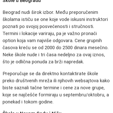
Škole u Beogradu
Beograd nudi širok izbor. Među preporučenim
školama ističu se one koje vode iskusni instruktori
poznati po svojoj posvećenosti i stručnosti.
Termini i lokacije variraju, pa je važno pronaći
option koja vam najviše odgovara. Cene grupnih
časova kreću se od 2000 do 2500 dinara mesečno.
Neke škole nude i tri časa nedeljno za ovaj iznos,
što je odlična ponuda za brži napredak.
Preporučuje se da direktno kontaktirate škole
preko društvenih mreža ili njihovih websajtova kako
biste saznali tačne termine i cene za nove grupe,
koje se najčešće formiraju u septembru/oktobru, a
ponekad i tokom godine.