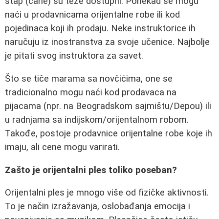
štap (cane) su teže dostupni. Ponekad se mogu
naći u prodavnicama orijentalne robe ili kod
pojedinaca koji ih prodaju. Neke instruktorice ih
naručuju iz inostranstva za svoje učenice. Najbolje
je pitati svog instruktora za savet.
Što se tiče marama sa novčićima, one se
tradicionalno mogu naći kod prodavaca na
pijacama (npr. na Beogradskom sajmištu/Depou) ili
u radnjama sa indijskom/orijentalnom robom.
Takođe, postoje prodavnice orijentalne robe koje ih
imaju, ali cene mogu varirati.
Zašto je orijentalni ples toliko poseban?
Orijentalni ples je mnogo više od fizičke aktivnosti.
To je način izražavanja, oslobađanja emocija i