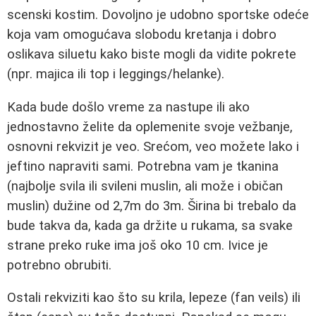
scenski kostim. Dovoljno je udobno sportske odeće
koja vam omogućava slobodu kretanja i dobro
oslikava siluetu kako biste mogli da vidite pokrete
(npr. majica ili top i leggings/helanke).
Kada bude došlo vreme za nastupe ili ako
jednostavno želite da oplemenite svoje vežbanje,
osnovni rekvizit je veo. Srećom, veo možete lako i
jeftino napraviti sami. Potrebna vam je tkanina
(najbolje svila ili svileni muslin, ali može i običan
muslin) dužine od 2,7m do 3m. Širina bi trebalo da
bude takva da, kada ga držite u rukama, sa svake
strane preko ruke ima još oko 10 cm. Ivice je
potrebno obrubiti.
Ostali rekviziti kao što su krila, lepeze (fan veils) ili