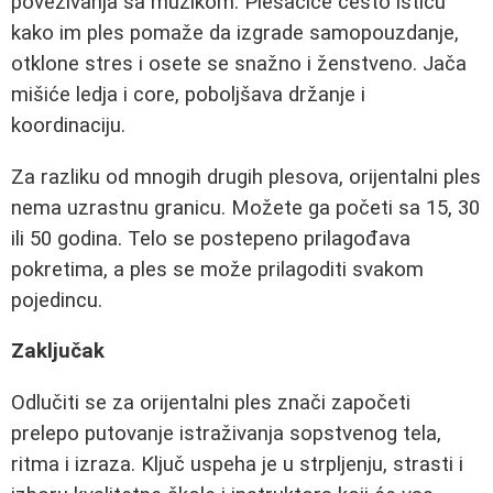
povezivanja sa muzikom. Plesačice često ističu
kako im ples pomaže da izgrade samopouzdanje,
otklone stres i osete se snažno i ženstveno. Jača
mišiće ledja i core, poboljšava držanje i
koordinaciju.
Za razliku od mnogih drugih plesova, orijentalni ples
nema uzrastnu granicu. Možete ga početi sa 15, 30
ili 50 godina. Telo se postepeno prilagođava
pokretima, a ples se može prilagoditi svakom
pojedincu.
Zaključak
Odlučiti se za orijentalni ples znači započeti
prelepo putovanje istraživanja sopstvenog tela,
ritma i izraza. Ključ uspeha je u strpljenju, strasti i