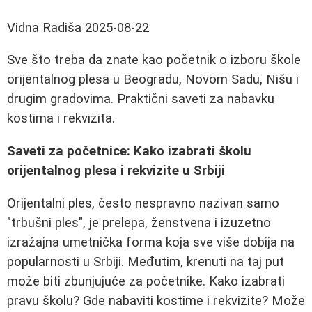
Vidna Radiša
2025-08-22
Sve što treba da znate kao početnik o izboru škole
orijentalnog plesa u Beogradu, Novom Sadu, Nišu i
drugim gradovima. Praktični saveti za nabavku
kostima i rekvizita.
Saveti za početnice: Kako izabrati školu
orijentalnog plesa i rekvizite u Srbiji
Orijentalni ples, često nespravno nazivan samo
"trbušni ples", je prelepa, ženstvena i izuzetno
izražajna umetnička forma koja sve više dobija na
popularnosti u Srbiji. Međutim, krenuti na taj put
može biti zbunjujuće za početnike. Kako izabrati
pravu školu? Gde nabaviti kostime i rekvizite? Može