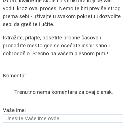
izboru kvalitetne škole i instruktora koji će vas
voditi kroz ovaj proces. Nemojte biti previše strogi
prema sebi - uživajte u svakom pokretu i dozvolite
sebi da grešite i učite.
Istražite, pitajte, posetite probne časove i
pronađite mesto gde se osećate inspirisano i
dobrodošlo. Srećno na vašem plesnom putu!
Komentari
Trenutno nema komentara za ovaj članak.
Vaše ime: