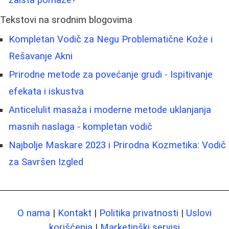
Tekstovi na srodnim blogovima
Kompletan Vodič za Negu Problematične Kože i
Rešavanje Akni
Prirodne metode za povećanje grudi - Ispitivanje
efekata i iskustva
Anticelulit masaža i moderne metode uklanjanja
masnih naslaga - kompletan vodič
Najbolje Maskare 2023 i Prirodna Kozmetika: Vodič
za Savršen Izgled
O nama
|
Kontakt
|
Politika privatnosti
|
Uslovi
korišćenja
|
Marketinški servisi