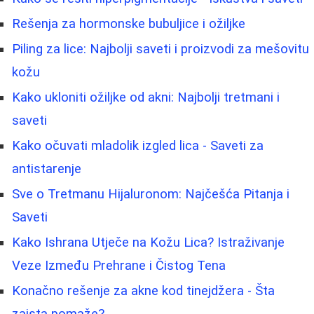
Rešenja za hormonske bubuljice i ožiljke
Piling za lice: Najbolji saveti i proizvodi za mešovitu
kožu
Kako ukloniti ožiljke od akni: Najbolji tretmani i
saveti
Kako očuvati mladolik izgled lica - Saveti za
antistarenje
Sve o Tretmanu Hijaluronom: Najčešća Pitanja i
Saveti
Kako Ishrana Utječe na Kožu Lica? Istraživanje
Veze Između Prehrane i Čistog Tena
Konačno rešenje za akne kod tinejdžera - Šta
zaista pomaže?