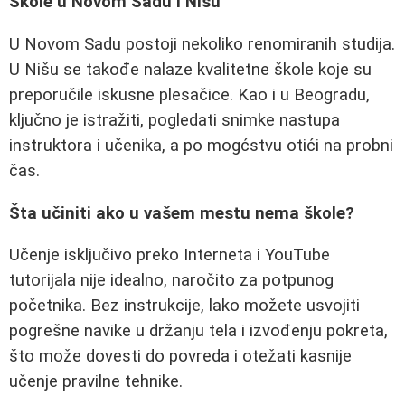
Škole u Novom Sadu i Nišu
U Novom Sadu postoji nekoliko renomiranih studija.
U Nišu se takođe nalaze kvalitetne škole koje su
preporučile iskusne plesačice. Kao i u Beogradu,
ključno je istražiti, pogledati snimke nastupa
instruktora i učenika, a po mogćstvu otići na probni
čas.
Šta učiniti ako u vašem mestu nema škole?
Učenje isključivo preko Interneta i YouTube
tutorijala nije idealno, naročito za potpunog
početnika. Bez instrukcije, lako možete usvojiti
pogrešne navike u držanju tela i izvođenju pokreta,
što može dovesti do povreda i otežati kasnije
učenje pravilne tehnike.