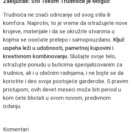
Zaključak: Stil Tokom Trudnoće je Moguć
Trudnoća ne znači odricanje od svog stila ili
komfora. Naprotiv, to je vreme da istražujete nove
krojeve, materijale i da se okružite stvarima u
kojima se osećate prelepo i samopouzdano.
Ključ
uspeha leži u udobnosti, pametnoj kupovini i
kreativnom kombinovanju
. Slušajte svoje telo,
istražujte ponudu u buticima specijalizovanim za
trudnice, ali i u običnim radnjama, i ne bojte se da
koristite i deo svoje postojeće garderobe. S pravim
pristupom, ovih devet meseci može biti period u
kom ćete blistati u svom novom, predivnom
izdanju.
Komentari