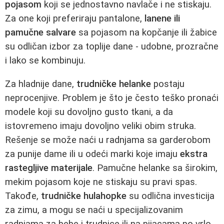
pojasom
koji se jednostavno navlače i ne stiskaju.
Za one koji preferiraju pantalone,
lanene ili
pamučne salvare
sa pojasom na kopčanje ili žabice
su odličan izbor za toplije dane - udobne, prozračne
i lako se kombinuju.
Za hladnije dane,
trudničke helanke
postaju
neprocenjive. Problem je što je često teško pronaći
modele koji su dovoljno gusto tkani, a da
istovremeno imaju dovoljno veliki obim struka.
Rešenje se može naći u radnjama sa garderobom
za punije dame ili u odeći marki koje imaju
ekstra
rastegljive materijale
. Pamučne helanke sa širokim,
mekim pojasom koje ne stiskaju su pravi spas.
Takođe,
trudničke hulahopke
su odlična investicija
za zimu, a mogu se naći u specijalizovanim
radnjama za bebe i trudnice ili na pijacama po vrlo