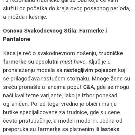
služiti od početka do kraja ovog posebnog perioda,
a možda i kasnije.
Osnova Svakodnevnog Stila: Farmerke i
Pantalone
Kada je reč o svakodnevnom nošenju,
trudničke
farmerke
su apsolutni
must-have
. Ključ je u
pronalaženju modela sa
rastegljivim pojasom
koji
se prilagođava rastućem stomaku. Mnoge žene su
sreću pronašle u lancima poput
C&A
, gde se mogu
naći kvalitetne varijante, iako je izbor ponekad
ograničen. Pored toga, vredno je obići i manje
butike specijalizovane za trudnice, gde su cene
često pristupačnije, a modeli moderni. Jedna od
preporuka su farmerke sa platnenim ili
lasteks