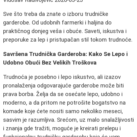
Sve što treba da znate o izboru trudničke
garderobe. Od udobnih farmerki i haljina do
praktičnog donjeg veša i obuće. Saveti, iskustva i
preporuke za lep i pristupačan stil tokom trudnoće.
Savršena Trudnička Garderoba: Kako Se Lepo i
Udobno Obući Bez Velikih Troškova
Trudnoća je posebno i lepo iskustvo, ali izazov
pronalaženja odgovarajuće garderobe može biti
prava borba. Želja da se osećate lepo, udobno i
moderno, a da pritom ne potrošite bogatstvo na
komade koje ćete nositi samo nekoliko meseci,
sasvim je razumljiva. Srećom, uz malo snalažljivosti
i znanja gde tražiti, moguće je kreirati prelepu i
funkcionalnu trudničku garderobu koja će vam