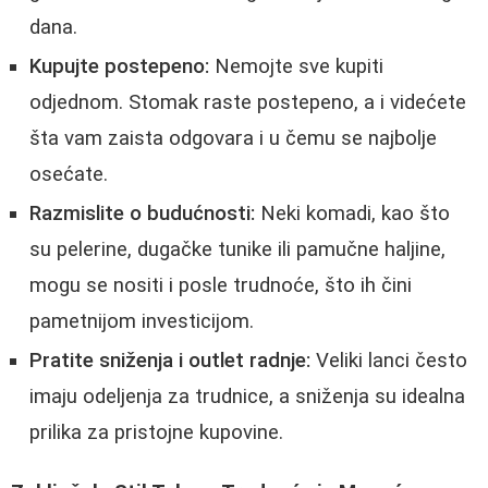
dana.
Kupujte postepeno:
Nemojte sve kupiti
odjednom. Stomak raste postepeno, a i videćete
šta vam zaista odgovara i u čemu se najbolje
osećate.
Razmislite o budućnosti:
Neki komadi, kao što
su pelerine, dugačke tunike ili pamučne haljine,
mogu se nositi i posle trudnoće, što ih čini
pametnijom investicijom.
Pratite sniženja i outlet radnje:
Veliki lanci često
imaju odeljenja za trudnice, a sniženja su idealna
prilika za pristojne kupovine.