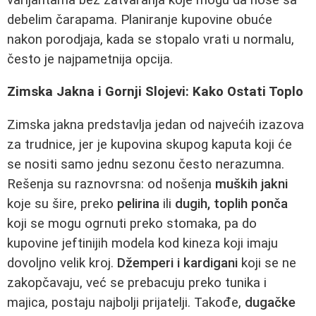
debelim čarapama. Planiranje kupovine obuće
nakon porodjaja, kada se stopalo vrati u normalu,
često je najpametnija opcija.
Zimska Jakna i Gornji Slojevi: Kako Ostati Toplo
Zimska jakna predstavlja jedan od najvećih izazova
za trudnice, jer je kupovina skupog kaputa koji će
se nositi samo jednu sezonu često nerazumna.
Rešenja su raznovrsna: od nošenja
muških jakni
koje su šire, preko
pelirina
ili
dugih, toplih ponča
koji se mogu ogrnuti preko stomaka, pa do
kupovine jeftinijih modela kod kineza koji imaju
dovoljno velik kroj.
Džemperi i kardigani
koji se ne
zakopčavaju, već se prebacuju preko tunika i
majica, postaju najbolji prijatelji. Takođe,
dugačke