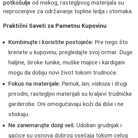
potkošulje
od mekog, rastegljivog materijala su
neprocenjive za održavanje topline ledja i stomaka.
Praktični Saveti za Pametnu Kupovinu
Kombinujte i koristite postojeće:
Pre nego što
krenete u kupovinu, pregledajte svoj ormar. Duge
haljine, široke tunike, muške majice i kardigani
mogu da dobiju novi život tokom trudnoće.
Fokus na materijale:
Pamuk, lan, viskoza
i drugi
prirodni, rastegljivi materijali su kraljevi trudničke
garderobe. Oni omogućavaju koži da diše i ne
stiskaju.
Ne zanemarujte donji veš:
Udoban grudnjak i
gaćice su osnova dobrog osećaja tokom celog