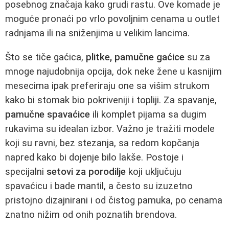
posebnog značaja kako grudi rastu. Ove komade je
moguće pronaći po vrlo povoljnim cenama u outlet
radnjama ili na sniženjima u velikim lancima.
Što se tiče gaćica,
plitke, pamučne gaćice
su za
mnoge najudobnija opcija, dok neke žene u kasnijim
mesecima ipak preferiraju one sa višim strukom
kako bi stomak bio pokriveniji i topliji. Za spavanje,
pamučne spavaćice
ili komplet pijama sa dugim
rukavima su idealan izbor. Važno je tražiti modele
koji su ravni, bez stezanja, sa redom kopčanja
napred kako bi dojenje bilo lakše. Postoje i
specijalni
setovi za porodilje
koji uključuju
spavaćicu i bade mantil, a često su izuzetno
pristojno dizajnirani i od čistog pamuka, po cenama
znatno nižim od onih poznatih brendova.