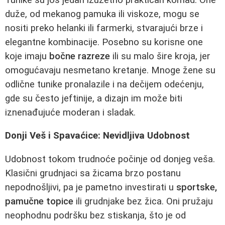
duže, od mekanog pamuka ili viskoze, mogu se
nositi preko helanki ili farmerki, stvarajući brze i
elegantne kombinacije. Posebno su korisne one
koje imaju
bočne razreze
ili su malo šire kroja, jer
omogućavaju nesmetano kretanje. Mnoge žene su
odlične tunike pronalazile i na dečijem odećenju,
gde su često jeftinije, a dizajn im može biti
iznenađujuće moderan i sladak.
Donji Veš i Spavaćice: Nevidljiva Udobnost
Udobnost tokom trudnoće počinje od donjeg veša.
Klasični grudnjaci sa žicama brzo postanu
nepodnošljivi, pa je pametno investirati u
sportske,
pamučne topice
ili grudnjake bez žica. Oni pružaju
neophodnu podršku bez stiskanja, što je od