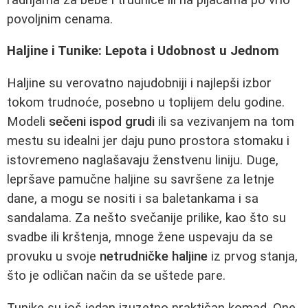
povoljnim cenama.
Haljine i Tunike: Lepota i Udobnost u Jednom
Haljine su verovatno najudobniji i najlepši izbor
tokom trudnoće, posebno u toplijem delu godine.
Modeli
sečeni ispod grudi
ili sa vezivanjem na tom
mestu su idealni jer daju puno prostora stomaku i
istovremeno naglašavaju ženstvenu liniju. Duge,
lepršave pamučne haljine su savršene za letnje
dane, a mogu se nositi i sa baletankama i sa
sandalama. Za nešto svečanije prilike, kao što su
svadbe ili krštenja, mnoge žene uspevaju da se
provuku u svoje
netrudničke haljine
iz prvog stanja,
što je odličan način da se uštede pare.
Tunike su još jedan izuzetno praktičan komad. One