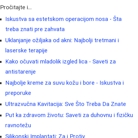
Pročitajte i...
Iskustva sa estetskom operacijom nosa - Šta
treba znati pre zahvata
Uklanjanje ožiljaka od akni: Najbolji tretmani i
laserske terapije
Kako očuvati mladolik izgled lica - Saveti za
antistarenje
Najbolje kreme za suvu kožu i bore - Iskustva i
preporuke
Ultrazvučna Kavitacija: Sve Što Treba Da Znate
Put ka zdravom životu: Saveti za duhovnu i fizičku
ravnotežu
Silikonski Implantati: Za i Protiv