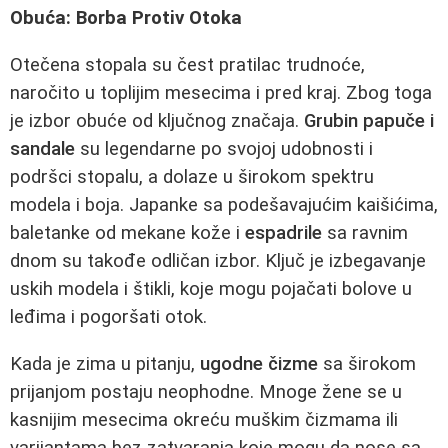
Obuća: Borba Protiv Otoka
Otečena stopala su čest pratilac trudnoće,
naročito u toplijim mesecima i pred kraj. Zbog toga
je izbor obuće od ključnog značaja.
Grubin papuče i
sandale
su legendarne po svojoj udobnosti i
podršci stopalu, a dolaze u širokom spektru
modela i boja. Japanke sa podešavajućim kaišićima,
baletanke od mekane kože i
espadrile
sa ravnim
dnom su takođe odličan izbor. Ključ je izbegavanje
uskih modela i štikli, koje mogu pojačati bolove u
leđima i pogoršati otok.
Kada je zima u pitanju,
ugodne čizme
sa širokom
prijanjom postaju neophodne. Mnoge žene se u
kasnijim mesecima okreću muškim čizmama ili
varijantama bez zatvaranja koje mogu da nose sa