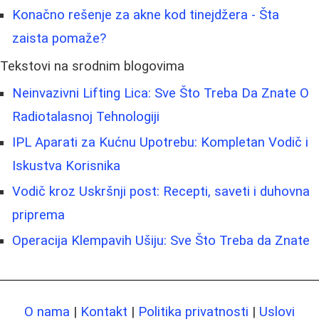
Konačno rešenje za akne kod tinejdžera - Šta
zaista pomaže?
Tekstovi na srodnim blogovima
Neinvazivni Lifting Lica: Sve Što Treba Da Znate O
Radiotalasnoj Tehnologiji
IPL Aparati za Kućnu Upotrebu: Kompletan Vodič i
Iskustva Korisnika
Vodič kroz Uskršnji post: Recepti, saveti i duhovna
priprema
Operacija Klempavih Ušiju: Sve Što Treba da Znate
O nama
|
Kontakt
|
Politika privatnosti
|
Uslovi