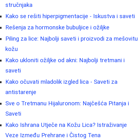
stručnjaka
Kako se rešiti hiperpigmentacije - Iskustva i saveti
Rešenja za hormonske bubuljice i ožiljke
Piling za lice: Najbolji saveti i proizvodi za mešovitu
kožu
Kako ukloniti ožiljke od akni: Najbolji tretmani i
saveti
Kako očuvati mladolik izgled lica - Saveti za
antistarenje
Sve o Tretmanu Hijaluronom: Najčešća Pitanja i
Saveti
Kako Ishrana Utječe na Kožu Lica? Istraživanje
Veze Između Prehrane i Čistog Tena