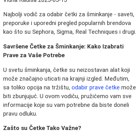
Najbolji vodič za odabir četki za šminkanje - saveti,
preporuke i uporedni pregled popularnih brendova
kao što su Sephora, Sigma, Real Techniques i drugi.
Savršene Četke za Šminkanje: Kako Izabrati
Prave za Vaše Potrebe
U svetu šminkanja, četke su neizostavan alat koji
može značajno uticati na krajnji izgled. Međutim,
sa toliko opcija na tržištu,
odabir prave četke
može
biti zbunjujuć. U ovom vodiču, pružićemo vam sve
informacije koje su vam potrebne da biste doneli
pravu odluku.
Zašto su Četke Tako Važne?