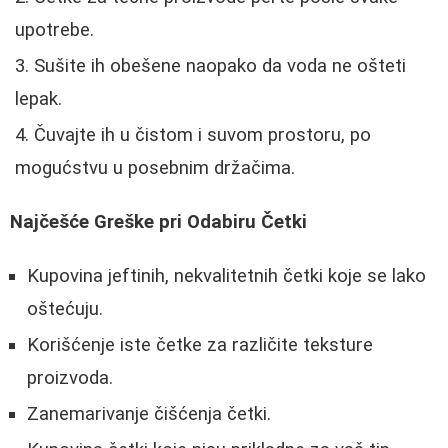
upotrebe.
Sušite ih obešene naopako da voda ne ošteti
lepak.
Čuvajte ih u čistom i suvom prostoru, po
mogućstvu u posebnim držačima.
Najčešće Greške pri Odabiru Četki
Kupovina jeftinih, nekvalitetnih četki koje se lako
oštećuju.
Korišćenje iste četke za različite teksture
proizvoda.
Zanemarivanje čišćenja četki.