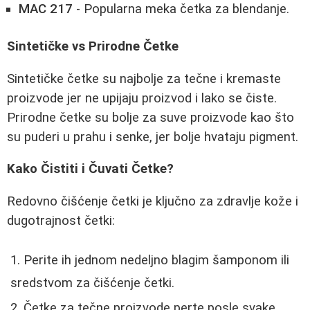
MAC 217
- Popularna meka četka za blendanje.
Sintetičke vs Prirodne Četke
Sintetičke četke su najbolje za tečne i kremaste
proizvode jer ne upijaju proizvod i lako se čiste.
Prirodne četke su bolje za suve proizvode kao što
su puderi u prahu i senke, jer bolje hvataju pigment.
Kako Čistiti i Čuvati Četke?
Redovno čišćenje četki je ključno za zdravlje kože i
dugotrajnost četki:
Perite ih jednom nedeljno blagim šamponom ili
sredstvom za čišćenje četki.
Četke za tečne proizvode perte posle svake