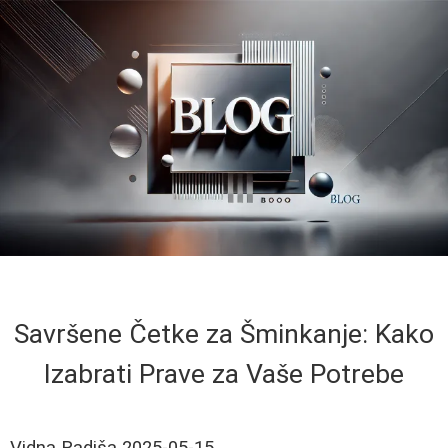
Savršene Četke za Šminkanje: Kako
Izabrati Prave za Vaše Potrebe
Vidna Radiša
2025-05-15