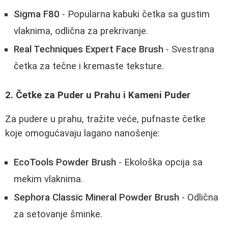
Sigma F80
- Popularna kabuki četka sa gustim
vlaknima, odlična za prekrivanje.
Real Techniques Expert Face Brush
- Svestrana
četka za tečne i kremaste teksture.
2. Četke za Puder u Prahu i Kameni Puder
Za pudere u prahu, tražite veće, pufnaste četke
koje omogućavaju lagano nanošenje:
EcoTools Powder Brush
- Ekološka opcija sa
mekim vlaknima.
Sephora Classic Mineral Powder Brush
- Odlična
za setovanje šminke.