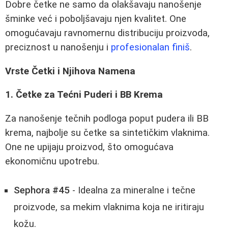
Dobre četke ne samo da olakšavaju nanošenje
šminke već i poboljšavaju njen kvalitet. One
omogućavaju ravnomernu distribuciju proizvoda,
preciznost u nanošenju i
profesionalan finiš
.
Vrste Četki i Njihova Namena
1. Četke za Tećni Puderi i BB Krema
Za nanošenje tečnih podloga poput pudera ili BB
krema, najbolje su četke sa sintetičkim vlaknima.
One ne upijaju proizvod, što omogućava
ekonomičnu upotrebu.
Sephora #45
- Idealna za mineralne i tečne
proizvode, sa mekim vlaknima koja ne iritiraju
kožu.