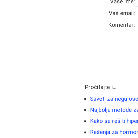
Vaše ime:
Vaš email:
Komentar:
Pročitajte i...
Saveti za negu ose
Najbolje metode za
Kako se rešiti hipe
Rešenja za hormons