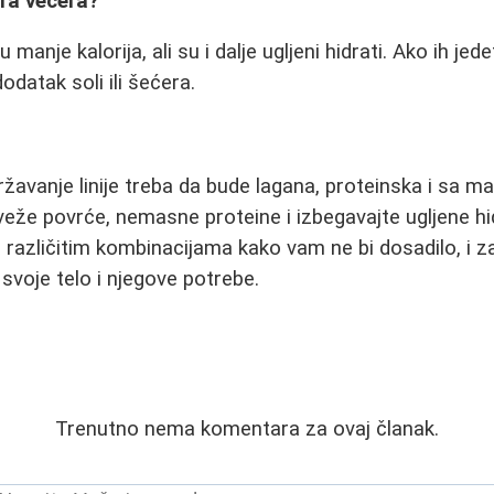
bra večera?
 manje kalorija, ali su i dalje ugljeni hidrati. Ako ih jed
dodatak soli ili šećera.
žavanje linije treba da bude lagana, proteinska i sa ma
veže povrće, nemasne proteine i izbegavajte ugljene hi
 različitim kombinacijama kako vam ne bi dosadilo, i z
i svoje telo i njegove potrebe.
Trenutno nema komentara za ovaj članak.