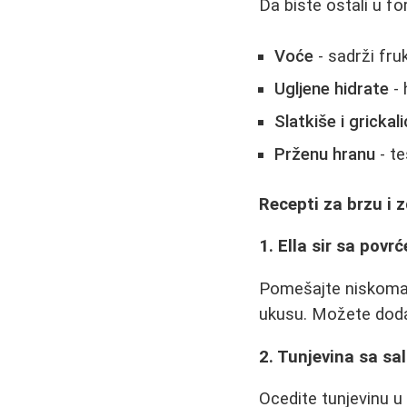
Da biste ostali u fo
Voće
- sadrži fru
Ugljene hidrate
- 
Slatkiše i grickal
Prženu hranu
- te
Recepti za brzu i 
1. Ella sir sa povr
Pomešajte niskomas
ukusu. Možete dodat
2. Tunjevina sa s
Ocedite tunjevinu 