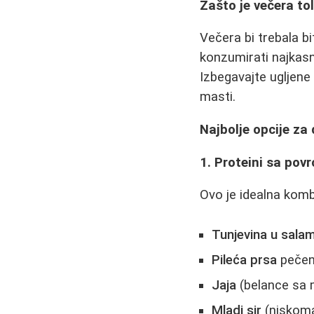
Zašto je večera to
Večera bi trebala bit
konzumirati najkasni
Izbegavajte ugljene 
masti.
Najbolje opcije za 
1. Proteini sa pov
Ovo je idealna kombi
Tunjevina u salam
Pileća prsa
pečena
Jaja
(belance sa 
Mladi sir
(niskoma