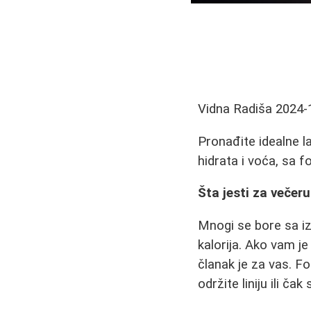
Vidna Radiša
2024-
Pronađite idealne l
hidrata i voća, sa 
Šta jesti za večer
Mnogi se bore sa iz
kalorija. Ako vam j
članak je za vas. F
održite liniju ili ča