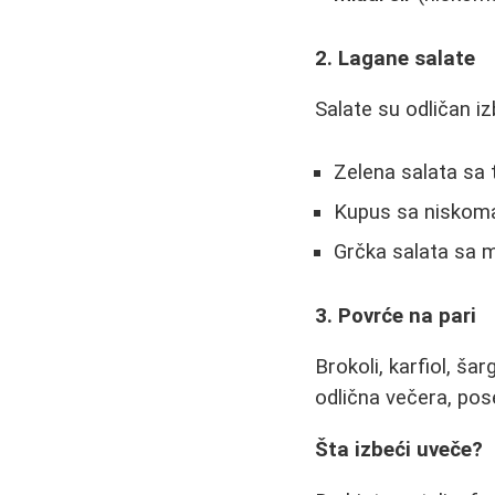
2. Lagane salate
Salate su odličan izb
Zelena salata sa
Kupus sa niskoma
Grčka salata sa m
3. Povrće na pari
Brokoli, karfiol, ša
odlična večera, po
Šta izbeći uveče?