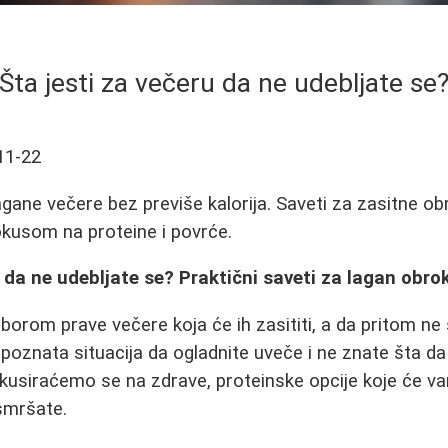
Šta jesti za večeru da ne udebljate se
11-22
agane večere bez previše kalorija. Saveti za zasitne ob
fokusom na proteine i povrće.
u da ne udebljate se? Praktični saveti za lagan obro
borom prave večere koja će ih zasititi, a da pritom ne 
e poznata situacija da ogladnite uveče i ne znate šta d
okusiraćemo se na zdrave, proteinske opcije koje će 
k smršate.