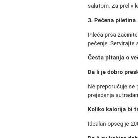
salatom. Za preliv k
3. Pečena piletina
Pileća prsa začinite
pečenje. Servirajte 
Česta pitanja o ve
Da li je dobro pres
Ne preporučuje se 
prejedanja sutradan.
Koliko kalorija bi 
Idealan opseg je 200