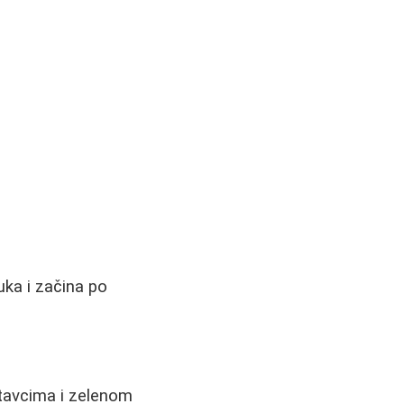
ka i začina po
stavcima i zelenom