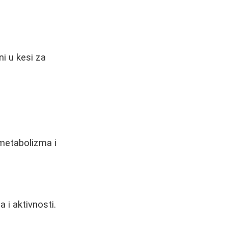
ni u kesi za
metabolizma i
 i aktivnosti.