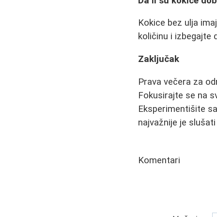
Da li su kokice do
Kokice bez ulja imaju
količinu i izbegajte 
Zaključak
Prava večera za odr
Fokusirajte se na s
Eksperimentišite sa
najvažnije je slušat
Komentari