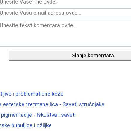
Slanje komentara
tljive i problematične kože
 estetske tretmane lica - Saveti stručnjaka
rpigmentacije - Iskustva i saveti
ke bubuljice i ožiljke