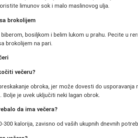
oristite limunov sok i malo maslinovog ulja.
 sa brokolijem
 biberom, bosiljkom i belim lukom u prahu. Pecite u rer
sa brokolijem na pari.
čeri
kočiti večeru?
preskakanje obroka, jer može dovesti do usporavanja 
 Bolje je uvek uključiti neki lagan obrok.
trebalo da ima večera?
-300 kalorija, zavisno od vaših ukupnih dnevnih potreba