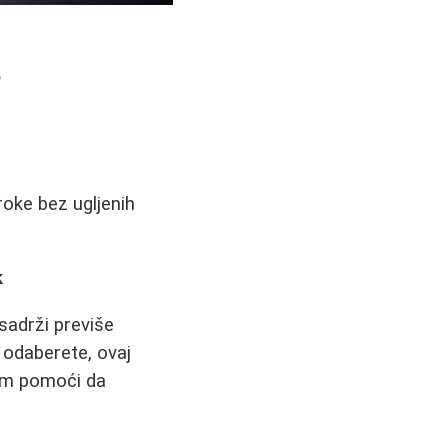
?
roke bez ugljenih
k
sadrži previše
a odaberete, ovaj
vam pomoći da