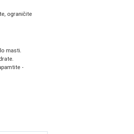
ete, ograničite
lo masti.
drate.
apamtite -