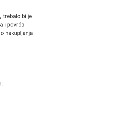
 trebalo bi je
a i povrća.
do nakupljanja
m: