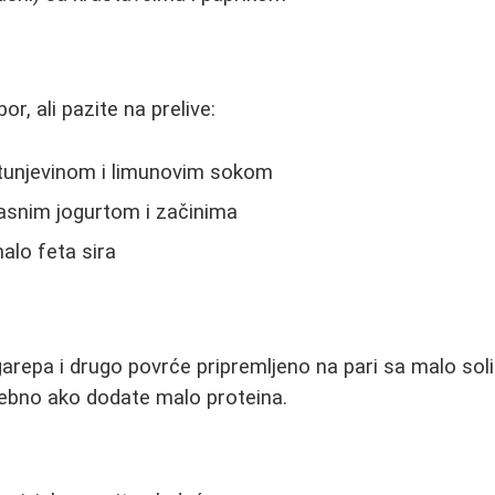
or, ali pazite na prelive:
 tunjevinom i limunovim sokom
snim jogurtom i začinima
alo feta sira
rgarepa i drugo povrće pripremljeno na pari sa malo soli
sebno ako dodate malo proteina.