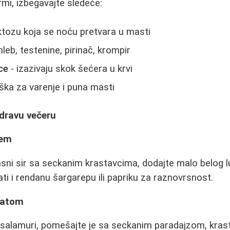
rmi, izbegavajte sledeće:
ktozu koja se noću pretvara u masti
hleb, testenine, pirinač, krompir
ice
- izazivaju skok šećera u krvi
ška za varenje i puna masti
zdravu večeru
ćem
ni sir sa seckanim krastavcima, dodajte malo belog lu
i i rendanu šargarepu ili papriku za raznovrsnost.
alatom
u salamuri, pomešajte je sa seckanim paradajzom, kra