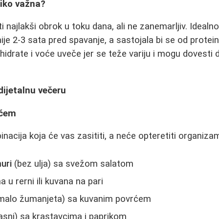
liko važna?
i najlakši obrok u toku dana, ali ne zanemarljiv. Idealno,
je 2-3 sata pred spavanje, a sastojala bi se od protein
hidrate i voće uveče jer se teže variju i mogu dovesti 
dijetalnu večeru
rćem
nacija koja će vas zasititi, a neće opteretiti organiza
uri
(bez ulja) sa svežom salatom
 u rerni ili kuvana na pari
malo žumanjeta) sa kuvanim povrćem
sni) sa krastavcima i paprikom