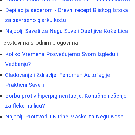
Depilacija šećerom - Drevni recept Bliskog Istoka
za savršeno glatku kožu
Najbolji Saveti za Negu Suve i Osetljive Kože Lica
Tekstovi na srodnim blogovima
Koliko Vremena Posvećujemo Svom Izgledu i
Vežbanju?
Gladovanje i Zdravlje: Fenomen Autofagije i
Praktični Saveti
Borba protiv hiperpigmentacije: Konačno rešenje
za fleke na licu?
Najbolji Proizvodi i Kućne Maske za Negu Kose