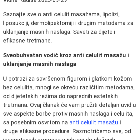
Saznajte sve o anti celulit masažama, lipolizi,
liposukciji, dermolipektomiji i drugim metodama za
uklanjanje masnih naslaga. Saveti za dijete i
efikasne tretmane.
Sveobuhvatan vodič kroz anti celulit masažu i
uklanjanje masnih naslaga
U potrazi za savršenom figurom i glatkom kožom
bez celulita, mnogi se okreću različitim metodama,
od dijetetskih režima do naprednih estetskih
tretmana. Ovaj članak će vam pružiti detaljan uvid u
sve aspekte borbe protiv masnih naslaga i celulita,
sa posebnim osvrtom na
anti celulit masažu
i
druge efikasne procedure. Razmotrićemo sve, od
jednostavnih promena u ishrani do složenih