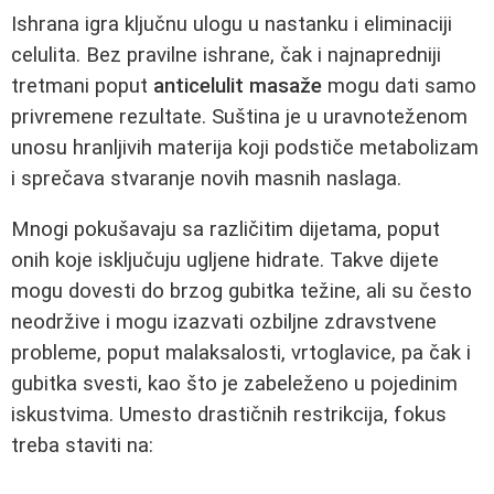
Ishrana igra ključnu ulogu u nastanku i eliminaciji
celulita. Bez pravilne ishrane, čak i najnapredniji
tretmani poput
anticelulit masaže
mogu dati samo
privremene rezultate. Suština je u uravnoteženom
unosu hranljivih materija koji podstiče metabolizam
i sprečava stvaranje novih masnih naslaga.
Mnogi pokušavaju sa različitim dijetama, poput
onih koje isključuju ugljene hidrate. Takve dijete
mogu dovesti do brzog gubitka težine, ali su često
neodržive i mogu izazvati ozbiljne zdravstvene
probleme, poput malaksalosti, vrtoglavice, pa čak i
gubitka svesti, kao što je zabeleženo u pojedinim
iskustvima. Umesto drastičnih restrikcija, fokus
treba staviti na: