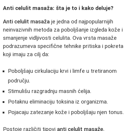
Anti celulit masaža: šta je to i kako deluje?
Anti celulit masaža
je jedna od najpopularnijih
neinvazivnih metoda za poboljšanje izgleda kože i
smanjenje vidljivosti celulita. Ova vrsta masaže
podrazumeva specifične tehnike pritiska i pokreta
koji imaju za cilj da:
Poboljšaju cirkulaciju krvi i limfe u tretiranom
području.
Stimulišu razgradnju masnih ćelija.
Potaknu eliminaciju toksina iz organizma.
Pojacaju zatezanje kože i poboljšaju njen tonus.
Postoje različiti tipovi
anti celulit masaže
,