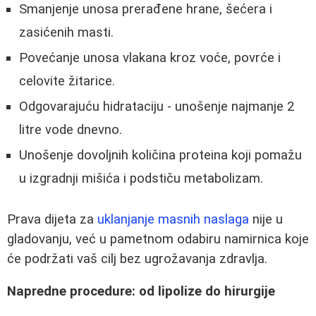
Smanjenje unosa prerađene hrane, šećera i
zasićenih masti.
Povećanje unosa vlakana kroz voće, povrće i
celovite žitarice.
Odgovarajuću hidrataciju - unošenje najmanje 2
litre vode dnevno.
Unošenje dovoljnih količina proteina koji pomažu
u izgradnji mišića i podstiču metabolizam.
Prava dijeta za
uklanjanje masnih naslaga
nije u
gladovanju, već u pametnom odabiru namirnica koje
će podržati vaš cilj bez ugrožavanja zdravlja.
Napredne procedure: od lipolize do hirurgije