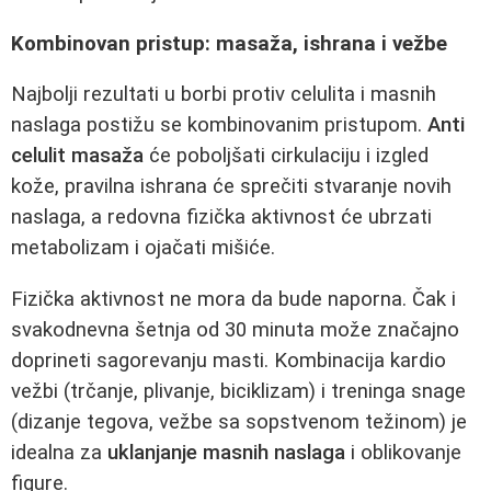
Kombinovan pristup: masaža, ishrana i vežbe
Najbolji rezultati u borbi protiv celulita i masnih
naslaga postižu se kombinovanim pristupom.
Anti
celulit masaža
će poboljšati cirkulaciju i izgled
kože, pravilna ishrana će sprečiti stvaranje novih
naslaga, a redovna fizička aktivnost će ubrzati
metabolizam i ojačati mišiće.
Fizička aktivnost ne mora da bude naporna. Čak i
svakodnevna šetnja od 30 minuta može značajno
doprineti sagorevanju masti. Kombinacija kardio
vežbi (trčanje, plivanje, biciklizam) i treninga snage
(dizanje tegova, vežbe sa sopstvenom težinom) je
idealna za
uklanjanje masnih naslaga
i oblikovanje
figure.