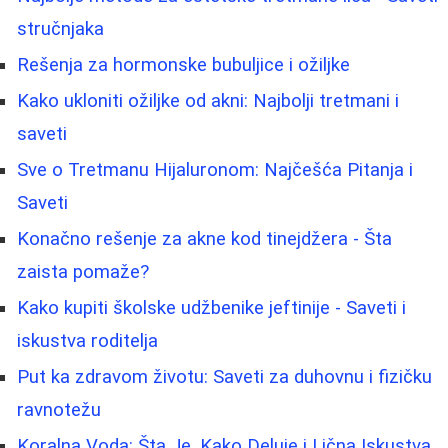
stručnjaka
Rešenja za hormonske bubuljice i ožiljke
Kako ukloniti ožiljke od akni: Najbolji tretmani i
saveti
Sve o Tretmanu Hijaluronom: Najčešća Pitanja i
Saveti
Konačno rešenje za akne kod tinejdžera - Šta
zaista pomaže?
Kako kupiti školske udžbenike jeftinije - Saveti i
iskustva roditelja
Put ka zdravom životu: Saveti za duhovnu i fizičku
ravnotežu
Koralna Voda: Šta Je, Kako Deluje i Lična Iskustva