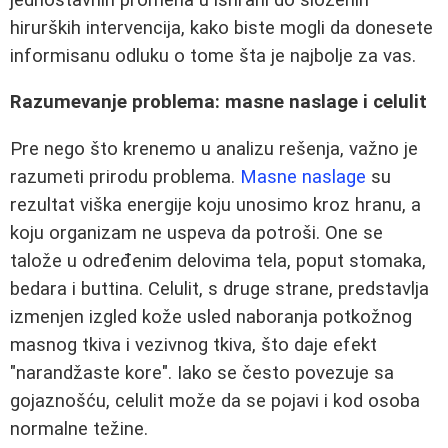
hirurških intervencija, kako biste mogli da donesete
informisanu odluku o tome šta je najbolje za vas.
Razumevanje problema: masne naslage i celulit
Pre nego što krenemo u analizu rešenja, važno je
razumeti prirodu problema.
Masne naslage
su
rezultat viška energije koju unosimo kroz hranu, a
koju organizam ne uspeva da potroši. One se
talože u određenim delovima tela, poput stomaka,
bedara i buttina. Celulit, s druge strane, predstavlja
izmenjen izgled kože usled naboranja potkožnog
masnog tkiva i vezivnog tkiva, što daje efekt
"narandžaste kore". Iako se često povezuje sa
gojaznošću, celulit može da se pojavi i kod osoba
normalne težine.