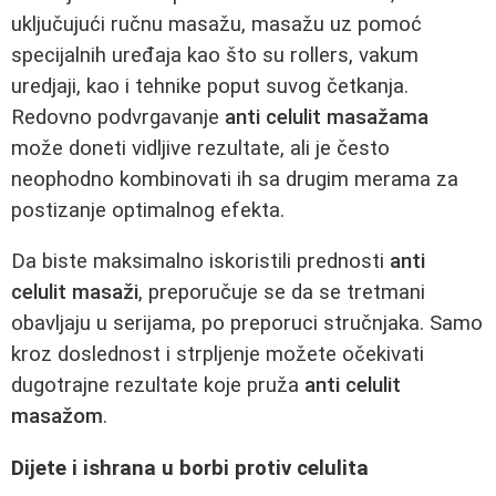
uključujući ručnu masažu, masažu uz pomoć
specijalnih uređaja kao što su rollers, vakum
uredjaji, kao i tehnike poput suvog četkanja.
Redovno podvrgavanje
anti celulit masažama
može doneti vidljive rezultate, ali je često
neophodno kombinovati ih sa drugim merama za
postizanje optimalnog efekta.
Da biste maksimalno iskoristili prednosti
anti
celulit masaži
, preporučuje se da se tretmani
obavljaju u serijama, po preporuci stručnjaka. Samo
kroz doslednost i strpljenje možete očekivati
dugotrajne rezultate koje pruža
anti celulit
masažom
.
Dijete i ishrana u borbi protiv celulita