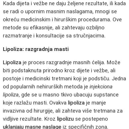
Kada dijeta i vežbe ne daju željene rezultate, ili kada
se radi o upornim masnim naslagama, mnogi se
okreću medicinskim i hirurškim procedurama. Ove
metode su efikasnije, ali zahtevaju ozbiljno
razmatranje i konsultacije sa stručnjacima.
Lipoliza: razgradnja masti
Lipoliza
je proces razgradnje masnih ćelija. Može
biti podstaknuta prirodno kroz dijete i vežbe, ali
postoje i medicinski tretmani koji je podstiču. Jedna
od popularnih nehirurških metoda je
injekciona
lipoliza
, gde se u masno tkivo ubacuju supstance
koje razlažu masti. Ovakva
lipoliza
je manje
invazivna od hirurgije, ali zahteva više tretmana za
vidljive rezultate. Kroz
lipolizu
se postepeno
uklanjaju masne naslage
iz specifičnih zona.