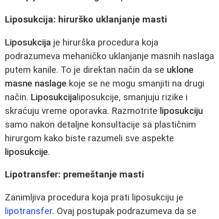
Liposukcija: hirurško uklanjanje masti
Liposukcija
je hirurška procedura koja
podrazumeva mehaničko uklanjanje masnih naslaga
putem kanile. To je direktan način da se
uklone
masne naslage
koje se ne mogu smanjiti na drugi
način.
Liposukcija
liposukcije, smanjuju rizike i
skraćuju vreme oporavka. Razmotrite
liposukciju
samo nakon detaljne konsultacije sa plastičnim
hirurgom kako biste razumeli sve aspekte
liposukcije
.
Lipotransfer: premeštanje masti
Zanimljiva procedura koja prati liposukciju je
lipotransfer
. Ovaj postupak podrazumeva da se