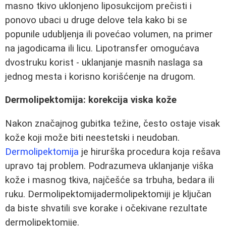
masno tkivo uklonjeno liposukcijom prečisti i
ponovo ubaci u druge delove tela kako bi se
popunile udubljenja ili povećao volumen, na primer
na jagodicama ili licu. Lipotransfer omogućava
dvostruku korist - uklanjanje masnih naslaga sa
jednog mesta i korisno korišćenje na drugom.
Dermolipektomija: korekcija viska kože
Nakon značajnog gubitka težine, često ostaje visak
kože koji može biti neestetski i neudoban.
Dermolipektomija
je hirurška procedura koja rešava
upravo taj problem. Podrazumeva uklanjanje viška
kože i masnog tkiva, najčešće sa trbuha, bedara ili
ruku. Dermolipektomijadermolipektomiji je ključan
da biste shvatili sve korake i očekivane rezultate
dermolipektomije.