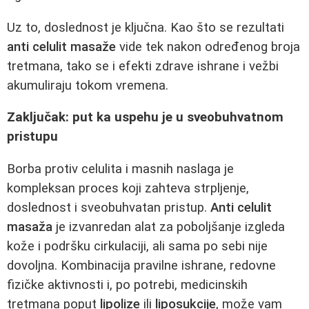
Uz to, doslednost je ključna. Kao što se rezultati
anti celulit masaže
vide tek nakon određenog broja
tretmana, tako se i efekti zdrave ishrane i vežbi
akumuliraju tokom vremena.
Zaključak: put ka uspehu je u sveobuhvatnom
pristupu
Borba protiv celulita i masnih naslaga je
kompleksan proces koji zahteva strpljenje,
doslednost i sveobuhvatan pristup.
Anti celulit
masaža
je izvanredan alat za poboljšanje izgleda
kože i podršku cirkulaciji, ali sama po sebi nije
dovoljna. Kombinacija pravilne ishrane, redovne
fizičke aktivnosti i, po potrebi, medicinskih
tretmana poput
lipolize
ili
liposukcije
, može vam