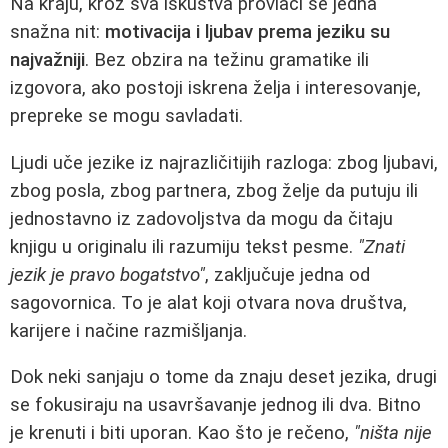
Na kraju, kroz sva iskustva provlači se jedna
snažna nit:
motivacija i ljubav prema jeziku su
najvažniji
. Bez obzira na težinu gramatike ili
izgovora, ako postoji iskrena želja i interesovanje,
prepreke se mogu savladati.
Ljudi uče jezike iz najrazličitijih razloga: zbog ljubavi,
zbog posla, zbog partnera, zbog želje da putuju ili
jednostavno iz zadovoljstva da mogu da čitaju
knjigu u originalu ili razumiju tekst pesme.
"Znati
jezik je pravo bogatstvo"
, zaključuje jedna od
sagovornica. To je alat koji otvara nova društva,
karijere i načine razmišljanja.
Dok neki sanjaju o tome da znaju deset jezika, drugi
se fokusiraju na usavršavanje jednog ili dva. Bitno
je krenuti i biti uporan. Kao što je rečeno,
"ništa nije