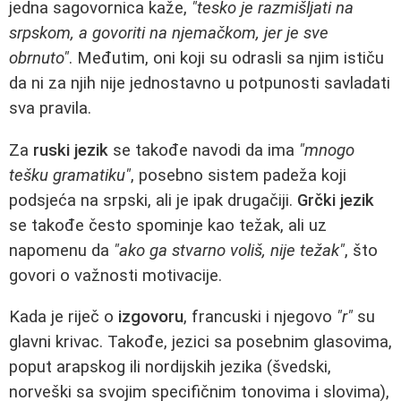
jedna sagovornica kaže,
"tesko je razmišljati na
srpskom, a govoriti na njemačkom, jer je sve
obrnuto"
. Međutim, oni koji su odrasli sa njim ističu
da ni za njih nije jednostavno u potpunosti savladati
sva pravila.
Za
ruski jezik
se takođe navodi da ima
"mnogo
tešku gramatiku"
, posebno sistem padeža koji
podsjeća na srpski, ali je ipak drugačiji.
Grčki jezik
se takođe često spominje kao težak, ali uz
napomenu da
"ako ga stvarno voliš, nije težak"
, što
govori o važnosti motivacije.
Kada je riječ o
izgovoru
, francuski i njegovo
"r"
su
glavni krivac. Takođe, jezici sa posebnim glasovima,
poput arapskog ili nordijskih jezika (švedski,
norveški sa svojim specifičnim tonovima i slovima),