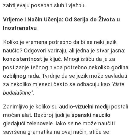
zahtijevaju poseban sluh i vježbu.
Vrijeme i Način Učenja: Od Serija do Života u
Inostranstvu
Koliko je vremena potrebno da bi se neki jezik
naučio? Odgovori variraju, ali jedna je stvar jasna:
konzistentnost je ključ
. Mnogi ističu da je za
postizanje tečnog nivoa potrebno
nekoliko godina
ozbiljnog rada
. Tvrdnje da se jezik može savladati
za nekoliko mjeseci često se odbacuju kao
"čiste
budalaštine"
.
Zanimljivo je koliko su
audio-vizuelni mediji
postali
moćan alat. Bezbroj ljudi je
španski naučilo
gledajući telenovele
. Iako se ne može naučiti
savršena gramatika na ovaj način, stiče se