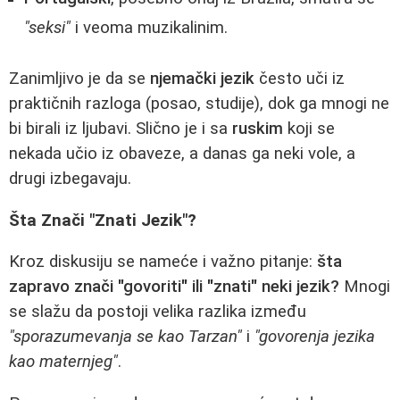
"seksi"
i veoma muzikalinim.
Zanimljivo je da se
njemački jezik
često uči iz
praktičnih razloga (posao, studije), dok ga mnogi ne
bi birali iz ljubavi. Slično je i sa
ruskim
koji se
nekada učio iz obaveze, a danas ga neki vole, a
drugi izbegavaju.
Šta Znači "Znati Jezik"?
Kroz diskusiju se nameće i važno pitanje:
šta
zapravo znači "govoriti" ili "znati" neki jezik?
Mnogi
se slažu da postoji velika razlika između
"sporazumevanja se kao Tarzan"
i
"govorenja jezika
kao maternjeg"
.