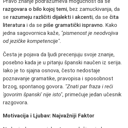
Pravo znanje podrazumeva mogućnost da se
razgovara o bilo kojoj temi
, bez zamuckivanja, da
se
razumeju različiti dijalekti i akcenti
, da se
čita
literatura
i da se
piše gramatički ispravno
. Kako
jedna sagovornica kaže,
"pismenost je neodvojiva
od jezičke kompetencije"
.
Česta je pojava da ljudi precenjuju svoje znanje,
posebno kada je u pitanju španski naučen iz serija.
Iako je to sjajna osnova, često nedostaje
poznavanje gramatike, pravopisa i sposobnost
brzog, spontanog govora.
"Znati par fraza i reći
'govorim španski' nije isto"
, primećuje jedan učesnik
razgovora.
Motivacija i Ljubav: Najvažniji Faktor