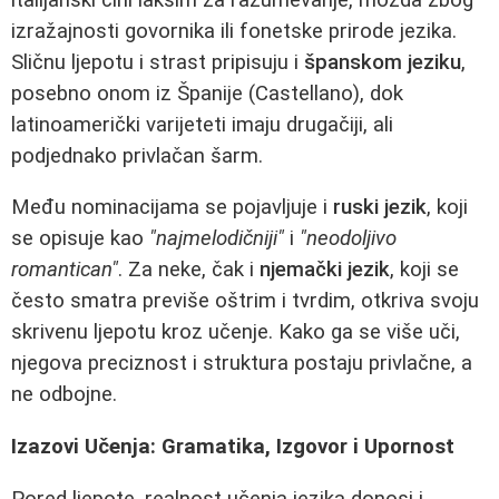
izražajnosti govornika ili fonetske prirode jezika.
Sličnu ljepotu i strast pripisuju i
španskom jeziku
,
posebno onom iz Španije (Castellano), dok
latinoamerički varijeteti imaju drugačiji, ali
podjednako privlačan šarm.
Među nominacijama se pojavljuje i
ruski jezik
, koji
se opisuje kao
"najmelodičniji"
i
"neodoljivo
romantican"
. Za neke, čak i
njemački jezik
, koji se
često smatra previše oštrim i tvrdim, otkriva svoju
skrivenu ljepotu kroz učenje. Kako ga se više uči,
njegova preciznost i struktura postaju privlačne, a
ne odbojne.
Izazovi Učenja: Gramatika, Izgovor i Upornost
Pored ljepote, realnost učenja jezika donosi i