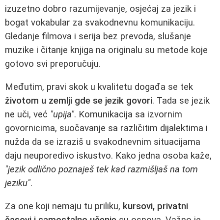
izuzetno dobro razumijevanje, osjećaj za jezik i
bogat vokabular za svakodnevnu komunikaciju.
Gledanje filmova i serija bez prevoda, slušanje
muzike i čitanje knjiga na originalu su metode koje
gotovo svi preporučuju.
Međutim, pravi skok u kvalitetu događa se tek
životom u zemlji gde se jezik govori
. Tada se jezik
ne uči, već
"upija"
. Komunikacija sa izvornim
govornicima, suočavanje sa različitim dijalektima i
nužda da se izraziš u svakodnevnim situacijama
daju neuporedivo iskustvo. Kako jedna osoba kaže,
"jezik odlično poznaješ tek kad razmišljaš na tom
jeziku"
.
Za one koji nemaju tu priliku,
kursovi, privatni
časovi i samostalno učenje
su osnova. Važno je