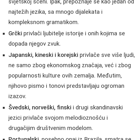
svjetskoj sceni. Ipak, prepoznaje se kao jedan od
najtežih jezika, sa mnogo dijalekata i
kompleksnom gramatikom.
Grčki
privlači ljubitelje istorije i onih kojima se
dopada njegov zvuk.
Japanski, kineski i korejski
privlače sve više ljudi,
ne samo zbog ekonomskog značaja, već i zbog
popularnosti kulture ovih zemalja. Međutim,
njihovo pismo i tonovi predstavljaju ogroman
izazov.
Švedski, norveški, finski
i drugi skandinavski
jezici privlače svojom melodioznošću i
drugačijim društvenim modelom.
Portugalski
, posebno onaj iz Brazila, smatra se