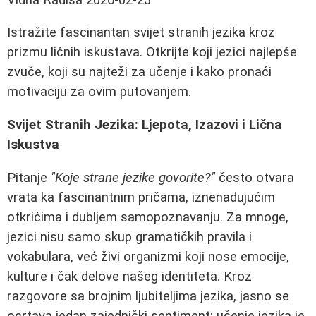
Istražite fascinantan svijet stranih jezika kroz
prizmu ličnih iskustava. Otkrijte koji jezici najlepše
zvuče, koji su najteži za učenje i kako pronaći
motivaciju za ovim putovanjem.
Svijet Stranih Jezika: Ljepota, Izazovi i Lična
Iskustva
Pitanje
"Koje strane jezike govorite?"
često otvara
vrata ka fascinantnim pričama, iznenadujućim
otkrićima i dubljem samopoznavanju. Za mnoge,
jezici nisu samo skup gramatičkih pravila i
vokabulara, već živi organizmi koji nose emocije,
kulture i čak delove našeg identiteta. Kroz
razgovore sa brojnim ljubiteljima jezika, jasno se
ocrtava jedan zajednički sentiment: učenje jezika je