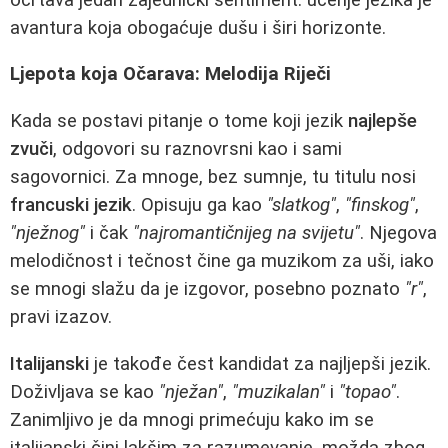
avantura koja obogaćuje dušu i širi horizonte.
Ljepota koja Očarava: Melodija Riječi
Kada se postavi pitanje o tome koji jezik
najlepše
zvuči
, odgovori su raznovrsni kao i sami
sagovornici. Za mnoge, bez sumnje, tu titulu nosi
francuski jezik
. Opisuju ga kao
"slatkog"
,
"finskog"
,
"nježnog"
i čak
"najromantičnijeg na svijetu"
. Njegova
melodičnost i tečnost čine ga muzikom za uši, iako
se mnogi slažu da je izgovor, posebno poznato
"r"
,
pravi izazov.
Italijanski
je takođe čest kandidat za najljepši jezik.
Doživljava se kao
"nježan"
,
"muzikalan"
i
"topao"
.
Zanimljivo je da mnogi primećuju kako im se
italijanski čini lakšim za razumevanje, možda zbog