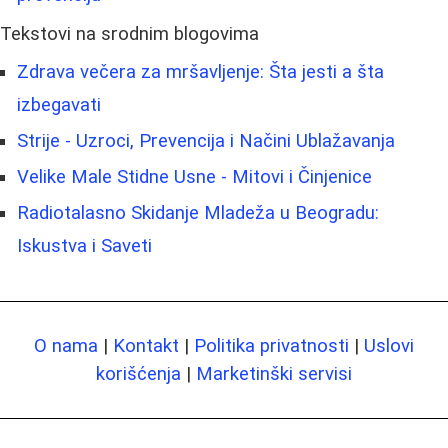
Tekstovi na srodnim blogovima
Zdrava večera za mršavljenje: Šta jesti a šta
izbegavati
Strije - Uzroci, Prevencija i Načini Ublažavanja
Velike Male Stidne Usne - Mitovi i Činjenice
Radiotalasno Skidanje Mladeža u Beogradu:
Iskustva i Saveti
O nama
|
Kontakt
|
Politika privatnosti
|
Uslovi
korišćenja
|
Marketinški servisi