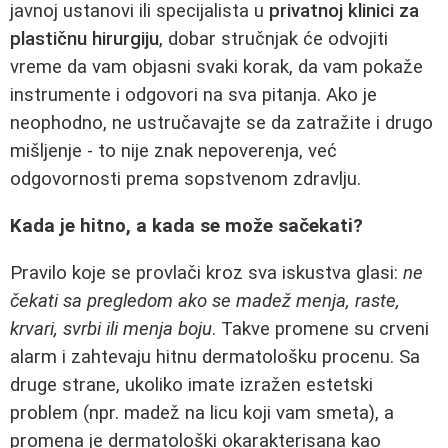
javnoj ustanovi ili specijalista u
privatnoj klinici za
plastičnu hirurgiju
, dobar stručnjak će odvojiti
vreme da vam objasni svaki korak, da vam pokaže
instrumente i odgovori na sva pitanja. Ako je
neophodno, ne ustručavajte se da zatražite i drugo
mišljenje - to nije znak nepoverenja, već
odgovornosti prema sopstvenom zdravlju.
Kada je hitno, a kada se može sačekati?
Pravilo koje se provlači kroz sva iskustva glasi:
ne
čekati sa pregledom ako se madež menja, raste,
krvari, svrbi ili menja boju
. Takve promene su crveni
alarm i zahtevaju hitnu dermatološku procenu. Sa
druge strane, ukoliko imate izražen estetski
problem (npr. madež na licu koji vam smeta), a
promena je dermatološki okarakterisana kao