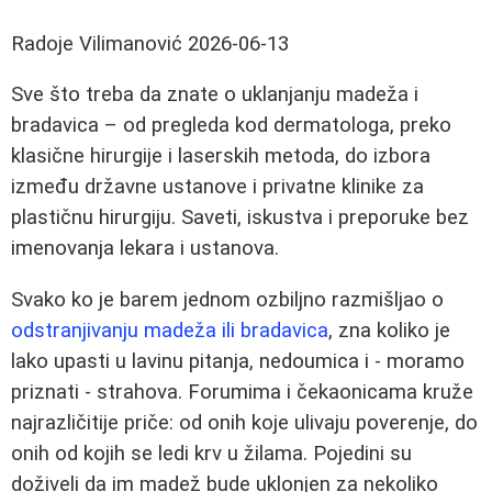
Radoje Vilimanović
2026-06-13
Sve što treba da znate o uklanjanju madeža i
bradavica – od pregleda kod dermatologa, preko
klasične hirurgije i laserskih metoda, do izbora
između državne ustanove i privatne klinike za
plastičnu hirurgiju. Saveti, iskustva i preporuke bez
imenovanja lekara i ustanova.
Svako ko je barem jednom ozbiljno razmišljao o
odstranjivanju madeža ili bradavica
, zna koliko je
lako upasti u lavinu pitanja, nedoumica i - moramo
priznati - strahova. Forumima i čekaonicama kruže
najrazličitije priče: od onih koje ulivaju poverenje, do
onih od kojih se ledi krv u žilama. Pojedini su
doživeli da im madež bude uklonjen za nekoliko