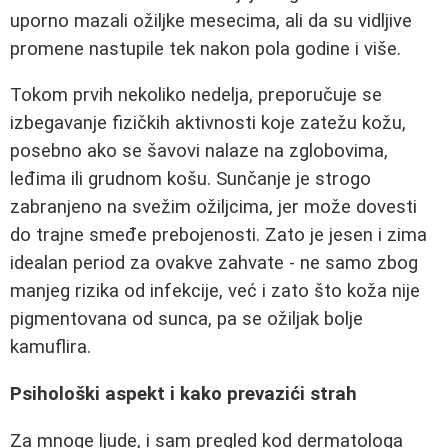
uporno mazali ožiljke mesecima, ali da su vidljive
promene nastupile tek nakon pola godine i više.
Tokom prvih nekoliko nedelja, preporučuje se
izbegavanje fizičkih aktivnosti koje zatežu kožu,
posebno ako se šavovi nalaze na zglobovima,
leđima ili grudnom košu. Sunčanje je strogo
zabranjeno na svežim ožiljcima, jer može dovesti
do trajne smeđe prebojenosti. Zato je jesen i zima
idealan period za ovakve zahvate - ne samo zbog
manjeg rizika od infekcije, već i zato što koža nije
pigmentovana od sunca, pa se ožiljak bolje
kamuflira.
Psihološki aspekt i kako prevazići strah
Za mnoge ljude, i sam pregled kod dermatologa