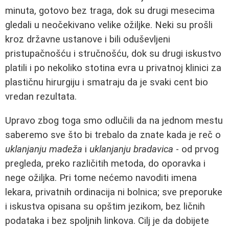
minuta, gotovo bez traga, dok su drugi mesecima
gledali u neočekivano velike ožiljke. Neki su prošli
kroz državne ustanove i bili oduševljeni
pristupačnošću i stručnošću, dok su drugi iskustvo
platili i po nekoliko stotina evra u privatnoj klinici za
plastičnu hirurgiju i smatraju da je svaki cent bio
vredan rezultata.
Upravo zbog toga smo odlučili da na jednom mestu
saberemo sve što bi trebalo da znate kada je reč o
uklanjanju madeža
i
uklanjanju bradavica
- od prvog
pregleda, preko različitih metoda, do oporavka i
nege ožiljka. Pri tome nećemo navoditi imena
lekara, privatnih ordinacija ni bolnica; sve preporuke
i iskustva opisana su opštim jezikom, bez ličnih
podataka i bez spoljnih linkova. Cilj je da dobijete