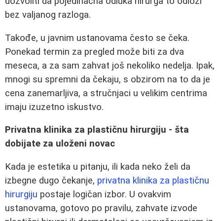
dozvoliti da pojedinačna odluka hirurga to odloži
bez valjanog razloga.
Takođe, u javnim ustanovama često se čeka.
Ponekad termin za pregled može biti za dva
meseca, a za sam zahvat još nekoliko nedelja. Ipak,
mnogi su spremni da čekaju, s obzirom na to da je
cena zanemarljiva, a stručnjaci u velikim centrima
imaju izuzetno iskustvo.
Privatna klinika za plastičnu hirurgiju - šta
dobijate za uloženi novac
Kada je estetika u pitanju, ili kada neko želi da
izbegne dugo čekanje,
privatna klinika za plastičnu
hirurgiju
postaje logičan izbor. U ovakvim
ustanovama, gotovo po pravilu, zahvate izvode