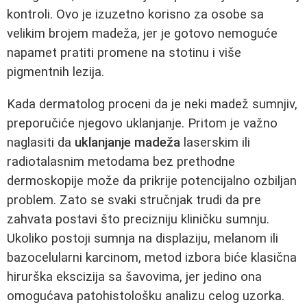
kontroli. Ovo je izuzetno korisno za osobe sa
velikim brojem madeža, jer je gotovo nemoguće
napamet pratiti promene na stotinu i više
pigmentnih lezija.
Kada dermatolog proceni da je neki madež sumnjiv,
preporučiće njegovo uklanjanje. Pritom je važno
naglasiti da
uklanjanje madeža
laserskim ili
radiotalasnim metodama bez prethodne
dermoskopije može da prikrije potencijalno ozbiljan
problem. Zato se svaki stručnjak trudi da pre
zahvata postavi što precizniju kliničku sumnju.
Ukoliko postoji sumnja na displaziju, melanom ili
bazocelularni karcinom, metod izbora biće klasična
hirurška ekscizija sa šavovima, jer jedino ona
omogućava patohistološku analizu celog uzorka.