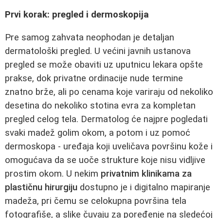
Prvi korak: pregled i dermoskopija
Pre samog zahvata neophodan je detaljan
dermatološki pregled. U većini javnih ustanova
pregled se može obaviti uz uputnicu lekara opšte
prakse, dok privatne ordinacije nude termine
znatno brže, ali po cenama koje variraju od nekoliko
desetina do nekoliko stotina evra za kompletan
pregled celog tela. Dermatolog će najpre pogledati
svaki madež golim okom, a potom i uz pomoć
dermoskopa - uređaja koji uveličava površinu kože i
omogućava da se uoče strukture koje nisu vidljive
prostim okom. U nekim
privatnim klinikama za
plastičnu hirurgiju
dostupno je i digitalno mapiranje
madeža, pri čemu se celokupna površina tela
fotografiše, a slike čuvaju za poređenje na sledećoj