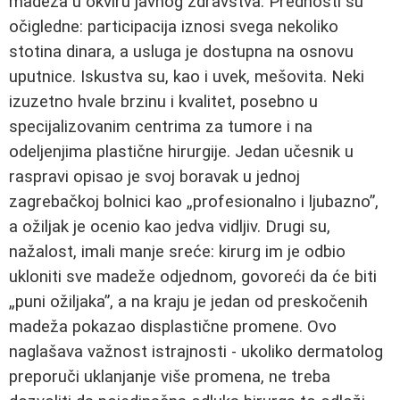
madeža u okviru javnog zdravstva. Prednosti su
očigledne: participacija iznosi svega nekoliko
stotina dinara, a usluga je dostupna na osnovu
uputnice. Iskustva su, kao i uvek, mešovita. Neki
izuzetno hvale brzinu i kvalitet, posebno u
specijalizovanim centrima za tumore i na
odeljenjima plastične hirurgije. Jedan učesnik u
raspravi opisao je svoj boravak u jednoj
zagrebačkoj bolnici kao „profesionalno i ljubazno”,
a ožiljak je ocenio kao jedva vidljiv. Drugi su,
nažalost, imali manje sreće: kirurg im je odbio
ukloniti sve madeže odjednom, govoreći da će biti
„puni ožiljaka”, a na kraju je jedan od preskočenih
madeža pokazao displastične promene. Ovo
naglašava važnost istrajnosti - ukoliko dermatolog
preporuči uklanjanje više promena, ne treba