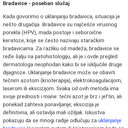
Bradavice - poseban slučaj
Kada govorimo o uklanjanju bradavica, situacija je
nešto drugačija. Bradavice su najčešće virusnog
porekla (HPV), mada postoje i seboroične
keratoze, koje se često nazivaju staračkim
bradavicama. Za razliku od madeža, bradavice se
ređe šalju na patohistologiju, ali je i ovde pregled
dermatologa neophodan kako bi se isključile druge
dijagnoze. Uklanjanje bradavice može se obaviti
tečnim azotom (krioterapija), elektrokoagulacijom,
laserom ili ekscizijom. Svaka od ovih metoda ima
svoje prednosti i mane: tečni azot je brz i jeftin, ali
ponekad zahteva ponavljanje; ekscizija je
definitivna, ali ostavlja mali ožiljak. Iskustva
pokazuju da se mnogi radije odlučuju za
uklanjanje