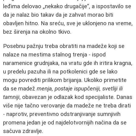
leđima delovao „nekako drugačije”, a ispostavilo se
da je nalaz bio takav da je zahvat morao biti
obavljen hitno. Na sreću, sve je uklonjeno na vreme,
bez širenja na okolno tkivo.
Posebnu pažnju treba obratiti na madeže koji se
nalaze na mestima stalnog trenja - ispod
naramenice grudnjaka, na vratu gde ih iritira kragna,
u predelu pazuha ili na potkolenici gde se lako
mogu povrediti prilikom brijanja. Ukoliko primetite
da se madež
menja, postaje ispupčeniji, svetliji ili
tamniji
, obavezan je odlazak kod specijaliste. Danas
više nije tačno verovanje da madeže ne treba dirati
- naprotiv, preventivno odstranjivanje sumnjivih
promena jedan je od najdelotvornijih načina da se
sačuva zdravlje.