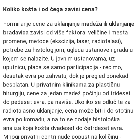
Koliko košta i od čega zavisi cena?
Formiranje cene za
uklanjanje madeža
ili
uklanjanje
bradavica
zavisi od više faktora: veličine i mesta
promene, metode (ekscizija, laser, radiotalasi),
potrebe za histologijom, ugleda ustanove i grada u
kojem se nalazite. U javnim ustanovama, uz
uputnicu, plaća se samo participacija - recimo,
desetak evra po zahvatu, dok je pregled ponekad
besplatan. U
privatnim klinikama za plastičnu
hirurgiju
, cene za jedan madež počinju od trideset
do pedeset evra, pa naviše. Ukoliko se odlučite za
radiotalasno uklanjanje, cena može biti i do stotinu
evra po komadu, a na to se dodaje histološka
analiza koja košta dvadeset do četrdeset evra.
Mnogi privatni centri nude popust na količinu -