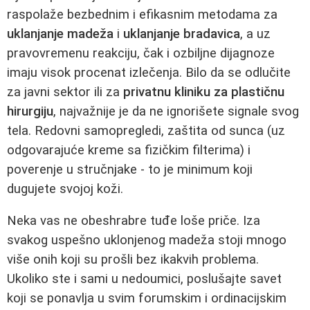
raspolaže bezbednim i efikasnim metodama za
uklanjanje madeža
i
uklanjanje bradavica
, a uz
pravovremenu reakciju, čak i ozbiljne dijagnoze
imaju visok procenat izlečenja. Bilo da se odlučite
za javni sektor ili za
privatnu kliniku za plastičnu
hirurgiju
, najvažnije je da ne ignorišete signale svog
tela. Redovni samopregledi, zaštita od sunca (uz
odgovarajuće kreme sa fizičkim filterima) i
poverenje u stručnjake - to je minimum koji
dugujete svojoj koži.
Neka vas ne obeshrabre tuđe loše priče. Iza
svakog uspešno uklonjenog madeža stoji mnogo
više onih koji su prošli bez ikakvih problema.
Ukoliko ste i sami u nedoumici, poslušajte savet
koji se ponavlja u svim forumskim i ordinacijskim