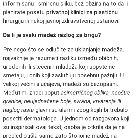
informisanu i smirenu sliku, bez obzira na to da li
planirate posetu
privatnoj klinici za plastičnu
hirurgiju
ili nekoj javnoj zdravstvenoj ustanovi.
Da li je svaki madež razlog za brigu?
Pre nego što se odlučite za
uklanjanje madeža
,
najvažnije je razumeti razliku između običnih,
urođenih ili stečenih mladeža koji uopšte ne
smetaju, i onih koji zaslužuju posebnu pažnju. U
velikoj većini slučajeva, madeži su bezopasni.
Međutim, znaci poput
asimetričnog oblika, neoštre
granice, neujednačene boje, svraba, krvarenja ili
naglog rasta
glavni su alarmi zbog kojih bi trebalo
posetiti dermatologa. U jednom od razgovora koji
su inspirisali ovaj tekst, osoba je otkrila da je na
pregled otišla samo zato što joj je madež na