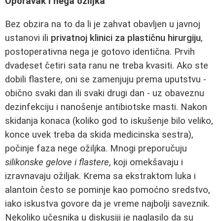
Oporavak i nega ožiljka
Bez obzira na to da li je zahvat obavljen u javnoj
ustanovi ili
privatnoj klinici za plastičnu hirurgiju
,
postoperativna nega je gotovo identična. Prvih
dvadeset četiri sata ranu ne treba kvasiti. Ako ste
dobili flastere, oni se zamenjuju prema uputstvu -
obično svaki dan ili svaki drugi dan - uz obaveznu
dezinfekciju i nanošenje antibiotske masti. Nakon
skidanja konaca (koliko god to iskušenje bilo veliko,
konce uvek treba da skida medicinska sestra),
počinje faza nege ožiljka. Mnogi preporučuju
silikonske gelove i flastere
, koji omekšavaju i
izravnavaju ožiljak. Krema sa ekstraktom luka i
alantoin često se pominje kao pomoćno sredstvo,
iako iskustva govore da je vreme najbolji saveznik.
Nekoliko učesnika u diskusiji je naglasilo da su