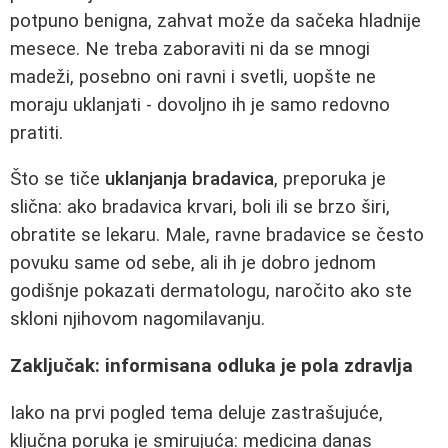
potpuno benigna, zahvat može da sačeka hladnije
mesece. Ne treba zaboraviti ni da se mnogi
madeži, posebno oni ravni i svetli, uopšte ne
moraju uklanjati - dovoljno ih je samo redovno
pratiti.
Što se tiče
uklanjanja bradavica
, preporuka je
slična: ako bradavica krvari, boli ili se brzo širi,
obratite se lekaru. Male, ravne bradavice se često
povuku same od sebe, ali ih je dobro jednom
godišnje pokazati dermatologu, naročito ako ste
skloni njihovom nagomilavanju.
Zaključak: informisana odluka je pola zdravlja
Iako na prvi pogled tema deluje zastrašujuće,
ključna poruka je smirujuća: medicina danas