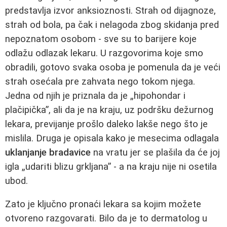
predstavlja izvor anksioznosti. Strah od dijagnoze,
strah od bola, pa čak i nelagoda zbog skidanja pred
nepoznatom osobom - sve su to barijere koje
odlažu odlazak lekaru. U razgovorima koje smo
obradili, gotovo svaka osoba je pomenula da je veći
strah osećala pre zahvata nego tokom njega.
Jedna od njih je priznala da je „hipohondar i
plačipička”, ali da je na kraju, uz podršku dežurnog
lekara, previjanje prošlo daleko lakše nego što je
mislila. Druga je opisala kako je mesecima odlagala
uklanjanje bradavice
na vratu jer se plašila da će joj
igla „udariti blizu grkljana” - a na kraju nije ni osetila
ubod.
Zato je ključno pronaći lekara sa kojim možete
otvoreno razgovarati. Bilo da je to dermatolog u