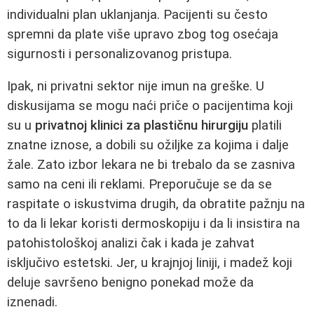
individualni plan uklanjanja. Pacijenti su često
spremni da plate više upravo zbog tog osećaja
sigurnosti i personalizovanog pristupa.
Ipak, ni privatni sektor nije imun na greške. U
diskusijama se mogu naći priče o pacijentima koji
su u
privatnoj klinici za plastičnu hirurgiju
platili
znatne iznose, a dobili su ožiljke za kojima i dalje
žale. Zato izbor lekara ne bi trebalo da se zasniva
samo na ceni ili reklami. Preporučuje se da se
raspitate o iskustvima drugih, da obratite pažnju na
to da li lekar koristi dermoskopiju i da li insistira na
patohistološkoj analizi čak i kada je zahvat
isključivo estetski. Jer, u krajnjoj liniji, i madež koji
deluje savršeno benigno ponekad može da
iznenadi.