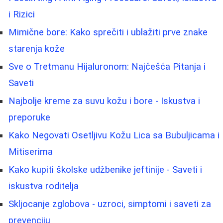
i Rizici
Mimične bore: Kako sprečiti i ublažiti prve znake
starenja kože
Sve o Tretmanu Hijaluronom: Najčešća Pitanja i
Saveti
Najbolje kreme za suvu kožu i bore - Iskustva i
preporuke
Kako Negovati Osetljivu Kožu Lica sa Bubuljicama i
Mitiserima
Kako kupiti školske udžbenike jeftinije - Saveti i
iskustva roditelja
Skljocanje zglobova - uzroci, simptomi i saveti za
prevenciju