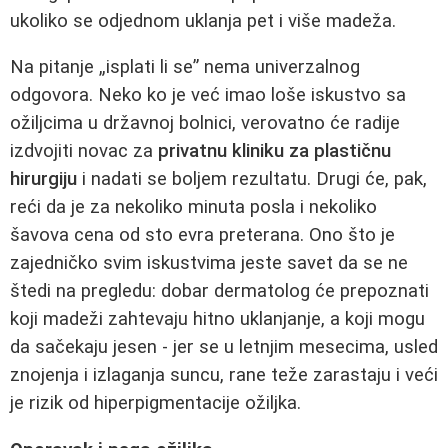
ukoliko se odjednom uklanja pet i više madeža.
Na pitanje „isplati li se” nema univerzalnog
odgovora. Neko ko je već imao loše iskustvo sa
ožiljcima u državnoj bolnici, verovatno će radije
izdvojiti novac za
privatnu kliniku za plastičnu
hirurgiju
i nadati se boljem rezultatu. Drugi će, pak,
reći da je za nekoliko minuta posla i nekoliko
šavova cena od sto evra preterana. Ono što je
zajedničko svim iskustvima jeste savet da se ne
štedi na pregledu: dobar dermatolog će prepoznati
koji madeži zahtevaju hitno uklanjanje, a koji mogu
da sačekaju jesen - jer se u letnjim mesecima, usled
znojenja i izlaganja suncu, rane teže zarastaju i veći
je rizik od hiperpigmentacije ožiljka.