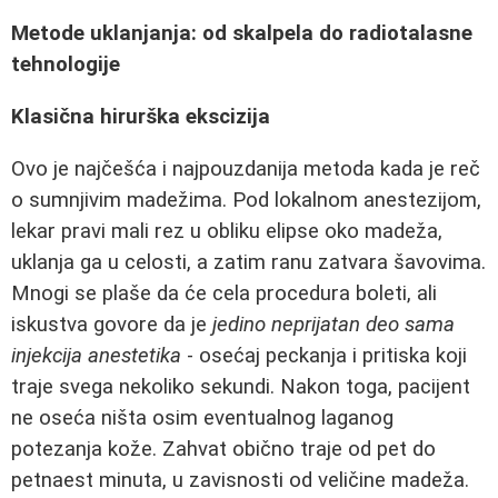
Metode uklanjanja: od skalpela do radiotalasne
tehnologije
Klasična hirurška ekscizija
Ovo je najčešća i najpouzdanija metoda kada je reč
o sumnjivim madežima. Pod lokalnom anestezijom,
lekar pravi mali rez u obliku elipse oko madeža,
uklanja ga u celosti, a zatim ranu zatvara šavovima.
Mnogi se plaše da će cela procedura boleti, ali
iskustva govore da je
jedino neprijatan deo sama
injekcija anestetika
- osećaj peckanja i pritiska koji
traje svega nekoliko sekundi. Nakon toga, pacijent
ne oseća ništa osim eventualnog laganog
potezanja kože. Zahvat obično traje od pet do
petnaest minuta, u zavisnosti od veličine madeža.