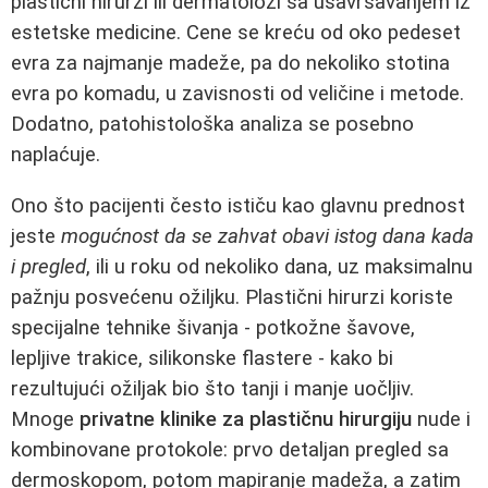
plastični hirurzi ili dermatolozi sa usavršavanjem iz
estetske medicine. Cene se kreću od oko pedeset
evra za najmanje madeže, pa do nekoliko stotina
evra po komadu, u zavisnosti od veličine i metode.
Dodatno, patohistološka analiza se posebno
naplaćuje.
Ono što pacijenti često ističu kao glavnu prednost
jeste
mogućnost da se zahvat obavi istog dana kada
i pregled
, ili u roku od nekoliko dana, uz maksimalnu
pažnju posvećenu ožiljku. Plastični hirurzi koriste
specijalne tehnike šivanja - potkožne šavove,
lepljive trakice, silikonske flastere - kako bi
rezultujući ožiljak bio što tanji i manje uočljiv.
Mnoge
privatne klinike za plastičnu hirurgiju
nude i
kombinovane protokole: prvo detaljan pregled sa
dermoskopom, potom mapiranje madeža, a zatim