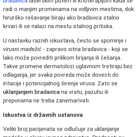
bradavica
laserskim putem ili krioterapijom kada se
radi o manjim promenama na vidljivim mestima, dok
hirurško rešavanje biraju ako bradavica stalno
krvari ili se nalazi na mestu stalnog pritiska.
U nastavku raznih iskustava, često se spominje i
virusni madežić
- zapravo sitna bradavica - koji se
lako može povrediti prilikom brijanja ili češanja.
Takve promene dermatolozi uglavnom tretiraju bez
odlaganja, jer svaka povreda može dovesti do
iritacije i potencijalnog širenja virusa. Zato se
uklanjanjem bradavica
na vratu, pazuhu ili
preponama ne treba zanemarivati.
Iskustva iz državnih ustanova
Veliki broj pacijenata se odlučuje za uklanjanje