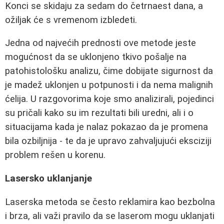
Konci se skidaju za sedam do četrnaest dana, a
ožiljak će s vremenom izbledeti.
Jedna od najvećih prednosti ove metode jeste
mogućnost da se uklonjeno tkivo pošalje na
patohistološku analizu, čime dobijate sigurnost da
je madež uklonjen u potpunosti i da nema malignih
ćelija. U razgovorima koje smo analizirali, pojedinci
su pričali kako su im rezultati bili uredni, ali i o
situacijama kada je nalaz pokazao da je promena
bila ozbiljnija - te da je upravo zahvaljujući eksciziji
problem rešen u korenu.
Lasersko uklanjanje
Laserska metoda se često reklamira kao bezbolna
i brza, ali važi pravilo da se laserom mogu uklanjati