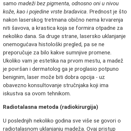
samo
madeži bez pigmenta, odnosno oni u nivou
kože, kao i pojedine vrste bradavica
. Prednost je što
nakon laserskog tretmana obično nema krvarenja
niti šavova, a krastica koja se formira otpadne za
nekoliko dana. Sa druge strane, lasersko uklanjanje
onemogućava histološki pregled, pa se ne
preporučuje za bilo kakve sumnjive promene.
Ukoliko vam je estetika na prvom mestu, a madež
je površan i dermatolog ga je proglasio potpuno
benignim, laser može biti dobra opcija - uz
obavezno konsultovanje stručnjaka koji ima
iskustva sa ovom tehnikom.
Radiotalasna metoda (radiokirurgija)
U poslednjih nekoliko godina sve više se govori o
radiotalasnom uklanjanju madeža. Ovaj pristup