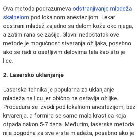
Ova metoda podrazumeva
odstranjivanje mladeža
skalpelom
pod lokalnom anestezijom. Lekar
odstrani mladež zajedno sa delom kože oko njega,
a zatim rana se zašije. Glavni nedostatak ove
metode je mogućnost stvaranja ožiljaka, posebno
ako se radi o osetljivim delovima tela kao što je
lice.
2. Lasersko uklanjanje
Laserska tehnika je popularna za uklanjanje
mladeža na licu jer obično ne ostavlja ožiljke.
Procedura se izvodi pod lokalnom anestezijom, bez
krvarenja, a formira se samo mala krastica koja
otpada nakon 5-7 dana. Međutim, laserska metoda
nije pogodna za sve vrste mladeža, posebno ako je