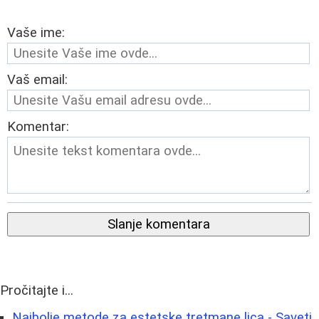
Vaše ime:
Vaš email:
Komentar:
Slanje komentara
Pročitajte i...
Najbolje metode za estetske tretmane lica - Saveti