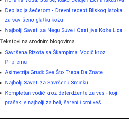
Koralna Voda: Šta Je, Kako Deluje i Lična Iskustva
Depilacija šećerom - Drevni recept Bliskog Istoka
za savršeno glatku kožu
Najbolji Saveti za Negu Suve i Osetljive Kože Lica
Tekstovi na srodnim blogovima
Savršena Rizota sa Škampima: Vodič kroz
Pripremu
Asimetrija Grudi: Sve Što Treba Da Znate
Najbolji Saveti za Savršenu Šminku
Kompletan vodič kroz deterdžente za veš - koji
prašak je najbolji za beli, šareni i crni veš