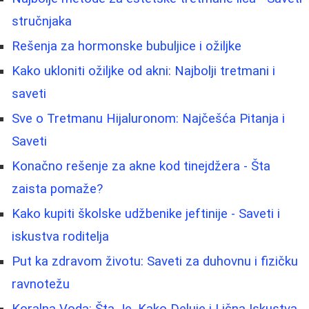
stručnjaka
Rešenja za hormonske bubuljice i ožiljke
Kako ukloniti ožiljke od akni: Najbolji tretmani i
saveti
Sve o Tretmanu Hijaluronom: Najčešća Pitanja i
Saveti
Konačno rešenje za akne kod tinejdžera - Šta
zaista pomaže?
Kako kupiti školske udžbenike jeftinije - Saveti i
iskustva roditelja
Put ka zdravom životu: Saveti za duhovnu i fizičku
ravnotežu