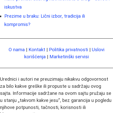
iskustva
Prezime u braku: Lični izbor, tradicija ili
kompromis?
O nama
|
Kontakt
|
Politika privatnosti
|
Uslovi
korišćenja
|
Marketinški servisi
Urednici i autori ne preuzimaju nikakvu odgovornost
za bilo kakve greške ili propuste u sadržaju ovog
sajta. Informacije sadržane na ovom sajtu pružaju se
u stanju „takvom kakve jesu“, bez garancija u pogledu
njihove potpunosti, tačnosti, korisnosti ili