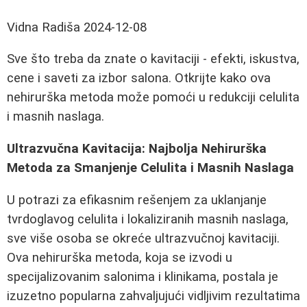
Vidna Radiša
2024-12-08
Sve što treba da znate o kavitaciji - efekti, iskustva,
cene i saveti za izbor salona. Otkrijte kako ova
nehirurška metoda može pomoći u redukciji celulita
i masnih naslaga.
Ultrazvučna Kavitacija: Najbolja Nehirurška
Metoda za Smanjenje Celulita i Masnih Naslaga
U potrazi za efikasnim rešenjem za uklanjanje
tvrdoglavog celulita i lokaliziranih masnih naslaga,
sve više osoba se okreće ultrazvučnoj kavitaciji.
Ova nehirurška metoda, koja se izvodi u
specijalizovanim salonima i klinikama, postala je
izuzetno popularna zahvaljujući vidljivim rezultatima