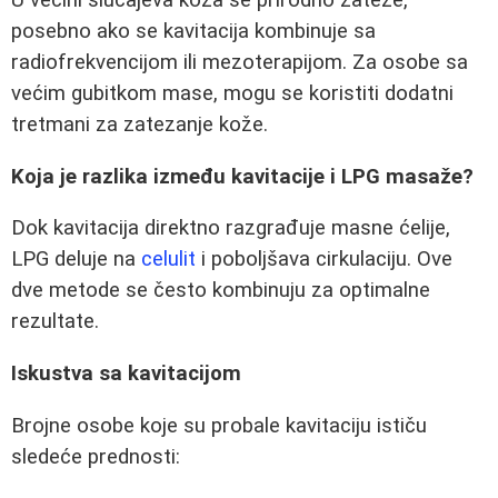
U većini slučajeva koža se prirodno zateže,
posebno ako se kavitacija kombinuje sa
radiofrekvencijom ili mezoterapijom. Za osobe sa
većim gubitkom mase, mogu se koristiti dodatni
tretmani za zatezanje kože.
Koja je razlika između kavitacije i LPG masaže?
Dok kavitacija direktno razgrađuje masne ćelije,
LPG deluje na
celulit
i poboljšava cirkulaciju. Ove
dve metode se često kombinuju za optimalne
rezultate.
Iskustva sa kavitacijom
Brojne osobe koje su probale kavitaciju ističu
sledeće prednosti: