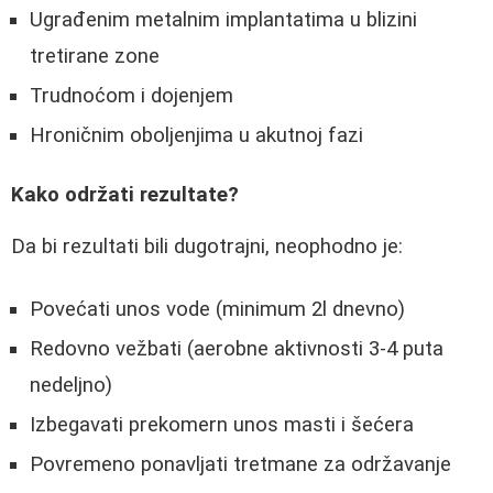
Ugrađenim metalnim implantatima u blizini
tretirane zone
Trudnoćom i dojenjem
Hroničnim oboljenjima u akutnoj fazi
Kako održati rezultate?
Da bi rezultati bili dugotrajni, neophodno je:
Povećati unos vode (minimum 2l dnevno)
Redovno vežbati (aerobne aktivnosti 3-4 puta
nedeljno)
Izbegavati prekomern unos masti i šećera
Povremeno ponavljati tretmane za održavanje