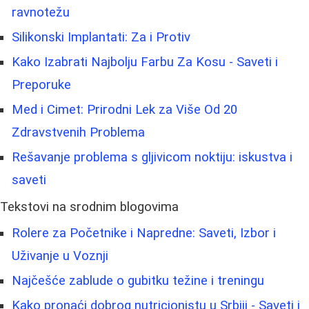
ravnotežu
Silikonski Implantati: Za i Protiv
Kako Izabrati Najbolju Farbu Za Kosu - Saveti i
Preporuke
Med i Cimet: Prirodni Lek za Više Od 20
Zdravstvenih Problema
Rešavanje problema s gljivicom noktiju: iskustva i
saveti
Tekstovi na srodnim blogovima
Rolere za Početnike i Napredne: Saveti, Izbor i
Uživanje u Voznji
Najčešće zablude o gubitku težine i treningu
Kako pronaći dobrog nutricionistu u Srbiji - Saveti i