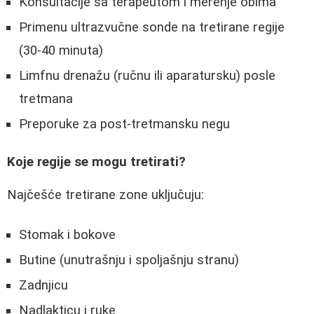
Konsultacije sa terapeutom i merenje obima
Primenu ultrazvučne sonde na tretirane regije
(30-40 minuta)
Limfnu drenažu (ručnu ili aparatursku) posle
tretmana
Preporuke za post-tretmansku negu
Koje regije se mogu tretirati?
Najčešće tretirane zone uključuju:
Stomak i bokove
Butine (unutrašnju i spoljašnju stranu)
Zadnjicu
Nadlakticu i ruke