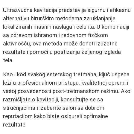
Ultrazvučna kavitacija predstavlja sigurnu i efikasnu
alternativu hirurškim metodama za uklanjanje
lokaliziranih masnih naslaga i celulita. U kombinaciji
sa zdravom ishranom i redovnom fizčkom
aktivnošću, ova metoda može doneti izuzetne
rezultate i pomoći u postizanju željenog izgleda
tela.
Kao i kod svakog estetskog tretmana, ključ uspeha
leži u profesionalnom pristupu, kvalitetnoj opremi i
vašoj posvećenosti post-tretmanskom režimu. Ako
razmišljate o kavitaciji, konsultujte se sa
stručnjacima i izaberite salon sa dobrom
reputacijom kako biste osigurali optimalne
rezultate.