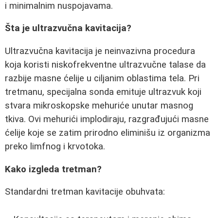
i minimalnim nuspojavama.
Šta je ultrazvučna kavitacija?
Ultrazvučna kavitacija je neinvazivna procedura
koja koristi niskofrekventne ultrazvučne talase da
razbije masne ćelije u ciljanim oblastima tela. Pri
tretmanu, specijalna sonda emituje ultrazvuk koji
stvara mikroskopske mehuriće unutar masnog
tkiva. Ovi mehurići implodiraju, razgrađujući masne
ćelije koje se zatim prirodno eliminišu iz organizma
preko limfnog i krvotoka.
Kako izgleda tretman?
Standardni tretman kavitacije obuhvata: