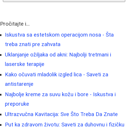
Pročitajte i...
Iskustva sa estetskom operacijom nosa - Šta
treba znati pre zahvata
Uklanjanje ožiljaka od akni: Najbolji tretmani i
laserske terapije
Kako očuvati mladolik izgled lica - Saveti za
antistarenje
Najbolje kreme za suvu kožu i bore - Iskustva i
preporuke
Ultrazvučna Kavitacija: Sve Što Treba Da Znate
Put ka zdravom životu: Saveti za duhovnu i fizičku