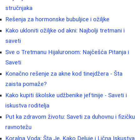
stručnjaka
Rešenja za hormonske bubuljice i ožiljke
Kako ukloniti ožiljke od akni: Najbolji tretmani i
saveti
Sve o Tretmanu Hijaluronom: Najčešća Pitanja i
Saveti
Konačno rešenje za akne kod tinejdžera - Šta
zaista pomaže?
Kako kupiti školske udžbenike jeftinije - Saveti i
iskustva roditelja
Put ka zdravom životu: Saveti za duhovnu i fizičku
ravnotežu
Koralna Voda: Šta Je, Kako Deluje i Lična Iskustva