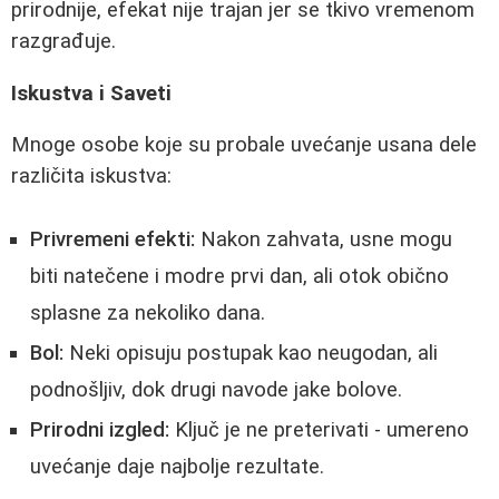
prirodnije, efekat nije trajan jer se tkivo vremenom
razgrađuje.
Iskustva i Saveti
Mnoge osobe koje su probale uvećanje usana dele
različita iskustva:
Privremeni efekti:
Nakon zahvata, usne mogu
biti natečene i modre prvi dan, ali otok obično
splasne za nekoliko dana.
Bol:
Neki opisuju postupak kao neugodan, ali
podnošljiv, dok drugi navode jake bolove.
Prirodni izgled:
Ključ je ne preterivati - umereno
uvećanje daje najbolje rezultate.