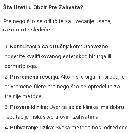
Šta Uzeti u Obzir Pre Zahvata?
Pre nego što se odlučite za uvećanje usana,
razmotrite sledeće:
Konsultacija sa stručnjakom:
Obavezno
posetite kvalifikovanog estetskog hirurga ili
dermatologa.
Privremena rešenja:
Ako niste sigurni, probajte
privremene filere pre nego što se opredelite za
trajnije metode.
Provere klinike:
Uverite se da klinika ima dobru
reputaciju i iskustvo u ovim zahvatima.
Prihvatanje rizika:
Svaka metoda nosi određene