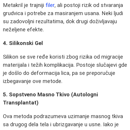
Metakril je trajniji
filer
, ali postoji rizik od stvaranja
grudvica i potrebe za masiranjem usana. Neki ljudi
su zadovoljni rezultatima, dok drugi doživljavaju
neželjene efekte.
4. Silikonski Gel
Silikon se sve ređe koristi zbog rizika od migracije
materijala i težih komplikacija. Postoje slučajevi gde
je došlo do deformacija lica, pa se preporučuje
izbegavanje ove metode.
5. Sopstveno Masno Tkivo (Autologni
Transplantat)
Ova metoda podrazumeva uzimanje masnog tkiva
sa drugog dela tela i ubrizgavanje u usne. Iako je