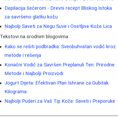
Depilacija šećerom - Drevni recept Bliskog Istoka
za savršeno glatku kožu
Najbolji Saveti za Negu Suve i Osetljive Kože Lica
Tekstovi na srodnim blogovima
Kako se rešiti podbradka: Sveobuhvatan vodič kroz
metode i rešenja
Konačni Vodič za Savršen Preplanuli Ten: Prirodne
Metode i Najbolji Proizvodi
Jogurt Dijeta: Efektivan Plan Ishrane za Gubitak
Kilograma
Najbolji Puderi za Vaš Tip Kože: Saveti i Preporuke