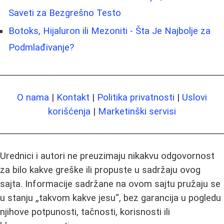
Saveti za Bezgrešno Testo
Botoks, Hijaluron ili Mezoniti - Šta Je Najbolje za
Podmlađivanje?
O nama
|
Kontakt
|
Politika privatnosti
|
Uslovi
korišćenja
|
Marketinški servisi
Urednici i autori ne preuzimaju nikakvu odgovornost
za bilo kakve greške ili propuste u sadržaju ovog
sajta. Informacije sadržane na ovom sajtu pružaju se
u stanju „takvom kakve jesu“, bez garancija u pogledu
njihove potpunosti, tačnosti, korisnosti ili