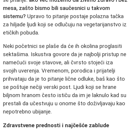
mesa, zašto bismo bili saučesnici u takvom
sistemu?
Upravo to pitanje postaje polazna tačka
za hiljade ljudi koji se odlučuju na vegetarijanstvo iz
etičkih pobuda.
Neki početnici se plaše da će ih okolina proglasiti
sektašima. Iskustva govore da je najbolji pristup ne
namećući svoje stavove, ali čvrsto stojeći iza
svojih uverenja. Vremenom, porodica i prijatelji
prihvataju da je to pitanje lične odluke, baš kao što
se poštuje nečiji verski post. Ljudi koji se hrane
biljnom hranom često ističu da im je laknulo kad su
prestali da učestvuju u onome što doživljavaju kao
nepotrebno ubijanje.
Zdravstvene prednosti i najčešće zablude