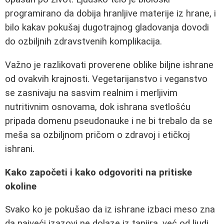
programirano da dobija hranljive materije iz hrane, i
bilo kakav pokušaj dugotrajnog gladovanja dovodi
do ozbiljnih zdravstvenih komplikacija.
Važno je razlikovati proverene oblike biljne ishrane
od ovakvih krajnosti. Vegetarijanstvo i veganstvo
se zasnivaju na sasvim realnim i merljivim
nutritivnim osnovama, dok ishrana svetlošću
pripada domenu pseudonauke i ne bi trebalo da se
meša sa ozbiljnom pričom o zdravoj i etičkoj
ishrani.
Kako započeti i kako odgovoriti na pritiske
okoline
Svako ko je pokušao da iz ishrane izbaci meso zna
da najveći izazovi ne dolaze iz tanjira, već od ljudi.