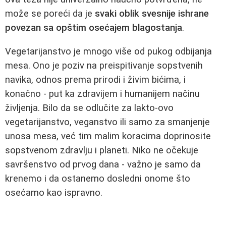
može se poreći da je
svaki oblik svesnije ishrane
povezan sa opštim osećajem blagostanja
.
Vegetarijanstvo je mnogo više od pukog odbijanja
mesa. Ono je poziv na preispitivanje sopstvenih
navika, odnos prema prirodi i živim bićima, i
konačno - put ka zdravijem i humanijem načinu
življenja. Bilo da se odlučite za lakto-ovo
vegetarijanstvo, veganstvo ili samo za smanjenje
unosa mesa, već tim malim koracima doprinosite
sopstvenom zdravlju i planeti. Niko ne očekuje
savršenstvo od prvog dana - važno je samo da
krenemo i da ostanemo dosledni onome što
osećamo kao ispravno.