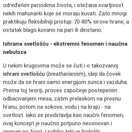
određenim periodima života, i otežana svarljivost
nekih mahunarki koje se moraju kuvati. Zato mnogi
praktikuju fleksibilniji pristup: 70-80% sirove hrane, a
ostatak blago kuvano na pari ili dinstano.
Ishrana svetlošću - ekstremni fenomen i naučna
nebuloza
U nekim krugovima može se čuti i o takozvanoj
ishrani svetlošću
(
breatharianism
), ideji da čovek
može da se hrani samo energijom sunca i vazduha.
Prema toj teoriji, proces započinje postepenim
odbacivanjem mesa, zatim prelaskom na presnu
hranu, potom na sokove, vodu i na kraju - na
svetlost. Iako se predstavlja kao naučni fenomen,
ovaj koncept je naučno potpuno neosnovan i
opasan po život. Ljudsko telo je biološki