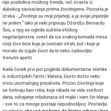
nije posledica modnog trenda, već izrasta iz
dubokog saosećanja prema životinjama. Poznata je
izreka -
„Životinje su moji prijatelji, a ja svoje prijatelje
ne jedem.“
Iako je neki pripisuju Džordžu Bernardu
Šou, u njoj se ogleda suština etičkog
vegetarijanstva: svest da iza svakog komada mesa
stoji živo biće koje je osećalo strah, bol i koje je
moralo da izgubi život da bi neko zadovoljio
trenutni apetit.
Kada čovek prvi put pogleda dokumentarne snimke
iz industrijskih farmi i klanica, često doživi neku
vrstu unutrašnjeg preokreta. Prizori životinja koje
se tretiraju kao roba, koje nikada ne vide svetlost
dana, odvajanje mladunaca od majki i sam čin klanja
- sve to za mnoge postaje nepodnošljivo. Postavlja
se pitanje:
ako već možemo da živimo zdravo i bez