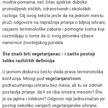
modna pomama, već čitav spektar duboko
promišljenih etičkih, zdravstvenih i ekoloških
razloga. Cilj ovog teksta jeste da na jednom mestu
pruži odgovore na najvažnija pitanja o biljnoj ishrani,
razjasni terminološke zabune i pomogne svima koji
razmišljaju o tome da iz svog jelovnika izbace
namirnice životinjskog porekla.
Šta znači biti vegetarijanac - i zašto postoji
toliko različitih definicija
U javnom diskursu često vlada prava terminološka
konfuzija. Mnogi pod
vegetarijanstvom
podrazumevaju ishranu bez mesa, ali tu se odmah
postavlja pitanje: da li se riba smatra mesom? Šta
je sa jajima i mlekom? Odgovor nije jednoznačan jer
postoji nekoliko varijanti vegetarijanske ishrane.