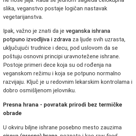
slika, veganstvo postaje logičan nastavak
vegetarijanstva.
Ipak, važno je znati da je
veganska ishrana
potpuno izvodljiva i zdrava
za ljude svih uzrasta,
uključujući trudnice i decu, pod uslovom da se
poštuju osnovni principi uravnotežene ishrane.
Postoje primeri dece koja su od rođenja na
veganskom režimu i koja se potpuno normalno
razvijaju. Ključ je u redovnim lekarskim kontrolama i
dobro osmišljenom jelovniku.
Presna hrana - povratak prirodi bez termičke
obrade
U okviru biljne ishrane posebno mesto zauzima
sirova (presna) hrana
, poznata i kao
raw food
.