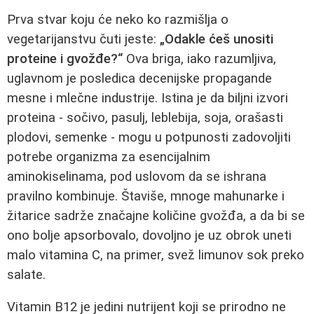
Prva stvar koju će neko ko razmišlja o
vegetarijanstvu čuti jeste:
„Odakle ćeš unositi
proteine i gvožđe?“
Ova briga, iako razumljiva,
uglavnom je posledica decenijske propagande
mesne i mlečne industrije. Istina je da biljni izvori
proteina - sočivo, pasulj, leblebija, soja, orašasti
plodovi, semenke - mogu u potpunosti zadovoljiti
potrebe organizma za esencijalnim
aminokiselinama, pod uslovom da se ishrana
pravilno kombinuje. Štaviše, mnoge mahunarke i
žitarice sadrže značajne količine gvožđa, a da bi se
ono bolje apsorbovalo, dovoljno je uz obrok uneti
malo vitamina C, na primer, svež limunov sok preko
salate.
Vitamin B12 je jedini nutrijent koji se prirodno ne