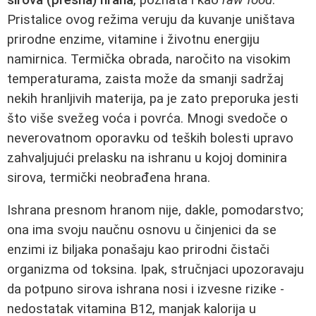
Pristalice ovog režima veruju da kuvanje uništava
prirodne enzime, vitamine i životnu energiju
namirnica. Termička obrada, naročito na visokim
temperaturama, zaista može da smanji sadržaj
nekih hranljivih materija, pa je zato preporuka jesti
što više svežeg voća i povrća. Mnogi svedoče o
neverovatnom oporavku od teških bolesti upravo
zahvaljujući prelasku na ishranu u kojoj dominira
sirova, termički neobrađena hrana.
Ishrana presnom hranom nije, dakle, pomodarstvo;
ona ima svoju naučnu osnovu u činjenici da se
enzimi iz biljaka ponašaju kao prirodni čistači
organizma od toksina. Ipak, stručnjaci upozoravaju
da potpuno sirova ishrana nosi i izvesne rizike -
nedostatak vitamina B12, manjak kalorija u