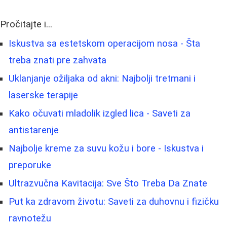
Pročitajte i...
Iskustva sa estetskom operacijom nosa - Šta
treba znati pre zahvata
Uklanjanje ožiljaka od akni: Najbolji tretmani i
laserske terapije
Kako očuvati mladolik izgled lica - Saveti za
antistarenje
Najbolje kreme za suvu kožu i bore - Iskustva i
preporuke
Ultrazvučna Kavitacija: Sve Što Treba Da Znate
Put ka zdravom životu: Saveti za duhovnu i fizičku
ravnotežu