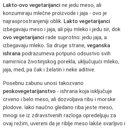
Lakto-ovo vegetarijanci
ne jedu meso, ali
konzumiraju mlečne proizvode i jaja - ovo je
najrasprostranjeniji oblik.
Lakto vegetarijanci
izbegavaju meso i jaja, ali piju mleko i jedu sir, dok
ovo vegetarijanci
rade suprotno: jedu jaja, a
izbegavaju mleko. Sa druge strane,
veganskа
ishrana
podrazumeva potpuno odsustvo svih
namirnica životinjskog porekla, uključujući mleko,
jaja, med, pa čak i želatin i neke aditive.
Posebnu zabunu unosi takozvano
peskovegetarijanstvo
- ishrana koja isključuje
crveno i belo meso, ali dozvoljava ribu i morske
plodove. Iako naučno gledano riba jeste meso,
mnogi se iz zdravstvenih razloga opredeljuju za
ovaj režim, uvereni da je riblje meso lakše svarljivo i