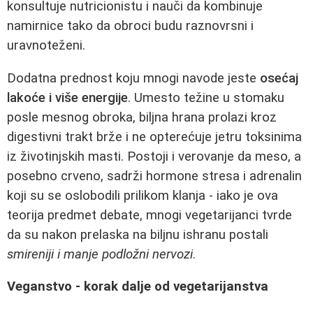
konsultuje nutricionistu i nauči da kombinuje
namirnice tako da obroci budu raznovrsni i
uravnoteženi.
Dodatna prednost koju mnogi navode jeste
osećaj
lakoće i više energije
. Umesto težine u stomaku
posle mesnog obroka, biljna hrana prolazi kroz
digestivni trakt brže i ne opterećuje jetru toksinima
iz životinjskih masti. Postoji i verovanje da meso, a
posebno crveno, sadrži hormone stresa i adrenalin
koji su se oslobodili prilikom klanja - iako je ova
teorija predmet debate, mnogi vegetarijanci tvrde
da su nakon prelaska na biljnu ishranu postali
smireniji i manje podložni nervozi
.
Veganstvo - korak dalje od vegetarijanstva