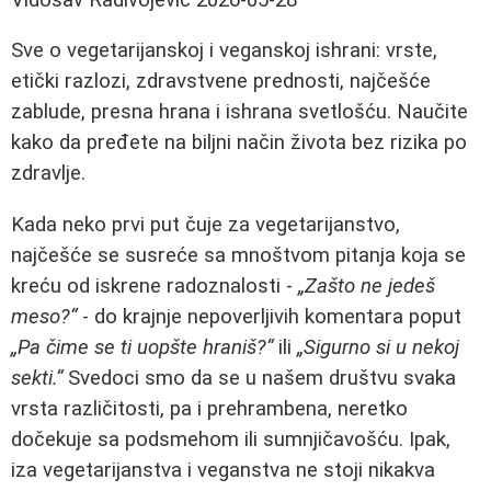
Sve o vegetarijanskoj i veganskoj ishrani: vrste,
etički razlozi, zdravstvene prednosti, najčešće
zablude, presna hrana i ishrana svetlošću. Naučite
kako da pređete na biljni način života bez rizika po
zdravlje.
Kada neko prvi put čuje za vegetarijanstvo,
najčešće se susreće sa mnoštvom pitanja koja se
kreću od iskrene radoznalosti -
„Zašto ne jedeš
meso?“
- do krajnje nepoverljivih komentara poput
„Pa čime se ti uopšte hraniš?“
ili
„Sigurno si u nekoj
sekti.“
Svedoci smo da se u našem društvu svaka
vrsta različitosti, pa i prehrambena, neretko
dočekuje sa podsmehom ili sumnjičavošću. Ipak,
iza vegetarijanstva i veganstva ne stoji nikakva