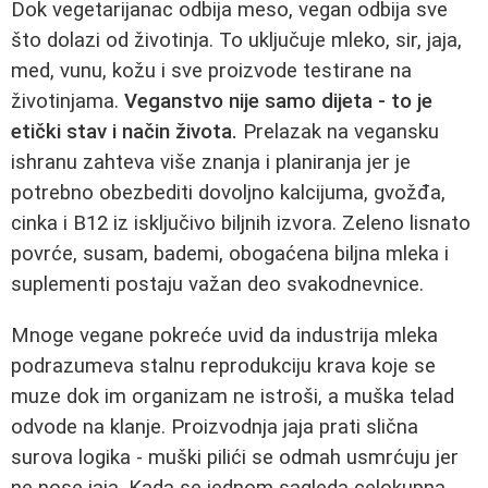
Dok vegetarijanac odbija meso, vegan odbija sve
što dolazi od životinja. To uključuje mleko, sir, jaja,
med, vunu, kožu i sve proizvode testirane na
životinjama.
Veganstvo nije samo dijeta - to je
etički stav i način života.
Prelazak na vegansku
ishranu zahteva više znanja i planiranja jer je
potrebno obezbediti dovoljno kalcijuma, gvožđa,
cinka i B12 iz isključivo biljnih izvora. Zeleno lisnato
povrće, susam, bademi, obogaćena biljna mleka i
suplementi postaju važan deo svakodnevnice.
Mnoge vegane pokreće uvid da industrija mleka
podrazumeva stalnu reprodukciju krava koje se
muze dok im organizam ne istroši, a muška telad
odvode na klanje. Proizvodnja jaja prati slična
surova logika - muški pilići se odmah usmrćuju jer
ne nose jaja. Kada se jednom sagleda celokupna