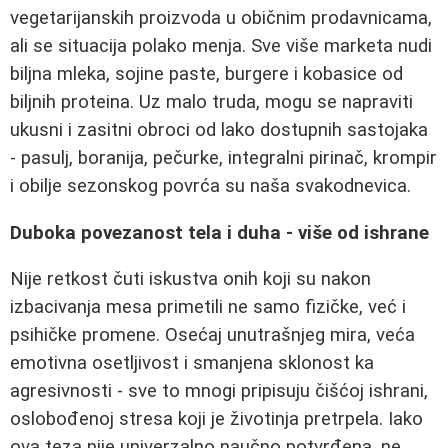
vegetarijanskih proizvoda u običnim prodavnicama,
ali se situacija polako menja. Sve više marketa nudi
biljna mleka, sojine paste, burgere i kobasice od
biljnih proteina. Uz malo truda, mogu se napraviti
ukusni i zasitni obroci od lako dostupnih sastojaka
- pasulj, boranija, pečurke, integralni pirinač, krompir
i obilje sezonskog povrća su naša svakodnevica.
Duboka povezanost tela i duha - više od ishrane
Nije retkost čuti iskustva onih koji su nakon
izbacivanja mesa primetili ne samo fizičke, već i
psihičke promene. Osećaj unutrašnjeg mira, veća
emotivna osetljivost i smanjena sklonost ka
agresivnosti - sve to mnogi pripisuju čišćoj ishrani,
oslobođenoj stresa koji je životinja pretrpela. Iako
ova teza nije univerzalno naučno potvrđena, ne