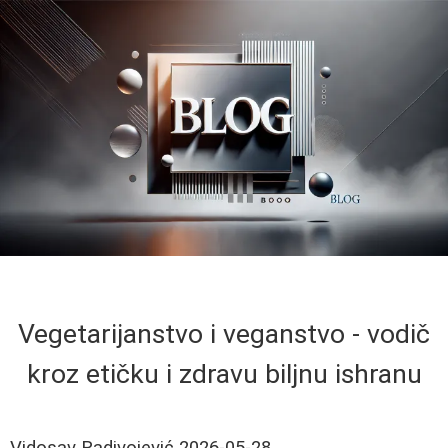
Vegetarijanstvo i veganstvo - vodič
kroz etičku i zdravu biljnu ishranu
Vidosav Radivojević
2026-05-28