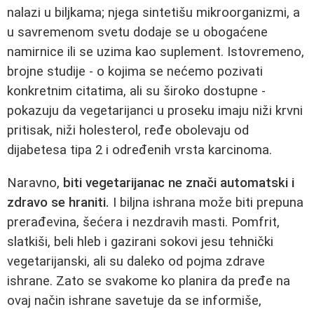
nalazi u biljkama; njega sintetišu mikroorganizmi, a
u savremenom svetu dodaje se u obogaćene
namirnice ili se uzima kao suplement. Istovremeno,
brojne studije - o kojima se nećemo pozivati
konkretnim citatima, ali su široko dostupne -
pokazuju da vegetarijanci u proseku imaju niži krvni
pritisak, niži holesterol, ređe obolevaju od
dijabetesa tipa 2 i određenih vrsta karcinoma.
Naravno,
biti vegetarijanac ne znači automatski i
zdravo se hraniti.
I biljna ishrana može biti prepuna
prerađevina, šećera i nezdravih masti. Pomfrit,
slatkiši, beli hleb i gazirani sokovi jesu tehnički
vegetarijanski, ali su daleko od pojma zdrave
ishrane. Zato se svakome ko planira da pređe na
ovaj način ishrane savetuje da se informiše,