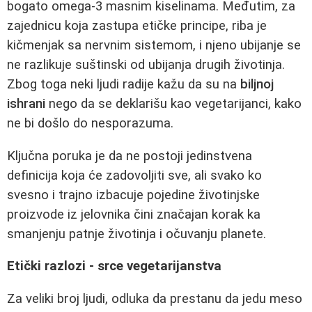
bogato omega-3 masnim kiselinama. Međutim, za
zajednicu koja zastupa etičke principe, riba je
kičmenjak sa nervnim sistemom, i njeno ubijanje se
ne razlikuje suštinski od ubijanja drugih životinja.
Zbog toga neki ljudi radije kažu da su na
biljnoj
ishrani
nego da se deklarišu kao vegetarijanci, kako
ne bi došlo do nesporazuma.
Ključna poruka je da ne postoji jedinstvena
definicija koja će zadovoljiti sve, ali svako ko
svesno i trajno izbacuje pojedine životinjske
proizvode iz jelovnika čini značajan korak ka
smanjenju patnje životinja i očuvanju planete.
Etički razlozi - srce vegetarijanstva
Za veliki broj ljudi, odluka da prestanu da jedu meso