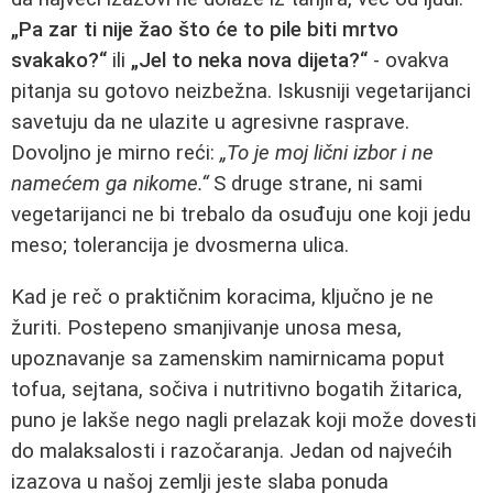
„Pa zar ti nije žao što će to pile biti mrtvo
svakako?“
ili
„Jel to neka nova dijeta?“
- ovakva
pitanja su gotovo neizbežna. Iskusniji vegetarijanci
savetuju da ne ulazite u agresivne rasprave.
Dovoljno je mirno reći:
„To je moj lični izbor i ne
namećem ga nikome.“
S druge strane, ni sami
vegetarijanci ne bi trebalo da osuđuju one koji jedu
meso; tolerancija je dvosmerna ulica.
Kad je reč o praktičnim koracima, ključno je ne
žuriti. Postepeno smanjivanje unosa mesa,
upoznavanje sa zamenskim namirnicama poput
tofua, sejtana, sočiva i nutritivno bogatih žitarica,
puno je lakše nego nagli prelazak koji može dovesti
do malaksalosti i razočaranja. Jedan od najvećih
izazova u našoj zemlji jeste slaba ponuda