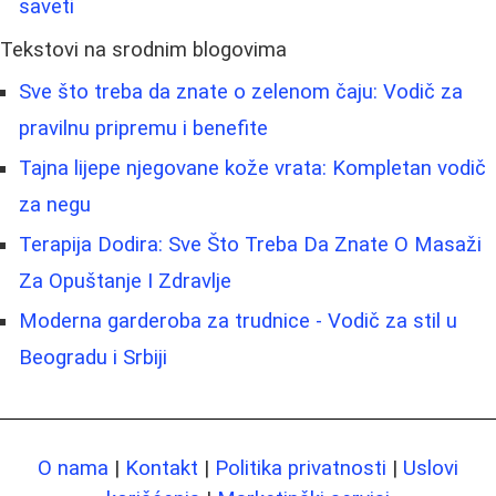
saveti
Tekstovi na srodnim blogovima
Sve što treba da znate o zelenom čaju: Vodič za
pravilnu pripremu i benefite
Tajna lijepe njegovane kože vrata: Kompletan vodič
za negu
Terapija Dodira: Sve Što Treba Da Znate O Masaži
Za Opuštanje I Zdravlje
Moderna garderoba za trudnice - Vodič za stil u
Beogradu i Srbiji
O nama
|
Kontakt
|
Politika privatnosti
|
Uslovi