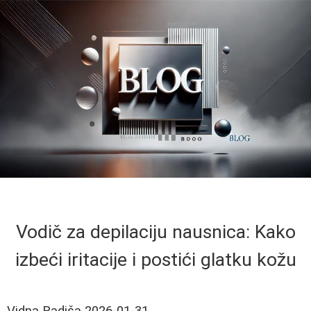
Vodič za depilaciju nausnica: Kako
izbeći iritacije i postići glatku kožu
Vidna Radiša
2026-01-31