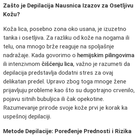
Zašto je Depilacija Nausnica Izazov za Osetljivu
Kožu?
Koža lica, posebno zona oko usana, je izuzetno
tanka i osetljiva. Za razliku od kože na nogama ili
telu, ona mnogo brže reaguje na spoljašnje
nadražaje. Kada govorimo o
hemijskim pilingovima
ili intenzivnom
čišćenju lica
, važno je razumeti da
depilacija predstavlja dodatni stres za ovaj
delikatan predel. Upravo zbog toga mnoge žene
prijavljuju probleme kao što su dugotrajno crvenilo,
pojavu sitnih bubuljica ili čak opekotine.
Razumevanje prirode svoje kože prvi je korak ka
uspešnoj depilaciji.
Metode Depilacije: Poređenje Prednosti i Rizika