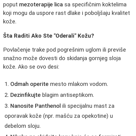
poput
mezoterapije lica
sa specifičnim koktelima
koji mogu da uspore rast dlake i poboljšaju kvalitet
kože.
Šta Raditi Ako Ste "Oderali" Kožu?
Povlačenje trake pod pogrešnim uglom ili previše
snažno može dovesti do skidanja gornjeg sloja
kože. Ako se ovo desi:
Odmah operite
mesto mlakom vodom.
Dezinfikujte
blagim antiseptikom.
Nanosite Panthenol
ili specijalnu mast za
oporavak kože (npr. mašću za opekotine) u
debelom sloju.