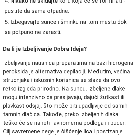
Nikako ne skidajte
koru koja će se formirati -
pustite da sama otpadne.
Izbegavajte sunce i šminku na tom mestu dok
se potpuno ne zarasti.
Da li je Izbeljivanje Dobra Ideja?
Izbeljivanje nausnica preparatima na bazi hidrogena
peroksida je alternativa depilaciji. Međutim, većina
stručnjaka i iskusnih korisnica se slaže da ovo
retko izgleda prirodno. Na suncu, izbeljene dlake
mogu intenzivno da presijavaju, dajući žutkast ili
plavkast odsjaj, što može biti upadljivije od samih
tamnih dlačica. Takođe, preko izbeljenih dlaka
teško će se naneti ravnomerna podloga ili puder.
Cilj savremene nege je
čišćenje lica
i postizanje