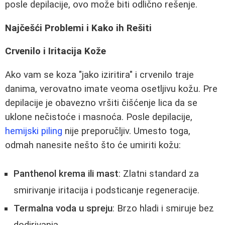
posle depilacije, ovo može biti odlično rešenje.
Najčešći Problemi i Kako ih Rešiti
Crvenilo i Iritacija Kože
Ako vam se koza "jako iziritira" i crvenilo traje
danima, verovatno imate veoma osetljivu kožu. Pre
depilacije je obavezno vršiti čišćenje lica da se
uklone nečistoće i masnoća. Posle depilacije,
hemijski piling
nije preporučljiv. Umesto toga,
odmah nanesite nešto što će umiriti kožu:
Panthenol krema ili mast
: Zlatni standard za
smirivanje iritacija i podsticanje regeneracije.
Termalna voda u spreju
: Brzo hladi i smiruje bez
dodirivanja.