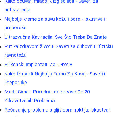
Kako očuvati mladolik izgled lica - Saveti za
antistarenje
Najbolje kreme za suvu kožu i bore - Iskustva i
preporuke
Ultrazvučna Kavitacija: Sve Što Treba Da Znate
Put ka zdravom životu: Saveti za duhovnu i fizičku
ravnotežu
Silikonski Implantati: Za i Protiv
Kako Izabrati Najbolju Farbu Za Kosu - Saveti i
Preporuke
Med i Cimet: Prirodni Lek za Više Od 20
Zdravstvenih Problema
Rešavanje problema s gljivicom noktiju: iskustva i