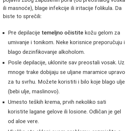
ili masnoće), blage infekcije ili iritacije folikula. Da
biste to sprečili:
Pre depilacije
temeljno očistite
kožu gelom za
umivanje i tonikom. Neke korisnice preporučuju i
blago dezinfikovanje alkoholom.
Posle depilacije, uklonite sav preostali vosak. Uz
mnoge trake dobijaju se uljane maramice upravo
za tu svrhu. Možete koristiti i bilo koje blago ulje
(bebi ulje, maslinovo).
Umesto teških krema, prvih nekoliko sati
koristite lagane gelove ili losione. Odličan je gel
od aloe vere.