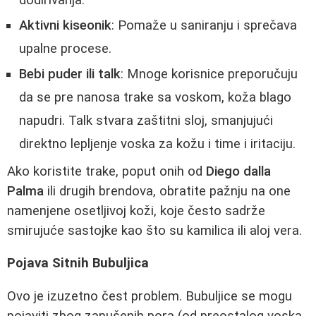
Aktivni kiseonik
: Pomaže u saniranju i sprečava
upalne procese.
Bebi puder ili talk
: Mnoge korisnice preporučuju
da se pre nanosa trake sa voskom, koža blago
napudri. Talk stvara zaštitni sloj, smanjujući
direktno lepljenje voska za kožu i time i iritaciju.
Ako koristite trake, poput onih od
Diego dalla
Palma
ili drugih brendova, obratite pažnju na one
namenjene osetljivoj koži, koje često sadrže
smirujuće sastojke kao što su kamilica ili aloj vera.
Pojava Sitnih Bubuljica
Ovo je izuzetno čest problem. Bubuljice se mogu
pojaviti zbog zapušenih pora (od preostalog voska