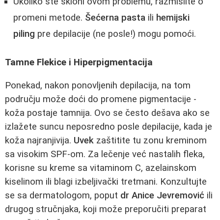
Ukoliko ste skloni ovom problemu, razmislite o
promeni metode.
Šećerna pasta
ili
hemijski
piling
pre depilacije (ne posle!) mogu pomoći.
Tamne Flekice i Hiperpigmentacija
Ponekad, nakon ponovljenih depilacija, na tom
području može doći do promene pigmentacije -
koža postaje tamnija. Ovo se često dešava ako se
izlažete suncu neposredno posle depilacije, kada je
koža najranjivija.
Uvek
zaštitite tu zonu kreminom
sa visokim SPF-om. Za lečenje već nastalih fleka,
korisne su kreme sa vitaminom C, azelainskom
kiselinom ili blagi izbeljivački tretmani. Konzultujte
se sa dermatologom, poput
dr Anice Jevremović
ili
drugog stručnjaka, koji može preporučiti preparat