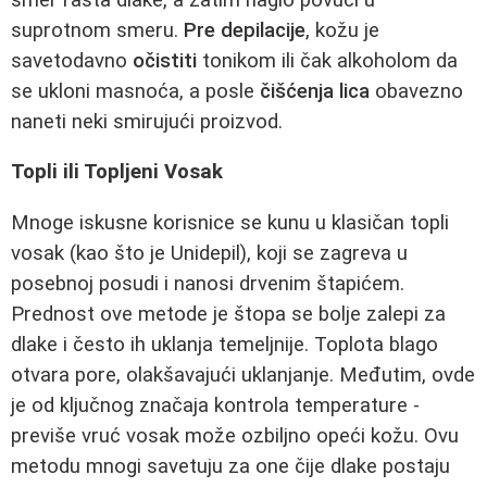
suprotnom smeru.
Pre depilacije
, kožu je
savetodavno
očistiti
tonikom ili čak alkoholom da
se ukloni masnoća, a posle
čišćenja lica
obavezno
naneti neki smirujući proizvod.
Topli ili Topljeni Vosak
Mnoge iskusne korisnice se kunu u klasičan topli
vosak (kao što je Unidepil), koji se zagreva u
posebnoj posudi i nanosi drvenim štapićem.
Prednost ove metode je štopa se bolje zalepi za
dlake i često ih uklanja temeljnije. Toplota blago
otvara pore, olakšavajući uklanjanje. Međutim, ovde
je od ključnog značaja kontrola temperature -
previše vruć vosak može ozbiljno opeći kožu. Ovu
metodu mnogi savetuju za one čije dlake postaju