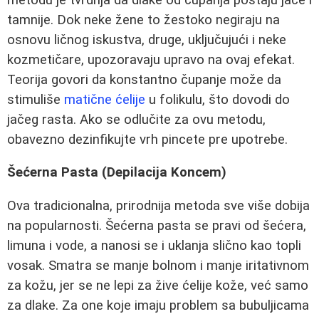
tamnije. Dok neke žene to žestoko negiraju na
osnovu ličnog iskustva, druge, uključujući i neke
kozmetičare, upozoravaju upravo na ovaj efekat.
Teorija govori da konstantno čupanje može da
stimuliše
matične ćelije
u folikulu, što dovodi do
jačeg rasta. Ako se odlučite za ovu metodu,
obavezno dezinfikujte vrh pincete pre upotrebe.
Šećerna Pasta (Depilacija Koncem)
Ova tradicionalna, prirodnija metoda sve više dobija
na popularnosti. Šećerna pasta se pravi od šećera,
limuna i vode, a nanosi se i uklanja slično kao topli
vosak. Smatra se manje bolnom i manje iritativnom
za kožu, jer se ne lepi za žive ćelije kože, već samo
za dlake. Za one koje imaju problem sa bubuljicama