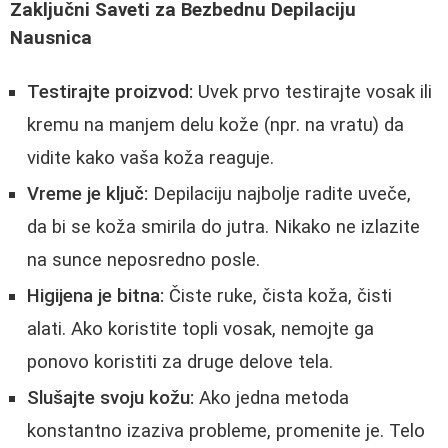
Zaključni Saveti za Bezbednu Depilaciju
Nausnica
Testirajte proizvod:
Uvek prvo testirajte vosak ili
kremu na manjem delu kože (npr. na vratu) da
vidite kako vaša koža reaguje.
Vreme je ključ:
Depilaciju najbolje radite uveče,
da bi se koža smirila do jutra. Nikako ne izlazite
na sunce neposredno posle.
Higijena je bitna:
Čiste ruke, čista koža, čisti
alati. Ako koristite topli vosak, nemojte ga
ponovo koristiti za druge delove tela.
Slušajte svoju kožu:
Ako jedna metoda
konstantno izaziva probleme, promenite je. Telo