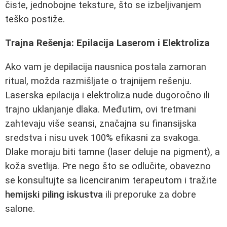
čiste, jednobojne teksture, što se izbeljivanjem
teško postiže.
Trajna Rešenja: Epilacija Laserom i Elektroliza
Ako vam je depilacija nausnica postala zamoran
ritual, možda razmišljate o trajnijem rešenju.
Laserska epilacija i elektroliza nude dugoročno ili
trajno uklanjanje dlaka. Međutim, ovi tretmani
zahtevaju više seansi, značajna su finansijska
sredstva i nisu uvek 100% efikasni za svakoga.
Dlake moraju biti tamne (laser deluje na pigment), a
koža svetlija. Pre nego što se odlučite, obavezno
se konsultujte sa licenciranim terapeutom i tražite
hemijski piling iskustva
ili preporuke za dobre
salone.