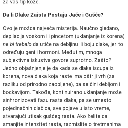
za vaš tip kože.
Da li Dlake Zaista Postaju Jače i Gušće?
Ovo je možda najveća misterija. Naučno gledano,
depilacija voskom ili pincetom (uklanjanje iz korena)
ne bi trebalo
da utiče na debljinu ili boju dlake, jer to
određuju geni i hormoni. Međutim, mnoga
subjektivna iskustva govore suprotno. Zašto?
Jedno objašnjenje je da kada se dlaka iscupa iz
korena, nova dlaka koja raste ima oštriji vrh (za
razliku od prirodno zaobljene), pa se čini debljom i
bockavijom. Takođe, kontinuirano uklanjanje može
sinhronizovati fazu rasta dlaka, pa se umesto
pojedinačnih dlačica, sve pojave u isto vreme,
stvarajući utisak gušćeg rasta. Ako želite da
smanjite intenzitet rasta, razmislite o tretmanima