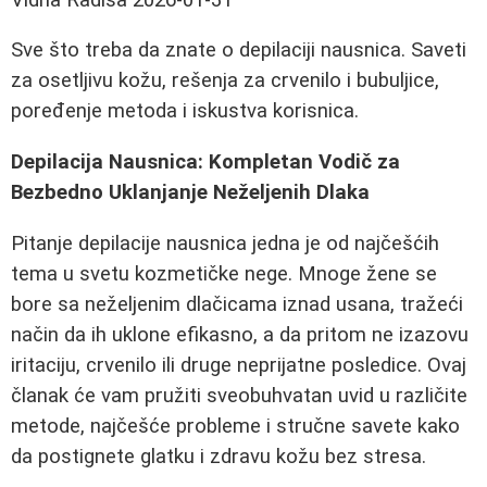
Sve što treba da znate o depilaciji nausnica. Saveti
za osetljivu kožu, rešenja za crvenilo i bubuljice,
poređenje metoda i iskustva korisnica.
Depilacija Nausnica: Kompletan Vodič za
Bezbedno Uklanjanje Neželjenih Dlaka
Pitanje depilacije nausnica jedna je od najčešćih
tema u svetu kozmetičke nege. Mnoge žene se
bore sa neželjenim dlačicama iznad usana, tražeći
način da ih uklone efikasno, a da pritom ne izazovu
iritaciju, crvenilo ili druge neprijatne posledice. Ovaj
članak će vam pružiti sveobuhvatan uvid u različite
metode, najčešće probleme i stručne savete kako
da postignete glatku i zdravu kožu bez stresa.