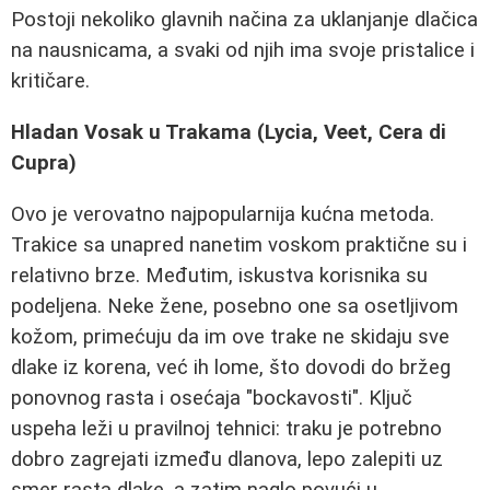
Postoji nekoliko glavnih načina za uklanjanje dlačica
na nausnicama, a svaki od njih ima svoje pristalice i
kritičare.
Hladan Vosak u Trakama (Lycia, Veet, Cera di
Cupra)
Ovo je verovatno najpopularnija kućna metoda.
Trakice sa unapred nanetim voskom praktične su i
relativno brze. Međutim, iskustva korisnika su
podeljena. Neke žene, posebno one sa osetljivom
kožom, primećuju da im ove trake ne skidaju sve
dlake iz korena, već ih lome, što dovodi do bržeg
ponovnog rasta i osećaja "bockavosti". Ključ
uspeha leži u pravilnoj tehnici: traku je potrebno
dobro zagrejati između dlanova, lepo zalepiti uz
smer rasta dlake, a zatim naglo povući u