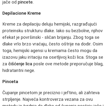
jače od
pincete
.
Depilacione Kreme
Kreme za depilaciju deluju hemijski, razgrađujući
proteinsku strukturu dlake. Iako su bezbolne, njihov
efekat je površinski - sličan brijanju. Zbog toga se
dlake vrlo brzo vraćaju, često oštrije na dodir. Osim
toga, hemijski agensi u kremama često mogu da
izazovu jaku iritaciju na osetljivoj koži lica. Stoga se
za
čišćenje lica
posle ove metode preporučuje blag,
hidratantni nege.
Pinceta
Čupanje pincetom je precizno i jeftino, ali zahteva
strpljenje. Najveća kontroverza vezana za ovu
metodu je tvrdnja da dlake od čupanja postaju jače i