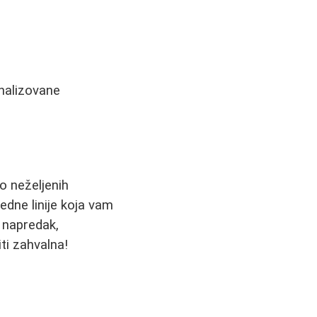
onalizovane
o neželjenih
jedne linije koja vam
e napredak,
ti zahvalna!