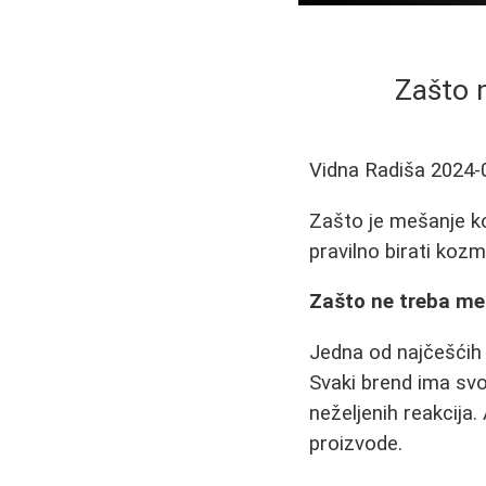
Zašto 
Vidna Radiša
2024-
Zašto je mešanje ko
pravilno birati koz
Zašto ne treba me
Jedna od najčešćih
Svaki brend ima svo
neželjenih reakcija.
proizvode.