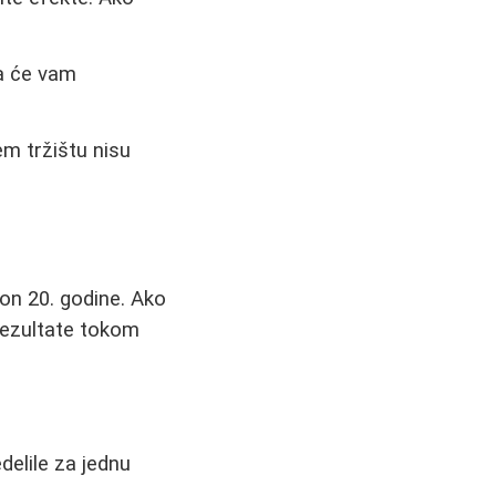
a će vam
m tržištu nisu
on 20. godine. Ako
 rezultate tokom
elile za jednu