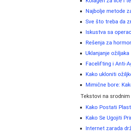
Kolagen za lice i te
Najbolje metode za
Sve što treba da z
Iskustva sa operac
Rešenja za hormons
Uklanjanje ožiljaka 
Facelifting i Anti-
Kako ukloniti ožiljk
Mimične bore: Kako
Tekstovi na srodnim
Kako Postati Plasti
Kako Se Ugojiti Pr
Internet zarada dr