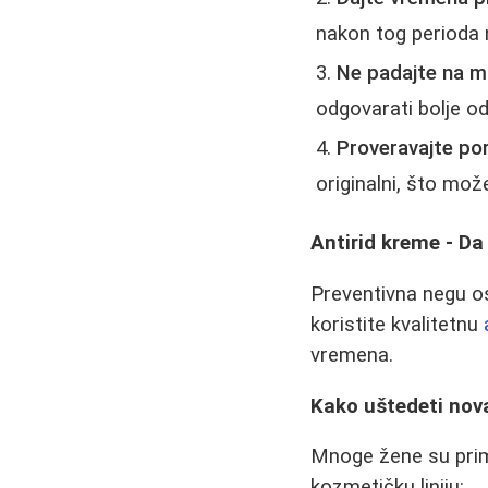
nakon tog perioda 
Ne padajte na m
odgovarati bolje o
Proveravajte po
originalni, što može
Antirid kreme - Da
Preventivna negu os
koristite kvalitetnu
vremena.
Kako uštedeti nova
Mnoge žene su prime
kozmetičku liniju: