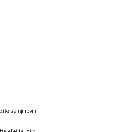
ite se njihovih
ite efekte. Ako