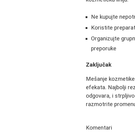
Ne kupujte nepot
Koristite prepara
Organizujte grupn
preporuke
Zaključak
Mešanje kozmetike r
efekata. Najbolji re
odgovara, i strplji
razmotrite promenu,
Komentari