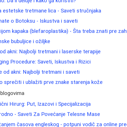
lo: Da li deluje i kako ga koristiti?
 estetske tretmane lica - Saveti stručnjaka
nate o Botoksu - Iskustva i saveti
ijom kapaka (blefaroplastika) - Šta treba znati pre za
ke bubuljice i ožiljke
od akni: Najbolji tretmani i laserske terapije
Aging Procedure: Saveti, Iskustva i Rizici
e od akni: Najbolji tretmani i saveti
 sprečiti i ublažiti prve znake starenja kože
 blogovima
čni Hirurg: Put, Izazovi i Specijalizacija
irodno - Saveti Za Povećanje Telesne Mase
žanjem časova engleskog - potpuni vodič za online pr