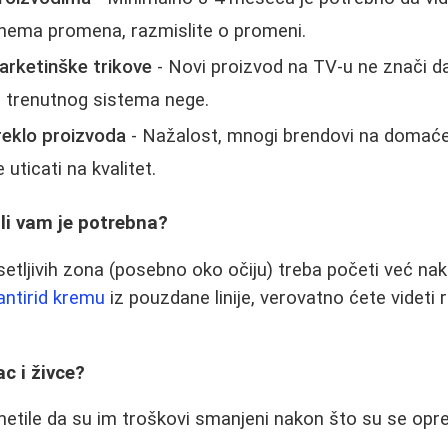
nema promena, razmislite o promeni.
arketinške trikove
- Novi proizvod na TV-u ne znači d
d trenutnog sistema nege.
reklo proizvoda
- Nažalost, mnogi brendovi na domaće
 uticati na kvalitet.
 li vam je potrebna?
etljivih zona (posebno oko očiju) treba početi već nak
antirid kremu
iz pouzdane linije, verovatno ćete videti
c i živce?
tile da su im troškovi smanjeni nakon što su se opred