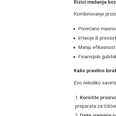
Rizici mešanja ko
Kombinovanje proizv
Povećano masnoću 
Iritacije ili preo
Manju efikasnost 
Finansijski gubita
Kako pravilno bira
Evo nekoliko saveta
Koristite proizvod
preparata za čišćenj
Dajte vremena p