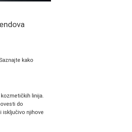
rendova
 Saznajte kako
h kozmetičkih linija.
dovesti do
 isključivo njihove