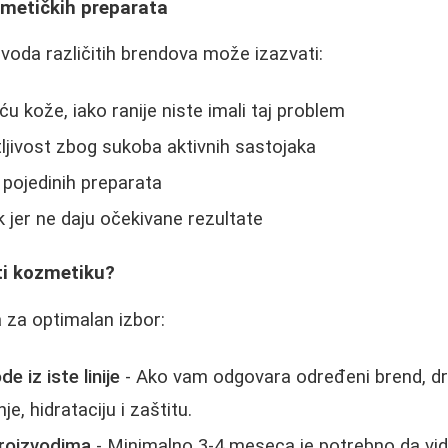
zmetičkih preparata
oda različitih brendova može izazvati:
kože, iako ranije niste imali taj problem
setljivost zbog sukoba aktivnih sastojaka
pojedinih preparata
k jer ne daju očekivane rezultate
ti kozmetiku?
 za optimalan izbor:
e iz iste linije
- Ako vam odgovara određeni brend, drž
e, hidrataciju i zaštitu.
roizvodima
- Minimalno 3-4 meseca je potrebno da vid