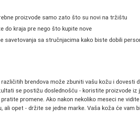
rebne proizvode samo zato što su novi na tržištu
te do kraja pre nego što kupite nove
e savetovanja sa stručnjacima kako biste dobili pers
azličitih brendova može zbuniti vašu kožu i dovesti d
zultati se postižu doslednošću - koristite proizvode iz 
vo pratite promene. Ako nakon nekoliko meseci ne vidit
 ali opet - držite se jedne marke. Vaša koža će vam bi