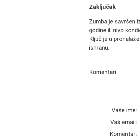
Zaključak
Zumba je savršen iz
godine ili nivo kon
Ključ je u pronalaž
ishranu.
Komentari
Vaše ime:
Vaš email:
Komentar: