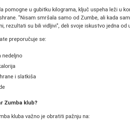
 pomogne u gubitku kilograma, ključ uspeha leži u ko
e ishrane. "Nisam smršala samo od Zumbe, ali kada sa
 rezultati su bili vidljivi", deli svoje iskustvo jedna od
ate preporučuje se:
 nedeljno
alorija
hrane i slatkiša
de
ar Zumba klub?
mba kluba važno je obratiti pažnju na: