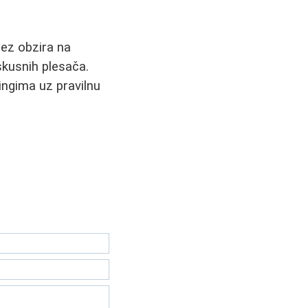
Bez obzira na
skusnih plesača.
ingima uz pravilnu