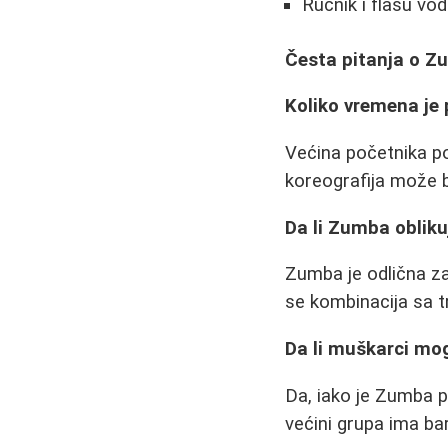
Ručnik i flašu vo
Česta pitanja o Z
Koliko vremena je 
Većina početnika po
koreografija može 
Da li Zumba obliku
Zumba je odlična za 
se kombinacija sa 
Da li muškarci m
Da, iako je Zumba p
većini grupa ima ba