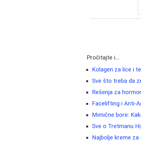
Pročitajte i...
Kolagen za lice i te
Sve što treba da z
Rešenja za hormons
Facelifting i Anti-
Mimične bore: Kako
Sve o Tretmanu Hij
Najbolje kreme za 