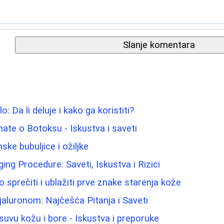
Slanje komentara
lo: Da li deluje i kako ga koristiti?
nate o Botoksu - Iskustva i saveti
ke bubuljice i ožiljke
Aging Procedure: Saveti, Iskustva i Rizici
 sprečiti i ublažiti prve znake starenja kože
aluronom: Najčešća Pitanja i Saveti
suvu kožu i bore - Iskustva i preporuke