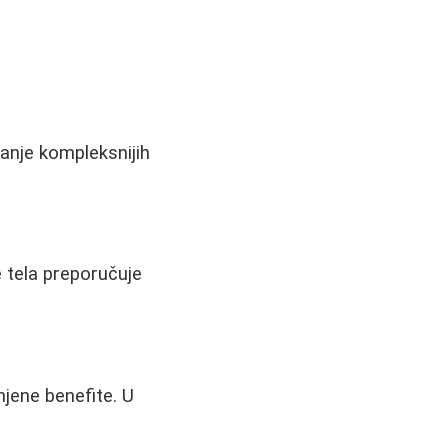
anje kompleksnijih
e tela preporučuje
jene benefite. U