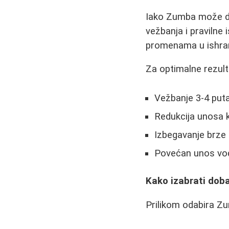
Iako Zumba može da
vežbanja i praviln
promenama u ishrani,
Za optimalne rezult
Vežbanje 3-4 puta
Redukcija unosa k
Izbegavanje brze 
Povećan unos vo
Kako izabrati dob
Prilikom odabira Zu