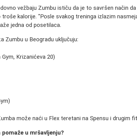
dovno vežbaju Zumbu ističu da je to savršen način da 
troše kalorije. "Posle svakog treninga izlazim nasmej
kaže jedna od posetilaca.
za Zumbu u Beogradu uključuju:
 Gym, Krizanićeva 20)
Gym)
mba može naći u Flex teretani na Spensu i drugim fi
a pomaže u mršavljenju?