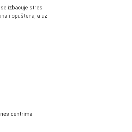
se izbacuje stres
ana i opuštena, a uz
tnes centrima.