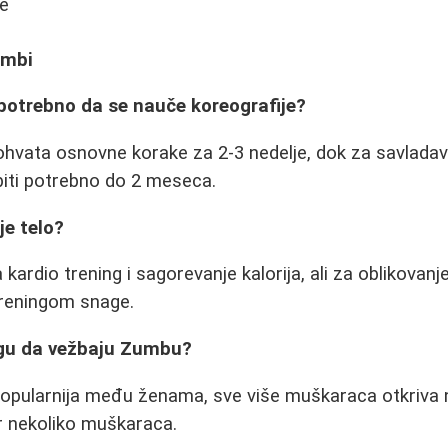
de
umbi
potrebno da se nauče koreografije?
hvata osnovne korake za 2-3 nedelje, dok za savladav
biti potrebno do 2 meseca.
je telo?
kardio trening i sagorevanje kalorija, ali za oblikovanj
treningom snage.
ogu da vežbaju Zumbu?
opularnija među ženama, sve više muškaraca otkriva n
r nekoliko muškaraca.