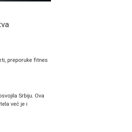
tva
ti, preporuke fitnes
svojila Srbiju. Ova
la već je i