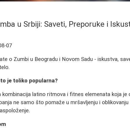
mba u Srbiji: Saveti, Preporuke i Iskus
08-07
ate o Zumbi u Beogradu i Novom Sadu - iskustva, save
telo.
to je toliko popularna?
kombinacija latino ritmova i fitnes elemenata koja je o
nja ne samo što pomaže u mršavljenju i oblikovanju te
raspoloženje.
bom