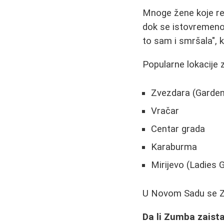
Mnoge žene koje re
dok se istovremeno 
to sam i smršala", 
Popularne lokacije 
Zvezdara (Garden
Vračar
Centar grada
Karaburma
Mirijevo (Ladies 
U Novom Sadu se Zu
Da li Zumba zaist