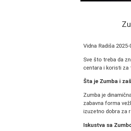
Zu
Vidna Radiša
2025-
Sve što treba da zn
centara i koristi za 
Šta je Zumba i zaš
Zumba je dinamična 
zabavna forma vežba
izuzetno dobra za 
Iskustva sa Zum