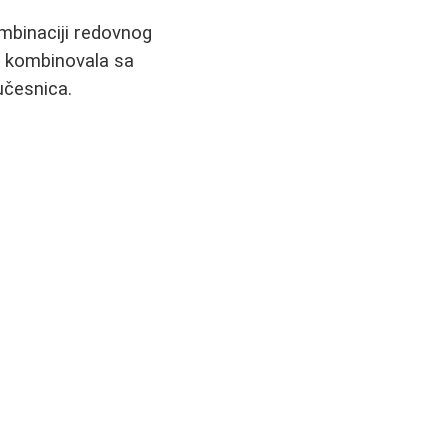
mbinaciji redovnog
m kombinovala sa
 učesnica.