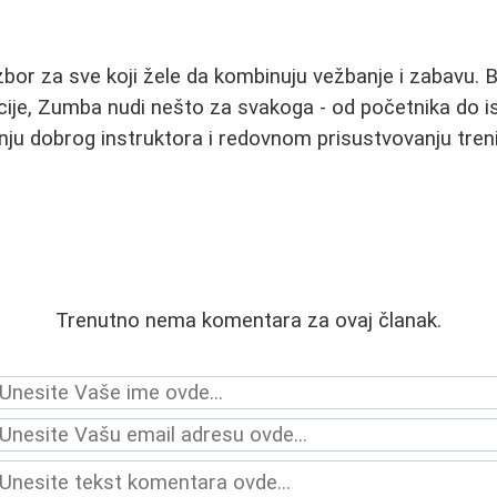
bor za sve koji žele da kombinuju vežbanje i zabavu. 
dicije, Zumba nudi nešto za svakoga - od početnika do i
enju dobrog instruktora i redovnom prisustvovanju tren
Trenutno nema komentara za ovaj članak.