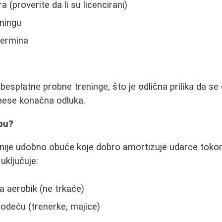
a (proverite da li su licencirani)
ningu
termina
esplatne probne treninge, što je odlična prilika da se 
nese konačna odluka.
bu?
nije udobno obuće koje dobro amortizuje udarce toko
uključuje:
a aerobik (ne trkaće)
odeću (trenerke, majice)