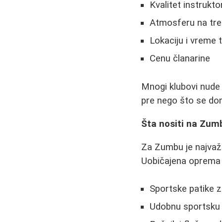
Kvalitet instruktor
Atmosferu na tre
Lokaciju i vreme 
Cenu članarine
Mnogi klubovi nude b
pre nego što se do
Šta nositi na Zum
Za Zumbu je najvaž
Uobičajena oprema 
Sportske patike z
Udobnu sportsku 