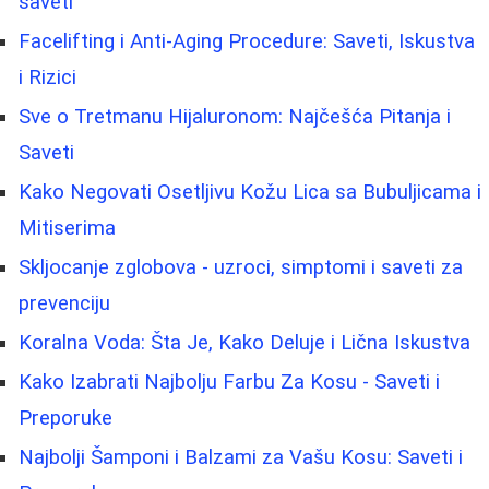
saveti
Facelifting i Anti-Aging Procedure: Saveti, Iskustva
i Rizici
Sve o Tretmanu Hijaluronom: Najčešća Pitanja i
Saveti
Kako Negovati Osetljivu Kožu Lica sa Bubuljicama i
Mitiserima
Skljocanje zglobova - uzroci, simptomi i saveti za
prevenciju
Koralna Voda: Šta Je, Kako Deluje i Lična Iskustva
Kako Izabrati Najbolju Farbu Za Kosu - Saveti i
Preporuke
Najbolji Šamponi i Balzami za Vašu Kosu: Saveti i