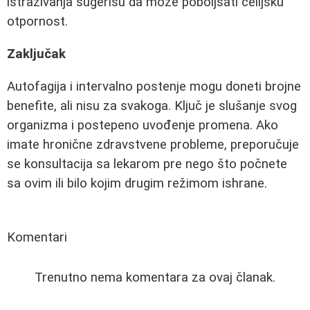
istraživanja sugerišu da može poboljšati ćelijsku
otpornost.
Zaključak
Autofagija i intervalno postenje mogu doneti brojne
benefite, ali nisu za svakoga. Ključ je slušanje svog
organizma i postepeno uvođenje promena. Ako
imate hronične zdravstvene probleme, preporučuje
se konsultacija sa lekarom pre nego što počnete
sa ovim ili bilo kojim drugim režimom ishrane.
Komentari
Trenutno nema komentara za ovaj članak.