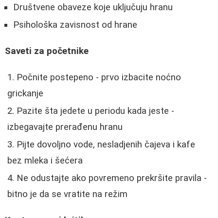
Društvene obaveze koje uključuju hranu
Psihološka zavisnost od hrane
Saveti za početnike
Počnite postepeno - prvo izbacite noćno
grickanje
Pazite šta jedete u periodu kada jeste -
izbegavajte prerađenu hranu
Pijte dovoljno vode, nesladjenih čajeva i kafe
bez mleka i šećera
Ne odustajte ako povremeno prekršite pravila -
bitno je da se vratite na režim