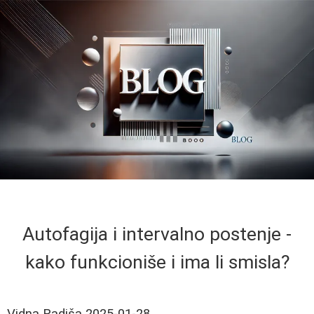
Autofagija i intervalno postenje -
kako funkcioniše i ima li smisla?
Vidna Radiša
2025-01-28