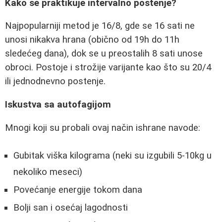
Kako se praktikuje intervalno postenje?
Najpopularniji metod je 16/8, gde se 16 sati ne
unosi nikakva hrana (obično od 19h do 11h
sledećeg dana), dok se u preostalih 8 sati unose
obroci. Postoje i strožije varijante kao što su 20/4
ili jednodnevno postenje.
Iskustva sa autofagijom
Mnogi koji su probali ovaj način ishrane navode:
Gubitak viška kilograma (neki su izgubili 5-10kg u
nekoliko meseci)
Povećanje energije tokom dana
Bolji san i osećaj lagodnosti