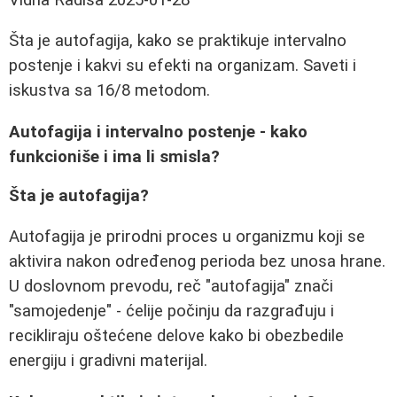
Šta je autofagija, kako se praktikuje intervalno
postenje i kakvi su efekti na organizam. Saveti i
iskustva sa 16/8 metodom.
Autofagija i intervalno postenje - kako
funkcioniše i ima li smisla?
Šta je autofagija?
Autofagija je prirodni proces u organizmu koji se
aktivira nakon određenog perioda bez unosa hrane.
U doslovnom prevodu, reč "autofagija" znači
"samojedenje" - ćelije počinju da razgrađuju i
recikliraju oštećene delove kako bi obezbedile
energiju i gradivni materijal.