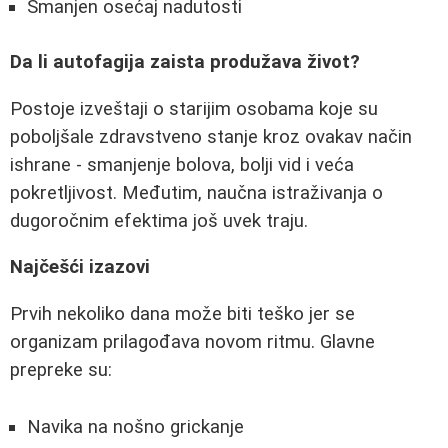
Smanjen osećaj nadutosti
Da li autofagija zaista produžava život?
Postoje izveštaji o starijim osobama koje su
poboljšale zdravstveno stanje kroz ovakav način
ishrane - smanjenje bolova, bolji vid i veća
pokretljivost. Međutim, naučna istraživanja o
dugoročnim efektima još uvek traju.
Najčešći izazovi
Prvih nekoliko dana može biti teško jer se
organizam prilagođava novom ritmu. Glavne
prepreke su:
Navika na nošno grickanje