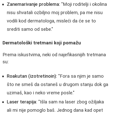
Zanemarivanje problema
: "Moji roditelji i okolina
nisu shvatali ozbiljno moj problem, pa me nisu
vodili kod dermatologa, misleći da će se to
srediti samo od sebe."
Dermatološki tretmani koji pomažu
Prema iskustvima, neki od najefikasnijih tretmana
su:
Roakutan (izotretinoin)
: "Fora sa njim je samo
što ne smeš da ostaneš u drugom stanju dok ga
uzimaš, kao i neko vreme posle."
Laser terapija
: "Išla sam na laser zbog ožiljaka
ali mi nije pomoglo baš. Jednog dana kad opet