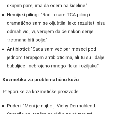
skupim pare, ima da odem na kiseline."
Hemijski pilingi
: "Radila sam TCA piling i
dramatično sam se oljuštila. Iako rezultati nisu
odmah vidljivi, verujem da će nakon serije
tretmana biti bolje."
Antibiotici
: "Sada sam već par meseci pod
jednom terapijom antibioticima, ali tu su i dalje
bubuljice i nebrojeno mnogo fleka i ožiljaka."
Kozmetika za problematičnu kožu
Preporuke za kozmetičke proizvode:
Puderi
: "Meni je najbolji Vichy Dermablend.