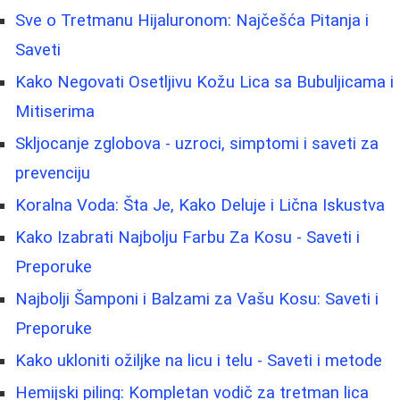
Sve o Tretmanu Hijaluronom: Najčešća Pitanja i
Saveti
Kako Negovati Osetljivu Kožu Lica sa Bubuljicama i
Mitiserima
Skljocanje zglobova - uzroci, simptomi i saveti za
prevenciju
Koralna Voda: Šta Je, Kako Deluje i Lična Iskustva
Kako Izabrati Najbolju Farbu Za Kosu - Saveti i
Preporuke
Najbolji Šamponi i Balzami za Vašu Kosu: Saveti i
Preporuke
Kako ukloniti ožiljke na licu i telu - Saveti i metode
Hemijski piling: Kompletan vodič za tretman lica