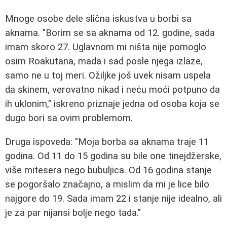
Mnoge osobe dele slična iskustva u borbi sa
aknama. "Borim se sa aknama od 12. godine, sada
imam skoro 27. Uglavnom mi ništa nije pomoglo
osim Roakutana, mada i sad posle njega izlaze,
samo ne u toj meri. Ožiljke još uvek nisam uspela
da skinem, verovatno nikad i neću moći potpuno da
ih uklonim," iskreno priznaje jedna od osoba koja se
dugo bori sa ovim problemom.
Druga ispoveda: "Moja borba sa aknama traje 11
godina. Od 11 do 15 godina su bile one tinejdžerske,
više mitesera nego bubuljica. Od 16 godina stanje
se pogoršalo značajno, a mislim da mi je lice bilo
najgore do 19. Sada imam 22 i stanje nije idealno, ali
je za par nijansi bolje nego tada."