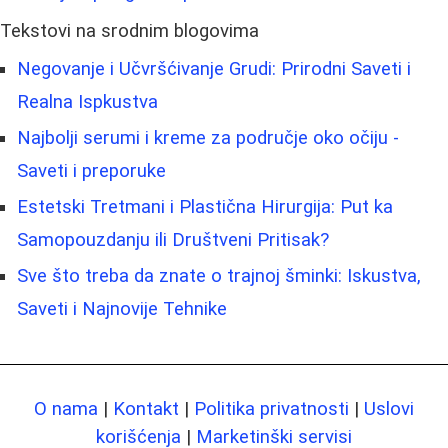
Tekstovi na srodnim blogovima
Negovanje i Učvršćivanje Grudi: Prirodni Saveti i
Realna Ispkustva
Najbolji serumi i kreme za područje oko očiju -
Saveti i preporuke
Estetski Tretmani i Plastična Hirurgija: Put ka
Samopouzdanju ili Društveni Pritisak?
Sve što treba da znate o trajnoj šminki: Iskustva,
Saveti i Najnovije Tehnike
O nama
|
Kontakt
|
Politika privatnosti
|
Uslovi
korišćenja
|
Marketinški servisi