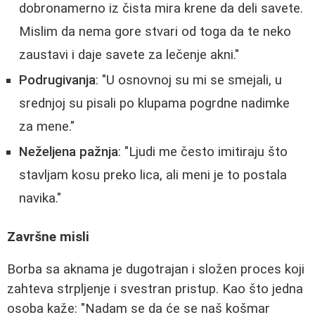
dobronamerno iz čista mira krene da deli savete.
Mislim da nema gore stvari od toga da te neko
zaustavi i daje savete za lečenje akni."
Podrugivanja
: "U osnovnoj su mi se smejali, u
srednjoj su pisali po klupama pogrdne nadimke
za mene."
Neželjena pažnja
: "Ljudi me često imitiraju što
stavljam kosu preko lica, ali meni je to postala
navika."
Završne misli
Borba sa aknama je dugotrajan i složen proces koji
zahteva strpljenje i svestran pristup. Kao što jedna
osoba kaže: "Nadam se da će se naš košmar