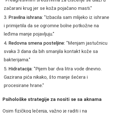
"Preagresivnim sredstvima za čišćenje se ulazi u
začarani krug jer se koža pojačano masti."
Pravilna ishrana
: "Izbacila sam mlijeko iz ishrane
i primijetila da se ogromne bolne potkožne na
leđima manje pojavljuju."
Redovna smena posteljine
: "Menjam jastučnicu
svaka 3 dana da bih smanjila kontakt kože sa
bakterijama."
Hidratacija
: "Pijem bar dva litra vode dnevno.
Gazirana pića nikako, što manje šećera i
procesirane hrane."
Psihološke strategije za nositi se sa aknama
Osim fizičkog lečenja, važno je raditi i na