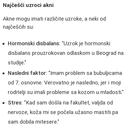
Najčešći uzroci akni
Akne mogu imati različite uzroke, a neki od
najčešćih su:
Hormonski disbalans
: "Uzrok je hormonski
disbalans prouzrokovan odlaskom u Beograd na
studije."
Nasledni faktor
: "Imam problem sa bubuljicama
od 7. osnovne. Verovatno je nasledno, jer i moji
roditelji su imali probleme sa kozom u mladosti."
Stres
: "Kad sam došla na fakultet, valjda od
nervoze, koža mi se počela užasno mastiti pa
sam dobila mitesere."