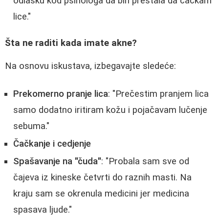
odlasku kod psihologa da bih prestala da čačkam
lice."
Šta ne raditi kada imate akne?
Na osnovu iskustava, izbegavajte sledeće:
Prekomerno pranje lica
: "Prečestim pranjem lica
samo dodatno iritiram kožu i pojačavam lučenje
sebuma."
Čačkanje i cedjenje
Spašavanje na "čuda"
: "Probala sam sve od
čajeva iz kineske četvrti do raznih masti. Na
kraju sam se okrenula medicini jer medicina
spasava ljude."