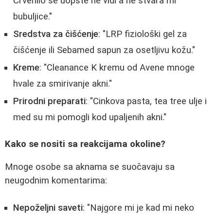
Crvenilo se uopšte ne vidi a ne stvara mi
bubuljice."
Sredstva za čišćenje
: "LRP fiziološki gel za
čišćenje ili Sebamed sapun za osetljivu kožu."
Kreme
: "Cleanance K kremu od Avene mnoge
hvale za smirivanje akni."
Prirodni preparati
: "Cinkova pasta, tea tree ulje i
med su mi pomogli kod upaljenih akni."
Kako se nositi sa reakcijama okoline?
Mnoge osobe sa aknama se suočavaju sa
neugodnim komentarima:
Nepoželjni saveti
: "Najgore mi je kad mi neko