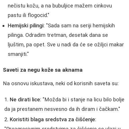
nečistu kožu, a na bubuljice mažem cinkovu
pastu ili flogocid."
Hemijski pilingi
: "Sada sam na seriji hemijskih
pilinga. Odradim tretman, desetak dana se
ljuštim, pa opet. Sve u nadi da će se ožiljci makar
smanjiti."
Saveti za negu kože sa aknama
Na osnovu iskustava, neki od korisnih saveta su:
Ne dirati lice
: "Možda bi i stanje na licu bilo bolje
da ja prestanem nesvesno da ih diram i čačkam."
Koristiti blaga sredstva za čišćenje
: