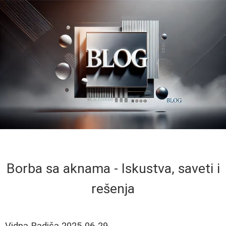
Borba sa aknama - Iskustva, saveti i
rešenja
Vidna Radiša
2025-06-29