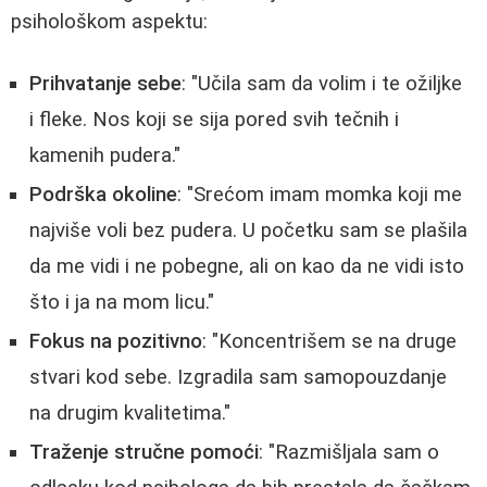
psihološkom aspektu:
Prihvatanje sebe
: "Učila sam da volim i te ožiljke
i fleke. Nos koji se sija pored svih tečnih i
kamenih pudera."
Podrška okoline
: "Srećom imam momka koji me
najviše voli bez pudera. U početku sam se plašila
da me vidi i ne pobegne, ali on kao da ne vidi isto
što i ja na mom licu."
Fokus na pozitivno
: "Koncentrišem se na druge
stvari kod sebe. Izgradila sam samopouzdanje
na drugim kvalitetima."
Traženje stručne pomoći
: "Razmišljala sam o