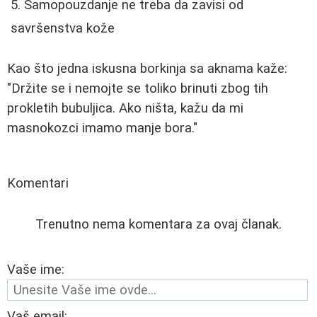
Samopouzdanje ne treba da zavisi od
savršenstva kože
Kao što jedna iskusna borkinja sa aknama kaže:
"Držite se i nemojte se toliko brinuti zbog tih
prokletih bubuljica. Ako ništa, kažu da mi
masnokozci imamo manje bora."
Komentari
Trenutno nema komentara za ovaj članak.
Vaše ime:
Vaš email: