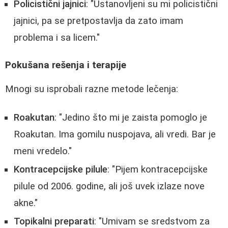
Policistični jajnici
: "Ustanovljeni su mi policistični
jajnici, pa se pretpostavlja da zato imam
problema i sa licem."
Pokušana rešenja i terapije
Mnogi su isprobali razne metode lečenja:
Roakutan
: "Jedino što mi je zaista pomoglo je
Roakutan. Ima gomilu nuspojava, ali vredi. Bar je
meni vredelo."
Kontracepcijske pilule
: "Pijem kontracepcijske
pilule od 2006. godine, ali još uvek izlaze nove
akne."
Topikalni preparati
: "Umivam se sredstvom za