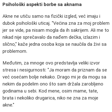
Psihološki aspekti borbe sa aknama
Akne ne utiču samo na fizički izgled, već imaju i
dubok psihološki uticaj. "Većina zna za moj problem
jer se vide, pa nisam mogla da ih sakrijem. Ali me to
nikad nije sprečavalo da nađem dečka, izlazim i
slično," kaže jedna osoba koja se naučila da živi sa
problemom.
Međutim, za mnoge ovo predstavlja veliki izvor
stresa i nesigurnosti: "Ja moram da priznam da se
već osećam bolje nekako. Drago mi je da mogu sa
nekim da podelim ono što sam držala zarobljeno
godinama u sebi. Kod mene, osim mame, tate,
brata i nekoliko drugarica, niko ne zna za moje
akne."