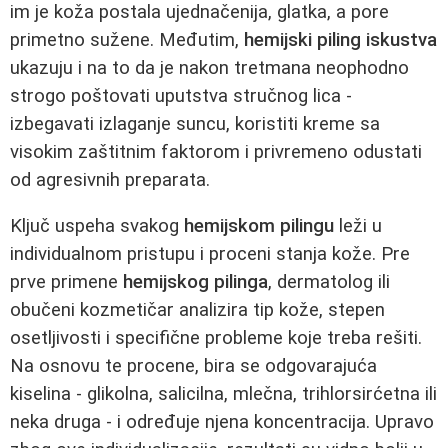
im je koža postala ujednačenija, glatka, a pore
primetno sužene. Međutim,
hemijski piling iskustva
ukazuju i na to da je nakon tretmana neophodno
strogo poštovati uputstva stručnog lica -
izbegavati izlaganje suncu, koristiti kreme sa
visokim zaštitnim faktorom i privremeno odustati
od agresivnih preparata.
Ključ uspeha svakog
hemijskom pilingu
leži u
individualnom pristupu i proceni stanja kože. Pre
prve primene
hemijskog pilinga
, dermatolog ili
obučeni kozmetičar analizira tip kože, stepen
osetljivosti i specifične probleme koje treba rešiti.
Na osnovu te procene, bira se odgovarajuća
kiselina - glikolna, salicilna, mlečna, trihlorsirćetna ili
neka druga - i određuje njena koncentracija. Upravo