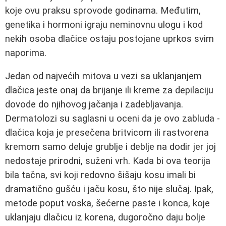
koje ovu praksu sprovode godinama. Međutim,
genetika i hormoni igraju neminovnu ulogu i kod
nekih osoba dlačice ostaju postojane uprkos svim
naporima.
Jedan od najvećih mitova u vezi sa uklanjanjem
dlačica jeste onaj da brijanje ili kreme za depilaciju
dovode do njihovog jačanja i zadebljavanja.
Dermatolozi su saglasni u oceni da je ovo zabluda -
dlačica koja je presečena britvicom ili rastvorena
kremom samo deluje grublje i deblje na dodir jer joj
nedostaje prirodni, suženi vrh. Kada bi ova teorija
bila tačna, svi koji redovno šišaju kosu imali bi
dramatično gušću i jaču kosu, što nije slučaj. Ipak,
metode poput voska, šećerne paste i konca, koje
uklanjaju dlačicu iz korena, dugoročno daju bolje