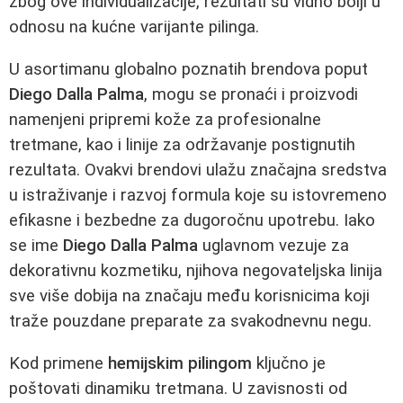
zbog ove individualizacije, rezultati su vidno bolji u
odnosu na kućne varijante pilinga.
U asortimanu globalno poznatih brendova poput
Diego Dalla Palma
, mogu se pronaći i proizvodi
namenjeni pripremi kože za profesionalne
tretmane, kao i linije za održavanje postignutih
rezultata. Ovakvi brendovi ulažu značajna sredstva
u istraživanje i razvoj formula koje su istovremeno
efikasne i bezbedne za dugoročnu upotrebu. Iako
se ime
Diego Dalla Palma
uglavnom vezuje za
dekorativnu kozmetiku, njihova negovateljska linija
sve više dobija na značaju među korisnicima koji
traže pouzdane preparate za svakodnevnu negu.
Kod primene
hemijskim pilingom
ključno je
poštovati dinamiku tretmana. U zavisnosti od