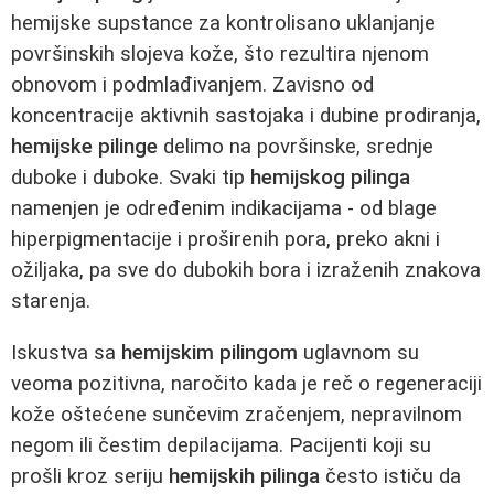
hemijske supstance za kontrolisano uklanjanje
površinskih slojeva kože, što rezultira njenom
obnovom i podmlađivanjem. Zavisno od
koncentracije aktivnih sastojaka i dubine prodiranja,
hemijske pilinge
delimo na površinske, srednje
duboke i duboke. Svaki tip
hemijskog pilinga
namenjen je određenim indikacijama - od blage
hiperpigmentacije i proširenih pora, preko akni i
ožiljaka, pa sve do dubokih bora i izraženih znakova
starenja.
Iskustva sa
hemijskim pilingom
uglavnom su
veoma pozitivna, naročito kada je reč o regeneraciji
kože oštećene sunčevim zračenjem, nepravilnom
negom ili čestim depilacijama. Pacijenti koji su
prošli kroz seriju
hemijskih pilinga
često ističu da