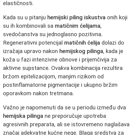
elastičnosti.
Kada su u pitanju
hemijski piling iskustva
onih koji
su ih kombinovali sa
matičnim ćelijama
,
svedočanstva su jednoglasno pozitivna.
Regenerativni potencijal
matičnih ćelija
dolazi do
izražaja upravo nakon
hemijskog pilinga
, kada je
koža u fazi intenzivne obnove i prijemčivija za
aktivne supstance. Ovakva kombinacija rezultira
bržom epitelizacijom, manjim rizikom od
postinflamatorne pigmentacije i ukupno bržim
oporavkom nakon tretmana.
Važno je napomenuti da se u periodu između dva
hemijska pilinga
ne preporučuje upotreba
agresivnih preparata, ali se istovremeno naglašava
značaj adekvatne kućne nege. Blaga sredstva za