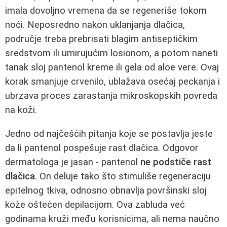
imala dovoljno vremena da se regeneriše tokom
noći. Neposredno nakon uklanjanja dlačica,
područje treba prebrisati blagim antiseptičkim
sredstvom ili umirujućim losionom, a potom naneti
tanak sloj pantenol kreme ili gela od aloe vere. Ovaj
korak smanjuje crvenilo, ublažava osećaj peckanja i
ubrzava proces zarastanja mikroskopskih povreda
na koži.
Jedno od najčešćih pitanja koje se postavlja jeste
da li pantenol pospešuje rast dlačica. Odgovor
dermatologa je jasan - pantenol
ne podstiče rast
dlačica
. On deluje tako što stimuliše regeneraciju
epitelnog tkiva, odnosno obnavlja površinski sloj
kože oštećen depilacijom. Ova zabluda već
godinama kruži među korisnicima, ali nema naučno