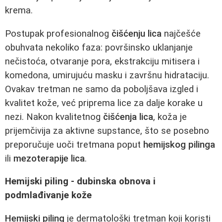
krema.
Postupak profesionalnog
čišćenju lica
najčešće
obuhvata nekoliko faza: površinsko uklanjanje
nečistoća, otvaranje pora, ekstrakciju mitisera i
komedona, umirujuću masku i završnu hidrataciju.
Ovakav tretman ne samo da poboljšava izgled i
kvalitet kože, već priprema lice za dalje korake u
nezi. Nakon kvalitetnog
čišćenja lica
, koža je
prijemčivija za aktivne supstance, što se posebno
preporučuje uoči tretmana poput
hemijskog pilinga
ili
mezoterapije lica
.
Hemijski piling - dubinska obnova i
podmlađivanje kože
Hemijski piling
je dermatološki tretman koji koristi