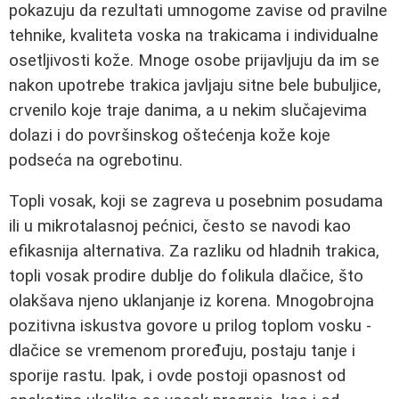
pokazuju da rezultati umnogome zavise od pravilne
tehnike, kvaliteta voska na trakicama i individualne
osetljivosti kože. Mnoge osobe prijavljuju da im se
nakon upotrebe trakica javljaju sitne bele bubuljice,
crvenilo koje traje danima, a u nekim slučajevima
dolazi i do površinskog oštećenja kože koje
podseća na ogrebotinu.
Topli vosak, koji se zagreva u posebnim posudama
ili u mikrotalasnoj pećnici, često se navodi kao
efikasnija alternativa. Za razliku od hladnih trakica,
topli vosak prodire dublje do folikula dlačice, što
olakšava njeno uklanjanje iz korena. Mnogobrojna
pozitivna iskustva govore u prilog toplom vosku -
dlačice se vremenom proređuju, postaju tanje i
sporije rastu. Ipak, i ovde postoji opasnost od