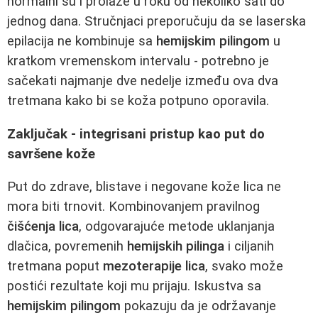
normalni su i prolaze u roku od nekoliko sati do
jednog dana. Stručnjaci preporučuju da se laserska
epilacija ne kombinuje sa
hemijskim pilingom
u
kratkom vremenskom intervalu - potrebno je
sačekati najmanje dve nedelje između ova dva
tretmana kako bi se koža potpuno oporavila.
Zaključak - integrisani pristup kao put do
savršene kože
Put do zdrave, blistave i negovane kože lica ne
mora biti trnovit. Kombinovanjem pravilnog
čišćenja lica
, odgovarajuće metode uklanjanja
dlačica, povremenih
hemijskih pilinga
i ciljanih
tretmana poput
mezoterapije lica
, svako može
postići rezultate koji mu prijaju. Iskustva sa
hemijskim pilingom
pokazuju da je održavanje