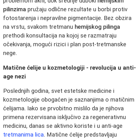
problemom akni, dok srednje duboki
hemijskim
pilinzima
pružaju odlične rezultate u borbi protiv
fotostarenja i nepravilne pigmentacije. Bez obzira
na vrstu, svakom tretmanu
hemijskog pilinga
prethodi konsultacija na kojoj se razmatraju
očekivanja, mogući rizici i plan post-tretmanske
nege.
Matične ćelije u kozmetologiji - revolucija u anti-
age nezi
Poslednjih godina, svet estetske medicine i
kozmetologije obogaćen je saznanjima o matičnim
ćelijama. Iako se prvobitno mislilo da je njihova
primena rezervisana isključivo za regenerativnu
medicinu, danas se aktivno koriste i u anti-age
tretmanima lica
. Matične ćelije predstavljaju