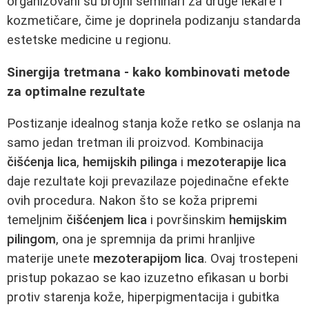
organizovani su brojni seminari za druge lekare i
kozmetičare, čime je doprinela podizanju standarda
estetske medicine u regionu.
Sinergija tretmana - kako kombinovati metode
za optimalne rezultate
Postizanje idealnog stanja kože retko se oslanja na
samo jedan tretman ili proizvod. Kombinacija
čišćenja lica
,
hemijskih pilinga
i
mezoterapije lica
daje rezultate koji prevazilaze pojedinačne efekte
ovih procedura. Nakon što se koža pripremi
temeljnim
čišćenjem lica
i površinskim
hemijskim
pilingom
, ona je spremnija da primi hranljive
materije unete
mezoterapijom lica
. Ovaj trostepeni
pristup pokazao se kao izuzetno efikasan u borbi
protiv starenja kože, hiperpigmentacija i gubitka