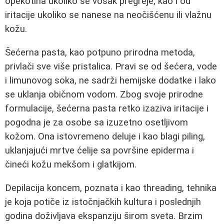
opekotina ukoliko se vosak pregreje, kao i od
iritacije ukoliko se nanese na neočišćenu ili vlažnu
kožu.
Šećerna pasta, kao potpuno prirodna metoda,
privlači sve više pristalica. Pravi se od šećera, vode
i limunovog soka, ne sadrži hemijske dodatke i lako
se uklanja običnom vodom. Zbog svoje prirodne
formulacije, šećerna pasta retko izaziva iritacije i
pogodna je za osobe sa izuzetno osetljivom
kožom. Ona istovremeno deluje i kao blagi piling,
uklanjajući mrtve ćelije sa površine epiderma i
čineći kožu mekšom i glatkijom.
Depilacija koncem, poznata i kao threading, tehnika
je koja potiče iz istočnjačkih kultura i poslednjih
godina doživljava ekspanziju širom sveta. Brzim