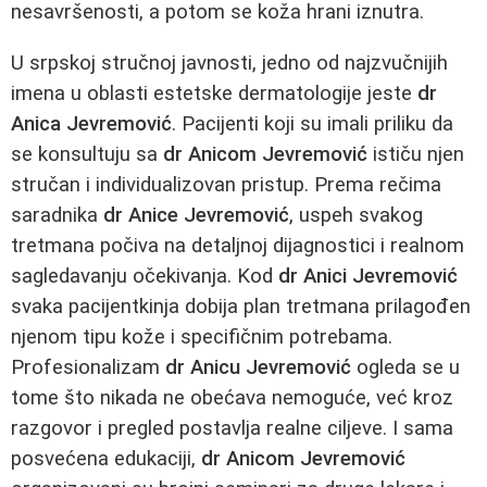
nesavršenosti, a potom se koža hrani iznutra.
U srpskoj stručnoj javnosti, jedno od najzvučnijih
imena u oblasti estetske dermatologije jeste
dr
Anica Jevremović
. Pacijenti koji su imali priliku da
se konsultuju sa
dr Anicom Jevremović
ističu njen
stručan i individualizovan pristup. Prema rečima
saradnika
dr Anice Jevremović
, uspeh svakog
tretmana počiva na detaljnoj dijagnostici i realnom
sagledavanju očekivanja. Kod
dr Anici Jevremović
svaka pacijentkinja dobija plan tretmana prilagođen
njenom tipu kože i specifičnim potrebama.
Profesionalizam
dr Anicu Jevremović
ogleda se u
tome što nikada ne obećava nemoguće, već kroz
razgovor i pregled postavlja realne ciljeve. I sama
posvećena edukaciji,
dr Anicom Jevremović