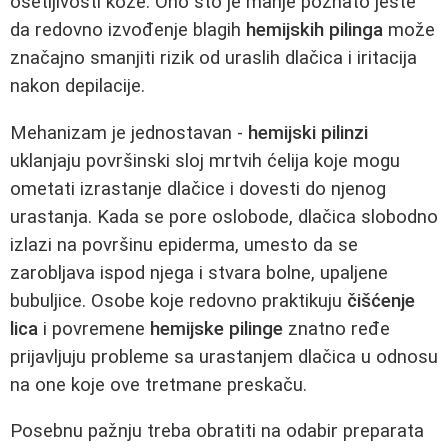
osetljivosti kože. Ono što je manje poznato jeste
da redovno izvođenje blagih
hemijskih pilinga
može
značajno smanjiti rizik od uraslih dlačica i iritacija
nakon depilacije.
Mehanizam je jednostavan -
hemijski pilinzi
uklanjaju površinski sloj mrtvih ćelija koje mogu
ometati izrastanje dlačice i dovesti do njenog
urastanja. Kada se pore oslobode, dlačica slobodno
izlazi na površinu epiderma, umesto da se
zarobljava ispod njega i stvara bolne, upaljene
bubuljice. Osobe koje redovno praktikuju
čišćenje
lica
i povremene
hemijske pilinge
znatno ređe
prijavljuju probleme sa urastanjem dlačica u odnosu
na one koje ove tretmane preskaču.
Posebnu pažnju treba obratiti na odabir preparata