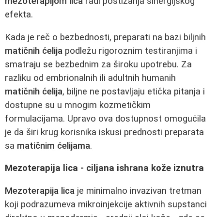
mezoterapijom lica
radi postizanja sinergijskog
efekta.
Kada je reč o bezbednosti, preparati na bazi biljnih
matičnih ćelija
podležu rigoroznim testiranjima i
smatraju se bezbednim za široku upotrebu. Za
razliku od embrionalnih ili adultnih humanih
matičnih ćelija
, biljne ne postavljaju etička pitanja i
dostupne su u mnogim kozmetičkim
formulacijama. Upravo ova dostupnost omogućila
je da širi krug korisnika iskusi prednosti preparata
sa
matičnim ćelijama
.
Mezoterapija lica - ciljana ishrana kože iznutra
Mezoterapija lica
je minimalno invazivan tretman
koji podrazumeva mikroinjekcije aktivnih supstanci