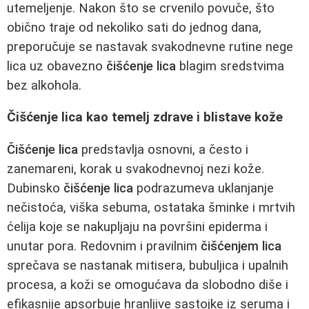
utemeljenje. Nakon što se crvenilo povuče, što
obično traje od nekoliko sati do jednog dana,
preporučuje se nastavak svakodnevne rutine nege
lica uz obavezno
čišćenje lica
blagim sredstvima
bez alkohola.
Čišćenje lica kao temelj zdrave i blistave kože
Čišćenje lica
predstavlja osnovni, a često i
zanemareni, korak u svakodnevnoj nezi kože.
Dubinsko
čišćenje lica
podrazumeva uklanjanje
nečistoća, viška sebuma, ostataka šminke i mrtvih
ćelija koje se nakupljaju na površini epiderma i
unutar pora. Redovnim i pravilnim
čišćenjem lica
sprečava se nastanak mitisera, bubuljica i upalnih
procesa, a koži se omogućava da slobodno diše i
efikasnije apsorbuje hranljive sastojke iz seruma i