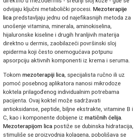
direktno u mezodermis - srednji sloj kože - gde se
odvijaju ključni metabolički procesi.
Mezoterapije
lica
predstavljaju jednu od najefikasnijih metoda za
unošenje vitamina, minerala, aminokiselina,
hijaluronske kiseline i drugih hranljivih materija
direktno u dermis, zaobilazeći površinski sloj
epiderma koji često onemogućava potpunu
apsorpciju aktivnih komponenti iz krema i seruma.
Tokom
mezoterapiji lica
, specijalista ručno ili uz
pomoć posebnog aplikatora nanosi mikrodoze
koktela prilagođenog individualnim potrebama
pacijenta. Ovaj koktel može sadržavati
antioksidanse, peptide, biljne ekstrakte, vitamine B i
C, kao i komponente dobijene iz
matičnih ćelija
.
Mezoterapijom lica
postiže se dubinska hidratacija,
stimuliše se proizvodnja kolagena, poboljšava se