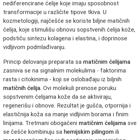
nediferencirane ćelije koje imaju sposobnost
transformacije u različite tipove tkiva. U
kozmetologiji, najčešće se koriste biljne matičnih
ćelija, koje stimulišu obnovu sopstvenih ćelija kože,
podstiču sintezu kolagena i elastina, i doprinose
vidljivom podmlađivanju.
Princip delovanja preparata sa
matičnim ćelijama
zasniva se na signalnim molekulima - faktorima
rasta i citokinima - koji se oslobađaju iz biljnih
matičnih ćelija
. Ovi molekuli prenose poruku
sopstvenim ćelijama kože da se aktiviraju,
regenerišu i obnove. Rezultat je gušća, otpornija i
elastičnija koža sa manje vidljivim borama i finim
linijama. Tretmani obogaćeni
matičnim ćelijama
sve
se češće kombinuju sa
hemijskim pilingom
ili