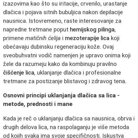
izazovima kao što su iritacije, crvenilo, urastanje
dlačica i pojava sitnih bubuljica nakon depilacije
nausnica. Istovremeno, raste interesovanje za
napredne tretmane poput
hemijskog pilinga
,
primene
matičnih ćelija
i
mezoterapije lica
koji
obećavaju dubinsku regeneraciju kože. Ovaj
sveobuhvatni vodič namenjen je upravo onima koji
žele da razumeju kako da kombinuju pravilno
čišćenje lica
, uklanjanje dlačica i profesionalne
tretmane za postizanje blistavog i zdravog tena.
Osnovni principi uklanjanja dlačica sa lica -
metode, prednosti i mane
Kada je reč o uklanjanju dlačica sa nausnica, obrva i
drugih delova lica, na raspolaganju je više metoda
od kojih svaka ima svoje specifičnosti. Iskustva