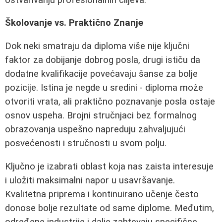
Školovanje vs. Praktično Znanje
Dok neki smatraju da diploma više nije ključni
faktor za dobijanje dobrog posla, drugi ističu da
dodatne kvalifikacije povećavaju šanse za bolje
pozicije. Istina je negde u sredini - diploma može
otvoriti vrata, ali praktično poznavanje posla ostaje
osnov uspeha. Brojni stručnjaci bez formalnog
obrazovanja uspešno napreduju zahvaljujući
posvećenosti i stručnosti u svom polju.
Ključno je izabrati oblast koja nas zaista interesuje
i uložiti maksimalni napor u usavršavanje.
Kvalitetna priprema i kontinuirano učenje često
donose bolje rezultate od same diplome. Međutim,
određene industrije i dalje zahtevaju specifične