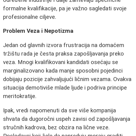
formalne kvalifikacije, pa je važno sagledati svoje
profesionalne ciljeve.
Problem Veza i Nepotizma
Jedan od glavnih izvora frustracija na domaćem
tržištu rada je česta praksa zapošljavanja preko
veza. Mnogi kvalifikovani kandidati osećaju se
marginalizovano kada manje sposobni pojedinci
dobijaju pozicije zahvaljujući ličnim vezama. Ovakva
situacija demotiviše mlade ljude i podriva principe
meritokratije.
Ipak, vredi napomenuti da sve više kompanija
shvata da dugoročni uspeh zavisi od zapošljavanja
stručnih kadrova, bez obzira na lične veze.
Poslodavci koji žele da napreduju moraju graditi