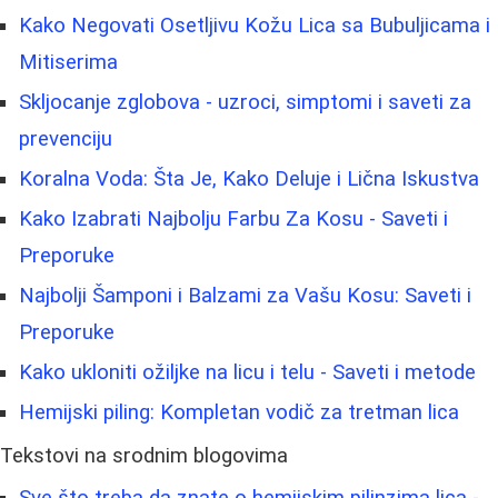
Kako Negovati Osetljivu Kožu Lica sa Bubuljicama i
Mitiserima
Skljocanje zglobova - uzroci, simptomi i saveti za
prevenciju
Koralna Voda: Šta Je, Kako Deluje i Lična Iskustva
Kako Izabrati Najbolju Farbu Za Kosu - Saveti i
Preporuke
Najbolji Šamponi i Balzami za Vašu Kosu: Saveti i
Preporuke
Kako ukloniti ožiljke na licu i telu - Saveti i metode
Hemijski piling: Kompletan vodič za tretman lica
Tekstovi na srodnim blogovima
Sve što treba da znate o hemijskim pilinzima lica -