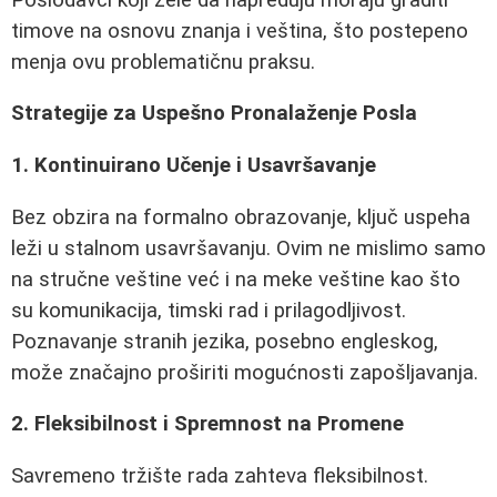
timove na osnovu znanja i veština, što postepeno
menja ovu problematičnu praksu.
Strategije za Uspešno Pronalaženje Posla
1. Kontinuirano Učenje i Usavršavanje
Bez obzira na formalno obrazovanje, ključ uspeha
leži u stalnom usavršavanju. Ovim ne mislimo samo
na stručne veštine već i na meke veštine kao što
su komunikacija, timski rad i prilagodljivost.
Poznavanje stranih jezika, posebno engleskog,
može značajno proširiti mogućnosti zapošljavanja.
2. Fleksibilnost i Spremnost na Promene
Savremeno tržište rada zahteva fleksibilnost.