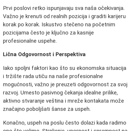
Prvi poslovi retko ispunjavaju sva naša očekivanja.
Važno je krenuti od realnih pozicija i graditi karijeru
korak po korak. Iskustvo stečeno na početnim
pozicijama često je ključno za kasnije
profesionalne uspehe.
Lična Odgovornost i Perspektiva
Iako spoljni faktori kao što su ekonomska situacija
i tržište rada utiču na naše profesionalne
mogućnosti, važno je preuzeti odgovornost za svoj
razvoj. Umesto pasivnog čekanja idealne prilike,
aktivno stvaranje veština i mreže kontakata može
značajno poboljšati šanse za uspeh.
Konačno, uspeh na poslu često dolazi kada radimo
ono što volimo. Strpljenje, upornost i spremnost na