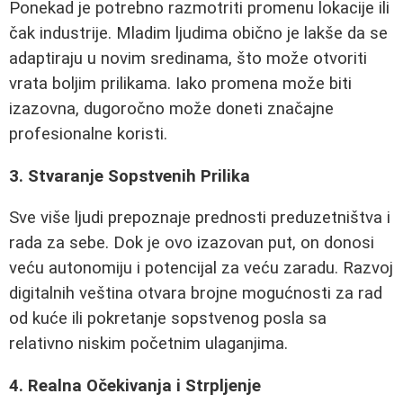
Ponekad je potrebno razmotriti promenu lokacije ili
čak industrije. Mladim ljudima obično je lakše da se
adaptiraju u novim sredinama, što može otvoriti
vrata boljim prilikama. Iako promena može biti
izazovna, dugoročno može doneti značajne
profesionalne koristi.
3. Stvaranje Sopstvenih Prilika
Sve više ljudi prepoznaje prednosti preduzetništva i
rada za sebe. Dok je ovo izazovan put, on donosi
veću autonomiju i potencijal za veću zaradu. Razvoj
digitalnih veština otvara brojne mogućnosti za rad
od kuće ili pokretanje sopstvenog posla sa
relativno niskim početnim ulaganjima.
4. Realna Očekivanja i Strpljenje