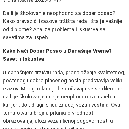
Da li je školovanje neophodno za dobar posao?
Kako prevazići izazove tržišta rada i šta je važnije
od diplome? Analiza problema i iskustva sa
savetima za uspeh.
Kako Naći Dobar Posao u Današnje Vreme?
Saveti i Iskustva
U današnjem tržištu rada, pronalaženje kvalitetnog,
poštenog i dobro plaćenog posla predstavlja veliki
izazov. Mnogi mladi ljudi suočavaju se sa dilemom
da li je školovanje i dalje neophodno za uspeh u
karijeri, dok drugi ističu značaj veza i veština. Ova
tema otvara brojna pitanja o vrednosti
obrazovanja, ulozi veza i ličnoj odgovornosti u
ostvarivanju profesionalnih ciljeva.