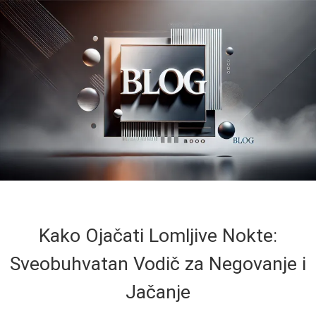
Kako Ojačati Lomljive Nokte:
Sveobuhvatan Vodič za Negovanje i
Jačanje