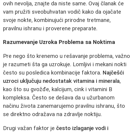
ovih nevolja, znajte da niste same. Ovaj članak će
vam pružiti sveobuhvatan vodič kako da ojačate
svoje nokte, kombinujući prirodne tretmane,
pravilnu ishranu i proverene preparate.
Razumevanje Uzroka Problema sa Noktima
Pre nego što krenemo u rešavanje problema, važno
je razumeti šta ga uzrokuje. Lomljivi i mekani nokti
često su posledica kombinacije faktora.
Najčešći
uzroci uključuju nedostatak vitamina i minerala
,
kao što su gvožđe, kalcijum, cink i vitamini B
kompleksa. Često se dešava da u užurbanom
načinu života zanemarujemo pravilnu ishranu, što
se direktno odražava na zdravlje noktiju.
Drugi važan faktor je
često izlaganje vodi i