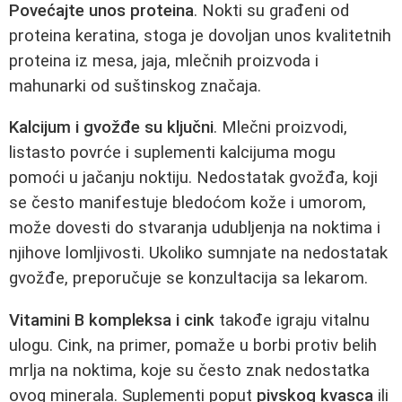
Povećajte unos proteina
. Nokti su građeni od
proteina keratina, stoga je dovoljan unos kvalitetnih
proteina iz mesa, jaja, mlečnih proizvoda i
mahunarki od suštinskog značaja.
Kalcijum i gvožđe su ključni
. Mlečni proizvodi,
listasto povrće i suplementi kalcijuma mogu
pomoći u jačanju noktiju. Nedostatak gvožđa, koji
se često manifestuje bledoćom kože i umorom,
može dovesti do stvaranja udubljenja na noktima i
njihove lomljivosti. Ukoliko sumnjate na nedostatak
gvožđe, preporučuje se konzultacija sa lekarom.
Vitamini B kompleksa i cink
takođe igraju vitalnu
ulogu. Cink, na primer, pomaže u borbi protiv belih
mrlja na noktima, koje su često znak nedostatka
ovog minerala. Suplementi poput
pivskog kvasca
ili