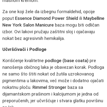
masnom kremom.
Za one koji žele da izbegnu formaldehid, opcije
poput
Essence Diamond Power Shield
ili
Maybelline
New York Salon Manicure
baza mogu biti odličan
izbor. Ovi lakovi pružaju zaštitni sloj i ojačavaju
nokat bez agresivnih hemikalija.
Učvršćivači i Podloge
Korišćenje kvalitetne
podloge (base coata)
pre
nanošenja običnog laka je obavezan korak. Podloga
ne samo što štiti nokat od žutila uzrokovanog
pigmentima u lakovima, već može i dodatno ojačati
nokatnu ploču.
Rimmel Stronger
baza sa
dijamantskom prašinom i kalcijumom je jedna od
preporučenih, jer učvršćuje i stvara glatku površinu