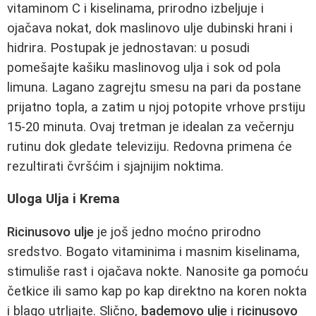
vitaminom C i kiselinama, prirodno izbeljuje i
ojačava nokat, dok maslinovo ulje dubinski hrani i
hidrira. Postupak je jednostavan: u posudi
pomešajte kašiku maslinovog ulja i sok od pola
limuna. Lagano zagrejtu smesu na pari da postane
prijatno topla, a zatim u njoj potopite vrhove prstiju
15-20 minuta. Ovaj tretman je idealan za večernju
rutinu dok gledate televiziju. Redovna primena će
rezultirati čvršćim i sjajnijim noktima.
Uloga Ulja i Krema
Ricinusovo ulje
je još jedno moćno prirodno
sredstvo. Bogato vitaminima i masnim kiselinama,
stimuliše rast i ojačava nokte. Nanosite ga pomoću
četkice ili samo kap po kap direktno na koren nokta
i blago utrljajte. Slično,
bademovo ulje
i
ricinusovo