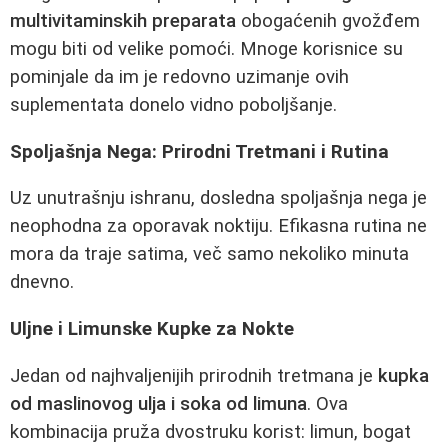
multivitaminskih preparata
obogaćenih gvožđem
mogu biti od velike pomoći. Mnoge korisnice su
pominjale da im je redovno uzimanje ovih
suplementata donelo vidno poboljšanje.
Spoljašnja Nega: Prirodni Tretmani i Rutina
Uz unutrašnju ishranu, dosledna spoljašnja nega je
neophodna za oporavak noktiju. Efikasna rutina ne
mora da traje satima, več samo nekoliko minuta
dnevno.
Uljne i Limunske Kupke za Nokte
Jedan od najhvaljenijih prirodnih tretmana je
kupka
od maslinovog ulja i soka od limuna
. Ova
kombinacija pruža dvostruku korist: limun, bogat