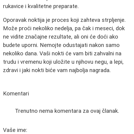
rukavice i kvalitetne preparate.
Oporavak noktija je proces koji zahteva strpljenje.
Može proći nekoliko nedelja, pa čak i meseci, dok
ne vidite značajne rezultate, ali oni će doći ako
budete uporni. Nemojte odustajati nakon samo
nekoliko dana. Vaši nokti će vam biti zahvalni na
trudu i vremenu koji uložite u njihovu negu, a lepi,
zdravi i jaki nokti biće vam najbolja nagrada.
Komentari
Trenutno nema komentara za ovaj članak.
Vaše ime: