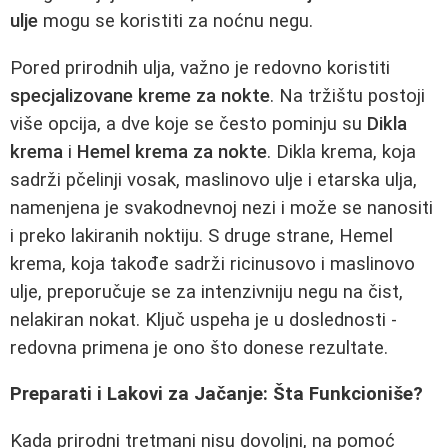
ulje
mogu se koristiti za noćnu negu.
Pored prirodnih ulja, važno je redovno koristiti
specjalizovane kreme za nokte
. Na tržištu postoji
više opcija, a dve koje se često pominju su
Dikla
krema
i
Hemel krema za nokte
. Dikla krema, koja
sadrži pčelinji vosak, maslinovo ulje i etarska ulja,
namenjena je svakodnevnoj nezi i može se nanositi
i preko lakiranih noktiju. S druge strane, Hemel
krema, koja takođe sadrži ricinusovo i maslinovo
ulje, preporučuje se za intenzivniju negu na čist,
nelakiran nokat. Ključ uspeha je u doslednosti -
redovna primena je ono što donese rezultate.
Preparati i Lakovi za Jačanje: Šta Funkcioniše?
Kada prirodni tretmani nisu dovoljni, na pomoć