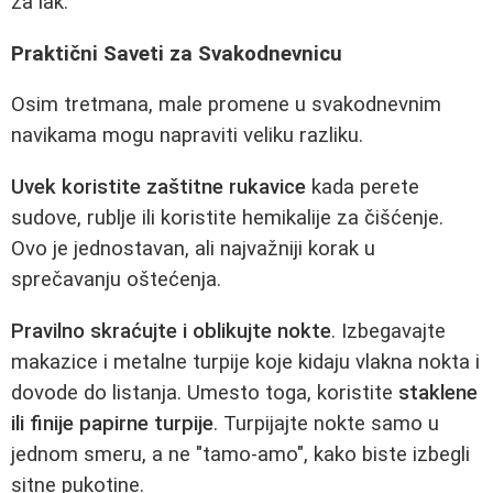
za lak.
Praktični Saveti za Svakodnevnicu
Osim tretmana, male promene u svakodnevnim
navikama mogu napraviti veliku razliku.
Uvek koristite zaštitne rukavice
kada perete
sudove, rublje ili koristite hemikalije za čišćenje.
Ovo je jednostavan, ali najvažniji korak u
sprečavanju oštećenja.
Pravilno skraćujte i oblikujte nokte
. Izbegavajte
makazice i metalne turpije koje kidaju vlakna nokta i
dovode do listanja. Umesto toga, koristite
staklene
ili finije papirne turpije
. Turpijajte nokte samo u
jednom smeru, a ne "tamo-amo", kako biste izbegli
sitne pukotine.