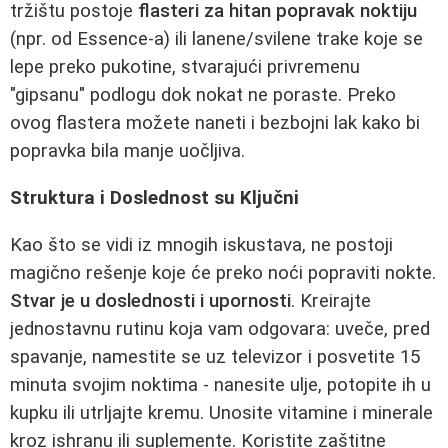
tržištu postoje
flasteri za hitan popravak noktiju
(npr. od Essence-a) ili lanene/svilene trake koje se
lepe preko pukotine, stvarajući privremenu
"gipsanu" podlogu dok nokat ne poraste. Preko
ovog flastera možete naneti i bezbojni lak kako bi
popravka bila manje uočljiva.
Struktura i Doslednost su Ključni
Kao što se vidi iz mnogih iskustava, ne postoji
magično rešenje koje će preko noći popraviti nokte.
Stvar je u doslednosti i upornosti
. Kreirajte
jednostavnu rutinu koja vam odgovara: uveče, pred
spavanje, namestite se uz televizor i posvetite 15
minuta svojim noktima - nanesite ulje, potopite ih u
kupku ili utrljajte kremu. Unosite vitamine i minerale
kroz ishranu ili suplemente. Koristite zaštitne