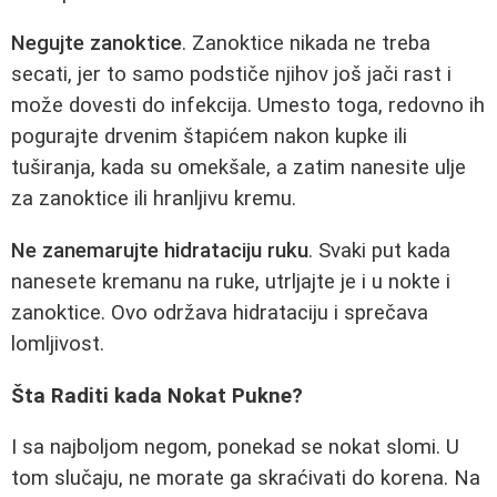
Negujte zanoktice
. Zanoktice nikada ne treba
secati, jer to samo podstiče njihov još jači rast i
može dovesti do infekcija. Umesto toga, redovno ih
pogurajte drvenim štapićem nakon kupke ili
tuširanja, kada su omekšale, a zatim nanesite ulje
za zanoktice ili hranljivu kremu.
Ne zanemarujte hidrataciju ruku
. Svaki put kada
nanesete kremanu na ruke, utrljajte je i u nokte i
zanoktice. Ovo održava hidrataciju i sprečava
lomljivost.
Šta Raditi kada Nokat Pukne?
I sa najboljom negom, ponekad se nokat slomi. U
tom slučaju, ne morate ga skraćivati do korena. Na