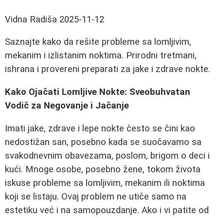
Vidna Radiša
2025-11-12
Saznajte kako da rešite probleme sa lomljivim,
mekanim i izlistanim noktima. Prirodni tretmani,
ishrana i provereni preparati za jake i zdrave nokte.
Kako Ojačati Lomljive Nokte: Sveobuhvatan
Vodič za Negovanje i Jačanje
Imati jake, zdrave i lepe nokte često se čini kao
nedostižan san, posebno kada se suočavamo sa
svakodnevnim obavezama, poslom, brigom o deci i
kući. Mnoge osobe, posebno žene, tokom života
iskuse probleme sa lomljivim, mekanim ili noktima
koji se listaju. Ovaj problem ne utiče samo na
estetiku već i na samopouzdanje. Ako i vi patite od