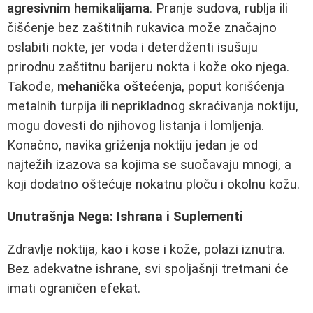
agresivnim hemikalijama
. Pranje sudova, rublja ili
čišćenje bez zaštitnih rukavica može značajno
oslabiti nokte, jer voda i deterdženti isušuju
prirodnu zaštitnu barijeru nokta i kože oko njega.
Takođe,
mehanička oštećenja
, poput korišćenja
metalnih turpija ili neprikladnog skraćivanja noktiju,
mogu dovesti do njihovog listanja i lomljenja.
Konačno, navika griženja noktiju jedan je od
najtežih izazova sa kojima se suočavaju mnogi, a
koji dodatno oštećuje nokatnu ploču i okolnu kožu.
Unutrašnja Nega: Ishrana i Suplementi
Zdravlje noktija, kao i kose i kože, polazi iznutra.
Bez adekvatne ishrane, svi spoljašnji tretmani će
imati ograničen efekat.