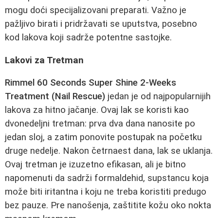
mogu doći specijalizovani preparati. Važno je
pažljivo birati i pridržavati se uputstva, posebno
kod lakova koji sadrže potentne sastojke.
Lakovi za Tretman
Rimmel 60 Seconds Super Shine 2-Weeks
Treatment (Nail Rescue)
jedan je od najpopularnijih
lakova za hitno jačanje. Ovaj lak se koristi kao
dvonedeljni tretman: prva dva dana nanosite po
jedan sloj, a zatim ponovite postupak na početku
druge nedelje. Nakon četrnaest dana, lak se uklanja.
Ovaj tretman je izuzetno efikasan, ali je bitno
napomenuti da sadrži formaldehid, supstancu koja
može biti iritantna i koju ne treba koristiti predugo
bez pauze. Pre nanošenja, zaštitite kožu oko nokta