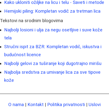
Kako ukloniti ožiljke na licu i telu - Saveti i metode
Hemijski piling: Kompletan vodič za tretman lica
Tekstovi na srodnim blogovima
Najbolji losioni i ulja za negu osetljive i suve kože
tela
Stručni ispit za BZR: Kompletan vodič, iskustva i
budućnost licence
Najbolji gelovi za tuširanje koji dugotrajno mirišu
Najbolja sredstva za umivanje lica za sve tipove
kože
O nama
|
Kontakt
|
Politika privatnosti
|
Uslovi