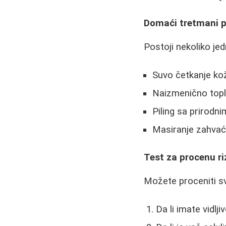
Domaći tretmani pr
Postoji nekoliko je
Suvo četkanje ko
Naizmenično topl
Piling sa prirodn
Masiranje zahvać
Test za procenu ri
Možete proceniti sv
Da li imate vidlj