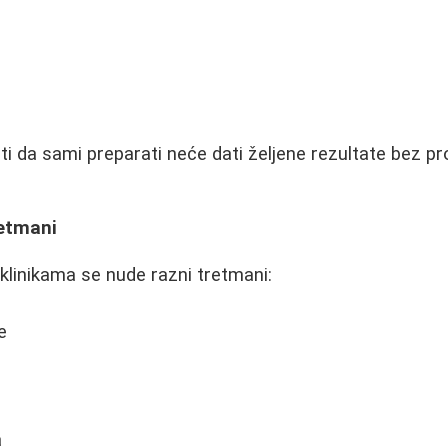
i da sami preparati neće dati željene rezultate bez p
retmani
 klinikama se nude razni tretmani:
e
a