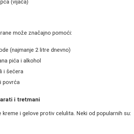
pca (vijača)
hrane može značajno pomoći:
de (najmanje 2 litre dnevno)
na pića i alkohol
i i šećera
 i povrća
arati i tretmani
kreme i gelove protiv celulita. Neki od popularnih su: