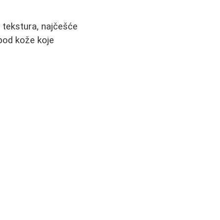
" tekstura, najčešće
spod kože koje