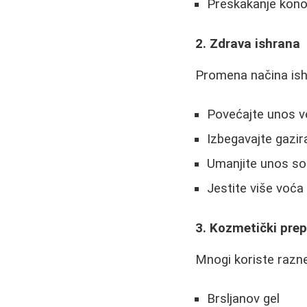
Preskakanje kono
2. Zdrava ishrana
Promena načina is
Povećajte unos vo
Izbegavajte gazira
Umanjite unos sol
Jestite više voća
3. Kozmetički prep
Mnogi koriste razne 
Brsljanov gel