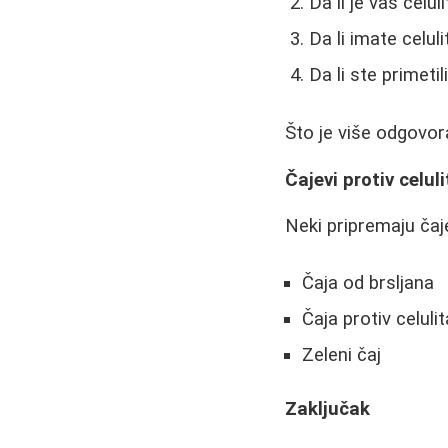
Da li je vaš celu
Da li imate celul
Da li ste primetil
Što je više odgovora 
Čajevi protiv celuli
Neki pripremaju čaje
Čaja od brsljana
Čaja protiv celuli
Zeleni čaj
Zaključak