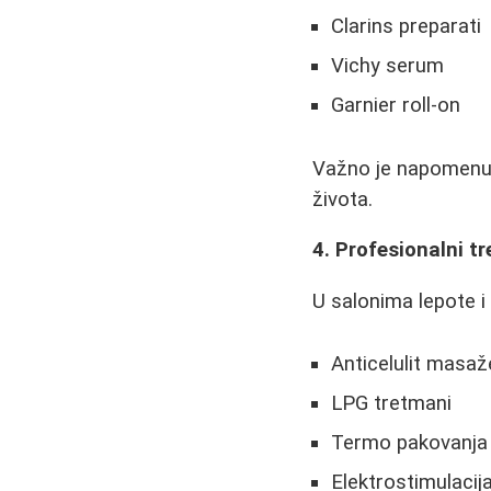
Clarins preparati
Vichy serum
Garnier roll-on
Važno je napomenut
života.
4. Profesionalni t
U salonima lepote i
Anticelulit masaž
LPG tretmani
Termo pakovanja
Elektrostimulacij