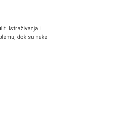
t. Istraživanja i
oblemu, dok su neke
: