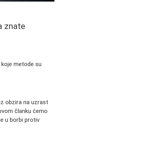
da znate
a, koje metode su
ez obzira na uzrast
U ovom članku ćemo
e u borbi protiv