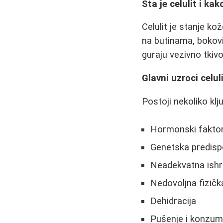
Šta je celulit i ka
Celulit je stanje k
na butinama, bokovi
guraju vezivno tkivo
Glavni uzroci celul
Postoji nekoliko klj
Hormonski faktor
Genetska predispo
Neadekvatna ish
Nedovoljna fizičk
Dehidracija
Pušenje i konzum