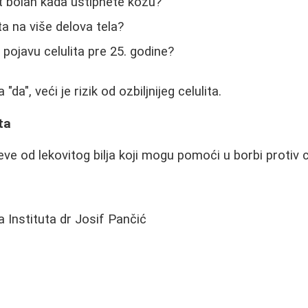
lit bolan kada uštipnete kožu?
ita na više delova tela?
i pojavu celulita pre 25. godine?
"da", veći je rizik od ozbiljnijeg celulita.
ta
ve od lekovitog bilja koji mogu pomoći u borbi protiv ce
ta Instituta dr Josif Pančić