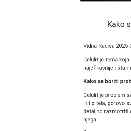
Kako se
Vidna Radiša
2025-
Celulit je tema koj
najefikasnije i šta 
Kako se boriti prot
Celulit je problem 
ili tip tela, gotov
detaljno razmotriti 
njega.