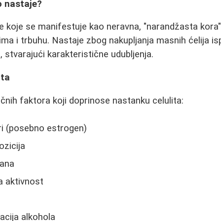
ko nastaje?
ože koje se manifestuje kao neravna, "narandžasta kora
ma i trbuhu. Nastaje zbog nakupljanja masnih ćelija i
, stvarajući karakteristične udubljenja.
ita
učnih faktora koji doprinose nastanku celulita:
i (posebno estrogen)
zicija
rana
a aktivnost
acija alkohola