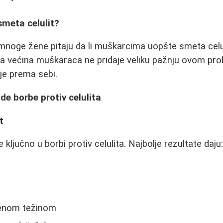
smeta celulit?
 mnoge žene pitaju da li muškarcima uopšte smeta celuli
da većina muškaraca ne pridaje veliku pažnju ovom pr
je prema sebi.
de borbe protiv celulita
t
ključno u borbi protiv celulita. Najbolje rezultate daju
enom težinom