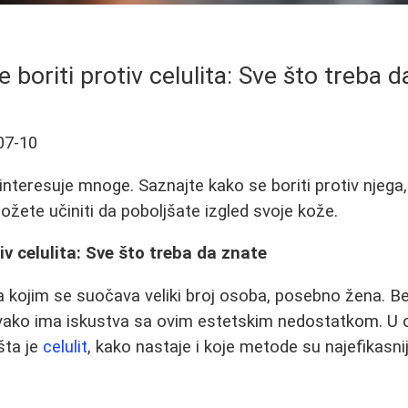
 boriti protiv celulita: Sve što treba 
07-10
a interesuje mnoge. Saznajte kako se boriti protiv njeg
možete učiniti da poboljšate izgled svoje kože.
iv celulita: Sve što treba da znate
sa kojim se suočava veliki broj osoba, posebno žena. B
o svako ima iskustva sa ovim estetskim nedostatkom. 
šta je
celulit
, kako nastaje i koje metode su najefikasnij