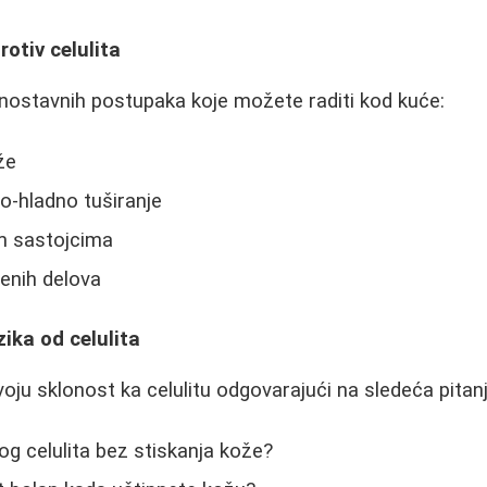
otiv celulita
dnostavnih postupaka koje možete raditi kod kuće:
že
o-hladno tuširanje
im sastojcima
enih delova
zika od celulita
oju sklonost ka celulitu odgovarajući na sledeća pitanj
ivog celulita bez stiskanja kože?