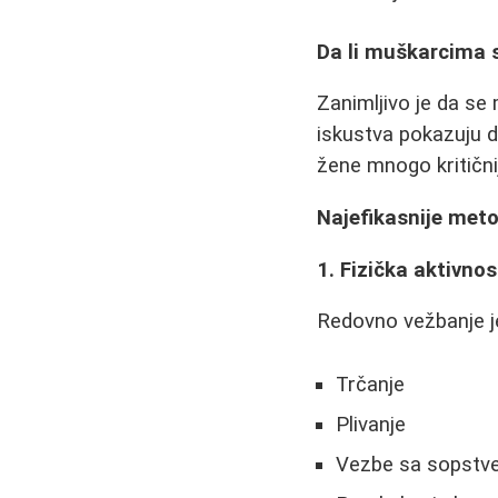
Da li muškarcima 
Zanimljivo je da se
iskustva pokazuju 
žene mnogo kritični
Najefikasnije meto
1. Fizička aktivnos
Redovno vežbanje je 
Trčanje
Plivanje
Vezbe sa sopstv