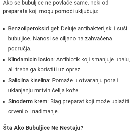
Ako se bubuljice ne povlače same, neki od
preparata koji mogu pomoći uključuju:
Benzoilperoksid gel:
Deluje antibakterijski i suši
bubuljice. Nanosi se ciljano na zahvaćena
područja.
Klindamicin losion:
Antibiotik koji smanjuje upalu,
ali treba ga koristiti uz oprez.
Salicilna kiselina:
Pomaže u otvaranju pora i
uklanjanju mrtvih ćelija kože.
Sinoderm krem:
Blag preparat koji može ublažiti
crvenilo i nadimanje.
Šta Ako Bubuljice Ne Nestaju?