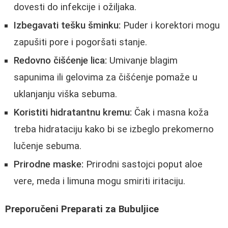
dovesti do infekcije i ožiljaka.
Izbegavati tešku šminku:
Puder i korektori mogu
zapušiti pore i pogoršati stanje.
Redovno čišćenje lica:
Umivanje blagim
sapunima ili gelovima za čišćenje pomaže u
uklanjanju viška sebuma.
Koristiti hidratantnu kremu:
Čak i masna koža
treba hidrataciju kako bi se izbeglo prekomerno
lučenje sebuma.
Prirodne maske:
Prirodni sastojci poput aloe
vere, meda i limuna mogu smiriti iritaciju.
Preporučeni Preparati za Bubuljice