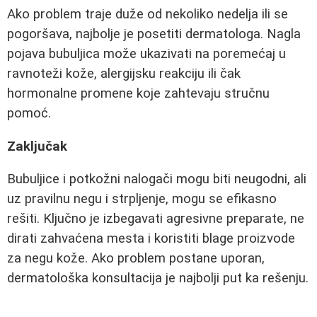
Ako problem traje duže od nekoliko nedelja ili se
pogoršava, najbolje je posetiti dermatologa. Nagla
pojava bubuljica može ukazivati na poremećaj u
ravnoteži kože, alergijsku reakciju ili čak
hormonalne promene koje zahtevaju stručnu
pomoć.
Zaključak
Bubuljice i potkožni nalogači mogu biti neugodni, ali
uz pravilnu negu i strpljenje, mogu se efikasno
rešiti. Ključno je izbegavati agresivne preparate, ne
dirati zahvaćena mesta i koristiti blage proizvode
za negu kože. Ako problem postane uporan,
dermatološka konsultacija je najbolji put ka rešenju.