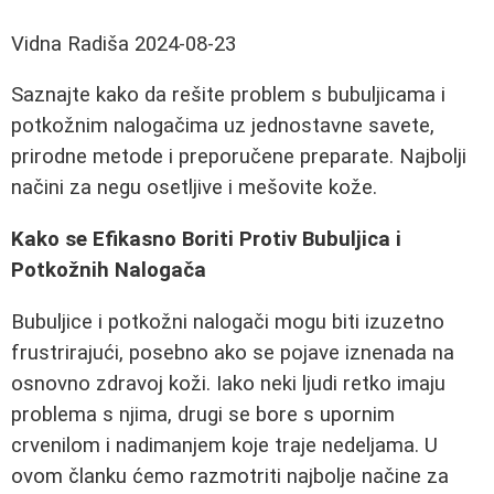
Vidna Radiša
2024-08-23
Saznajte kako da rešite problem s bubuljicama i
potkožnim nalogačima uz jednostavne savete,
prirodne metode i preporučene preparate. Najbolji
načini za negu osetljive i mešovite kože.
Kako se Efikasno Boriti Protiv Bubuljica i
Potkožnih Nalogača
Bubuljice i potkožni nalogači mogu biti izuzetno
frustrirajući, posebno ako se pojave iznenada na
osnovno zdravoj koži. Iako neki ljudi retko imaju
problema s njima, drugi se bore s upornim
crvenilom i nadimanjem koje traje nedeljama. U
ovom članku ćemo razmotriti najbolje načine za