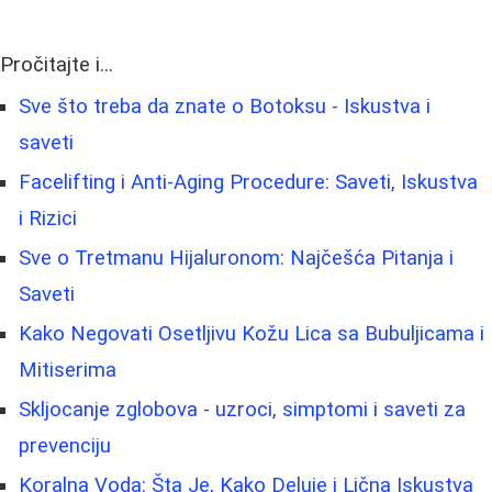
Pročitajte i...
Sve što treba da znate o Botoksu - Iskustva i
saveti
Facelifting i Anti-Aging Procedure: Saveti, Iskustva
i Rizici
Sve o Tretmanu Hijaluronom: Najčešća Pitanja i
Saveti
Kako Negovati Osetljivu Kožu Lica sa Bubuljicama i
Mitiserima
Skljocanje zglobova - uzroci, simptomi i saveti za
prevenciju
Koralna Voda: Šta Je, Kako Deluje i Lična Iskustva