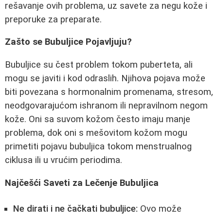
rešavanje ovih problema, uz savete za negu kože i
preporuke za preparate.
Zašto se Bubuljice Pojavljuju?
Bubuljice su čest problem tokom puberteta, ali
mogu se javiti i kod odraslih. Njihova pojava može
biti povezana s hormonalnim promenama, stresom,
neodgovarajućom ishranom ili nepravilnom negom
kože. Oni sa suvom kožom često imaju manje
problema, dok oni s mešovitom kožom mogu
primetiti pojavu bubuljica tokom menstrualnog
ciklusa ili u vrućim periodima.
Najčešći Saveti za Lečenje Bubuljica
Ne dirati i ne čačkati bubuljice:
Ovo može