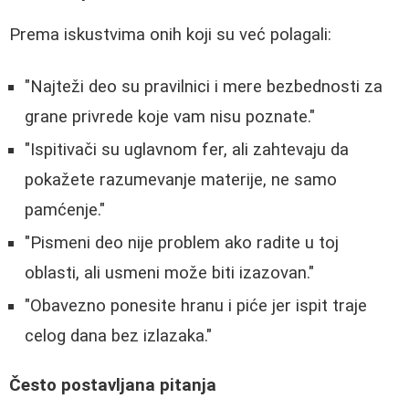
Prema iskustvima onih koji su već polagali:
"Najteži deo su pravilnici i mere bezbednosti za
grane privrede koje vam nisu poznate."
"Ispitivači su uglavnom fer, ali zahtevaju da
pokažete razumevanje materije, ne samo
pamćenje."
"Pismeni deo nije problem ako radite u toj
oblasti, ali usmeni može biti izazovan."
"Obavezno ponesite hranu i piće jer ispit traje
celog dana bez izlazaka."
Često postavljana pitanja