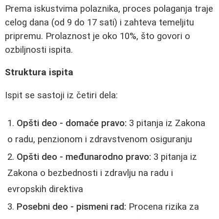
Prema iskustvima polaznika, proces polaganja traje
celog dana (od 9 do 17 sati) i zahteva temeljitu
pripremu. Prolaznost je oko 10%, što govori o
ozbiljnosti ispita.
Struktura ispita
Ispit se sastoji iz četiri dela:
Opšti deo - domaće pravo:
3 pitanja iz Zakona
o radu, penzionom i zdravstvenom osiguranju
Opšti deo - međunarodno pravo:
3 pitanja iz
Zakona o bezbednosti i zdravlju na radu i
evropskih direktiva
Posebni deo - pismeni rad:
Procena rizika za