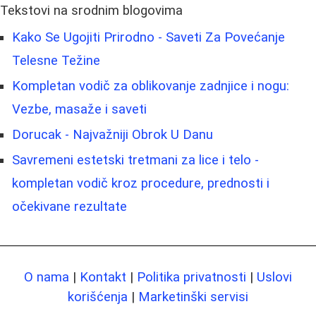
Tekstovi na srodnim blogovima
Kako Se Ugojiti Prirodno - Saveti Za Povećanje
Telesne Težine
Kompletan vodič za oblikovanje zadnjice i nogu:
Vezbe, masaže i saveti
Dorucak - Najvažniji Obrok U Danu
Savremeni estetski tretmani za lice i telo -
kompletan vodič kroz procedure, prednosti i
očekivane rezultate
O nama
|
Kontakt
|
Politika privatnosti
|
Uslovi
korišćenja
|
Marketinški servisi