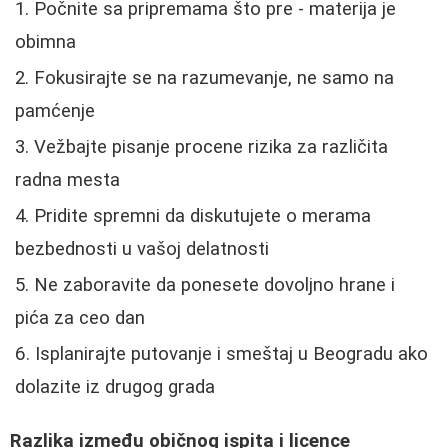
Počnite sa pripremama što pre - materija je
obimna
Fokusirajte se na razumevanje, ne samo na
pamćenje
Vežbajte pisanje procene rizika za različita
radna mesta
Pridite spremni da diskutujete o merama
bezbednosti u vašoj delatnosti
Ne zaboravite da ponesete dovoljno hrane i
pića za ceo dan
Isplanirajte putovanje i smeštaj u Beogradu ako
dolazite iz drugog grada
Razlika između običnog ispita i licence