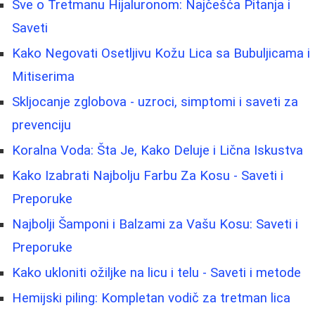
Sve o Tretmanu Hijaluronom: Najčešća Pitanja i
Saveti
Kako Negovati Osetljivu Kožu Lica sa Bubuljicama i
Mitiserima
Skljocanje zglobova - uzroci, simptomi i saveti za
prevenciju
Koralna Voda: Šta Je, Kako Deluje i Lična Iskustva
Kako Izabrati Najbolju Farbu Za Kosu - Saveti i
Preporuke
Najbolji Šamponi i Balzami za Vašu Kosu: Saveti i
Preporuke
Kako ukloniti ožiljke na licu i telu - Saveti i metode
Hemijski piling: Kompletan vodič za tretman lica