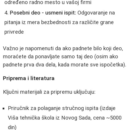
određeno radno mesto u vašoj firmi
Posebni deo - usmeni ispit:
Odgovaranje na
pitanja iz mera bezbednosti za različite grane
privrede
Važno je napomenuti da ako padnete bilo koji deo,
moraćete da ponavljate samo taj deo (osim ako
padnete prva dva dela, kada morate sve ispočetka).
Priprema i literatura
Ključni materijali za pripremu uključuju:
Priručnik za polaganje stručnog ispita (izdaje
Viša tehnička škola iz Novog Sada, cena ~5000
din)