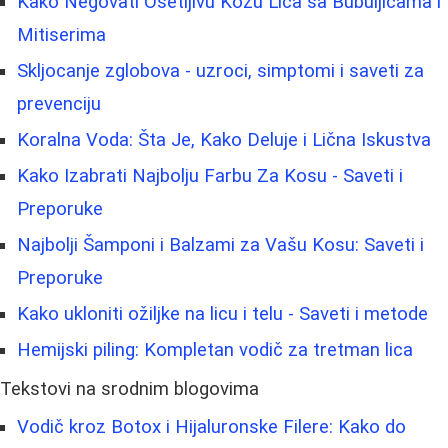
Kako Negovati Osetljivu Kožu Lica sa Bubuljicama i
Mitiserima
Skljocanje zglobova - uzroci, simptomi i saveti za
prevenciju
Koralna Voda: Šta Je, Kako Deluje i Lična Iskustva
Kako Izabrati Najbolju Farbu Za Kosu - Saveti i
Preporuke
Najbolji Šamponi i Balzami za Vašu Kosu: Saveti i
Preporuke
Kako ukloniti ožiljke na licu i telu - Saveti i metode
Hemijski piling: Kompletan vodič za tretman lica
Tekstovi na srodnim blogovima
Vodič kroz Botox i Hijaluronske Filere: Kako do