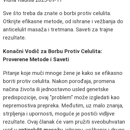
Sve što treba da znate o borbi protiv celulita.
Otkrijte efikasne metode, od ishrane i vežbanja do
anticelulit masaža i tretmana. Saveti za trajne
rezultate.
Konačni Vodič za Borbu Protiv Celulita:
Proverene Metode i Saveti
Pitanje koje muči mnoge žene je kako se efikasno
boriti protiv celulita. Nakon porođaja, promena
načina života ili jednostavno usled genetske
predispozicije, ovaj "problem" može izgledati kao
nepremostiva prepreka. Međutim, uz malo znanja,
strpljenja i upornosti, moguće je postići vidljive
rezultate. Ovaj članak će vam pružiti sveobuhvatan
uvid u
anticelulit masažu
, ishranu, vežbanje i druge