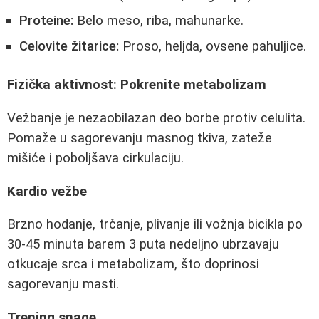
Proteine:
Belo meso, riba, mahunarke.
Celovite žitarice:
Proso, heljda, ovsene pahuljice.
Fizička aktivnost: Pokrenite metabolizam
Vežbanje je nezaobilazan deo borbe protiv celulita.
Pomaže u sagorevanju masnog tkiva, zateže
mišiće i poboljšava cirkulaciju.
Kardio vežbe
Brzno hodanje, trčanje, plivanje ili vožnja bicikla po
30-45 minuta barem 3 puta nedeljno ubrzavaju
otkucaje srca i metabolizam, što doprinosi
sagorevanju masti.
Trening snage