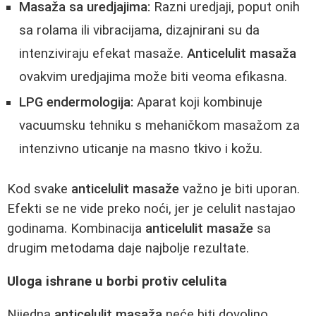
Masaža sa uredjajima:
Razni uredjaji, poput onih
sa rolama ili vibracijama, dizajnirani su da
intenziviraju efekat masaže.
Anticelulit masaža
ovakvim uredjajima može biti veoma efikasna.
LPG endermologija:
Aparat koji kombinuje
vacuumsku tehniku s mehaničkom masažom za
intenzivno uticanje na masno tkivo i kožu.
Kod svake
anticelulit masaže
važno je biti uporan.
Efekti se ne vide preko noći, jer je celulit nastajao
godinama. Kombinacija
anticelulit masaže
sa
drugim metodama daje najbolje rezultate.
Uloga ishrane u borbi protiv celulita
Nijedna
anticelulit masaža
neće biti dovoljno