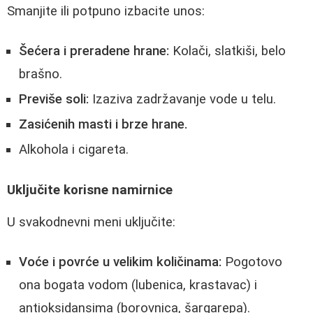
Smanjite ili potpuno izbacite unos:
Šećera i preradene hrane:
Kolači, slatkiši, belo
brašno.
Previše soli:
Izaziva zadržavanje vode u telu.
Zasićenih masti i brze hrane.
Alkohola i cigareta.
Uključite korisne namirnice
U svakodnevni meni uključite:
Voće i povrće u velikim količinama:
Pogotovo
ona bogata vodom (lubenica, krastavac) i
antioksidansima (borovnica, šargarepa).