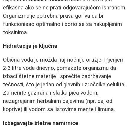
efikasna ako se ne prati odgovarajućom ishranom.
Organizmu je potrebna prava goriva da bi
funkcionisao optimalno i borio se sa nakupljenim
toksinima.
Hidratacija je ključna
Obična voda je možda najmoćnije oružje. Pijenjem
2-3 litre vode dnevno, pomažete organizmu da
izbaci štetne materije i sprečite zadržavanje
tečnosti, što je jedan od glavnih uzročnika celulita.
Zamenite gazirana i slatka pića vodom,
nezagrejanim herbalnim čajevima (npr. čaj od
koprive) ili vodom sa listovima mente i limuna.
Izbegavajte štetne namirnice