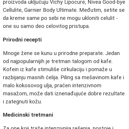
proizvoda uključuju Vichy Lipocure, Nivea Good-bye
Cellulite, Garnier Body Ultimate. Međutim, setite se
da kreme same po sebi ne mogu ukloniti celulit -
one su samo deo celovitog pristupa.
Prirodni recepti
Mnoge žene se kunu u prirodne preparate. Jedan
od najpopularnijih je tretman talogom od kafe.
Kofein iz kafe stimuliše cirkulaciju i pomaže u
razbijanju masnih ćelija. Piling sa mešavinom kafe i
malo kokosovog ulja, praćen intenzivnom
masažom, može dati iznenađujuće dobre rezultate
i zategnuti kožu.
Medicinski tretmani
Za one koji traže intenzivnija rešenja, postoje i