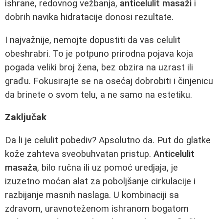
ishrane, redovnog vežbanja,
anticelulit masaži
i
dobrih navika hidratacije donosi rezultate.
I najvažnije, nemojte dopustiti da vas celulit
obeshrabri. To je potpuno prirodna pojava koja
pogada veliki broj žena, bez obzira na uzrast ili
građu. Fokusirajte se na osećaj dobrobiti i činjenicu
da brinete o svom telu, a ne samo na estetiku.
Zaključak
Da li je celulit pobediv? Apsolutno da. Put do glatke
kože zahteva sveobuhvatan pristup.
Anticelulit
masaža
, bilo ručna ili uz pomoć uredjaja, je
izuzetno moćan alat za poboljšanje cirkulacije i
razbijanje masnih naslaga. U kombinaciji sa
zdravom, uravnoteženom ishranom bogatom