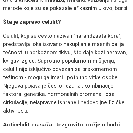
metode koje su se pokazale efikasnim u ovoj borbi.
Šta je zapravo celulit?
Celulit, koji se često naziva i "narandžasta kora",
predstavlja lokalizovano nakupljanje masnih ćelija i
tečnosti u potkožnom tkivu, što daje koži neravan,
kvrgav izgled. Suprotno popularnom mišljenju,
celulit nije isključivo povezan sa prekomernom
težinom - mogu ga imati i potpuno vitke osobe.
Njegova pojava je često rezultat kombinacije
faktora: genetike, hormonalnih promena, loše
cirkulacije, neispravne ishrane i nedovoljne fizičke
aktivnosti.
Anticelulit masaža: Jezgrovito oružje u borbi