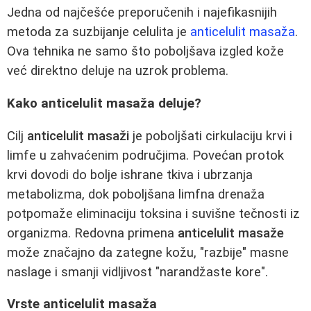
Jedna od najčešće preporučenih i najefikasnijih
metoda za suzbijanje celulita je
anticelulit masaža
.
Ova tehnika ne samo što poboljšava izgled kože
već direktno deluje na uzrok problema.
Kako anticelulit masaža deluje?
Cilj
anticelulit masaži
je poboljšati cirkulaciju krvi i
limfe u zahvaćenim područjima. Povećan protok
krvi dovodi do bolje ishrane tkiva i ubrzanja
metabolizma, dok poboljšana limfna drenaža
potpomaže eliminaciju toksina i suvišne tečnosti iz
organizma. Redovna primena
anticelulit masaže
može značajno da zategne kožu, "razbije" masne
naslage i smanji vidljivost "narandžaste kore".
Vrste anticelulit masaža