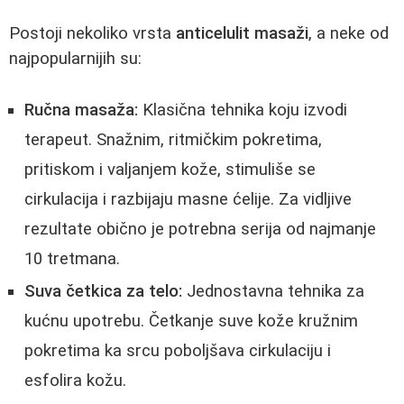
Postoji nekoliko vrsta
anticelulit masaži
, a neke od
najpopularnijih su:
Ručna masaža:
Klasična tehnika koju izvodi
terapeut. Snažnim, ritmičkim pokretima,
pritiskom i valjanjem kože, stimuliše se
cirkulacija i razbijaju masne ćelije. Za vidljive
rezultate obično je potrebna serija od najmanje
10 tretmana.
Suva četkica za telo:
Jednostavna tehnika za
kućnu upotrebu. Četkanje suve kože kružnim
pokretima ka srcu poboljšava cirkulaciju i
esfolira kožu.