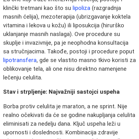
klinčki tretmani kao što su
lipoliza
(razgradnja
masnih ćelija), mezoterapija (ubrizgavanje koktela
vitamina i lekova u kožu) ili liposukcija (hirurško
uklanjanje masnih naslaga). Ove procedure su
skuplje i invazivnije, pa je neophodna konsultacija
sa stručnjacima. Takođe, postoji i procedure poput
lipotransfera
, gde se vlastito masno tkivo koristi za
oblikovanje tela, ali one nisu direktno namenjene
lečenju celulita.
Stav i strpljenje: Najvažniji sastojci uspeha
Borba protiv celulita je maraton, a ne sprint. Nije
realno očekivati da će se godine nakupljanja celulita
eliminisati za nedelju dana. Ključ uspeha leži u
upornosti i doslednosti. Kombinacija zdravije