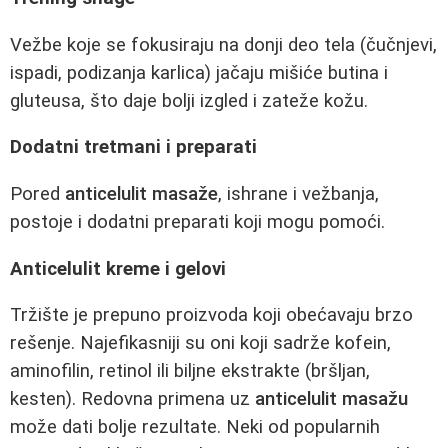
Vežbe koje se fokusiraju na donji deo tela (čučnjevi,
ispadi, podizanja karlica) jačaju mišiće butina i
gluteusa, što daje bolji izgled i zateže kožu.
Dodatni tretmani i preparati
Pored
anticelulit masaže
, ishrane i vežbanja,
postoje i dodatni preparati koji mogu pomoći.
Anticelulit kreme i gelovi
Tržište je prepuno proizvoda koji obećavaju brzo
rešenje. Najefikasniji su oni koji sadrže kofein,
aminofilin, retinol ili biljne ekstrakte (bršljan,
kesten). Redovna primena uz
anticelulit masažu
može dati bolje rezultate. Neki od popularnih