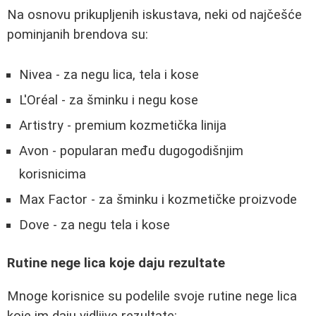
Na osnovu prikupljenih iskustava, neki od najčešće
pominjanih brendova su:
Nivea - za negu lica, tela i kose
L'Oréal - za šminku i negu kose
Artistry - premium kozmetička linija
Avon - popularan među dugogodišnjim
korisnicima
Max Factor - za šminku i kozmetičke proizvode
Dove - za negu tela i kose
Rutine nege lica koje daju rezultate
Mnoge korisnice su podelile svoje rutine nege lica
koje im daju vidljive rezultate: