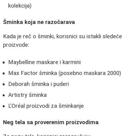
kolekcija)
Šminka koja ne razočarava
Kada je reč o šminki, korisnici su istakli sledeće
proizvode:
Maybelline maskare i karmini
Max Factor šminka (posebno maskara 2000)
Deborah šminka i puderi
Artistry šminka
L'Oréal proizvodi za šminkanje
Neg tela sa proverenim proizvodima