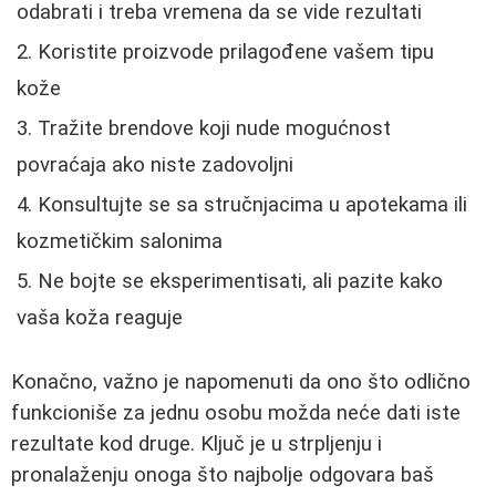
odabrati i treba vremena da se vide rezultati
Koristite proizvode prilagođene vašem tipu
kože
Tražite brendove koji nude mogućnost
povraćaja ako niste zadovoljni
Konsultujte se sa stručnjacima u apotekama ili
kozmetičkim salonima
Ne bojte se eksperimentisati, ali pazite kako
vaša koža reaguje
Konačno, važno je napomenuti da ono što odlično
funkcioniše za jednu osobu možda neće dati iste
rezultate kod druge. Ključ je u strpljenju i
pronalaženju onoga što najbolje odgovara baš