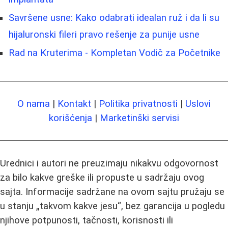
Savršene usne: Kako odabrati idealan ruž i da li su
hijaluronski fileri pravo rešenje za punije usne
Rad na Kruterima - Kompletan Vodič za Početnike
O nama
|
Kontakt
|
Politika privatnosti
|
Uslovi
korišćenja
|
Marketinški servisi
Urednici i autori ne preuzimaju nikakvu odgovornost
za bilo kakve greške ili propuste u sadržaju ovog
sajta. Informacije sadržane na ovom sajtu pružaju se
u stanju „takvom kakve jesu“, bez garancija u pogledu
njihove potpunosti, tačnosti, korisnosti ili