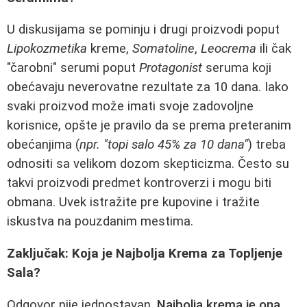
U diskusijama se pominju i drugi proizvodi poput
Lipokozmetika
kreme,
Somatoline
,
Leocrema
ili čak
"čarobni" serumi poput
Protagonist
seruma koji
obećavaju neverovatne rezultate za 10 dana. Iako
svaki proizvod može imati svoje zadovoljne
korisnice, opšte je pravilo da se prema preteranim
obećanjima (
npr. "topi salo 45% za 10 dana"
) treba
odnositi sa velikom dozom skepticizma. Često su
takvi proizvodi predmet kontroverzi i mogu biti
obmana. Uvek istražite pre kupovine i tražite
iskustva na pouzdanim mestima.
Zaključak: Koja je Najbolja Krema za Topljenje
Sala?
Odgovor nije jednostavan.
Najbolja krema je ona