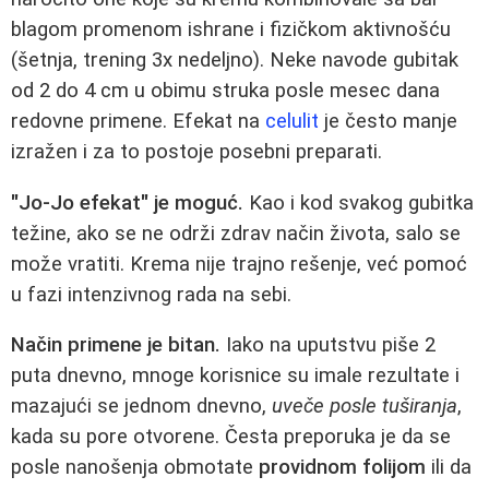
blagom promenom ishrane i fizičkom aktivnošću
(šetnja, trening 3x nedeljno). Neke navode gubitak
od 2 do 4 cm u obimu struka posle mesec dana
redovne primene. Efekat na
celulit
je često manje
izražen i za to postoje posebni preparati.
"Jo-Jo efekat" je moguć.
Kao i kod svakog gubitka
težine, ako se ne održi zdrav način života, salo se
može vratiti. Krema nije trajno rešenje, već pomoć
u fazi intenzivnog rada na sebi.
Način primene je bitan.
Iako na uputstvu piše 2
puta dnevno, mnoge korisnice su imale rezultate i
mazajući se jednom dnevno,
uveče posle tuširanja
,
kada su pore otvorene. Česta preporuka je da se
posle nanošenja obmotate
providnom folijom
ili da