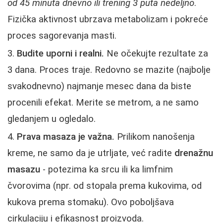
od 45 minuta dnevno ili trening 3 puta nedeljno
.
Fizička aktivnost ubrzava metabolizam i pokreće
proces sagorevanja masti.
Budite uporni i realni.
Ne očekujte rezultate za
3 dana. Proces traje. Redovno se mazite (najbolje
svakodnevno) najmanje mesec dana da biste
procenili efekat. Merite se metrom, a ne samo
gledanjem u ogledalo.
Prava masaza je važna.
Prilikom nanošenja
kreme, ne samo da je utrljate, već radite
drenažnu
masazu
- potezima ka srcu ili ka limfnim
čvorovima (npr. od stopala prema kukovima, od
kukova prema stomaku). Ovo poboljšava
cirkulaciju i efikasnost proizvoda.