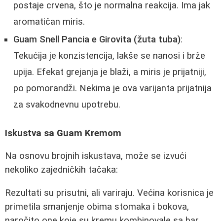
postaje crvena, što je normalna reakcija. Ima jak
aromatičan miris.
Guam Snell Pancia e Girovita (žuta tuba)
:
Tekućija je konzistencija, lakše se nanosi i brže
upija. Efekat grejanja je blaži, a miris je prijatniji,
po pomorandži. Nekima je ova varijanta prijatnija
za svakodnevnu upotrebu.
Iskustva sa Guam Kremom
Na osnovu brojnih iskustava, može se izvući
nekoliko zajedničkih tačaka:
Rezultati su prisutni, ali variraju. Većina korisnica je
primetila smanjenje obima stomaka i bokova,
naročito one koje su kremu kombinovale sa bar