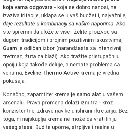
koja vama odgovara
- koja se dobro nanosi, ne
izaziva iritacije, uklapa se u vaš budžet i, najvažnije,
daje rezultate u kombinaciji sa vašim naporima
. Ako
ste spremni da uložete više i želite proizvod sa
dugom tradicijom i brojnim pozitivnim iskustvima,
Guam
je odličan izbor (narandžasta za intenzivniji
tretman, žuta za blaži). Ako tražite pristupačniju
opciju koja takođe deluje, a nemate problema sa
venama,
Eveline Thermo Active
krema je vredna
pokušaja.
Konačno, zapamtite: krema je
samo alat
u vašem
arsenalu. Prava promena dolazi iznutra - kroz
konzistentne, zdrave navike u ishrani i kretanju. Bez
toga, ni najskuplja krema ne može da vrati liniju
vašeg stasa. Budite uporne, strpljive i realne u