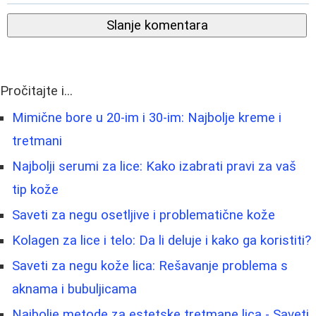
Slanje komentara
Pročitajte i...
Mimične bore u 20-im i 30-im: Najbolje kreme i
tretmani
Najbolji serumi za lice: Kako izabrati pravi za vaš
tip kože
Saveti za negu osetljive i problematične kože
Kolagen za lice i telo: Da li deluje i kako ga koristiti?
Saveti za negu kože lica: Rešavanje problema s
aknama i bubuljicama
Najbolje metode za estetske tretmane lica - Saveti