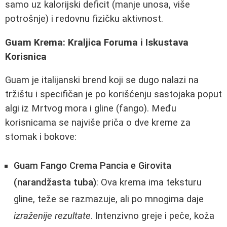
samo uz kalorijski deficit (manje unosa, više
potrošnje) i redovnu fizičku aktivnost.
Guam Krema: Kraljica Foruma i Iskustava
Korisnica
Guam je italijanski brend koji se dugo nalazi na
tržištu i specifičan je po korišćenju sastojaka poput
algi iz Mrtvog mora i gline (fango). Među
korisnicama se najviše priča o dve kreme za
stomak i bokove:
Guam Fango Crema Pancia e Girovita
(narandžasta tuba)
: Ova krema ima teksturu
gline, teže se razmazuje, ali po mnogima daje
izraženije rezultate
. Intenzivno greje i peče, koža