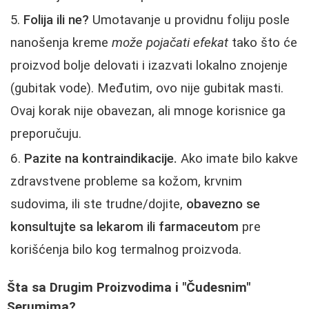
Folija ili ne?
Umotavanje u providnu foliju posle
nanošenja kreme
može pojačati efekat
tako što će
proizvod bolje delovati i izazvati lokalno znojenje
(gubitak vode). Međutim, ovo nije gubitak masti.
Ovaj korak nije obavezan, ali mnoge korisnice ga
preporučuju.
Pazite na kontraindikacije.
Ako imate bilo kakve
zdravstvene probleme sa kožom, krvnim
sudovima, ili ste trudne/dojite,
obavezno se
konsultujte sa lekarom ili farmaceutom
pre
korišćenja bilo kog termalnog proizvoda.
Šta sa Drugim Proizvodima i "Čudesnim"
Serumima?