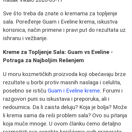
Sve što treba da znate o kremama za topljenje
sala. Poređenje Guam i Eveline krema, iskustva
korisnica, način primene i pravi put do rezultata uz
ishranu i vežbanje.
Kreme za Topljenje Sala: Guam vs Eveline -
Potraga za Najboljim Rešenjem
U moru kozmetičkih proizvoda koji obećavaju brze
rezultate u borbi protiv masnih naslaga i celulita,
posebno se ističu
Guam i Eveline kreme
. Forumi i
razgovori puni su iskustava i preporuka, ali i
nedoumica. Da li zaista deluju? Koja je bolja? Može
li krema sama da reši problem sala? Ovo su pitanja
koja muče mnoge. U ovom članku ćemo detaljno
razmotriti sve aspekte korišćenja ovih preparata,