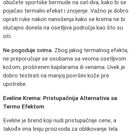
obučete sportske bermude na sat-dva, kako bi se
pojačao termalni efekat i znojenje. Važno je dobro
oprati ruke nakon nanošenja kako se krema ne bi
slučajno donela na osetljiva područja kao što su
oči.
Ne pogoduje svima.
Zbog jakog termalnog efekta,
ne preporučuje se osobama sa veoma osetljivom
kožom, proširenim kapilarama ili venama. Uvek je
dobro testirati na manjoj površini kože pre
upotrebe.
Eveline Krema: Pristupačnija Alternativa sa
Termo Efektom
Eveline je brend koji nudi pristupačnije cene, a
takođe ima liniju proizvoda za oblikovanje tela.