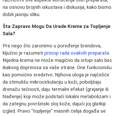
na osnovu brojnih iskustava i diskusija, kako bismo
dobili jasniju sliku.
Šta Zapravo Mogu Da Urade Kreme za Topljenje
Sala?
Pre nego što zaronimo u poređenje brendova,
ključno je razumeti
princip rada ovakvih preparata
.
Nijedna krema ne može magično da istopi salo bez
ikakvog doprinosa sa vaše strane. One funkcionišu
kao pomoćno sredstvo. Njihova uloga je najčešće
da stimulišu mikrocirkulaciju u koži, poboljšaju
drenažu tečnosti, daju termalni efekat (grejanje ili
hlađenje) koji može podstaći lokalni metabolizam i
da zategnu površinski sloj kože, dajući joj glatkiji
izgled. Pravo "topljenje" masnih ćelija događa se