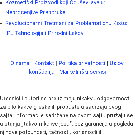
Kozmetički Proizvodi koji Oduševljavaju:
Neprocenjive Preporuke
Revolucionarni Tretmani za Problematičnu Kožu:
IPL Tehnologija i Prirodni Lekovi
O nama
|
Kontakt
|
Politika privatnosti
|
Uslovi
korišćenja
|
Marketinški servisi
Urednici i autori ne preuzimaju nikakvu odgovornost
za bilo kakve greške ili propuste u sadržaju ovog
sajta. Informacije sadržane na ovom sajtu pružaju se
u stanju „takvom kakve jesu“, bez garancija u pogledu
njihove potpunosti, tačnosti, korisnosti ili