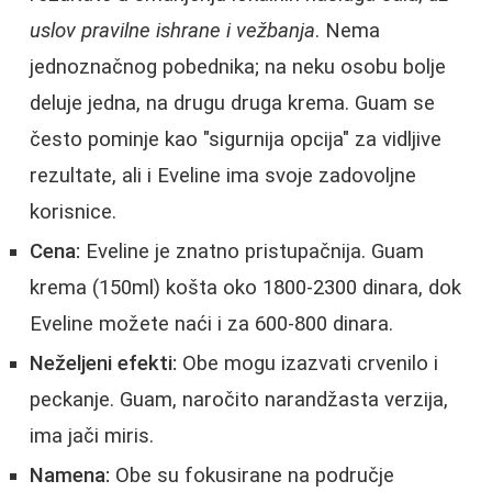
uslov pravilne ishrane i vežbanja
. Nema
jednoznačnog pobednika; na neku osobu bolje
deluje jedna, na drugu druga krema. Guam se
često pominje kao "sigurnija opcija" za vidljive
rezultate, ali i Eveline ima svoje zadovoljne
korisnice.
Cena:
Eveline je znatno pristupačnija. Guam
krema (150ml) košta oko 1800-2300 dinara, dok
Eveline možete naći i za 600-800 dinara.
Neželjeni efekti:
Obe mogu izazvati crvenilo i
peckanje. Guam, naročito narandžasta verzija,
ima jači miris.
Namena:
Obe su fokusirane na područje