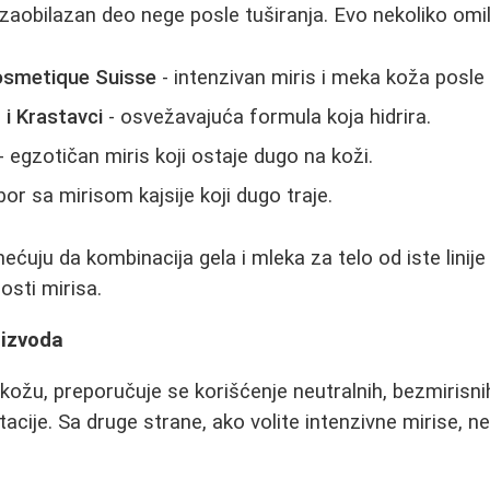
zaobilazan deo nege posle tuširanja. Evo nekoliko omilj
osmetique Suisse
- intenzivan miris i meka koža posle
i Krastavci
- osvežavajuća formula koja hidrira.
- egzotičan miris koji ostaje dugo na koži.
zbor sa mirisom kajsije koji dugo traje.
ećuju da kombinacija gela i mleka za telo od iste linije
osti mirisa.
oizvoda
 kožu, preporučuje se korišćenje neutralnih, bezmirisni
itacije. Sa druge strane, ako volite intenzivne mirise, ne