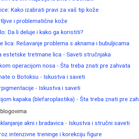
lice: Kako izabrati pravi za vaš tip kože
tljive i problematične kože
lo: Da li deluje i kako ga koristiti?
e lica: Rešavanje problema s aknama i bubuljicama
 estetske tretmane lica - Saveti stručnjaka
kom operacijom nosa - Šta treba znati pre zahvata
nate o Botoksu - Iskustva i saveti
rpigmentacije - Iskustva i saveti
ijom kapaka (blefaroplastika) - Šta treba znati pre za
 blogovima
klanjanje akni i bradavica - Iskustva i stručni saveti
oz intenzivne treninge i korekciju figure