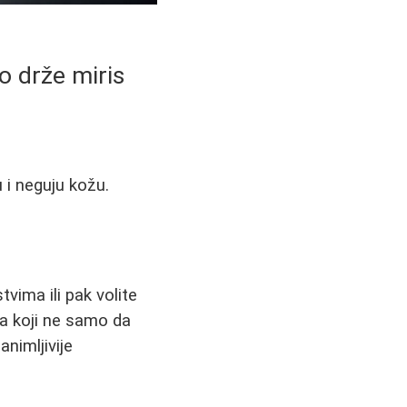
go drže miris
u i neguju kožu.
tvima ili pak volite
ma koji ne samo da
animljivije