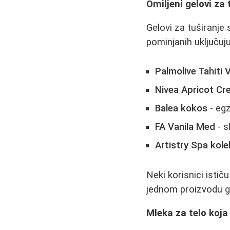
Omiljeni gelovi za 
Gelovi za tuširanje
pominjanih uključuju
Palmolive Tahiti V
Nivea Apricot C
Balea kokos
- egz
FA Vanila Med
- s
Artistry Spa kole
Neki korisnici istič
jednom proizvodu 
Mleka za telo koja