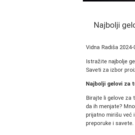
Najbolji gel
Vidna Radiša
2024-
Istražite najbolje g
Saveti za izbor proi
Najbolji gelovi za 
Birajte li gelove za
da ih menjate? Mnog
prijatno mirišu već 
preporuke i savete.