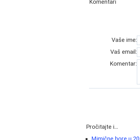
Komentari
Vaše ime:
Vaš email:
Komentar:
Pročitajte i...
Mimične bore u 20-