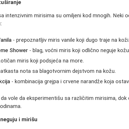
tuširanje
 sa intenzivnim mirisima su omiljeni kod mnogih. Neki 
:
anila
- prepoznatljiv miris vanile koji dugo traje na koži
reme Shower
- blag, voćni miris koji odlično neguje kožu
otičan miris koji podsjeća na more.
latkasta nota sa blagotvornim dejstvom na kožu.
kcija
- kombinacija grejpa i crvene narandže koja osta
u da vole da eksperimentišu sa različitim mirisima, dok 
godinama.
 neguju i mirišu