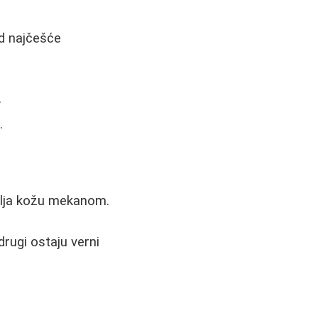
od najčešće
.
.
vlja kožu mekanom.
drugi ostaju verni