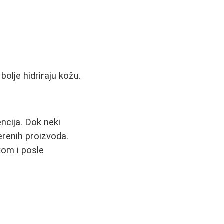
bolje hidriraju kožu.
encija. Dok neki
erenih proizvoda.
kom i posle