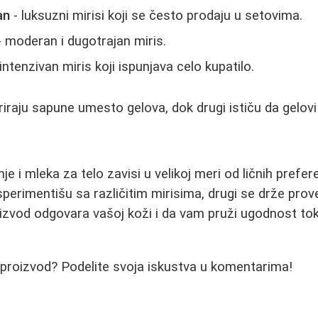
an
- luksuzni mirisi koji se često prodaju u setovima.
 moderan i dugotrajan miris.
intenzivan miris koji ispunjava celo kupatilo.
riraju sapune umesto gelova, dok drugi ističu da gelovi 
nje i mleka za telo zavisi u velikoj meri od ličnih prefer
sperimentišu sa različitim mirisima, drugi se drže prov
oizvod odgovara vašoj koži i da vam pruži ugodnost to
i proizvod? Podelite svoja iskustva u komentarima!