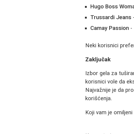
Hugo Boss Wom
Trussardi Jeans
-
Camay Passion
- 
Neki korisnici prefe
Zaključak
Izbor gela za tušira
korisnici vole da ek
Najvažnije je da pr
korišćenja.
Koji vam je omiljen