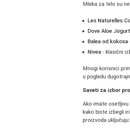
Mleka za telo su ne
Les Naturelles C
Dove Aloe Jogurt 
Balea od kokosa
Nivea
- klasični i
Mnogi korisnici prim
u pogledu dugotrajn
Saveti za izbor pr
Ako imate osetljivu
kako biste izbegli ir
proizvoda uključuju: