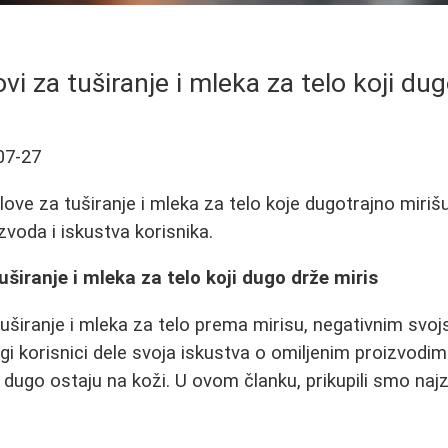
ovi za tuširanje i mleka za telo koji du
07-27
elove za tuširanje i mleka za telo koje dugotrajno miriš
zvoda i iskustva korisnika.
tuširanje i mleka za telo koji dugo drže miris
 tuširanje i mleka za telo prema mirisu, negativnim svojs
i korisnici dele svoja iskustva o omiljenim proizvodi
i dugo ostaju na koži. U ovom članku, prikupili smo najz