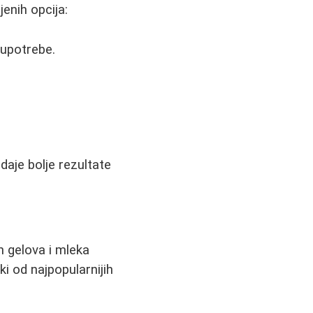
enih opcija:
 upotrebe.
 daje bolje rezultate
h gelova i mleka
ki od najpopularnijih